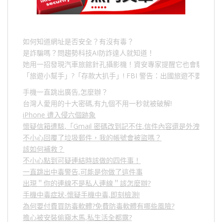
如何知道網址是否安全？有沒有毒？
是詐騙嗎？問趨勢科技AI防詐達人就知道！
她用一招發現汽車旅館針孔攝影機！資安專家提醒它也會駭人成
「旅遊小幫手」
?
「存款大扒手」
! FBI
警告：出國旅遊不要做的
手機一直跳出廣告,怎麼辦？
台灣人愛用的十大密碼,有九個不用一秒就被破解!
iPhone 遭入侵六個跡象
懷疑信箱遭駭,「Gmail 密碼改到記不住,信件內容還是外洩？」
不小心回覆了垃圾郵件，我的帳號會被盜嗎？
該如何補救？
不小心點到可疑連結時該做的四件事！
一直跳出中毒警告,可能是你做了這件事
出現＂你的連線不是私人連線＂該怎麼辦?
手機中毒症狀-懷疑手機中毒,即刻檢測!
為何要付費買防毒軟體?免費防毒軟體有哪些風險?
擔心被安裝偷窺木馬,私生活全都露?