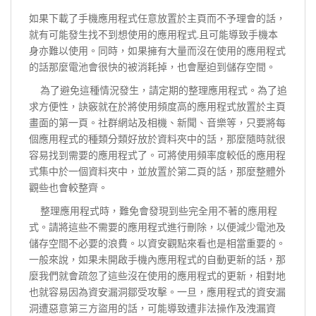
如果下載了手機應用程式任意放置於主頁而不予理會的話，
就有可能發生找不到想使用的應用程式.且可能導致手機本
身亦難以使用。同時，如果擁有大量而沒在使用的應用程式
的話那麼電池會很快的被消耗掉，也會壓迫到儲存空間。
為了避免這種情況發生，請定期的整理應用程式。為了追
求方便性，訣竅就在於將使用頻度高的應用程式放置於主頁
畫面的第一頁。社群網站及相機、新聞、音樂等，只要將每
個應用程式的種類分類好放於資料夾中的話，那麼隨時就很
容易找到需要的應用程式了。可將使用頻率度較低的應用程
式集中於一個資料夾中，並放置於第二頁的話，那麼整體外
觀些也會較整齊。
整理應用程式時，難免會發現到些完全用不著的應用程
式。請將這些不需要的應用程式進行刪除，以便減少電池及
儲存空間不必要的浪費。以資安觀點來看也是相當重要的。
一般來說，如果未開啟手機內應用程式的自動更新的話，那
麼我們就會疏忽了這些沒在使用的應用程式的更新，相對地
也就容易因為資安漏洞鄒受攻擊。一旦，應用程式的資安漏
洞遭惡意第三方盜用的話，可能導致遭非法操作及洩漏資