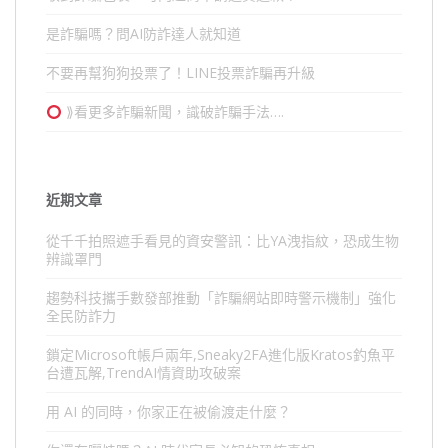
是詐騙嗎？問AI防詐達人就知道
不要再幫狗狗投票了！LINE投票詐騙再升級
⟫看更多詐騙新聞，識破詐騙手法….
近期文章
從千千拍照遮手看見的資安警訊：比YA洩指紋，恐成生物
辨識罩門
趨勢科技攜手數發部推動「詐騙網站即時警示機制」強化
全民防詐力
鎖定Microsoft帳戶兩年,Sneaky2FA進化版Kratos釣魚平
台遭瓦解,TrendAI情資助攻破案
用 AI 的同時，你家正在被偷渡走什麼？