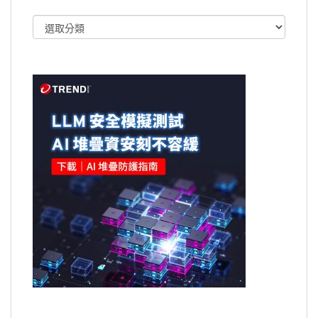
文
章
類
別