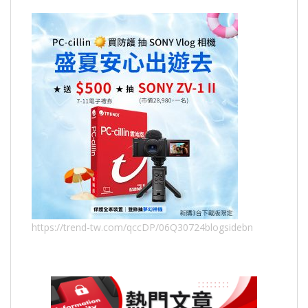
https://trend-tw.com/qccDP/06Q30724blogsidebn