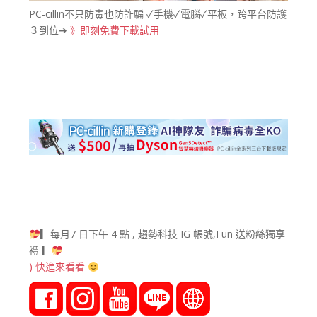
PC-cillin不只防毒也防詐騙 ✓手機✓電腦✓平板，跨平台防護
３到位➔
》即刻免費下載試用
▎每月7 日下午 4 點 , 趨勢科技 IG 帳號,Fun 送粉絲獨享
禮 ▎
) 快進來看看