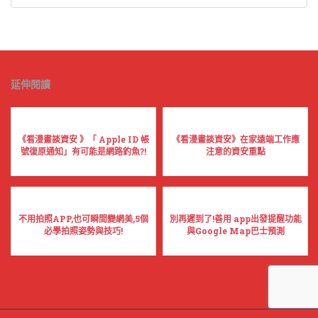
延伸閱讀
《看漫畫談資安 》「 Apple ID 帳
《看漫畫談資安》在家遠端工作應
號復原通知」有可能是網路釣魚?!
注意的資安重點
不用拍照APP,也可瞬間變網美,5個
別再遲到了!善用 app出發提醒功能
必學拍照姿勢與技巧!
與Google Map巴士預測