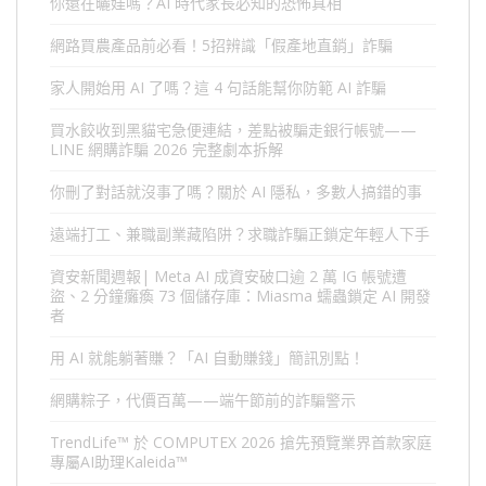
你還在曬娃嗎？AI 時代家長必知的恐怖真相
網路買農產品前必看！5招辨識「假產地直銷」詐騙
家人開始用 AI 了嗎？這 4 句話能幫你防範 AI 詐騙
買水餃收到黑貓宅急便連結，差點被騙走銀行帳號——
LINE 網購詐騙 2026 完整劇本拆解
你刪了對話就沒事了嗎？關於 AI 隱私，多數人搞錯的事
遠端打工、兼職副業藏陷阱？求職詐騙正鎖定年輕人下手
資安新聞週報| Meta AI 成資安破口逾 2 萬 IG 帳號遭
盜、2 分鐘癱瘓 73 個儲存庫：Miasma 蠕蟲鎖定 AI 開發
者
用 AI 就能躺著賺？「AI 自動賺錢」簡訊別點！
網購粽子，代價百萬——端午節前的詐騙警示
TrendLife™ 於 COMPUTEX 2026 搶先預覽業界首款家庭
專屬AI助理Kaleida™