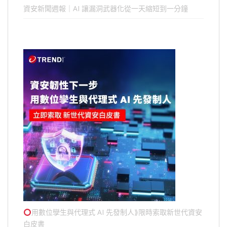
資安新聞週報｜AI 讓漏洞武器化從一天縮短到一分鐘
用數位孿生與代理式 AI 先發制人⟫限時索取新世代資安
白皮書