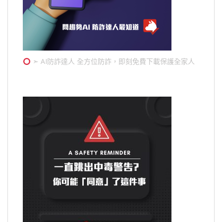
➣ AI防詐達人 全方位防詐，即刻免費下載保護全家人