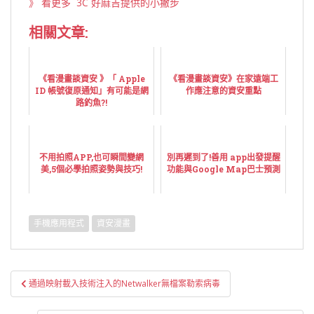
》 看更多 3C 好麻吉提供的小撇步
相關文章:
《看漫畫談資安 》「 Apple
《看漫畫談資安》在家遠端工
ID 帳號復原通知」有可能是網
作應注意的資安重點
路釣魚?!
不用拍照APP,也可瞬間變網
別再遲到了!善用 app出發提醒
美,5個必學拍照姿勢與技巧!
功能與Google Map巴士預測
手機應用程式
資安漫畫
文
通過映射載入技術注入的Netwalker無檔案勒索病毒
章