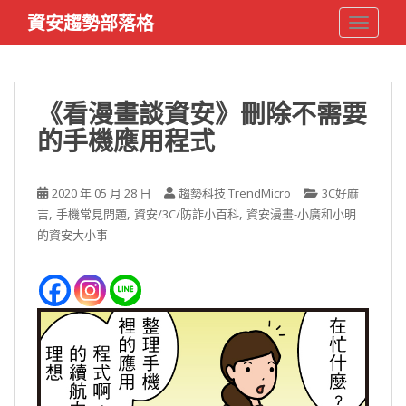
S
資安趨勢部落格
TOGGLE
k
i
p
t
《看漫畫談資安》刪除不需要
o
的手機應用程式
m
a
i
2020 年 05 月 28 日
趨勢科技 TrendMicro
3C好麻
n
,
,
,
吉
手機常見問題
資安/3C/防詐小百科
資安漫畫-小廣和小明
c
的資安大小事
o
n
t
e
n
t