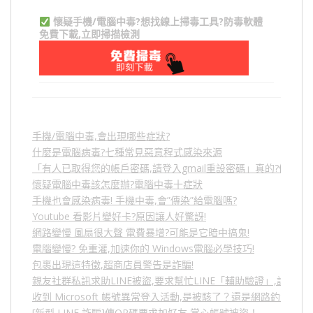
懷疑手機/電腦中毒?想找線上掃毒工具?防毒軟體
免費下載,立即掃描檢測
手機/電腦中毒,會出現哪些症狀?
什麼是電腦病毒?七種常見惡意程式感染來源
「有人已取得您的帳戶密碼,請登入gmail重設密碼」真的?假的?
懷疑電腦中毒該怎麼辦?電腦中毒十症狀
手機也會感染病毒! 手機中毒,會”傳染”給電腦嗎?
Youtube 看影片變好卡?原因讓人好驚訝!
網路變慢 風扇很大聲 電費暴增?可能是它暗中搞鬼!
電腦變慢? 免重灌,加速你的 Windows電腦必學技巧!
包裹出現這特徵,超商店員警告是詐騙!
親友社群私訊求助LINE被盜,要求幫忙LINE「輔助驗證」,詐騙
收到 Microsoft 帳號異常登入活動,是被駭了？還是網路釣魚？
[新型 LINE 詐騙]傳QR碼要求加好友,當心帳號被盜！