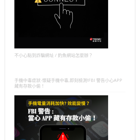
不小心點到詐騙網址 / 釣魚網站怎麼辦？
手機中毒症狀-懷疑手機中毒,即刻檢測!FBI 警告小心APP
藏有存款小偷！