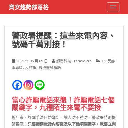
S
資安趨勢部落格
TOGGLE
k
i
p
t
警政署提醒：這些來電內容、
o
號碼千萬別接！
m
a
i
2025 年 06 月 09 日
趨勢科技 TrendMicro
165反詐
n
,
,
騙專區
反詐騙
看漫畫識騙語
c
o
n
t
e
當心詐騙電話來襲！詐騙電話七個
n
關鍵字，九種陌生來電不要接
t
近年來，詐騙手法日益翻新，讓人防不勝防。警政署特別提
醒民眾：
只要接到電話內容提及以下幾項關鍵字，就要立刻