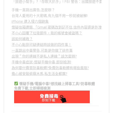
「旅遊小幫手」
?
「存款大扒手」
! FBI
警告：出國旅遊不要做的
手機一直跳出廣告,怎麼辦？
台灣人愛用的十大密碼,有九個不用一秒就被破解!
iPhone 遭入侵六個跡象
懷疑信箱遭駭,「Gmail 密碼改到記不住,信件內容還是外洩？」
不小心回覆了垃圾郵件，我的帳號會被盜嗎？
該如何補救？
不小心點到可疑連結時該做的四件事！
一直跳出中毒警告,可能是你做了這件事
出現＂你的連線不是私人連線＂該怎麼辦?
手機中毒症狀-懷疑手機中毒,即刻檢測!
為何要付費買防毒軟體?免費防毒軟體有哪些風險?
擔心被安裝偷窺木馬,私生活全都露?
懷疑手機/電腦中毒?想找線上掃毒工具?防毒軟體
免費下載,立即掃描檢測