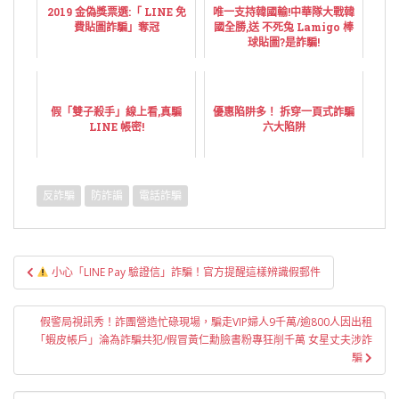
2019 金偽獎票選:「 LINE 免
唯一支持韓國輸!中華隊大戰韓
費貼圖詐騙」奪冠
國全勝,送 不死兔 Lamigo 棒
球貼圖?是詐騙!
假「雙子殺手」線上看,真騙
優惠陷阱多！ 拆穿一頁式詐騙
LINE 帳密!
六大陷阱
反詐騙
防詐諞
電話詐騙
文
小心「LINE Pay 驗證信」詐騙！官方提醒這樣辨識假郵件
章
導
假警局視訊秀！詐團營造忙碌現場，騙走VIP婦人9千萬/逾800人因出租
覽
「蝦皮帳戶」淪為詐騙共犯/假冒黃仁勳臉書粉專狂削千萬 女星丈夫涉詐
騙