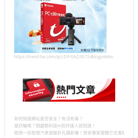
https://trend-tw.com/qccDP/06Q30724blogsidebn
如何知道網址是否安全？有沒有毒？
是詐騙嗎？問趨勢科技AI防詐達人就知道！
她用一招發現汽車旅館針孔攝影機！資安專家提醒它也會駭人成