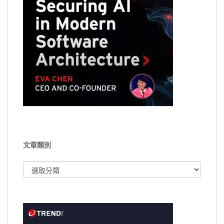
文章類別
文
章
類
別