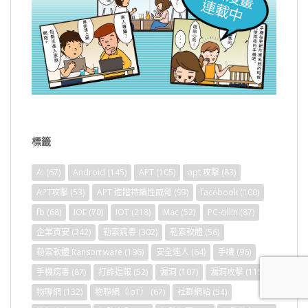
標籤
AI
(67)
Android
(145)
APT
(105)
apt 攻擊
(83)
APT攻擊
(53)
APT 進階持續性威脅
(93)
facebook
(100)
fb
(68)
IOE
(70)
IOT
(218)
Mac
(52)
PC-cillin
(87)
企業資安
(342)
勒索病毒
(302)
勒索軟體
(56)
勒索軟體 Ransomware
(196)
安全達人
(64)
手機
(96)
手機病毒
(87)
打詐週報
(52)
漏洞
(107)
漏洞攻擊
(115)
物聯網
(132)
物聯網（IoT）
(67)
社群網站
(54)