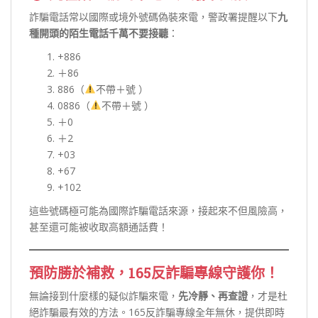
詐騙電話常以國際或境外號碼偽裝來電，警政署提醒以下
九
種開頭的陌生電話千萬不要接聽
：
+886
＋86
886（
不帶＋號 ）
0886（
不帶＋號 ）
＋0
＋2
+03
+67
+102
這些號碼極可能為國際詐騙電話來源，接起來不但風險高，
甚至還可能被收取高額通話費！
預防勝於補救，165反詐騙專線守護你！
無論接到什麼樣的疑似詐騙來電，
先冷靜、再查證
，才是杜
絕詐騙最有效的方法。165反詐騙專線全年無休，提供即時