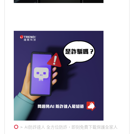
➣ AI防詐達人 全方位防詐，即刻免費下載保護全家人