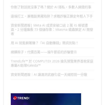
你刪了對話就沒事了嗎？關於 AI 隱私，多數人搞錯的事
遠端打工、兼職副業藏陷阱？求職詐騙正鎖定年輕人下手
資安新聞週報| Meta AI 成資安破口逾 2 萬 IG 帳號遭
盜、2 分鐘癱瘓 73 個儲存庫：Miasma 蠕蟲鎖定 AI 開發
者
用 AI 就能躺著賺？「AI 自動賺錢」簡訊別點！
網購粽子，代價百萬——端午節前的詐騙警示
TrendLife™ 於 COMPUTEX 2026 搶先預覽業界首款家庭
專屬AI助理Kaleida™
資安新聞週報｜AI 讓漏洞武器化從一天縮短到一分鐘