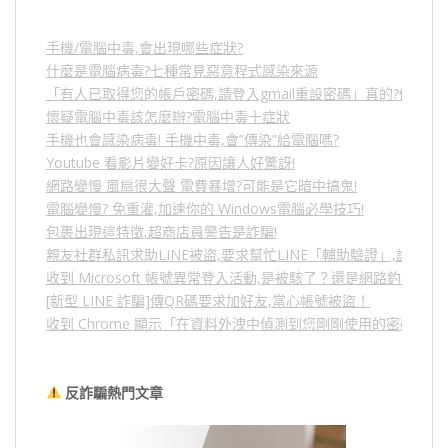
手機/電腦中毒,會出現哪些症狀?
什麼是電腦病毒?七種常見惡意程式感染來源
「有人已取得您的帳戶密碼,請登入gmail重設密碼」真的?假的?
懷疑電腦中毒該怎麼辦?電腦中毒十症狀
手機也會感染病毒! 手機中毒,會”傳染”給電腦嗎?
Youtube 看影片變好卡?原因讓人好驚訝!
網路變慢 風扇很大聲 電費暴增?可能是它暗中搞鬼!
電腦變慢? 免重灌,加速你的 Windows電腦必學技巧!
包裹出現這特徵,超商店員警告是詐騙!
親友社群私訊求助LINE被盜,要求幫忙LINE「輔助驗證」,詐騙
收到 Microsoft 帳號異常登入活動,是被駭了？還是網路釣魚？
[新型 LINE 詐騙]傳QR碼要求加好友,當心帳號被盜！
收到 Chrome 顯示「在資料外洩中偵測到您剛剛使用的密碼」
反詐騙熱門文章