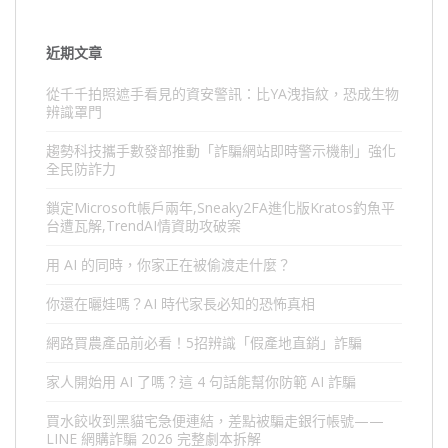
近期文章
從千千拍照遮手看見的資安警訊：比YA洩指紋，恐成生物
辨識罩門
趨勢科技攜手數發部推動「詐騙網站即時警示機制」強化
全民防詐力
鎖定Microsoft帳戶兩年,Sneaky2FA進化版Kratos釣魚平
台遭瓦解,TrendAI情資助攻破案
用 AI 的同時，你家正在被偷渡走什麼？
你還在曬娃嗎？AI 時代家長必知的恐怖真相
網路買農產品前必看！5招辨識「假產地直銷」詐騙
家人開始用 AI 了嗎？這 4 句話能幫你防範 AI 詐騙
買水餃收到黑貓宅急便連結，差點被騙走銀行帳號——
LINE 網購詐騙 2026 完整劇本拆解