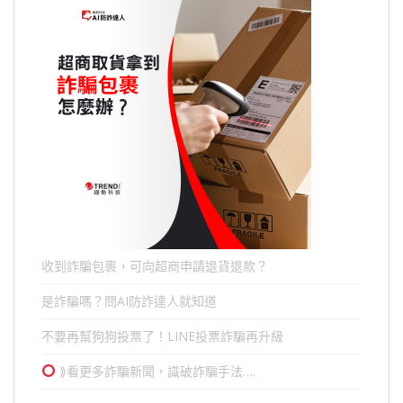
收到詐騙包裹，可向超商申請退貨退款？
是詐騙嗎？問AI防詐達人就知道
不要再幫狗狗投票了！LINE投票詐騙再升級
⟫看更多詐騙新聞，識破詐騙手法….