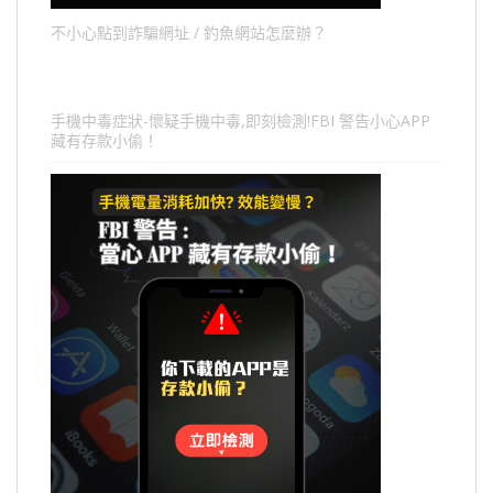
不小心點到詐騙網址 / 釣魚網站怎麼辦？
手機中毒症狀-懷疑手機中毒,即刻檢測!FBI 警告小心APP
藏有存款小偷！