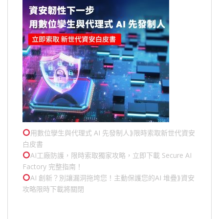
用數位孿生與代理式 AI 先發制人⟫限時索取新世代資安
白皮書
AI工廠防護，限時索取獨家攻略，立即下載 Secure AI
Factory 完整指南！
AI 創新？別讓漏洞拖垮您！主動保護您的
AI 堆疊
⟫資安
攻略限時下載將關閉