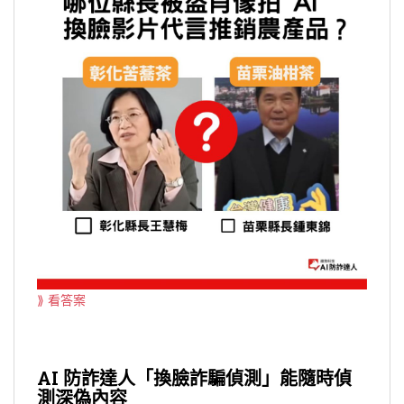
⟫ 看答案
AI 防詐達人
「換臉詐騙偵測」能隨時偵
測深偽內容