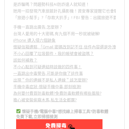
是詐騙嗎？問趨勢科技AI防詐達人就知道！
她用一招發現汽車旅館針孔攝影機！資安專家提醒它也會駭人成
「旅遊小幫手」
?
「存款大扒手」
! FBI
警告：出國旅遊不要做的
手機一直跳出廣告,怎麼辦？
台灣人愛用的十大密碼,有九個不用一秒就被破解!
iPhone 遭入侵六個跡象
懷疑信箱遭駭,「Gmail 密碼改到記不住,信件內容還是外洩？」
不小心回覆了垃圾郵件，我的帳號會被盜嗎？
該如何補救？
不小心點到可疑連結時該做的四件事！
一直跳出中毒警告,可能是你做了這件事
出現＂你的連線不是私人連線＂該怎麼辦?
手機中毒症狀-懷疑手機中毒,即刻檢測!
為何要付費買防毒軟體?免費防毒軟體有哪些風險?
擔心被安裝偷窺木馬,私生活全都露?
懷疑手機/電腦中毒?想找線上掃毒工具?防毒軟體
免費下載,立即掃描檢測