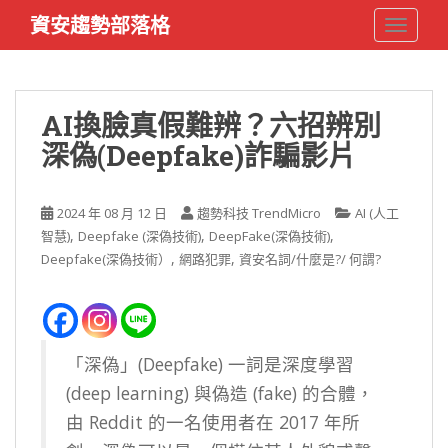
S
資安趨勢部落格
TOGGLE
k
i
p
t
AI換臉真假難辨？六招辨別
o
深偽(Deepfake)詐騙影片
m
a
i
2024 年 08 月 12 日
趨勢科技 TrendMicro
AI (人工
n
,
,
,
智慧)
Deepfake (深偽技術)
DeepFake(深偽技術)
c
,
,
Deepfake(深偽技術）
網路犯罪
資安名詞/什麼是?/ 何謂?
o
n
t
e
n
「深偽」(Deepfake) 一詞是深度學習
t
(deep learning) 與偽造 (fake) 的合體，
由 Reddit 的一名使用者在 2017 年所