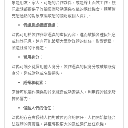
象是朋友、家人、可能的合作夥伴，或是線上面試工作，視
訊電話都提供了詐騙集團發動深偽攻擊的絕佳機會，藉著冒
充您通話的對象來騙取您的錢財或個人資訊。
假訊息或錯誤資訊：
深偽可用於製作非常逼真的虛假內容，進而散播各種假訊息
或錯誤訊息。這有可能破壞大眾對媒體的信任、影響選舉、
製造社會的不穩定。
冒用身分：
深偽可讓歹徒冒用他人身分，製作逼真的假身分或破壞既有
身分，造成財務或名譽損失。
威脅和勒索：
歹徒可能製作深偽影片來威脅或勒索某人，利用假證據來發
揮影響力。
侵蝕人們的信任：
深偽的存在會侵蝕人們對數位內容的信任，人們開始懷疑合
法媒體的真實性，甚至導致更大的數位通訊信任危機。