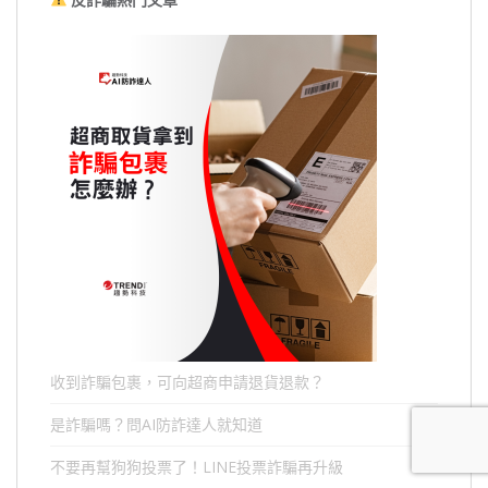
收到詐騙包裹，可向超商申請退貨退款？
是詐騙嗎？問AI防詐達人就知道
不要再幫狗狗投票了！LINE投票詐騙再升級