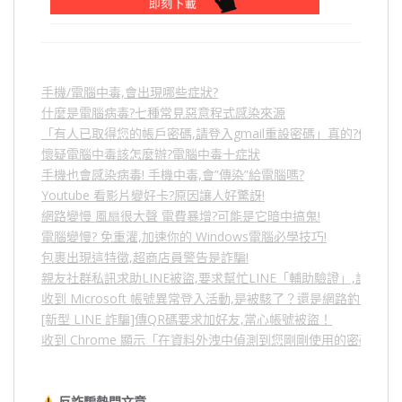
手機/電腦中毒,會出現哪些症狀?
什麼是電腦病毒?七種常見惡意程式感染來源
「有人已取得您的帳戶密碼,請登入gmail重設密碼」真的?假的?
懷疑電腦中毒該怎麼辦?電腦中毒十症狀
手機也會感染病毒! 手機中毒,會”傳染”給電腦嗎?
Youtube 看影片變好卡?原因讓人好驚訝!
網路變慢 風扇很大聲 電費暴增?可能是它暗中搞鬼!
電腦變慢? 免重灌,加速你的 Windows電腦必學技巧!
包裹出現這特徵,超商店員警告是詐騙!
親友社群私訊求助LINE被盜,要求幫忙LINE「輔助驗證」,詐騙
收到 Microsoft 帳號異常登入活動,是被駭了？還是網路釣魚？
[新型 LINE 詐騙]傳QR碼要求加好友,當心帳號被盜！
收到 Chrome 顯示「在資料外洩中偵測到您剛剛使用的密碼」
反詐騙熱門文章