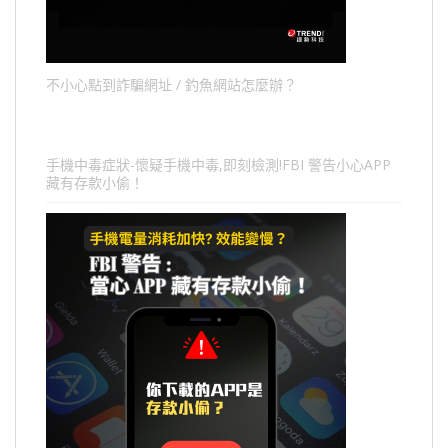
不小心點到詐騙網址 / 釣魚網站怎麼辦？
手機中毒症狀-懷疑手機中毒,即刻檢測!FBI 警告小心APP
藏有存款小偷！