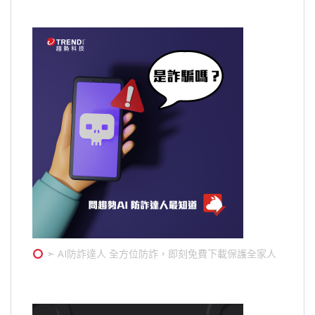
➣ AI防詐達人 全方位防詐，即刻免費下載保護全家人