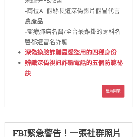
未經營FB臉書
-兩位AI 假縣長遭深偽影片假冒代言
農產品
-醫療肺癌名醫/全台最難掛的骨科名
醫都遭冒名詐騙
深偽換臉詐騙最愛盜用的四種身份
辨識深偽視訊詐騙電話的五個防範祕
訣
繼續閱讀
FBI緊急警告！一張社群照片