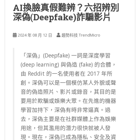
AI換臉真假難辨？六招辨別
深偽(Deepfake)詐騙影片
2024 年 08 月 12 日
趨勢科技 TrendMicro
「深偽」(Deepfake) 一詞是深度學習
(deep learning) 與偽造 (fake) 的合體，
由 Reddit 的一名使用者在 2017 年所
創。深偽可以是一個模仿某人外貌或聲
音的偽造照片、影片或錄音，其目的是
要用於欺騙或娛樂大眾。在先進的機器
學習加持下，深偽有時非常逼真。過
去，深偽主要是在社群媒體上作為娛樂
用途，但其濫用的潛力很快就被人發
現。現在，深偽已成為隱私、安全及資