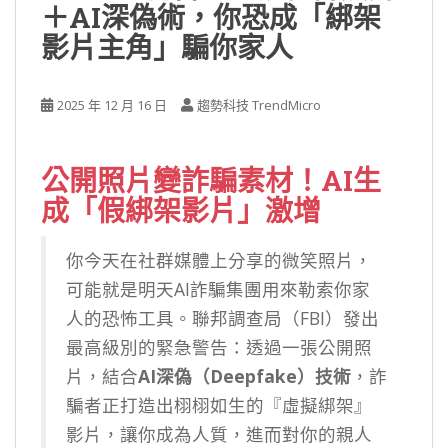
＋AI深偽術，你恐成「綁架
影片主角」騙你家人
2025 年 12 月 16 日
趨勢科技 TrendMicro
公開照片變詐騙素材！AI生
成「假綁架影片」激增
你今天在社群媒體上分享的微笑照片，
可能就是明天AI詐騙集團用來勒索你家
人的恐怖工具。聯邦調查局（FBI）發出
最高級別的緊急警告：透過一張公開照
片，結合
AI深偽（Deepfake）技術
，詐
騙者正打造出栩栩如生的『虛擬綁架』
影片，讓你成為人質，進而對你的親人