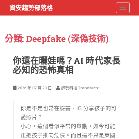
S
資安趨勢部落格
TOGGLE
k
i
p
t
分類:
Deepfake (深偽技術)
o
m
a
你還在曬娃嗎？AI 時代家長
i
必知的恐怖真相
n
c
o
2026 年 07 月 23 日
趨勢科技 TrendMicro
n
t
e
你是不是也常在臉書、IG 分享孩子的可
n
愛照片？
t
小心，這個看似平常的舉動，如今可能
正把孩子推向危險。而且這不只是英國