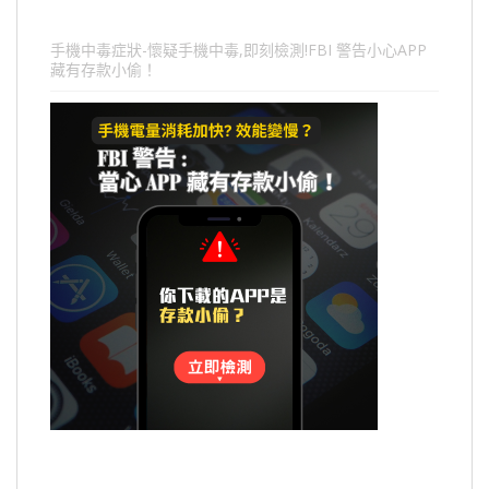
手機中毒症狀-懷疑手機中毒,即刻檢測!FBI 警告小心APP
藏有存款小偷！