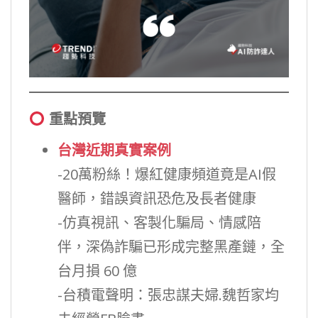
重點預覽
台灣近期真實案例
-20萬粉絲！爆紅健康頻道竟是AI假
醫師，錯誤資訊恐危及長者健康
-仿真視訊、客製化騙局、情感陪
伴，深偽詐騙已形成完整黑產鏈，全
台月損 60 億
-台積電聲明：張忠謀夫婦.魏哲家均