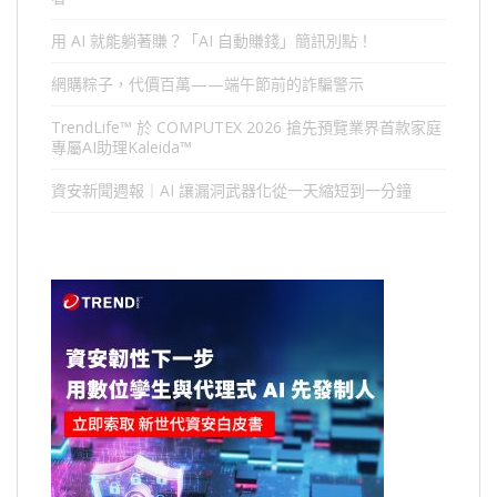
用 AI 就能躺著賺？「AI 自動賺錢」簡訊別點！
網購粽子，代價百萬——端午節前的詐騙警示
TrendLife™ 於 COMPUTEX 2026 搶先預覽業界首款家庭
專屬AI助理Kaleida™
資安新聞週報｜AI 讓漏洞武器化從一天縮短到一分鐘