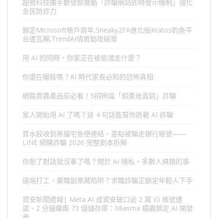
趨勢科技攜手數發部推動「詐騙網站即時警示機制」強化
全民防詐力
鎖定Microsoft帳戶兩年,Sneaky2FA進化版Kratos釣魚平
台遭瓦解,TrendAI情資助攻破案
用 AI 的同時，你家正在被偷渡走什麼？
你還在曬娃嗎？AI 時代家長必知的恐怖真相
網路買農產品前必看！5招辨識「假產地直銷」詐騙
家人開始用 AI 了嗎？這 4 句話能幫你防範 AI 詐騙
買水餃收到黑貓宅急便連結，差點被騙走銀行帳號——
LINE 網購詐騙 2026 完整劇本拆解
你刪了對話就沒事了嗎？關於 AI 隱私，多數人搞錯的事
遠端打工、兼職副業藏陷阱？求職詐騙正鎖定年輕人下手
資安新聞週報| Meta AI 成資安破口逾 2 萬 IG 帳號遭
盜、2 分鐘癱瘓 73 個儲存庫：Miasma 蠕蟲鎖定 AI 開發
者