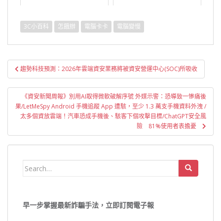
3C小百科
怎餓辦
電腦卡卡
電腦變慢
文
趨勢科技預測：2026年雲端資安業務將被資安營運中心(SOC)所吸收
章
導
《資安新聞周報》別用AI取得微軟破解序號 外媒示警：恐導致一慘痛後
覽
果/LetMeSpy Android 手機追蹤 App 遭駭，至少 1.3 萬支手機資料外洩 /
太多個資放雲端！汽車恐成手機後、駭客下個攻擊目標/ChatGPT安全風
險 81%使用者表擔憂
Search
for:
早一步掌握最新詐騙手法，立即訂閱電子報