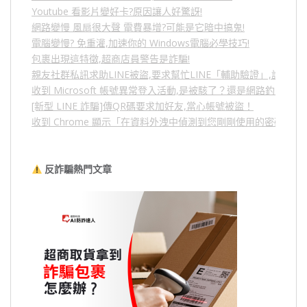
Youtube 看影片變好卡?原因讓人好驚訝!
網路變慢 風扇很大聲 電費暴增?可能是它暗中搞鬼!
電腦變慢? 免重灌,加速你的 Windows電腦必學技巧!
包裹出現這特徵,超商店員警告是詐騙!
親友社群私訊求助LINE被盜,要求幫忙LINE「輔助驗證」,詐騙
收到 Microsoft 帳號異常登入活動,是被駭了？還是網路釣魚？
[新型 LINE 詐騙]傳QR碼要求加好友,當心帳號被盜！
收到 Chrome 顯示「在資料外洩中偵測到您剛剛使用的密碼」
反詐騙熱門文章