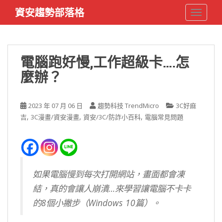
S
資安趨勢部落格
TOGGLE
k
i
p
t
電腦跑好慢,工作超級卡….怎
o
麼辦？
m
a
i
2023 年 07 月 06 日
趨勢科技 TrendMicro
3C好麻
n
,
,
,
吉
3C漫畫/資安漫畫
資安/3C/防詐小百科
電腦常見問題
c
o
n
t
e
如果電腦慢到每次打開網站，畫面都會凍
n
結，真的會讓人崩潰…來學習讓電腦不卡卡
t
的8個小撇步（Windows 10篇）。