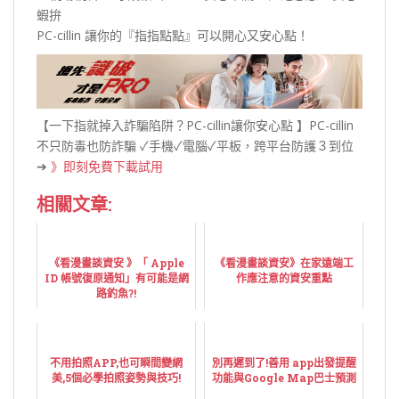
蝦拚
PC-cillin 讓你的『指指點點』可以開心又安心點！
【一下指就掉入詐騙陷阱？PC-cillin讓你安心點 】PC-cillin
不只防毒也防詐騙 ✓手機✓電腦✓平板，跨平台防護３到位
➔
》即刻免費下載試用
相關文章:
《看漫畫談資安 》「 Apple
《看漫畫談資安》在家遠端工
ID 帳號復原通知」有可能是網
作應注意的資安重點
路釣魚?!
不用拍照APP,也可瞬間變網
別再遲到了!善用 app出發提醒
美,5個必學拍照姿勢與技巧!
功能與Google Map巴士預測