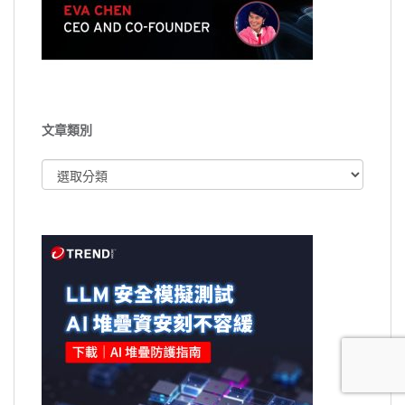
文章類別
文
章
類
別