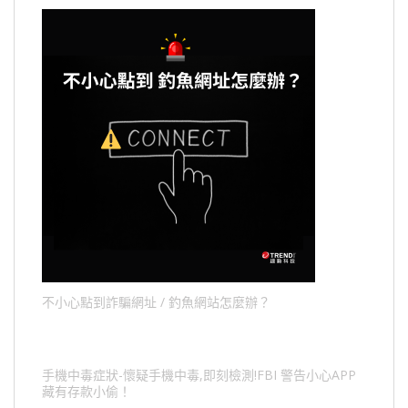
不小心點到詐騙網址 / 釣魚網站怎麼辦？
手機中毒症狀-懷疑手機中毒,即刻檢測!FBI 警告小心APP
藏有存款小偷！