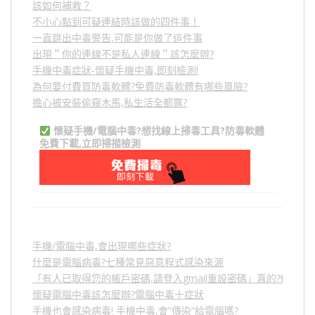
該如何補救？
不小心點到可疑連結時該做的四件事！
一直跳出中毒警告,可能是你做了這件事
出現＂你的連線不是私人連線＂該怎麼辦?
手機中毒症狀-懷疑手機中毒,即刻檢測!
為何要付費買防毒軟體?免費防毒軟體有哪些風險?
擔心被安裝偷窺木馬,私生活全都露?
懷疑手機/電腦中毒?想找線上掃毒工具?防毒軟體
免費下載,立即掃描檢測
手機/電腦中毒,會出現哪些症狀?
什麼是電腦病毒?七種常見惡意程式感染來源
「有人已取得您的帳戶密碼,請登入gmail重設密碼」真的?假的?
懷疑電腦中毒該怎麼辦?電腦中毒十症狀
手機也會感染病毒! 手機中毒,會”傳染”給電腦嗎?