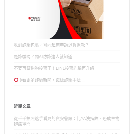
收到詐騙包裹，可向超商申請退貨退款？
是詐騙嗎？問AI防詐達人就知道
不要再幫狗狗投票了！LINE投票詐騙再升級
⟫看更多詐騙新聞，識破詐騙手法….
近期文章
從千千拍照遮手看見的資安警訊：比YA洩指紋，恐成生物
辨識罩門