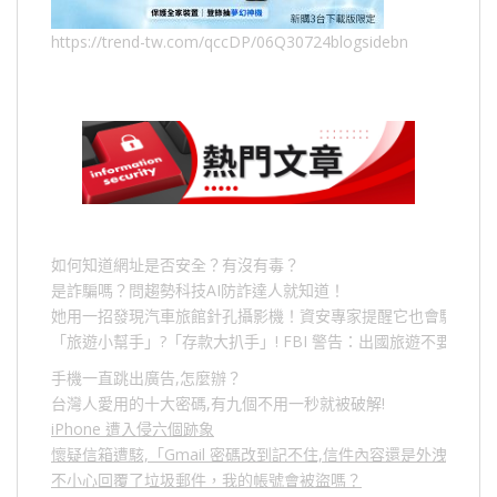
https://trend-tw.com/qccDP/06Q30724blogsidebn
如何知道網址是否安全？有沒有毒？
是詐騙嗎？問趨勢科技AI防詐達人就知道！
她用一招發現汽車旅館針孔攝影機！資安專家提醒它也會駭人成
「旅遊小幫手」
?
「存款大扒手」
! FBI
警告：出國旅遊不要做的
手機一直跳出廣告,怎麼辦？
台灣人愛用的十大密碼,有九個不用一秒就被破解!
iPhone 遭入侵六個跡象
懷疑信箱遭駭,「Gmail 密碼改到記不住,信件內容還是外洩？」
不小心回覆了垃圾郵件，我的帳號會被盜嗎？