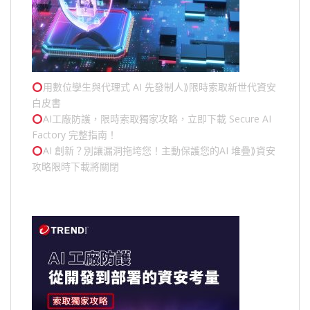
用數位孿生與代理式 AI 先發制人⟫限時索取新世代資安
白皮書
AI工廠防護，限時索取獨家攻略，立即下載 Secure AI
Factory 完整指南！
AI 創新？別讓漏洞拖垮您！主動保護您的
AI 堆疊
⟫資安
攻略限時下載將關閉