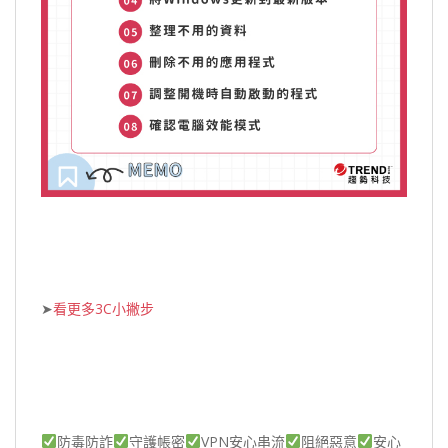
➤
看更多3C小撇步
防毒防詐
守護帳密
VPN安心串流
阻絕惡意
安心