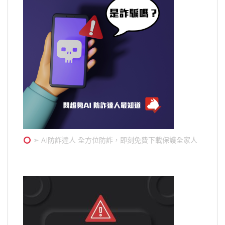
➣ AI防詐達人 全方位防詐，即刻免費下載保護全家人