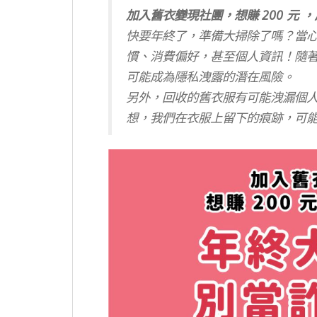
加入舊衣變現社團，想賺 200 元 ，
快要年終了，準備大掃除了嗎？當
慣、消費偏好，甚至個人資訊！隨
可能成為隱私洩露的潛在風險。
另外，回收的舊衣服有可能洩漏個
想，我們在衣服上留下的痕跡，可