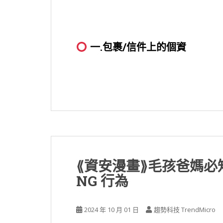
一.
包裹/信件上的個資
⟪資安漫畫⟫毛孩爸媽
NG 行為
2024 年 10 月 01 日
趨勢科技 TrendMicro