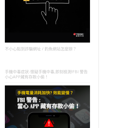
不小心點到詐騙網址 / 釣魚網站怎麼辦？
手機中毒症狀-懷疑手機中毒,即刻檢測!FBI 警告
小心APP藏有存款小偷！