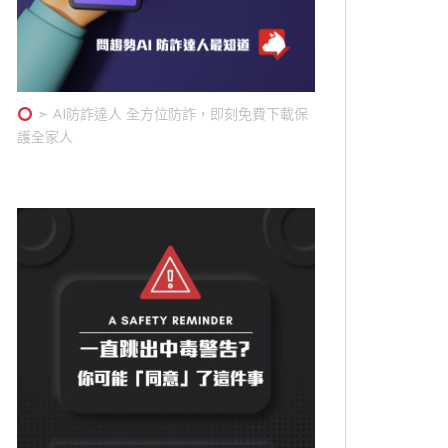
➣ AI防詐達人 全方位防詐，即刻免費下載保
護全家人