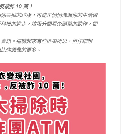
反被詐 10 萬！
心你丟掉的垃圾，可能正悄悄洩漏你的生活習
著科技的進步，垃圾分類看似簡單的動作，卻
人資訊。這聽起來有些匪夷所思，但仔細想
能比你想像的更多。