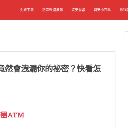
免費下載
防毒軟體推薦
資安漫畫
資安小百科
防詐
圾竟然會洩漏你的祕密？快看怎
團ATM