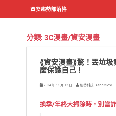
S
資安趨勢部落格
k
i
p
t
o
分類:
3C漫畫/資安漫畫
m
a
i
n
⟪資安漫畫⟫驚！丟垃
c
麼保護自己！
o
n
t
2024 年 11 月 12 日
趨勢科技 TrendMicro
e
n
t
換季/年終大掃除時，別當詐