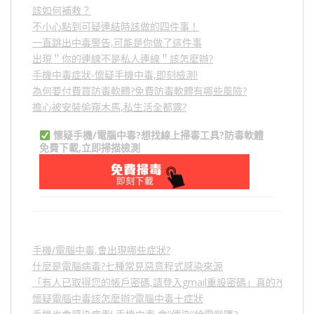
該如何補救？
不小心點到可疑連結時該做的四件事！
一直跳出中毒警告,可能是你做了這件事
出現＂你的連線不是私人連線＂該怎麼辦?
手機中毒症狀-懷疑手機中毒,即刻檢測!
為何要付費買防毒軟體?免費防毒軟體有哪些風險?
擔心被安裝偷窺木馬,私生活全都露?
懷疑手機/電腦中毒?想找線上掃毒工具?防毒軟體
免費下載,立即掃描檢測
手機/電腦中毒,會出現哪些症狀?
什麼是電腦病毒?七種常見惡意程式感染來源
「有人已取得您的帳戶密碼,請登入gmail重設密碼」真的?假的?
懷疑電腦中毒該怎麼辦?電腦中毒十症狀