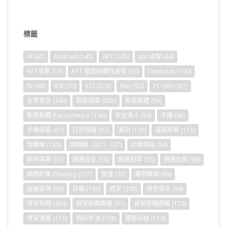
標籤
AI
(67)
Android
(145)
APT
(105)
apt 攻擊
(83)
APT攻擊
(53)
APT 進階持續性威脅
(93)
facebook
(100)
fb
(68)
IOE
(70)
IOT
(218)
Mac
(52)
PC-cillin
(87)
企業資安
(342)
勒索病毒
(302)
勒索軟體
(56)
勒索軟體 Ransomware
(196)
安全達人
(64)
手機
(96)
手機病毒
(87)
打詐週報
(52)
漏洞
(107)
漏洞攻擊
(115)
物聯網
(132)
物聯網（IoT）
(67)
社群網站
(54)
綁架病毒
(57)
網路安全
(58)
網路犯罪
(55)
網路釣魚
(69)
網路釣魚 Phishing
(167)
臉書
(92)
萬物聯網
(69)
虛擬貨幣
(58)
詐騙
(160)
資安
(208)
資安報告
(84)
資安新聞
(464)
資安新聞周報
(91)
資安新聞週報
(170)
資安漫畫
(115)
資料外洩
(138)
趨勢科技
(113)