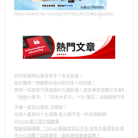
https://trend-tw.com/qccDP/06Q30724blogsidebn
如何知道網址是否安全？有沒有毒？
是詐騙嗎？問趨勢科技AI防詐達人就知道！
她用一招發現汽車旅館針孔攝影機！資安專家提醒它也會駭人成
「旅遊小幫手」
?
「存款大扒手」
! FBI
警告：出國旅遊不要做的
手機一直跳出廣告,怎麼辦？
台灣人愛用的十大密碼,有九個不用一秒就被破解!
iPhone 遭入侵六個跡象
懷疑信箱遭駭,「Gmail 密碼改到記不住,信件內容還是外洩？」
不小心回覆了垃圾郵件，我的帳號會被盜嗎？