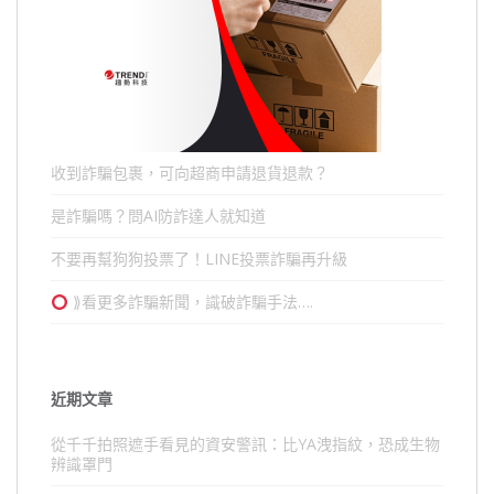
收到詐騙包裹，可向超商申請退貨退款？
是詐騙嗎？問AI防詐達人就知道
不要再幫狗狗投票了！LINE投票詐騙再升級
⟫看更多詐騙新聞，識破詐騙手法….
近期文章
從千千拍照遮手看見的資安警訊：比YA洩指紋，恐成生物
辨識罩門