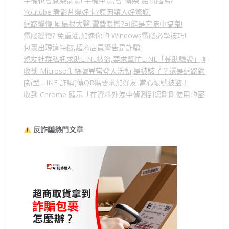
手機也會感染病毒! 手機中毒,會”傳染”給電腦嗎?
Youtube 看影片變好卡?原因讓人好驚訝!
網路變慢 風扇很大聲 電費暴增?可能是它暗中搞鬼!
電腦變慢? 免重灌,加速你的 Windows電腦必學技巧!
包裹出現這特徵,超商店員警告是詐騙!
親友社群私訊求助LINE被盜,要求幫忙LINE「輔助驗證」,詐騙
收到 Microsoft 帳號異常登入活動,是被駭了？還是網路釣魚？
[新型 LINE 詐騙]傳QR碼要求加好友,當心帳號被盜！
收到 Chrome 顯示「在資料外洩中偵測到您剛剛使用的密碼」
反詐騙熱門文章