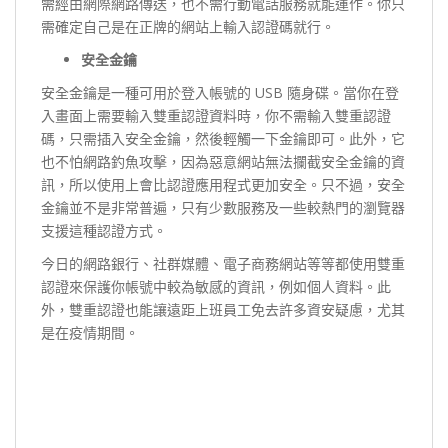
需經由網際網路傳送，也不需行動電話服務就能運作。你只
需確定自己是在正牌的網站上輸入認證碼就行。
安全金鑰
安全金鑰是一種可用於登入帳號的 USB 隨身碟。當你在登
入畫面上需要輸入雙重認證資料時，你不需輸入雙重認證
碼，只需插入安全金鑰，然後輕觸一下金鑰即可。此外，它
也不怕網路釣魚攻擊，因為惡意網站無法攔截安全金鑰的資
訊，所以使用上會比認證應用程式更加安全。只不過，安全
金鑰並不是非常普遍，只有少數服務及一些較熱門的瀏覽器
支援這種認證方式。
今日的網路銀行、社群媒體、電子商務網站等等都使用雙重
認證來保護你帳號中較為敏感的資訊，例如個人資料。此
外，雙重認證也能讓遠距上班員工免去許多資安疑慮，尤其
是在疫情期間。