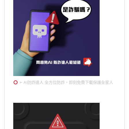
➣ AI防詐達人 全方位防詐，即刻免費下載保護全家人