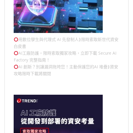
用數位孿生與代理式 AI 先發制人⟫限時索取新世代資安
白皮書
AI工廠防護，限時索取獨家攻略，立即下載 Secure AI
Factory 完整指南！
AI 創新？別讓漏洞拖垮您！主動保護您的
AI 堆疊
⟫資安
攻略限時下載將關閉