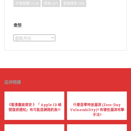
防毒軟體
(124)
雲端
(67)
雲端運算
(90)
彙整
彙
整
延伸閱讀
《看漫畫談資安 》「 Apple ID 帳
什麼是零時差漏洞 (Zero-Day
號復原通知」有可能是網路釣魚?!
Vulnerability)? 有哪些漏洞攻擊
手法?