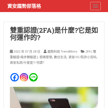
S
資安趨勢部落格
TOGGLE
k
i
p
t
雙重認證(2FA)是什麼?它是如
o
何運作的?
m
a
i
2022 年 07 月 28 日
趨勢科技 TrendMicro
2FA ( 雙
n
,
,
,
,
重驗證/兩步驟驗證 )
密碼管理
數位生活
資安/3C/防詐小百科
c
資安名詞/什麼是?/ 何謂?
o
n
t
e
n
t