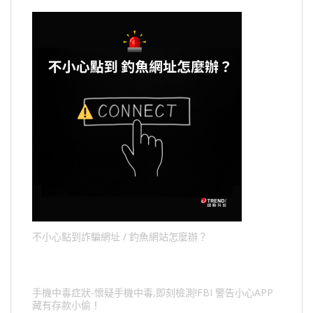
不小心點到詐騙網址 / 釣魚網站怎麼辦？
手機中毒症狀-懷疑手機中毒,即刻檢測!FBI 警告小心APP
藏有存款小偷！