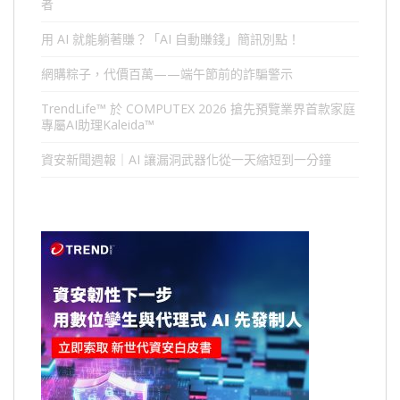
者
用 AI 就能躺著賺？「AI 自動賺錢」簡訊別點！
網購粽子，代價百萬——端午節前的詐騙警示
TrendLife™ 於 COMPUTEX 2026 搶先預覽業界首款家庭
專屬AI助理Kaleida™
資安新聞週報｜AI 讓漏洞武器化從一天縮短到一分鐘