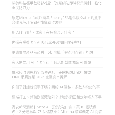
趨勢科技攜手數發部推動「詐騙網站即時警示機制」強化
全民防詐力
鎖定Microsoft帳戶兩年,Sneaky2FA進化版Kratos釣魚平
台遭瓦解,TrendAI情資助攻破案
用 AI 的同時，你家正在被偷渡走什麼？
你還在曬娃嗎？AI 時代家長必知的恐怖真相
網路買農產品前必看！5招辨識「假產地直銷」詐騙
家人開始用 AI 了嗎？這 4 句話能幫你防範 AI 詐騙
買水餃收到黑貓宅急便連結，差點被騙走銀行帳號——
LINE 網購詐騙 2026 完整劇本拆解
你刪了對話就沒事了嗎？關於 AI 隱私，多數人搞錯的事
遠端打工、兼職副業藏陷阱？求職詐騙正鎖定年輕人下手
資安新聞週報| Meta AI 成資安破口逾 2 萬 IG 帳號遭
盜、2 分鐘癱瘓 73 個儲存庫：Miasma 蠕蟲鎖定 AI 開發