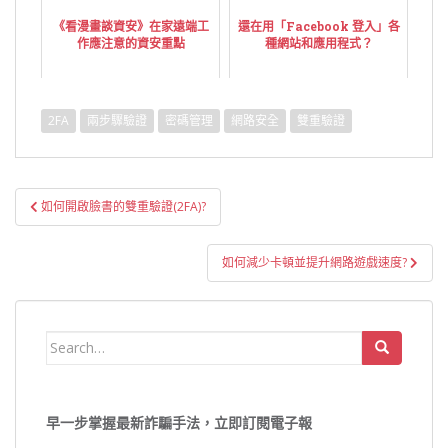
《看漫畫談資安》在家遠端工
還在用「Facebook 登入」各
作應注意的資安重點
種網站和應用程式？
2FA
兩步驟驗證
密碼管理
網路安全
雙重驗證
文
如何開啟臉書的雙重驗證(2FA)?
章
導
如何減少卡頓並提升網路遊戲速度?
覽
Search
for:
早一步掌握最新詐騙手法，立即訂閱電子報