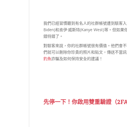
我們已經習慣聽到有名人的社群帳號遭到駭客入侵，像是
Biden)和肯伊·威斯特(Kanye West)
錯特錯了。
對駭客來說，你的社群帳號很有價值。他們會不
們就可以刪除你珍貴的照片和貼文，傳送不當訊
釣魚
詐騙及如何保持安全的建議！
先停一下！你啟用雙重驗證（2F