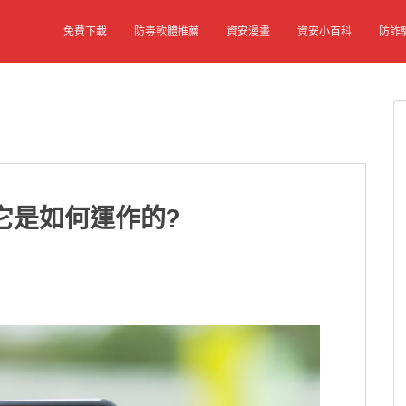
免費下載
防毒軟體推薦
資安漫畫
資安小百科
防詐
?它是如何運作的?