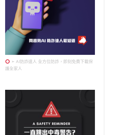
➣ AI防詐達人 全方位防詐，即刻免費下載保
護全家人