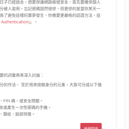
日子已經過去。想要保護網路帳號安全，首先要確保個人
分被人盜用。忘記密碼固然很慘，但更慘的是當你某天一
為了避免這樣的噩夢發生，你需要更嚴格的認證方法，這
uthentication)
」。
要的詞彙再來深入討論：
分的作法， 至於用來檢驗身分的元素，大致可分成以下幾
PIN 碼，或安全問題。
收或產生一次性密碼的手機。
、聲紋、臉部特徵。
繼續閱讀