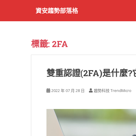
S
資安趨勢部落格
k
i
p
t
o
標籤:
2FA
m
a
i
n
雙重認證(2FA)是什麼
c
o
n
2022 年 07 月 28 日
趨勢科技 TrendMicro
t
e
n
t