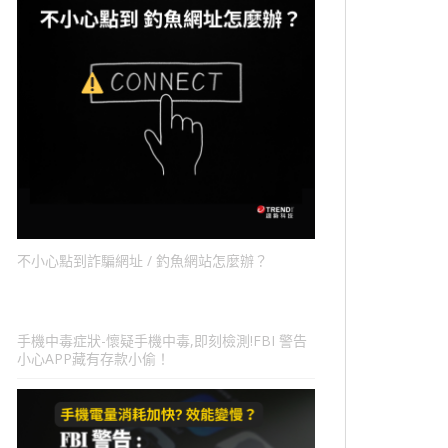
不小心點到詐騙網址 / 釣魚網站怎麼辦？
手機中毒症狀-懷疑手機中毒,即刻檢測!FBI 警告
小心APP藏有存款小偷！