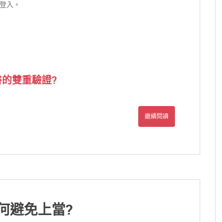
登入。
臉書的雙重驗證?
繼續閱讀
何避免上當?