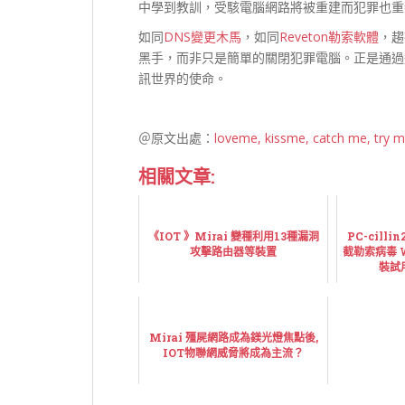
中學到教訓，受駭電腦網路將被重建而犯罪也重
如同
DNS變更木馬
，如同
Reveton勒索軟體
，趨
黑手，而非只是簡單的關閉犯罪電腦。正是通過
訊世界的使命。
＠原文出處：
loveme, kissme, catch me, try m
相關文章:
《IOT 》Mirai 變種利用13種漏洞
PC-cill
攻擊路由器等裝置
截勒索病毒 
裝試
Mirai 殭屍網路成為鎂光燈焦點後,
IOT物聯網威脅將成為主流？