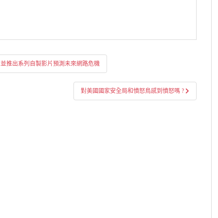
皮書,並推出系列自製影片預測未來網路危機
對美國國家安全局和憤怒鳥感到憤怒嗎 ?