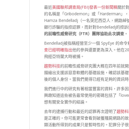
最近
美國聯邦調查局(FBI)發表一份新聞稿
關於對A
的名稱是「Gribodemon」或「Harderm
Hamza Bendelladj（一名突尼西亞人，網
銀行詐騙的指控認罪，而針對Bendelladj的控
的前瞻性威脅研究（FTR）團隊協助此次調
查
。
Bendelladj被指稱經營至少一個 SpyEye 
查已經明確指出
他的參與還要更為深入。他在201
飛經亞特蘭大時被捕。
趨勢科技
的前瞻性威脅研究團大概在四年前就開始
描繪出支援該惡意軟體的基礎設施，確認該基礎
後的個人身份。當我們覺得已經有足夠的資訊時
我們進行中的研究有著相當豐富的資料，許多因
興趣知道這些被告最常使用的密碼包括了「loveme
想有關安全實作的結論。
去年的逮捕行動和最近的認罪再次證明了
趨勢科
是正確的。你可能更常會看到破獲殭屍網路的故
類活動所得到的成果只是暫時性的。犯罪分子很