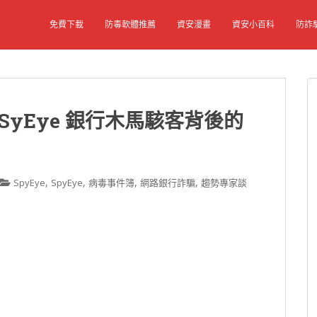
免費下載
防毒軟體推薦
資安漫畫
資安小百科
防詐
 SyEye 銀行木馬駭客背後的
,
,
,
,
SpyEye
SpyEye
病毒事件簿
網路銀行詐騙
趨勢專家談