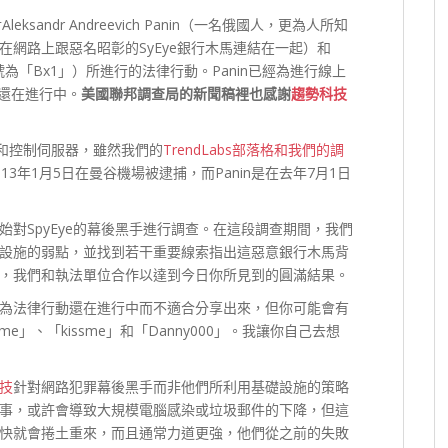
leksandr Andreevich Panin（一名俄國人，更為人所知
an」，在網路上跟惡名昭彰的SyEye銀行木馬連結在一起）和
路綽號為「Bx1」）所進行的法律行動。Panin已經為進行線上
訴還在進行中。
美國聯邦調
查
局的新聞稿裡也感謝
趨勢科技
的命令和控制伺服器，雖然我們的
TrendLabs部落格和我們的調
3年1月5日在曼谷機場被逮捕，而Panin是在去年7月1日
對SpyEye的幕後黑手進行調查。在這段調查期間，我們
設施的弱點，並找到若干重要線索指出這惡意銀行木馬背
，我們和執法單位合作以達到今日你所見到的圓滿結果。
為法律行動還在進行中而不適合分享出來，但你可能會有
」、「kissme」和「Danny000」。我讓你自己去想
技
針對網路犯罪幕後黑手
而非他們所利用基礎設施的策略
事，或許會導致大規模電腦感染或垃圾郵件的下降，但這
快就會捲土重來，而且通常力道更強，他們從之前的失敗