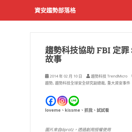
S
資安趨勢部落格
k
i
p
t
o
m
趨勢科技協助 FBI 定罪
a
故事
i
n
c
2014 年 02 月 10 日
趨勢科技 TrendMicro
o
,
,
趨勢
趨勢科技全球安全研究副總裁
重大資安事件
n
t
e
n
loveme、kissme、抓我、試試看
t
圖片來自dprotz，透過創用授權使用