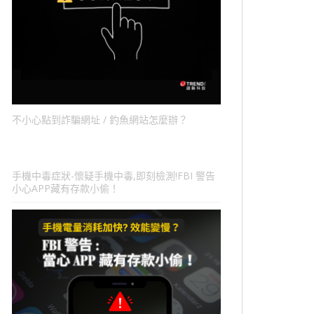
不小心點到詐騙網址 / 釣魚網站怎麼辦？
手機中毒症狀-懷疑手機中毒,即刻檢測!FBI 警告
小心APP藏有存款小偷！