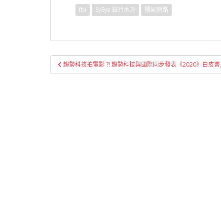
fbi
SyEye 銀行木馬
殭屍網路
文
趨勢科技拍電影 ?! 趨勢科技與國際同步發表《2020》白
章
導
覽