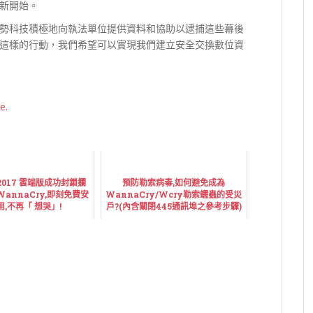
新開始。
勢科技積極地向執法單位提供資料和協助以逮捕這些幕後
這樣的行動，我們希望可以實現我們建立安全交換數位資
e.
in2017 雲端版成功封鎖攔
預防勒索病毒,如何避免成為
WannaCry,即刻免費安
WannaCry/Wcry勒索蠕蟲的受災
用,不再「 想哭」!
戶?(內含關閉445通訊埠之參考步驟)