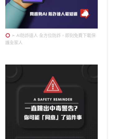
➣ AI防詐達人 全方位防詐，即刻免費下載保
護全家人