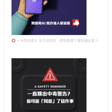
➣ AI防詐達人 全方位防詐，即刻免費下載保護全家人