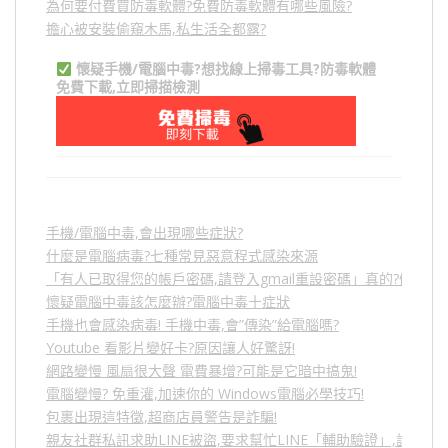
為何要付費買防毒軟體?免費防毒軟體有哪些風險?
擔心被安裝偷窺木馬,私生活全都露?
懷疑手機/電腦中毒?想找線上掃毒工具?防毒軟體
免費下載,立即掃描檢測
手機/電腦中毒,會出現哪些症狀?
什麼是電腦病毒?七種常見惡意程式感染來源
「有人已取得您的帳戶密碼,請登入gmail重設密碼」真的?假的?
懷疑電腦中毒該怎麼辦?電腦中毒十症狀
手機也會感染病毒! 手機中毒,會”傳染”給電腦嗎?
Youtube 看影片變好卡?原因讓人好驚訝!
網路變慢 風扇很大聲 電費暴增?可能是它暗中搞鬼!
電腦變慢? 免重灌,加速你的 Windows電腦必學技巧!
包裹出現這特徵,超商店員警告是詐騙!
親友社群私訊求助LINE被盜,要求幫忙LINE「輔助驗證」,詐騙