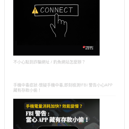
不小心點到詐騙網址 / 釣魚網站怎麼辦？
手機中毒症狀-懷疑手機中毒,即刻檢測!FBI 警告小心APP
藏有存款小偷！