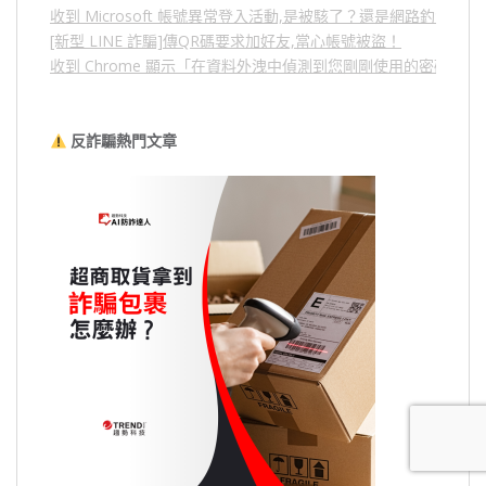
收到 Microsoft 帳號異常登入活動,是被駭了？還是網路釣魚？
[新型 LINE 詐騙]傳QR碼要求加好友,當心帳號被盜！
收到 Chrome 顯示「在資料外洩中偵測到您剛剛使用的密碼」
反詐騙熱門文章