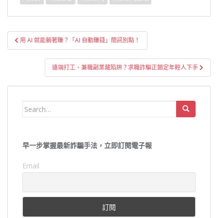
文
用 AI 就能躺著賺？「AI 自動賺錢」簡訊別點！
章
導
遠端打工、兼職副業藏陷阱？求職詐騙正鎖定年輕人下手
覽
Search
for:
早一步掌握最新詐騙手法，立即訂閱電子報
Email