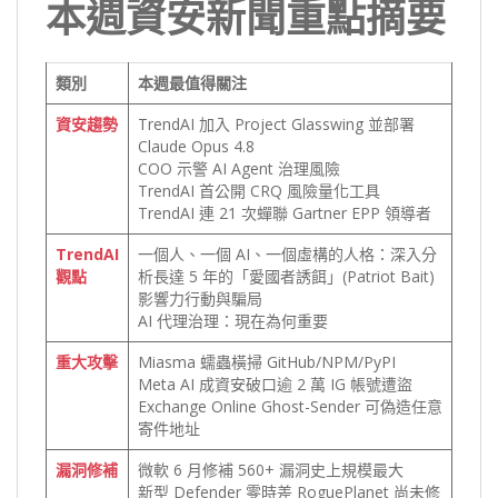
本週資安新聞重點摘要
類別
本週最值得關注
資安趨勢
TrendAI 加入 Project Glasswing 並部署
Claude Opus 4.8
COO 示警 AI Agent 治理風險
TrendAI 首公開 CRQ 風險量化工具
TrendAI 連 21 次蟬聯 Gartner EPP 領導者
TrendAI
一個人、一個 AI、一個虛構的人格：深入分
觀點
析長達 5 年的「愛國者誘餌」(Patriot Bait)
影響力行動與騙局
AI 代理治理：現在為何重要
重大攻擊
Miasma 蠕蟲橫掃 GitHub/NPM/PyPI
Meta AI 成資安破口逾 2 萬 IG 帳號遭盜
Exchange Online Ghost-Sender 可偽造任意
寄件地址
漏洞修補
微軟 6 月修補 560+ 漏洞史上規模最大
新型 Defender 零時差 RoguePlanet 尚未修