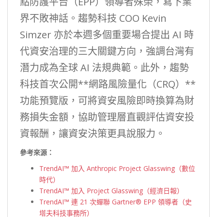
點防護平台（EPP）領導者殊榮，寫下業
界不敗神話。趨勢科技 COO Kevin
Simzer 亦於本週多個重要場合提出 AI 時
代資安治理的三大關鍵方向，強調台灣有
潛力成為全球 AI 法規典範。此外，趨勢
科技首次公開**網路風險量化（CRQ）**
功能預覽版，可將資安風險即時換算為財
務損失金額，協助管理層直觀評估資安投
資報酬，讓資安決策更具說服力。
參考來源：
TrendAI™ 加入 Anthropic Project Glasswing（數位
時代）
TrendAI™ 加入 Project Glasswing（經濟日報）
TrendAI™ 連 21 次蟬聯 Gartner® EPP 領導者（史
塔夫科技事務所）