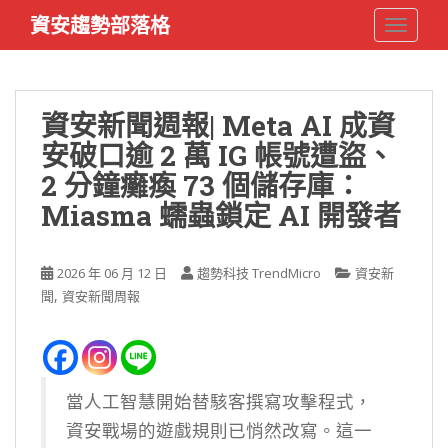
S
資安趨勢部落格
TOGGLE
k
i
p
t
資安新聞週報| Meta AI 成資
o
安破口逾 2 萬 IG 帳號遭盜、
m
a
2 分鐘癱瘓 73 個儲存庫：
i
Miasma 蠕蟲鎖定 AI 開發者
n
c
o
2026 年 06 月 12 日
趨勢科技 TrendMicro
資安新
n
,
聞
資安新聞周報
t
e
n
t
當人工智慧開始替駭客撰寫攻擊程式，
資安戰場的遊戲規則已悄然改寫。這一