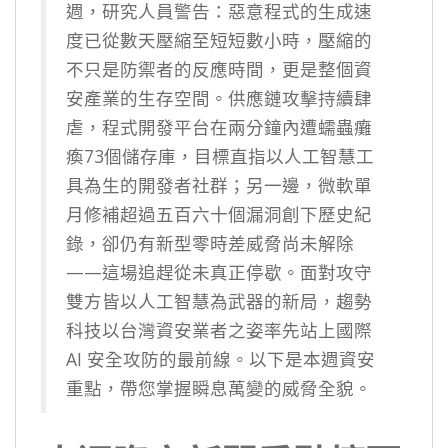
週，研究人員警告：惡意程式的生成速
度已從數天壓縮至短短數小時，壓縮的
不只是防禦者的反應時間，更是整個資
安產業的生存空間。供應鏈攻擊持續肆
虐，程式開發平台在兩分鐘內遭蠕蟲癱
瘓73個儲存庫，目標直指以人工智慧工
具為生的開發者社群；另一邊，微軟單
月修補超過五百六十個漏洞創下歷史紀
錄，卻仍有新型零時差威脅尚未解除
——這場追趕從未真正停歇。面對攻守
雙方皆以人工智慧為武器的新局，趨勢
科技以台灣資安業者之姿率先站上國際
AI 安全攻防的最前線。以下是本週資安
重點，帶您掌握瞬息萬變的威脅全貌。