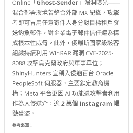
Online「
Ghost-Sender
」漏洞曝光——
混合部署環境若整合外部 MX 紀錄，攻擊
者即可冒用任意寄件人身分對目標租戶發
送釣魚郵件，對企業電子郵件信任體系構
成根本性威脅。此外，俄羅斯國家級駭客
組織持續利用 WinRAR 漏洞 CVE-2025-
8088 攻擊烏克蘭政府與軍事單位；
ShinyHunters 宣稱入侵逾百台 Oracle
PeopleSoft 伺服器，主要鎖定教育機
構；Meta 平台更因 AI 功能遭攻擊者利用
作為入侵媒介，逾
2 萬個 Instagram 帳
號
遭盜。
參考來源：