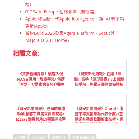
橘）
GITEX AI Europe 柏林登場（商傳媒）
Apple 發表新一代Apple Intelligence、Siri AI 等多項
更新(Apple)
微軟Build 2026發表Agent Platform、Scout與
Majorana 2(IT Home)
相關文章:
《資安新聞周報》駭客入侵
《資安新聞周報》它讓「照
NASA僅用一塊樹莓派/ 何謂
騙」高手「原形畢露」/上街頭
「容器」?/勒索病毒強迫醫生
抗爭前，先學三種個資保護技
罷工! 佛州市政遭「癱瘓3周」
巧 /新手駭客用“軍事級”工具,
付1800萬贖金救資料
攻擊使用過時系統的企業
《資安新聞周報》 巴爾的摩遭
《資安新聞周報》Google 服
勒贖,駭客工具竟來自國安局/
務不再支援華為代表什麼?/宣
Mirai 變種利用13種漏洞攻擊
稱握有勒索軟體解密技術，竟
路由器等裝置
是瞞著客戶付贖金 / 工研院：
台灣是網攻熱點，造就資安人
才經實戰演練素質高
AI資安
AI開發者
資安新聞
資安新聞週報