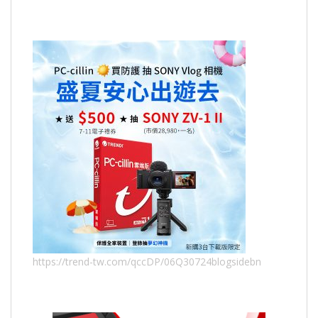
https://trend-tw.com/qccDP/06Q30724blogsidebn