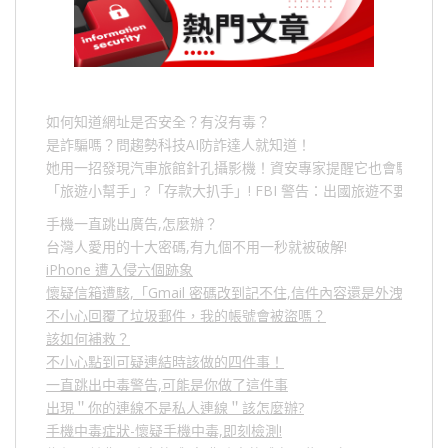
如何知道網址是否安全？有沒有毒？
是詐騙嗎？問趨勢科技AI防詐達人就知道！
她用一招發現汽車旅館針孔攝影機！資安專家提醒它也會駭人成
「旅遊小幫手」
?
「存款大扒手」
! FBI
警告：出國旅遊不要做的
手機一直跳出廣告,怎麼辦？
台灣人愛用的十大密碼,有九個不用一秒就被破解!
iPhone 遭入侵六個跡象
懷疑信箱遭駭,「Gmail 密碼改到記不住,信件內容還是外洩？」
不小心回覆了垃圾郵件，我的帳號會被盜嗎？
該如何補救？
不小心點到可疑連結時該做的四件事！
一直跳出中毒警告,可能是你做了這件事
出現＂你的連線不是私人連線＂該怎麼辦?
手機中毒症狀-懷疑手機中毒,即刻檢測!