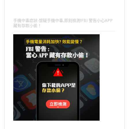
手機中毒症狀-懷疑手機中毒,即刻檢測!FBI 警告小心APP
藏有存款小偷！