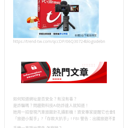
https://trend-tw.com/qccDP/06Q30724blogsidebn
如何知道網址是否安全？有沒有毒？
是詐騙嗎？問趨勢科技AI防詐達人就知道！
她用一招發現汽車旅館針孔攝影機！資安專家提醒它也會駭人成
「旅遊小幫手」
?
「存款大扒手」
! FBI
警告：出國旅遊不要做的
手機一直跳出廣告,怎麼辦？