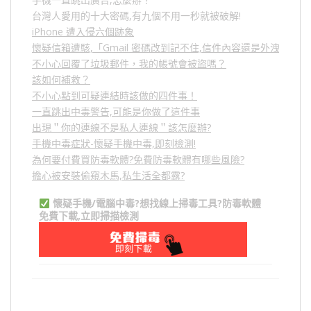
台灣人愛用的十大密碼,有九個不用一秒就被破解!
iPhone 遭入侵六個跡象
懷疑信箱遭駭,「Gmail 密碼改到記不住,信件內容還是外洩？」
不小心回覆了垃圾郵件，我的帳號會被盜嗎？
該如何補救？
不小心點到可疑連結時該做的四件事！
一直跳出中毒警告,可能是你做了這件事
出現＂你的連線不是私人連線＂該怎麼辦?
手機中毒症狀-懷疑手機中毒,即刻檢測!
為何要付費買防毒軟體?免費防毒軟體有哪些風險?
擔心被安裝偷窺木馬,私生活全都露?
懷疑手機/電腦中毒?想找線上掃毒工具?防毒軟體
免費下載,立即掃描檢測