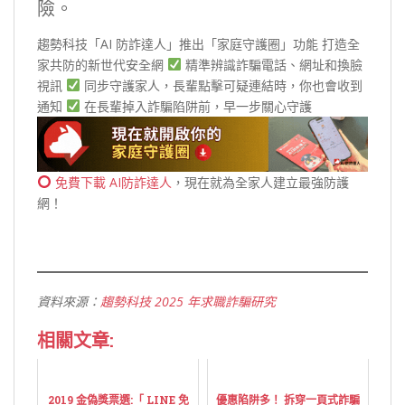
險。
趨勢科技「AI 防詐達人」推出「家庭守護圈」功能 打造全
家共防的新世代安全網
精準辨識詐騙電話、網址和換臉
視訊
同步守護家人，長輩點擊可疑連結時，你也會收到
通知
在長輩掉入詐騙陷阱前，早一步關心守護
免費下載 AI防詐達人
，現在就為全家人建立最強防護
網！
資料來源：
趨勢科技 2025 年求職詐騙研究
相關文章:
2019 金偽獎票選:「 LINE 免
優惠陷阱多！ 拆穿一頁式詐騙