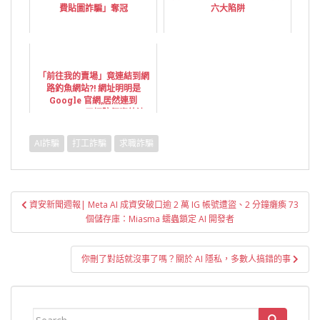
費貼圖詐騙」奪冠
六大陷阱
「前往我的賣場」竟連結到網
路釣魚網站?! 網址明明是
Google 官網,居然連到
Yahoo!?...五招防個資外洩
AI詐騙
打工詐騙
求職詐騙
文
資安新聞週報| Meta AI 成資安破口逾 2 萬 IG 帳號遭盜、2 分鐘癱瘓 73
章
個儲存庫：Miasma 蠕蟲鎖定 AI 開發者
導
覽
你刪了對話就沒事了嗎？關於 AI 隱私，多數人搞錯的事
Search