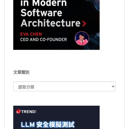
文章類別
文
章
類
別