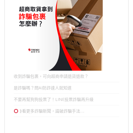
收到詐騙包裹，可向超商申請退貨退款？
是詐騙嗎？問AI防詐達人就知道
不要再幫狗狗投票了！LINE投票詐騙再升級
⟫看更多詐騙新聞，識破詐騙手法….