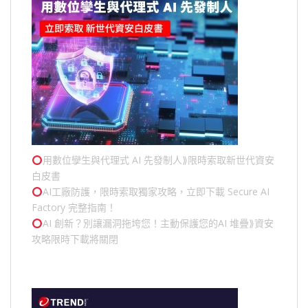
用數位孿生與代理式 AI 先發制人⟫限時索取新世代資安
白皮書
AI工廠防護，限時索取獨家攻略，立即下載 Secure AI
Factory 完整指南！
AI 創新？別讓漏洞拖垮您！主動保護您的
AI 堆疊
⟫資安
攻略限時下載將關閉