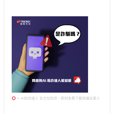
➣ AI防詐達人 全方位防詐，即刻免費下載保護全家人