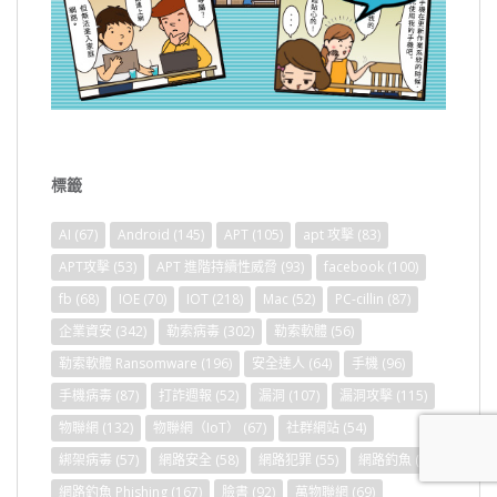
標籤
AI
(67)
Android
(145)
APT
(105)
apt 攻擊
(83)
APT攻擊
(53)
APT 進階持續性威脅
(93)
facebook
(100)
fb
(68)
IOE
(70)
IOT
(218)
Mac
(52)
PC-cillin
(87)
企業資安
(342)
勒索病毒
(302)
勒索軟體
(56)
勒索軟體 Ransomware
(196)
安全達人
(64)
手機
(96)
手機病毒
(87)
打詐週報
(52)
漏洞
(107)
漏洞攻擊
(115)
物聯網
(132)
物聯網（IoT）
(67)
社群網站
(54)
綁架病毒
(57)
網路安全
(58)
網路犯罪
(55)
網路釣魚
(69)
網路釣魚 Phishing
(167)
臉書
(92)
萬物聯網
(69)