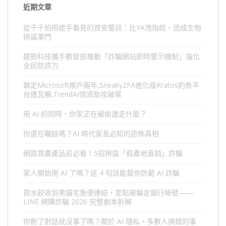
近期文章
從千千拍照遮手看見的資安警訊：比YA洩指紋，恐成生物
辨識罩門
趨勢科技攜手數發部推動「詐騙網站即時警示機制」強化
全民防詐力
鎖定Microsoft帳戶兩年,Sneaky2FA進化版Kratos釣魚平
台遭瓦解,TrendAI情資助攻破案
用 AI 的同時，你家正在被偷渡走什麼？
你還在曬娃嗎？AI 時代家長必知的恐怖真相
網路買農產品前必看！5招辨識「假產地直銷」詐騙
家人開始用 AI 了嗎？這 4 句話能幫你防範 AI 詐騙
買水餃收到黑貓宅急便連結，差點被騙走銀行帳號——
LINE 網購詐騙 2026 完整劇本拆解
你刪了對話就沒事了嗎？關於 AI 隱私，多數人搞錯的事