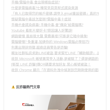
手機/電腦中毒,會出現哪些症狀?
什麼是電腦病毒?七種常見惡意程式感染來源
「有人已取得您的帳戶密碼,請登入gmail重設密碼」真的?假的?
懷疑電腦中毒該怎麼辦?電腦中毒十症狀
手機也會感染病毒! 手機中毒,會”傳染”給電腦嗎?
Youtube 看影片變好卡?原因讓人好驚訝!
網路變慢 風扇很大聲 電費暴增?可能是它暗中搞鬼!
電腦變慢? 免重灌,加速你的 Windows電腦必學技巧!
包裹出現這特徵,超商店員警告是詐騙!
親友社群私訊求助LINE被盜,要求幫忙LINE「輔助驗證」,詐騙
收到 Microsoft 帳號異常登入活動,是被駭了？還是網路釣魚？
[新型 LINE 詐騙]傳QR碼要求加好友,當心帳號被盜！
收到 Chrome 顯示「在資料外洩中偵測到您剛剛使用的密碼」
反詐騙熱門文章