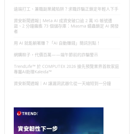
遠端打工、兼職副業藏陷阱？求職詐騙正鎖定年輕人下手
資安新聞週報| Meta AI 成資安破口逾 2 萬 IG 帳號遭
盜、2 分鐘癱瘓 73 個儲存庫：Miasma 蠕蟲鎖定 AI 開發
者
用 AI 就能躺著賺？「AI 自動賺錢」簡訊別點！
網購粽子，代價百萬——端午節前的詐騙警示
TrendLife™ 於 COMPUTEX 2026 搶先預覽業界首款家庭
專屬AI助理Kaleida™
資安新聞週報｜AI 讓漏洞武器化從一天縮短到一分鐘