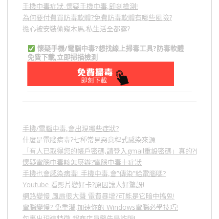
手機中毒症狀-懷疑手機中毒,即刻檢測!
為何要付費買防毒軟體?免費防毒軟體有哪些風險?
擔心被安裝偷窺木馬,私生活全都露?
懷疑手機/電腦中毒?想找線上掃毒工具?防毒軟體
免費下載,立即掃描檢測
手機/電腦中毒,會出現哪些症狀?
什麼是電腦病毒?七種常見惡意程式感染來源
「有人已取得您的帳戶密碼,請登入gmail重設密碼」真的?假的?
懷疑電腦中毒該怎麼辦?電腦中毒十症狀
手機也會感染病毒! 手機中毒,會”傳染”給電腦嗎?
Youtube 看影片變好卡?原因讓人好驚訝!
網路變慢 風扇很大聲 電費暴增?可能是它暗中搞鬼!
電腦變慢? 免重灌,加速你的 Windows電腦必學技巧!
包裹出現這特徵,超商店員警告是詐騙!