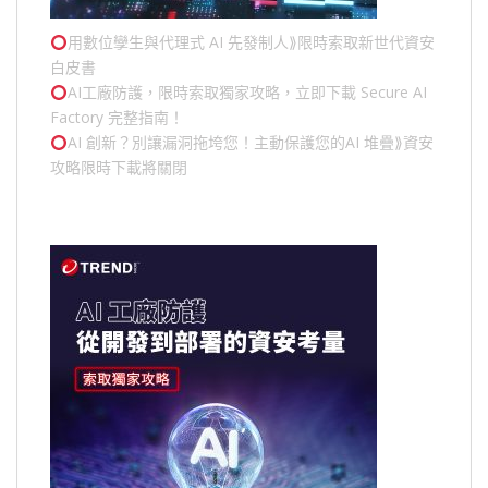
用數位孿生與代理式 AI 先發制人⟫限時索取新世代資安
白皮書
AI工廠防護，限時索取獨家攻略，立即下載 Secure AI
Factory 完整指南！
AI 創新？別讓漏洞拖垮您！主動保護您的
AI 堆疊
⟫資安
攻略限時下載將關閉