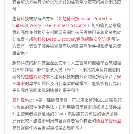
安全解決方案有助於抵禦網路釣魚攻擊所帶來的廣泛網路威
脅。
趨勢科技端點解決方案（如
趨勢科技 Smart Protection
Suites
和
Worry-Free Business Security
）能夠偵測惡意檔
案和郵件並封鎖所有相關惡意網址來保護使用者和企業免於
此威脅。
趨勢科技Deep Discovery進階網路安全防護
解決
方案有一個電子郵件檢查層可以偵測惡意附件檔和網址來保
護企業。
趨勢科技的郵件安全產品使用了人工智慧和機器學習來加強
對BEC詐騙、郵件帳號入侵（EAC）、網路釣魚及其他進階
威脅的
整體網路防禦
。趨勢科技的防網路釣魚技術結合了
安
全專家
的專業知識以及自我學習數學模型，能夠檢視行為因
子及郵件意圖來識別造假的電子郵件。
寫作風格DNA
是一種機器學習，可以用來偵測BEC詐騙及類
似攻擊的郵件偽造手法。它利用機器學習來根據過去郵件識
別出使用者書寫風格的DNA，然後將其與可疑的偽造郵件
進行比較。該技術利用包含寄件者寫作特徵的
機器學習模型
來驗證郵件內容書寫風格是否屬於本人。