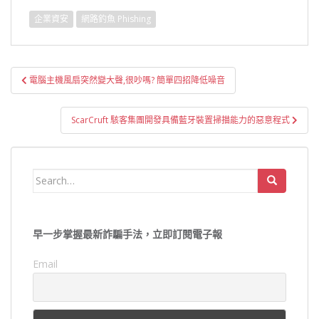
企業資安
網路釣魚 Phishing
文
電腦主機風扇突然變大聲,很吵嗎? 簡單四招降低噪音
章
導
ScarCruft 駭客集團開發具備藍牙裝置掃描能力的惡意程式
覽
Search
for:
早一步掌握最新詐騙手法，立即訂閱電子報
Email