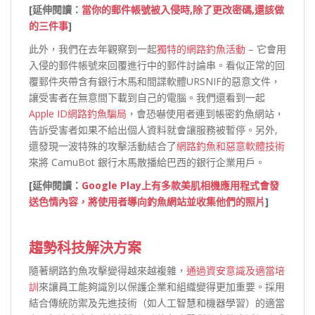
[
延伸閱讀：
當你的郵件帳號被入侵時,除了更改密碼,還該做
的三件事
]
此外，我們在去年觀察到一起
獨特的網路釣魚活動
– 它會用
入侵的郵件帳號來回覆進行中的郵件討論串。看似正常的回
覆郵件夾帶含有銀行木馬和間諜軟體URSNIF的惡意文件，
讓受害者在無意間下載到自己的電腦。我們還看到一起
Apple ID網路釣魚騙局
，會恐嚇使用者連到帳密釣魚網站，
告訴受害者如果不給出個人資料就會讓服務被暫停。另外,
還發現一波特殊的攻擊活動結合了
網路釣魚和惡意軟體技術
來將 CamuBot 銀行木馬散播給巴西的銀行企業用戶。
[延伸閱讀：
Google Play上有多款美肌相機應用程式會發
送色情內容，將使用者導向釣魚網站並收集他們的照片
]
趨勢科技解決方案
隨著網路釣魚攻擊變得越來越複雜，
通過資安意識及適當培
訓
來讓員工能夠識別以保護企業和組織變得更加重要。採用
結合傳統防禦及先進技術（如人工智慧和機器學習）的適當