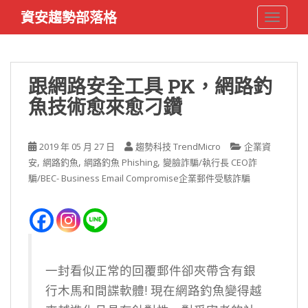
S
資安趨勢部落格
TOGGLE
k
i
p
t
跟網路安全工具 PK，網路釣
o
魚技術愈來愈刁鑽
m
a
i
2019 年 05 月 27 日
趨勢科技 TrendMicro
企業資
n
,
,
,
安
網路釣魚
網路釣魚 Phishing
變臉詐騙/執行長 CEO詐
c
騙/BEC- Business Email Compromise企業郵件受駭詐騙
o
n
t
e
n
t
一封看似正常的回覆郵件卻夾帶含有銀
行木馬和間諜軟體! 現在網路釣魚變得越