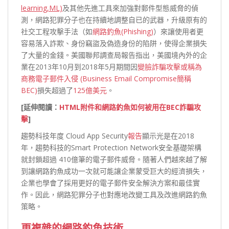
learning,ML)
及其他先進工具來加強對郵件型態威脅的偵
測，網路犯罪分子也在持續地調整自已的武器，升級原有的
社交工程攻擊手法（如
網路釣魚(Phishing)
）來讓使用者更
容易落入詐欺、身份竊盜及偽造身份的陷阱，使得企業損失
了大量的金錢。美國聯邦調查局報告指出，美國境內外的企
業在2013年10月到2018年5月期間因
變臉詐騙攻擊或稱為
商務電子郵件入侵 (Business Email Compromise簡稱
BEC)
損失超過了
125億美元
。
[
延伸閱讀：
HTML附件和網路釣魚如何被用在BEC詐騙攻
擊
]
趨勢科技年度 Cloud App Security
報告
顯示光是在2018
年，趨勢科技的Smart Protection Network安全基礎架構
就封鎖超過 410億筆的電子郵件威脅。隨著人們越來越了解
到讓網路釣魚成功一次就可能讓企業蒙受巨大的經濟損失，
企業也學會了採用更好的電子郵件安全解決方案和最佳實
作。因此，網路犯罪分子也對應地改變工具及改進網路釣魚
策略。
更複雜的網路釣魚技術