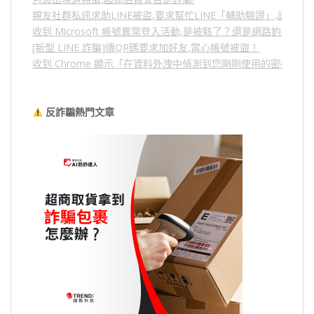
親友社群私訊求助LINE被盜,要求幫忙LINE「輔助驗證」,詐騙
收到 Microsoft 帳號異常登入活動,是被駭了？還是網路釣魚？
[新型 LINE 詐騙]傳QR碼要求加好友,當心帳號被盜！
收到 Chrome 顯示「在資料外洩中偵測到您剛剛使用的密碼」
反詐騙熱門文章