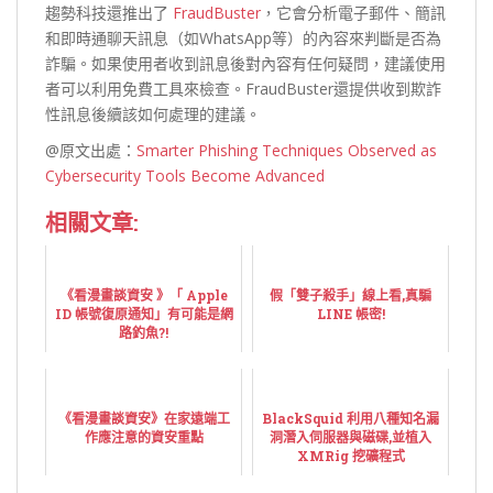
趨勢科技還推出了
FraudBuster
，它會分析電子郵件、簡訊
和即時通聊天訊息（如WhatsApp等）的內容來判斷是否為
詐騙。如果使用者收到訊息後對內容有任何疑問，建議使用
者可以利用免費工具來檢查。FraudBuster還提供收到欺詐
性訊息後續該如何處理的建議。
@原文出處：
Smarter Phishing Techniques Observed as
Cybersecurity Tools Become Advanced
相關文章:
《看漫畫談資安 》「 Apple
假「雙子殺手」線上看,真騙
ID 帳號復原通知」有可能是網
LINE 帳密!
路釣魚?!
《看漫畫談資安》在家遠端工
BlackSquid 利用八種知名漏
作應注意的資安重點
洞潛入伺服器與磁碟,並植入
XMRig 挖礦程式