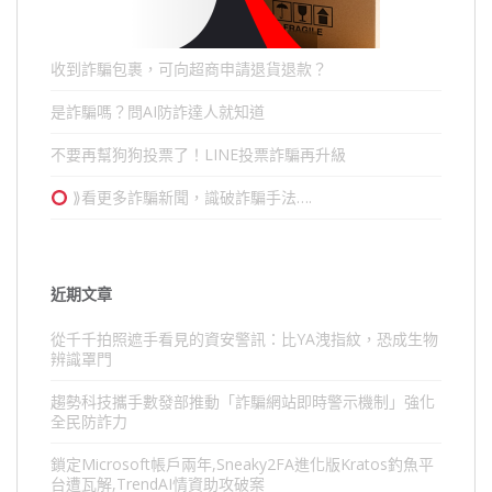
收到詐騙包裹，可向超商申請退貨退款？
是詐騙嗎？問AI防詐達人就知道
不要再幫狗狗投票了！LINE投票詐騙再升級
⟫看更多詐騙新聞，識破詐騙手法….
近期文章
從千千拍照遮手看見的資安警訊：比YA洩指紋，恐成生物
辨識罩門
趨勢科技攜手數發部推動「詐騙網站即時警示機制」強化
全民防詐力
鎖定Microsoft帳戶兩年,Sneaky2FA進化版Kratos釣魚平
台遭瓦解,TrendAI情資助攻破案