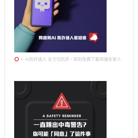
➣ AI防詐達人 全方位防詐，即刻免費下載保護全家人