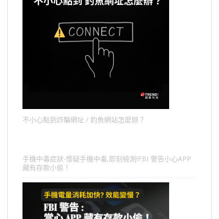
不小心點到詐騙網址 / 釣魚網站怎麼辦？
手機中毒症狀-懷疑手機中毒,即刻檢測!FBI 警告小心APP
藏有存款小偷！