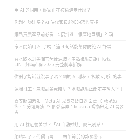
用 AI 的同時，你家正在被偷渡走什麼？
你還在曬娃嗎？AI 時代家長必知的恐怖真相
網路買農產品前必看！5招辨識「假產地直銷」詐騙
家人開始用 AI 了嗎？這 4 句話能幫你防範 AI 詐騙
買水餃收到黑貓宅急便連結，差點被騙走銀行帳號——
LINE 網購詐騙 2026 完整劇本拆解
你刪了對話就沒事了嗎？關於 AI 隱私，多數人搞錯的事
遠端打工、兼職副業藏陷阱？求職詐騙正鎖定年輕人下手
資安新聞週報| Meta AI 成資安破口逾 2 萬 IG 帳號遭
盜、2 分鐘癱瘓 73 個儲存庫：Miasma 蠕蟲鎖定 AI 開發
者
用 AI 就能躺著賺？「AI 自動賺錢」簡訊別點！
網購粽子，代價百萬——端午節前的詐騙警示