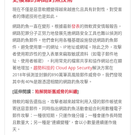
現在不僅是惡意軟體變得越來越進化且具有針對性，對受害
者的傳遞技術也是如此。
網路釣魚一直在變形。根據最新
發表
的微軟資安情報報告，
網路犯罪分子正努力地發展先進網路安全工具也難以偵測的
網路釣魚郵件。他們會利用各種基礎設施發送網路釣魚郵
件，避免使用單一的網址、IP地址或網域。除此之外，攻擊
者使用欺詐性的登入表單來竊取敏感資料（如電子郵件地
址、使用者帳密），利用常見的檔案共享和協作網站也在顯
著地增加。
趨勢科技的 Cloud App Security
解決方案在
2018年偵測並封鎖的890萬筆高風險郵件威脅中，我們發現
其中有40%是跟憑證相關的網路釣魚攻擊。
[延伸閱讀：
陷解開新舊威脅的糾纏
]
微軟的報告還指出，攻擊者越來越常利用入侵的郵件帳號來
寄送惡意郵件。同時指出網路釣魚活動會組合利用數種電子
郵件攻擊：一種很短期，只運作幾分鐘；一種會運作長時間
且數量大；另一種是“連續變種”，會以小數量連續運作幾
天。