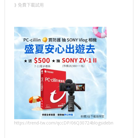
⟫ 免費下載試用
https://trend-tw.com/qccDP/06Q30724blogsidebn