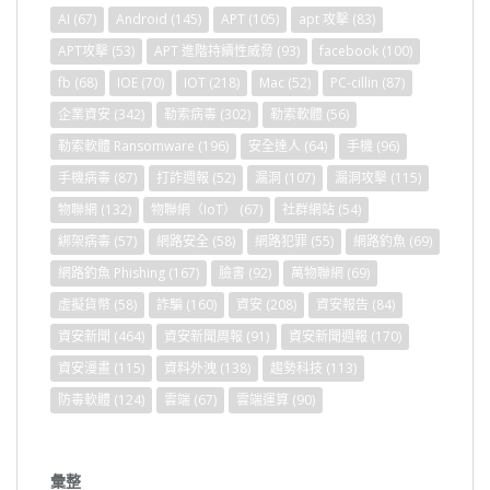
AI
(67)
Android
(145)
APT
(105)
apt 攻擊
(83)
APT攻擊
(53)
APT 進階持續性威脅
(93)
facebook
(100)
fb
(68)
IOE
(70)
IOT
(218)
Mac
(52)
PC-cillin
(87)
企業資安
(342)
勒索病毒
(302)
勒索軟體
(56)
勒索軟體 Ransomware
(196)
安全達人
(64)
手機
(96)
手機病毒
(87)
打詐週報
(52)
漏洞
(107)
漏洞攻擊
(115)
物聯網
(132)
物聯網（IoT）
(67)
社群網站
(54)
綁架病毒
(57)
網路安全
(58)
網路犯罪
(55)
網路釣魚
(69)
網路釣魚 Phishing
(167)
臉書
(92)
萬物聯網
(69)
虛擬貨幣
(58)
詐騙
(160)
資安
(208)
資安報告
(84)
資安新聞
(464)
資安新聞周報
(91)
資安新聞週報
(170)
資安漫畫
(115)
資料外洩
(138)
趨勢科技
(113)
防毒軟體
(124)
雲端
(67)
雲端運算
(90)
彙整