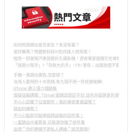
如何知道網址是否安全？有沒有毒？
是詐騙嗎？問趨勢科技AI防詐達人就知道！
她用一招發現汽車旅館針孔攝影機！資安專家提醒它也會駭人成
「旅遊小幫手」
?
「存款大扒手」
! FBI
警告：出國旅遊不要做的
手機一直跳出廣告,怎麼辦？
台灣人愛用的十大密碼,有九個不用一秒就被破解!
iPhone 遭入侵六個跡象
懷疑信箱遭駭,「Gmail 密碼改到記不住,信件內容還是外洩？」
不小心回覆了垃圾郵件，我的帳號會被盜嗎？
該如何補救？
不小心點到可疑連結時該做的四件事！
一直跳出中毒警告,可能是你做了這件事
出現＂你的連線不是私人連線＂該怎麼辦?