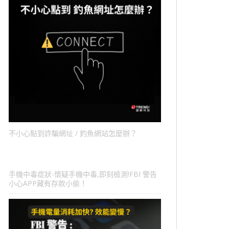
不小心點到詐騙網址 / 釣魚網站怎麼辦？
手機中毒症狀-懷疑手機中毒,即刻檢測!FBI 警告
小心APP藏有存款小偷！