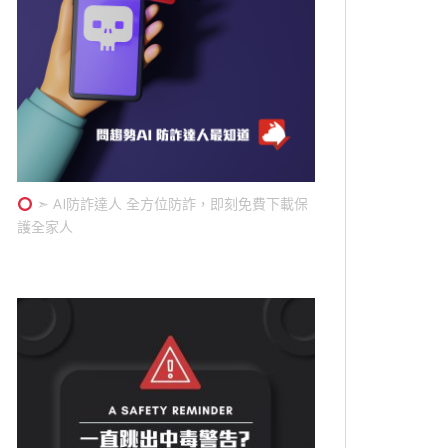
➣ AI防詐達人 全方位防詐，即刻免費下載保
護全家人