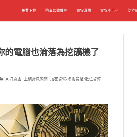
免費下載
防毒軟體推薦
資安漫畫
資安小百科
防詐
，你的電腦也淪落為挖礦機了
,
,
3C好麻吉
上網常見問題
加密貨幣/虛擬貨幣/數位貨幣