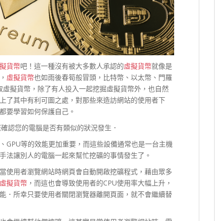
擬貨幣
吧！這一種沒有被大多數人承認的
虛擬貨幣
就像是
，
虛擬貨幣
也如雨後春筍般冒頭，比特幣、以太幣、門羅
獲取虛擬貨幣，除了有人投入一起挖掘虛擬貨幣外，也自然
上了其中有利可圖之處，對那些來造訪網站的使用者下
都要學習如何保護自己。
您確認您的電腦是否有類似的狀況發生．
U、GPU等的效能更加重要，而這些設備通常也是一台主機
手法讓別人的電腦一起來幫忙挖礦的事情發生了。
當使用者瀏覽網站時網頁會自動開啟挖礦程式，藉由眾多
虛擬貨幣
，而這也會導致使用者的CPU使用率大幅上升，
能．所幸只要使用者關閉瀏覽器離開頁面，就不會繼續替