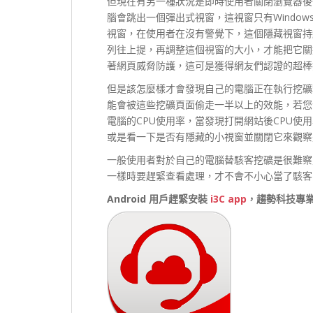
但現在有另一種狀況是即時使用者關閉瀏覽器後
腦會跳出一個彈出式視窗，這視窗只有Windo
視窗，在使用者在沒有警覺下，這個隱藏視窗持
列往上提，再調整這個視窗的大小，才能把它關
著網頁威脅防護，這可是獲得網友們認證的超棒
但是該怎麼樣才會發現自己的電腦正在執行挖礦程
能會被這些挖礦頁面偷走一半以上的效能，若您
電腦的CPU使用率，當發現打開網站後CPU
或是看一下是否有隱藏的小視窗並關閉它來觀察
一般使用者對於自己的電腦替駭客挖礦是很難察
一樣時要趕緊查看處理，才不會不小心當了駭客的
Android 用戶趕緊安裝
i3C app
，趨勢科技專