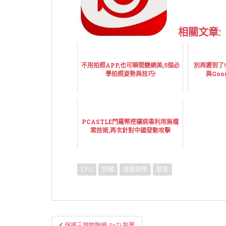
相關文章:
不用拍照APP,也可瞬間變網美,5個必
別再遲到了!
學拍照姿勢與技巧!
與Goo
PCASTLE門羅幣挖礦病毒利用無檔
案技術,再次針對中國發動攻擊
CPU
挖礦
虛擬貨幣
駭客
文
保護三類物聯網 (IoT) 裝置