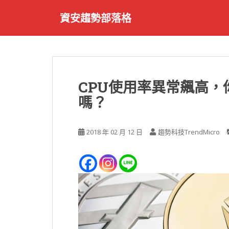
S
資安趨勢部落格
k
i
p
t
o
m
CPU使用率異常飆高
a
嗎？
i
n
c
2018 年 02 月 12 日
趨勢科技TrendMicro
o
n
t
e
n
t