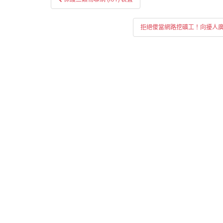
章
導
拒絕傻當網路挖礦工！向擾人廣告說拜
覽