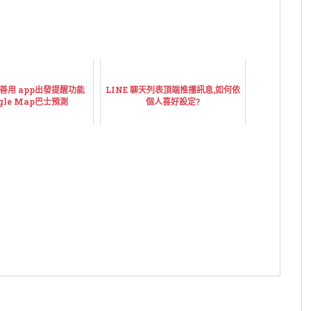
善用 app出發提醒功能
LINE 聊天列表頂端推播訊息,如何依
gle Map巴士預測
個人喜好設定?