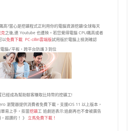
然飆高?當心是挖礦程式正利用你的電腦資源挖礦!全球每天
巴克
之後,連 Youtube 也遭殃。若您覺得電腦 CPU飆高或者
可以
免費下載 PC-cillin雲端版
試用版於電腦上檢測確認
✓電腦✓平板，跨平台防護３到位
置已經成為幫助駭客賺取比特幣的挖礦工!
ro Zero 瀏覽器提供消費者免費下載，支援iOS 11 以上版本，
簡單易上手，拒當
挖礦
工
追劇迷表示
:追劇再也不會被廣告
，超讚的！ 》
立馬免費下載！