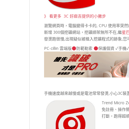
》 看更多 3C 好麻吉提供的小撇步
瀏覽網頁時，電腦變得卡卡的, CPU 使用率突
新增 300個挖礦網站，挖礦綁架無所不在,繼
星
發燙跑很慢,出現疑似被植入挖礦程式的跡象,您
PC-cillin 雲端版
防範勒索
保護個資 ✓手機
手機速度越來越慢或是電池常常發燙,小心3C裝
Trend Mic
免註冊、操作
打斷，跑得超順