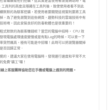
也會繼續幫他們挖礦，這其實是當使用者瀏覽網站時，電
ws 工具列的高度且隱藏在工具列後，致使使用者看不到此
續默默的為駭客挖礦，若使用者要關閉這視窗則要將工具
掉，為了避免瀏覽到這些網頁，趨勢科技的雲端技術中有
技術唷，因此安裝良好的防毒軟體也是很重要的！
式默默的為駭客賺錢呢？當您的電腦中招時， CPU 效
發現電腦處理速度變慢或是有點Lag的時候，可以查一下
使用率突然飆高，極有可能是中招囉！此時可以把瀏覽器關掉
是否回歸正常．
覺的，建議大家在使用電腦時，發現運行速度和平常不大
免費“礦工”囉！
業線上客服團隊協助您在手機或電腦上遇到的問題。