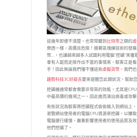
這幾年即便不清楚，也常常聽到
比特幣
之類的
虛
樂透一樣，高價且危險！隨著區塊練技術的發展
幣…，也讓越來越多人試圖利用電腦“挖礦”來
會有人鋌而走險作出不當的事情來，駭客正是看
手！因此無論我們懂不懂這些
虛擬貨幣
，我們也
趨勢科技3C好麻吉
要來提醒您此類狀況，幫助
挖礦機通常都會需要非常高的效能，尤其是CP
中最高價的幾項之一，因此進而演出病毒或攻擊
有些狀況為駭客將挖礦程式偷偷植入到網站上，
瀏覽網站使用者的電腦CPU資源來挖礦，以賺取
電腦運行緩慢，嚴重影響使用者的使用品質及效
他們挖礦了。