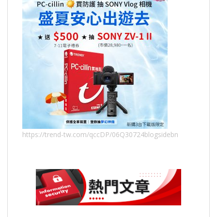
https://trend-tw.com/qccDP/06Q30724blogsidebn