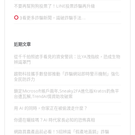
不要再幫狗狗投票了！LINE投票詐騙再升級
⟫看更多詐騙新聞，識破詐騙手法….
近期文章
從千千拍照遮手看見的資安警訊：比YA洩指紋，恐成生物
辨識罩門
趨勢科技攜手數發部推動「詐騙網站即時警示機制」強化
全民防詐力
鎖定Microsoft帳戶兩年,Sneaky2FA進化版Kratos釣魚平
台遭瓦解,TrendAI情資助攻破案
用 AI 的同時，你家正在被偷渡走什麼？
你還在曬娃嗎？AI 時代家長必知的恐怖真相
網路買農產品前必看！5招辨識「假產地直銷」詐騙