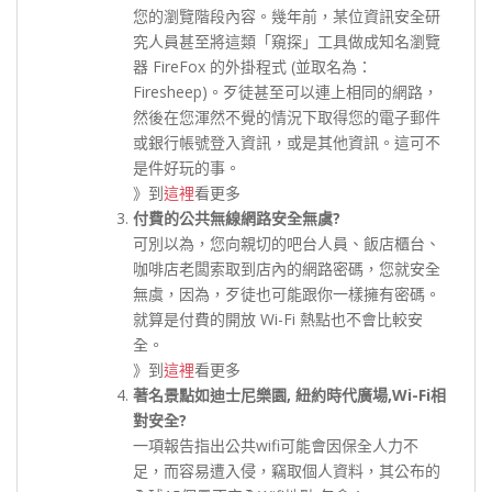
您的瀏覽階段內容。幾年前，某位資訊安全研
究人員甚至將這類「窺探」工具做成知名瀏覽
器 FireFox 的外掛程式 (並取名為：
Firesheep)。歹徒甚至可以連上相同的網路，
然後在您渾然不覺的情況下取得您的電子郵件
或銀行帳號登入資訊，或是其他資訊。這可不
是件好玩的事。
》到
這裡
看更多
付費的公共無線網路安全無虞?
可別以為，您向親切的吧台人員、飯店櫃台、
咖啡店老闆索取到店內的網路密碼，您就安全
無虞，因為，歹徒也可能跟你一樣擁有密碼。
就算是付費的開放 Wi-Fi 熱點也不會比較安
全。
》到
這裡
看更多
著名景點如迪士尼樂園, 紐約時代廣場,Wi-Fi相
對安全?
一項報告指出公共wifi可能會因保全人力不
足，而容易遭入侵，竊取個人資料，其公布的