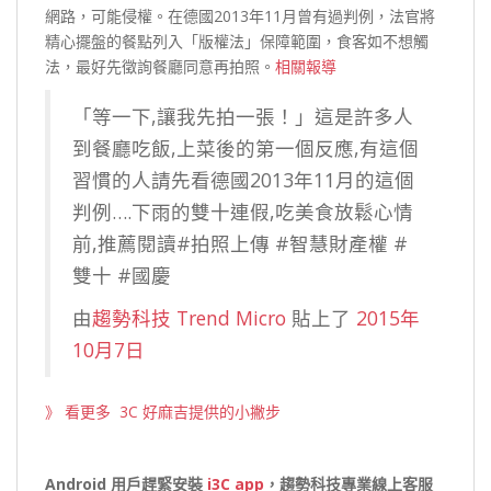
網路，可能侵權。在德國2013年11月曾有過判例，法官將
精心擺盤的餐點列入「版權法」保障範圍，食客如不想觸
法，最好先徵詢餐廳同意再拍照。
相關報導
「等一下,讓我先拍一張！」這是許多人
到餐廳吃飯,上菜後的第一個反應,有這個
習慣的人請先看德國2013年11月的這個
判例….下雨的雙十連假,吃美食放鬆心情
前,推薦閱讀#拍照上傳 #智慧財產權 #
雙十 #國慶
由
趨勢科技 Trend Micro
貼上了
2015年
10月7日
》 看更多 3C 好麻吉提供的小撇步
Android
用戶
趕緊安裝
i3C app
，
趨勢科技專業線上客服