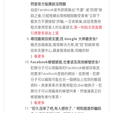
然是官方版應該沒問題
自從Facebook宣布即將推出”不讚” 或“同情”按
鈕之後,已經陸續出現相關鼓勵受害者“立即下
載官方不讚按鈕”詐騙,一旦安裝後,該惡意應用
程式會用受害人的名義發文,
第一則貼文就是要
引誘更多朋友上當
尋找廠商技術支援,找 Google 大神最安全?
雅虎信箱被盜,搜尋解決方案,竟”找”到麻煩:假
技術支援中心,藏身搜尋結果,伺機詐財
》看更多
Facebook帳號被盜,也會波及其他帳號安全?
犯罪分子可以用竊來的Facebook帳號存取其
他要求Facebook登錄的網站。從那裡，犯罪
分子可以竊取可能在另一個網站上找到的敏感
資料。再拿乘車共享應用程式Uber做例子，犯
罪分子可以用竊來的帳號叫車，然後讓真正的
帳號擁有者付車資。
》
看更多
“好久沒來了吧,有人想你了..” 明知道是詐騙訊