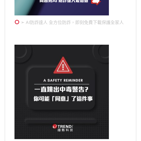
➣ AI防詐達人 全方位防詐，即刻免費下載保護全家人