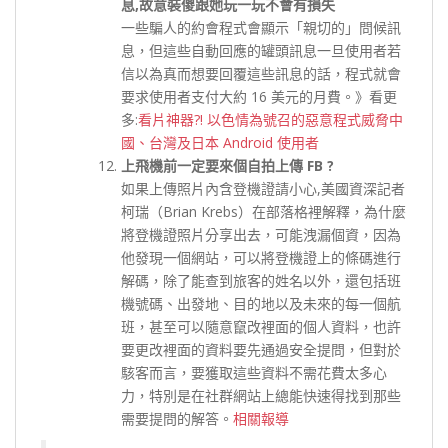
息,故意裝傻跟她玩一玩不會有損失
一些騙人的約會程式會顯示「親切的」問候訊
息，但這些自動回應的罐頭訊息一旦使用者若
信以為真而想要回覆這些訊息的話，程式就會
要求使用者支付大約 16 美元的月費。》看更
多:
看片神器?! 以色情為號召的惡意程式威脅中
國、台灣及日本 Android 使用者
上飛機前一定要來個自拍上傳 FB ?
如果上傳照片內含登機證請小心,美國資深記者
柯瑞（Brian Krebs）在部落格裡解釋，為什麼
將登機證照片分享出去，可能洩漏個資，因為
他發現一個網站，可以將登機證上的條碼進行
解碼，除了能查到旅客的姓名以外，還包括班
機號碼、出發地、目的地以及未來的每一個航
班，甚至可以隨意竄改裡面的個人資料，也許
要更改裡面的資料要先通過安全提問，但對於
駭客而言，要獲取這些資料不需花費太多心
力，特別是在社群網站上總能快速得找到那些
需要提問的解答。
相關報導