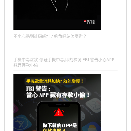
不小心點到詐騙網址 / 釣魚網站怎麼辦？
手機中毒症狀-懷疑手機中毒,即刻檢測!FBI 警告小心APP
藏有存款小偷！