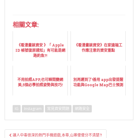
相關文章:
《看漫畫談資安 》「 Apple
《看漫畫談資安》在家遠端工
ID 帳號復原通知」有可能是網
作應注意的資安重點
路釣魚?!
不用拍照APP,也可瞬間變網
別再遲到了!善用 app出發提醒
美,5個必學拍照姿勢與技巧!
功能與Google Map巴士預測
IG
Instagram
常見資安問題
網路安全
文
讓人中毒很深的熱門手機遊戲,本尊,山寨傻傻分不清楚?!