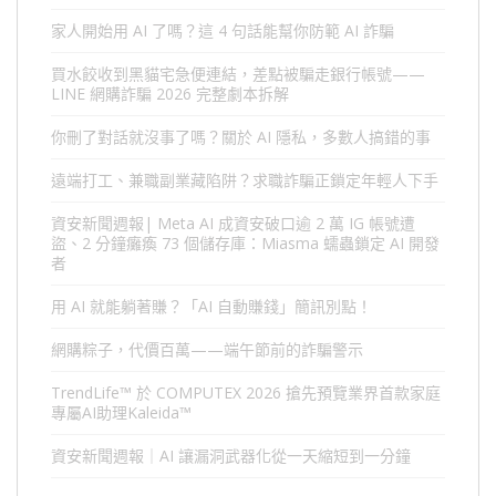
家人開始用 AI 了嗎？這 4 句話能幫你防範 AI 詐騙
買水餃收到黑貓宅急便連結，差點被騙走銀行帳號——
LINE 網購詐騙 2026 完整劇本拆解
你刪了對話就沒事了嗎？關於 AI 隱私，多數人搞錯的事
遠端打工、兼職副業藏陷阱？求職詐騙正鎖定年輕人下手
資安新聞週報| Meta AI 成資安破口逾 2 萬 IG 帳號遭
盜、2 分鐘癱瘓 73 個儲存庫：Miasma 蠕蟲鎖定 AI 開發
者
用 AI 就能躺著賺？「AI 自動賺錢」簡訊別點！
網購粽子，代價百萬——端午節前的詐騙警示
TrendLife™ 於 COMPUTEX 2026 搶先預覽業界首款家庭
專屬AI助理Kaleida™
資安新聞週報｜AI 讓漏洞武器化從一天縮短到一分鐘