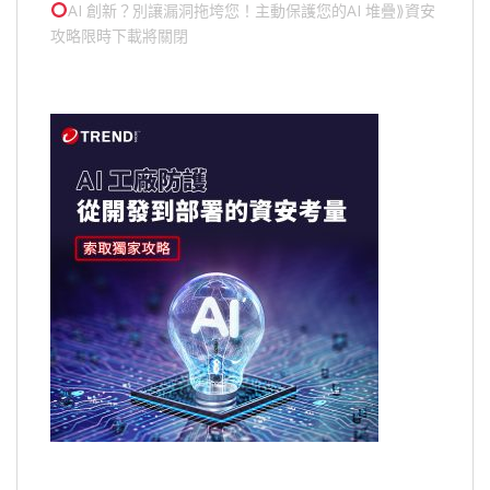
AI 創新？別讓漏洞拖垮您！主動保護您的
AI 堆疊
⟫資安
攻略限時下載將關閉