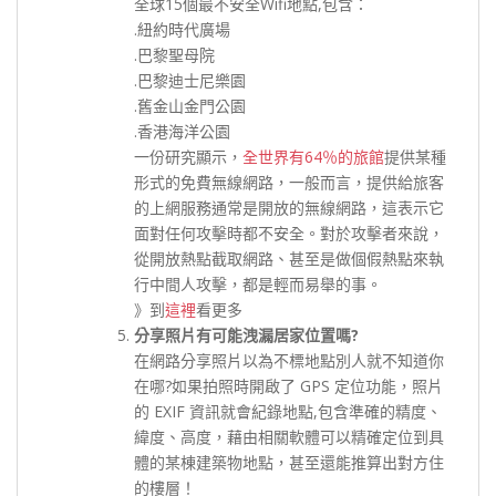
全球15個最不安全Wifi地點,包含：
.紐約時代廣場
.巴黎聖母院
.巴黎迪士尼樂園
.舊金山金門公園
.香港海洋公園
一份研究顯示，
全世界有64％的旅館
提供某種
形式的免費無線網路，一般而言，提供給旅客
的上網服務通常是開放的無線網路，這表示它
面對任何攻擊時都不安全。對於攻擊者來說，
從開放熱點截取網路、甚至是做個假熱點來執
行中間人攻擊，都是輕而易舉的事。
》到
這裡
看更多
分享照片有可能洩漏居家位置嗎?
在網路分享照片以為不標地點別人就不知道你
在哪?如果拍照時開啟了 GPS 定位功能，照片
的 EXIF 資訊就會紀錄地點,包含準確的精度、
緯度、高度，藉由相關軟體可以精確定位到具
體的某棟建築物地點，甚至還能推算出對方住
的樓層！