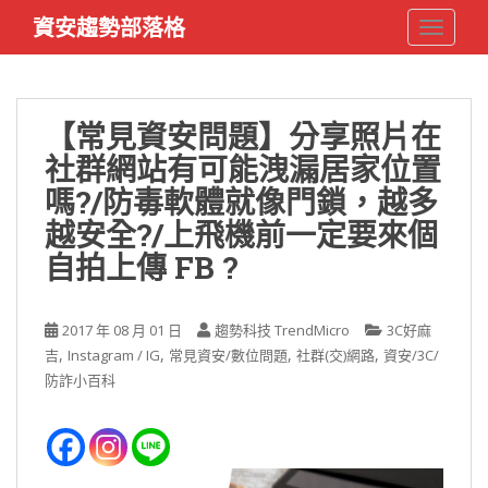
S
資安趨勢部落格
TOGGLE
k
i
p
t
【常見資安問題】分享照片在
o
社群網站有可能洩漏居家位置
m
a
嗎?/防毒軟體就像門鎖，越多
i
越安全?/上飛機前一定要來個
n
自拍上傳 FB ?
c
o
n
2017 年 08 月 01 日
趨勢科技 TrendMicro
3C好麻
t
,
,
,
,
吉
Instagram / IG
常見資安/數位問題
社群(交)網路
資安/3C/
e
防詐小百科
n
t