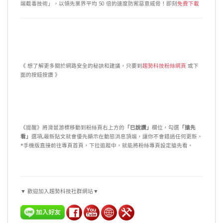
端截毒技術」，以領先業界平均 50 倍的速度防禦惡意威脅！即刻
免費下載
《 想了解更多關於網路安全的秘訣和建議，只要到
趨勢科技粉絲網頁
或下
面的按鈕按讚 》
《提醒》將滑鼠游標移動到粉絲頁右上方的
「已說讚」
欄位，勾選
「搶先
看」
選項
,
最新貼文就會優先顯示在動態消息頂端，讓你不會錯過任何更新。
*手機版直接前往專頁首頁，下拉追蹤中，就能將粉絲專頁設定搶先看。
▼ 歡迎加入趨勢科技社群網站▼