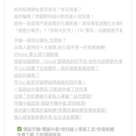
如何知道網址是否安全？有沒有毒？
是詐騙嗎？問趨勢科技AI防詐達人就知道！
她用一招發現汽車旅館針孔攝影機！資安專家提醒它也會駭人成
「旅遊小幫手」
?
「存款大扒手」
! FBI
警告：出國旅遊不要做的
手機一直跳出廣告,怎麼辦？
台灣人愛用的十大密碼,有九個不用一秒就被破解!
iPhone 遭入侵六個跡象
懷疑信箱遭駭,「Gmail 密碼改到記不住,信件內容還是外洩？」
不小心回覆了垃圾郵件，我的帳號會被盜嗎？
該如何補救？
不小心點到可疑連結時該做的四件事！
一直跳出中毒警告,可能是你做了這件事
出現＂你的連線不是私人連線＂該怎麼辦?
手機中毒症狀-懷疑手機中毒,即刻檢測!
為何要付費買防毒軟體?免費防毒軟體有哪些風險?
擔心被安裝偷窺木馬,私生活全都露?
懷疑手機/電腦中毒?想找線上掃毒工具?防毒軟體
免費下載,立即掃描檢測