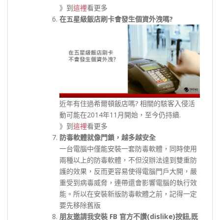
》到
這裡
看更多
在五星級飯店刷卡會發生個資外洩嗎?
近年有住過希爾頓飯店嗎? 相關的駭客入侵活
動可能在2014年11月開始，至今仍持續.
》到
這裡
看更多
防毒軟體就像門鎖，越多越安全
一台電腦中僅能安裝一套防毒軟體，同時使用
兩種以上的防毒軟體，不但沒辦法達到雙重防
護的效果，反而更容易使得電腦門戶大開，嚴
重受到病毒威脅，連帶還會影響電腦的執行效
能。所以在安裝新版防毒軟體之前，記得一定
要先移除舊版
朋友邀請我安裝 FB 官方不讚(dislike)按鈕,既