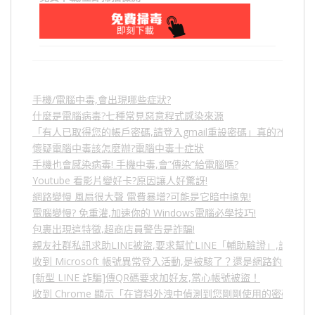
手機/電腦中毒,會出現哪些症狀?
什麼是電腦病毒?七種常見惡意程式感染來源
「有人已取得您的帳戶密碼,請登入gmail重設密碼」真的?假的?
懷疑電腦中毒該怎麼辦?電腦中毒十症狀
手機也會感染病毒! 手機中毒,會”傳染”給電腦嗎?
Youtube 看影片變好卡?原因讓人好驚訝!
網路變慢 風扇很大聲 電費暴增?可能是它暗中搞鬼!
電腦變慢? 免重灌,加速你的 Windows電腦必學技巧!
包裹出現這特徵,超商店員警告是詐騙!
親友社群私訊求助LINE被盜,要求幫忙LINE「輔助驗證」,詐騙
收到 Microsoft 帳號異常登入活動,是被駭了？還是網路釣魚？
[新型 LINE 詐騙]傳QR碼要求加好友,當心帳號被盜！
收到 Chrome 顯示「在資料外洩中偵測到您剛剛使用的密碼」