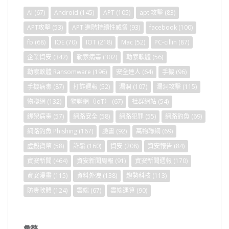
AI
(67)
Android
(145)
APT
(105)
apt 攻擊
(83)
APT攻擊
(53)
APT 進階持續性威脅
(93)
facebook
(100)
fb
(68)
IOE
(70)
IOT
(218)
Mac
(52)
PC-cillin
(87)
企業資安
(342)
勒索病毒
(302)
勒索軟體
(56)
勒索軟體 Ransomware
(196)
安全達人
(64)
手機
(96)
手機病毒
(87)
打詐週報
(52)
漏洞
(107)
漏洞攻擊
(115)
物聯網
(132)
物聯網（IoT）
(67)
社群網站
(54)
綁架病毒
(57)
網路安全
(58)
網路犯罪
(55)
網路釣魚
(69)
網路釣魚 Phishing
(167)
臉書
(92)
萬物聯網
(69)
虛擬貨幣
(58)
詐騙
(160)
資安
(208)
資安報告
(84)
資安新聞
(464)
資安新聞周報
(91)
資安新聞週報
(170)
資安漫畫
(115)
資料外洩
(138)
趨勢科技
(113)
防毒軟體
(124)
雲端
(67)
雲端運算
(90)
彙整