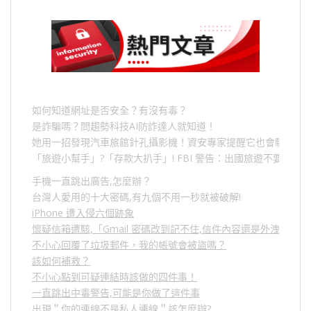
如何知道網址是否安全？有沒有毒？
是詐騙嗎？問趨勢科技AI防詐達人就知道！
她用一招發現汽車旅館針孔攝影機！資安專家提醒它也會駭人成
「旅遊小幫手」
?
「存款大扒手」
! FBI
警告：出國旅遊不要做的
手機一直跳出廣告,怎麼辦？
台灣人愛用的十大密碼,有九個不用一秒就被破解!
iPhone 遭入侵六個跡象
懷疑信箱遭駭,「Gmail 密碼改到記不住,信件內容還是外洩？」
不小心回覆了垃圾郵件，我的帳號會被盜嗎？
該如何補救？
不小心點到可疑連結時該做的四件事！
一直跳出中毒警告,可能是你做了這件事
出現＂你的連線不是私人連線＂該怎麼辦?