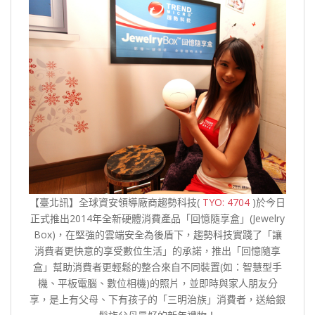
【臺北訊】全球資安領導廠商趨勢科技(
TYO: 4704
)於今日
正式推出2014年全新硬體消費產品「回憶隨享盒」(Jewelry
Box)，在堅強的雲端安全為後盾下，趨勢科技實踐了「讓
消費者更快意的享受數位生活」的承諾，推出「回憶隨享
盒」幫助消費者更輕鬆的整合來自不同裝置(如：智慧型手
機、平板電腦、數位相機)的照片，並即時與家人朋友分
享，是上有父母、下有孩子的「三明治族」消費者，送給銀