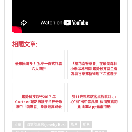
相關文章:
優惠陷阱多！ 拆穿一頁式詐騙
「櫻花南管茶會」在最美森林
六大陷阱
小學席地展開 趨勢教育基金會
為鹿谷茶鄉藝術埋下希望種子
趨勢科技取得2017 年
雙11光棍節駭客虎視眈眈 小
Gartner 端點防護平台神奇象
心”滑”出中毒風險 假淘寶真釣
限中「領導者」象限最高與最
魚 山寨App蠢蠢欲動
卓越的位置
分享
回憶隨享盒(Jewelry Box)
影片
照片