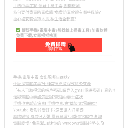
手機中毒症狀-懷疑手機中毒,即刻檢測!
為何要付費買防毒軟體?免費防毒軟體有哪些風險?
擔心被安裝偷窺木馬,私生活全都露?
懷疑手機/電腦中毒?想找線上掃毒工具?防毒軟體
免費下載,立即掃描檢測
手機/電腦中毒,會出現哪些症狀?
什麼是電腦病毒?七種常見惡意程式感染來源
「有人已取得您的帳戶密碼,請登入gmail重設密碼」真的?假的?
懷疑電腦中毒該怎麼辦?電腦中毒十症狀
手機也會感染病毒! 手機中毒,會”傳染”給電腦嗎?
Youtube 看影片變好卡?原因讓人好驚訝!
網路變慢 風扇很大聲 電費暴增?可能是它暗中搞鬼!
電腦變慢? 免重灌,加速你的 Windows電腦必學技巧!