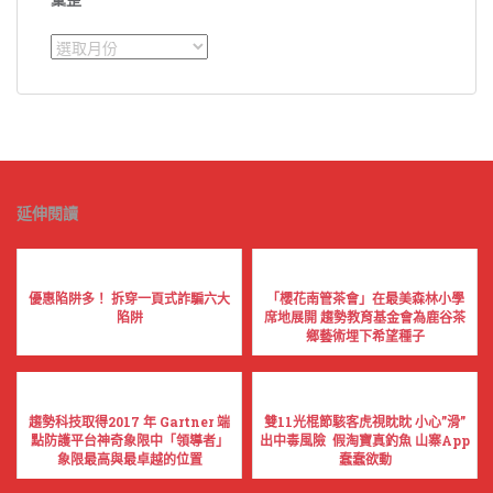
彙
整
延伸閱讀
優惠陷阱多！ 拆穿一頁式詐騙六大
「櫻花南管茶會」在最美森林小學
陷阱
席地展開 趨勢教育基金會為鹿谷茶
鄉藝術埋下希望種子
趨勢科技取得2017 年 Gartner 端
雙11光棍節駭客虎視眈眈 小心”滑”
點防護平台神奇象限中「領導者」
出中毒風險 假淘寶真釣魚 山寨App
象限最高與最卓越的位置
蠢蠢欲動