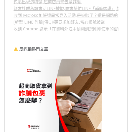
包裹出現這特徵,超商店員警告是詐騙!
親友社群私訊求助LINE被盜,要求幫忙LINE「輔助驗證」,詐騙
收到 Microsoft 帳號異常登入活動,是被駭了？還是網路釣魚？
[新型 LINE 詐騙]傳QR碼要求加好友,當心帳號被盜！
收到 Chrome 顯示「在資料外洩中偵測到您剛剛使用的密碼」
反詐騙熱門文章