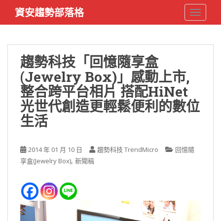
S
資安趨勢部落格
TOGGLE
k
i
p
t
趨勢科技「回憶隨享盒
o
(Jewelry Box)」感動上市,
m
a
整合跨平台相片 搭配HiNet
i
光世代創造更輕鬆便利的數位
n
生活
c
o
n
2014 年 01 月 10 日
趨勢科技 TrendMicro
回憶隨
t
,
享盒(Jewelry Box)
新聞稿
e
n
t