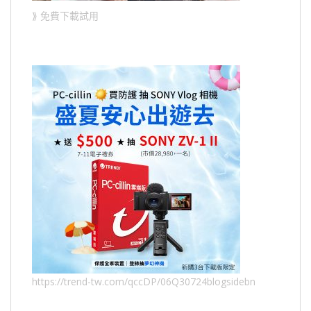
⟫ 免費下載試用
https://trend-tw.com/qccDP/06Q30724blogsidebn