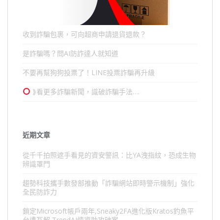
收到詐騙包裹，可向超商申請退貨退款？
是詐騙嗎？問AI防詐達人就知道
不要再幫狗狗投票了！LINE投票詐騙再升級
⟫看更多詐騙新聞，識破詐騙手法….
近期文章
從千千拍照遮手看見的資安警訊：比YA洩指紋，恐成生物
辨識罩門
趨勢科技攜手數發部推動「詐騙網站即時警示機制」強化
全民防詐力
鎖定Microsoft帳戶兩年,Sneaky2FA進化版Kratos釣魚平
台遭瓦解,TrendAI情資助攻破案