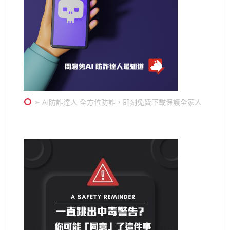
➣ AI防詐達人 全方位防詐，即刻免費下載保護全家人