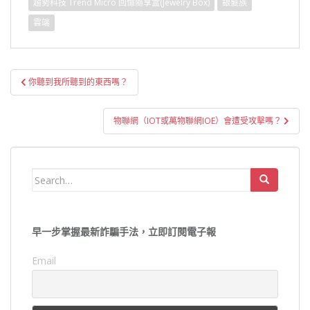
趨勢科技 Trend Micro 回憶隨享盒(Jewelry Box)
銀髮族
雲端
文
你聽到我所聽到的東西嗎？
章
導
物聯網（IOT或萬物聯網IOE）會遭受攻擊嗎？
覽
Search
for:
早一步掌握最新詐騙手法，立即訂閱電子報
Email