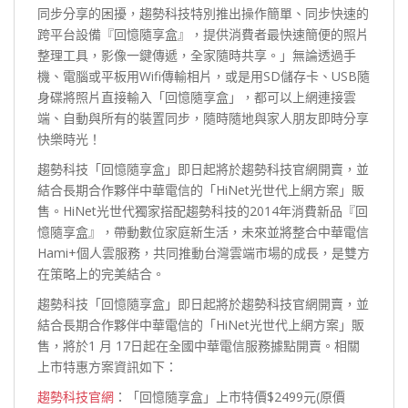
同步分享的困擾，趨勢科技特別推出操作簡單、同步快速的
跨平台設備『回憶隨享盒』，提供消費者最快速簡便的照片
整理工具，影像一鍵傳遞，全家隨時共享。」無論透過手
機、電腦或平板用Wifi傳輸相片，或是用SD儲存卡、USB隨
身碟將照片直接輸入「回憶隨享盒」，都可以上網連接雲
端、自動與所有的裝置同步，隨時隨地與家人朋友即時分享
快樂時光！
趨勢科技「回憶隨享盒」即日起將於趨勢科技官網開賣，並
結合長期合作夥伴中華電信的「HiNet光世代上網方案」販
售。HiNet光世代獨家搭配趨勢科技的2014年消費新品『回
憶隨享盒』，帶動數位家庭新生活，未來並將整合中華電信
Hami+個人雲服務，共同推動台灣雲端市場的成長，是雙方
在策略上的完美結合。
趨勢科技「回憶隨享盒」即日起將於趨勢科技官網開賣，並
結合長期合作夥伴中華電信的「HiNet光世代上網方案」販
售，將於1 月 17日起在全國中華電信服務據點開賣。相關
上市特惠方案資訊如下：
趨勢科技官網
：「回憶隨享盒」上市特價$2499元(原價