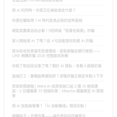
用 AI 的同時，你家正在被偷渡走什麼？
你還在曬娃嗎？AI 時代家長必知的恐怖真相
網路買農產品前必看！5招辨識「假產地直銷」詐騙
家人開始用 AI 了嗎？這 4 句話能幫你防範 AI 詐騙
買水餃收到黑貓宅急便連結，差點被騙走銀行帳號——
LINE 網購詐騙 2026 完整劇本拆解
你刪了對話就沒事了嗎？關於 AI 隱私，多數人搞錯的事
遠端打工、兼職副業藏陷阱？求職詐騙正鎖定年輕人下手
資安新聞週報| Meta AI 成資安破口逾 2 萬 IG 帳號遭
盜、2 分鐘癱瘓 73 個儲存庫：Miasma 蠕蟲鎖定 AI 開發
者
用 AI 就能躺著賺？「AI 自動賺錢」簡訊別點！
網購粽子，代價百萬——端午節前的詐騙警示