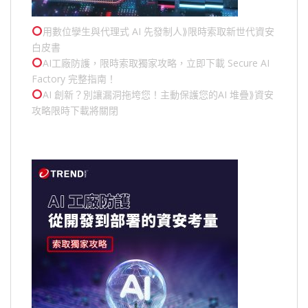
用數位孿生與代理式 AI 先發制人⟫限時索取新世代資安
白皮書
AI工廠防護，限時索取獨家攻略，立即下載 Secure AI
Factory 完整指南！
AI 創新？別讓漏洞拖垮您！主動保護您的
AI 堆疊
⟫資安
攻略限時下載將關閉