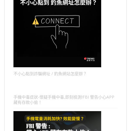
不小心點到詐騙網址 / 釣魚網站怎麼辦？
手機中毒症狀-懷疑手機中毒,即刻檢測!FBI 警告小心APP
藏有存款小偷！