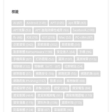
標籤
AI
(67)
Android
(145)
APT
(105)
apt 攻擊
(83)
APT攻擊
(53)
APT 進階持續性威脅
(93)
facebook
(100)
fb
(68)
IOE
(70)
IOT
(218)
Mac
(52)
PC-cillin
(87)
企業資安
(342)
勒索病毒
(302)
勒索軟體
(56)
勒索軟體 Ransomware
(196)
安全達人
(64)
手機
(96)
手機病毒
(87)
打詐週報
(52)
漏洞
(107)
漏洞攻擊
(115)
物聯網
(132)
物聯網（IoT）
(67)
社群網站
(54)
綁架病毒
(57)
網路安全
(58)
網路犯罪
(55)
網路釣魚
(69)
網路釣魚 Phishing
(167)
臉書
(92)
萬物聯網
(69)
虛擬貨幣
(58)
詐騙
(160)
資安
(208)
資安報告
(84)
資安新聞
(464)
資安新聞周報
(91)
資安新聞週報
(170)
資安漫畫
(115)
資料外洩
(138)
趨勢科技
(113)
防毒軟體
(124)
雲端
(67)
雲端運算
(90)