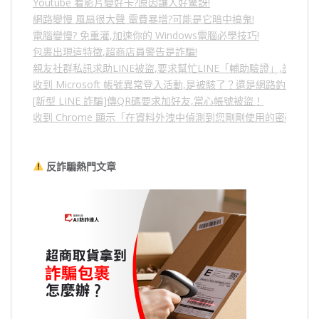
Youtube 看影片變好卡?原因讓人好驚訝!
網路變慢 風扇很大聲 電費暴增?可能是它暗中搞鬼!
電腦變慢? 免重灌,加速你的 Windows電腦必學技巧!
包裹出現這特徵,超商店員警告是詐騙!
親友社群私訊求助LINE被盜,要求幫忙LINE「輔助驗證」,詐騙
收到 Microsoft 帳號異常登入活動,是被駭了？還是網路釣魚？
[新型 LINE 詐騙]傳QR碼要求加好友,當心帳號被盜！
收到 Chrome 顯示「在資料外洩中偵測到您剛剛使用的密碼」
反詐騙熱門文章