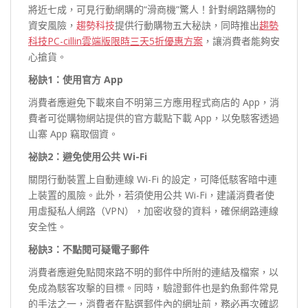
將近七成，可見行動網購的“滑商機”驚人！針對網路購物的
資安風險，
趨勢科技
提供行動購物五大秘訣，同時推出
趨勢
科技PC-cillin雲端版限時三天5折優惠方案
，讓消費者能夠安
心搶貨。
秘訣1：使用官方 App
消費者應避免下載來自不明第三方應用程式商店的 App，消
費者可從購物網站提供的官方載點下載 App，以免駭客透過
山寨 App 竊取個資。
祕訣2：避免使用公共 Wi-Fi
關閉行動裝置上自動連線 Wi-Fi 的設定，可降低駭客暗中連
上裝置的風險。此外，若須使用公共 Wi-Fi，建議消費者使
用虛擬私人網路（VPN），加密收發的資料，確保網路連線
安全性。
秘訣3：不點閱可疑電子郵件
消費者應避免點閱來路不明的郵件中所附的連結及檔案，以
免成為駭客攻擊的目標。同時，驗證郵件也是釣魚郵件常見
的手法之一，消費者在點選郵件內的網址前，務必再次確認