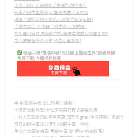
不小心點到可疑連結時該做的四件事！
一直跳出中毒警告,可能是你做了這件事
出現＂你的連線不是私人連線＂該怎麼辦?
手機中毒症狀-懷疑手機中毒,即刻檢測!
為何要付費買防毒軟體?免費防毒軟體有哪些風險?
擔心被安裝偷窺木馬,私生活全都露?
懷疑手機/電腦中毒?想找線上掃毒工具?防毒軟體
免費下載,立即掃描檢測
手機/電腦中毒,會出現哪些症狀?
什麼是電腦病毒?七種常見惡意程式感染來源
「有人已取得您的帳戶密碼,請登入gmail重設密碼」真的?假的?
懷疑電腦中毒該怎麼辦?電腦中毒十症狀
手機也會感染病毒! 手機中毒,會”傳染”給電腦嗎?