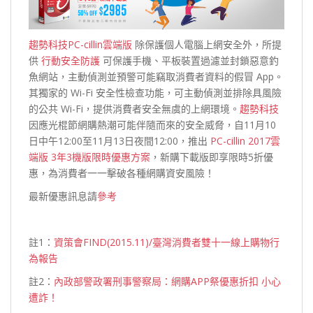
趨勢科技PC-cillin雲端版
除保護個人電腦上網安全外，所提
供
行動安全防護
可保護手機、平板裝置過濾並封鎖惡意釣
魚網站，主動偵測並預警可能竊取消費者資料的假冒 App。
其獨家的 Wi-Fi 安全性檢查功能，可主動偵測並排除具風險
的公共 Wi-Fi，提供消費者安全無虞的上網環境。
趨勢科技
因應光棍節網購熱潮可能伴隨而來的安全威脅，自11月10
日中午12:00至11月13日夜間12:00，推出
PC-cillin 2017雲
端版 3年3機版限時優惠方案
，新購下載版即享限時5折優
惠，為消費者一一擊破各種網購資安風險！
最新優惠訊息請
參考
註1：
資策會FIND(2015.11)/臺灣消費者雙十一線上購物行
為報告
註2：
內政部警政署刑事警察局：網購APP祭優惠折扣 小心
遭詐！