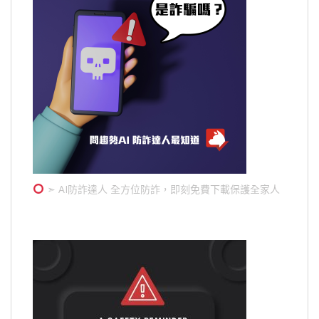
➣ AI防詐達人 全方位防詐，即刻免費下載保護全家人