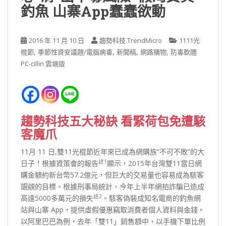
釣魚 山寨App蠢蠢欲動
2016 年 11 月 10 日
趨勢科技 TrendMicro
1111光
,
,
,
,
棍節
季節性資安議題/電腦病毒
新聞稿
網路購物
防毒軟體
PC-cillin 雲端版
趨勢科技五大秘訣 看緊荷包免遭駭
客魔爪
11月 11 日,雙11光棍節近年來已成為網購族“不可不敗”的大
註1
日子！根據資策會的報告
顯示，2015年台灣雙11當日網
購金額約新台幣57.2億元，但巨大的交易量也容易成為駭客
覬覦的目標。根據刑事局統計，今年上半年網拍詐騙已造成
註2
高達5000多萬元的損失
。駭客偽裝成知名電商的釣魚網
站與山寨 App，提供虛假優惠竊取消費者個人資料與金錢。
以阿里巴巴為例，去年「雙11」銷售額中，以手機下單比例