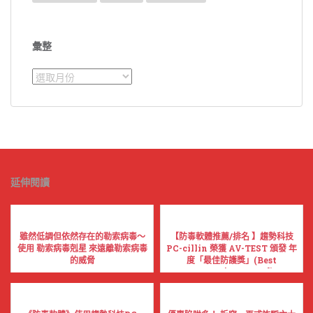
彙整
彙
整
延伸閱讀
雖然低調但依然存在的勒索病毒～
【防毒軟體推薦/排名 】趨勢科技
使用 勒索病毒剋星 來遠離勒索病毒
PC-cillin 榮獲 AV-TEST 頒發 年
的威脅
度「最佳防護獎」(Best
Protection Award)