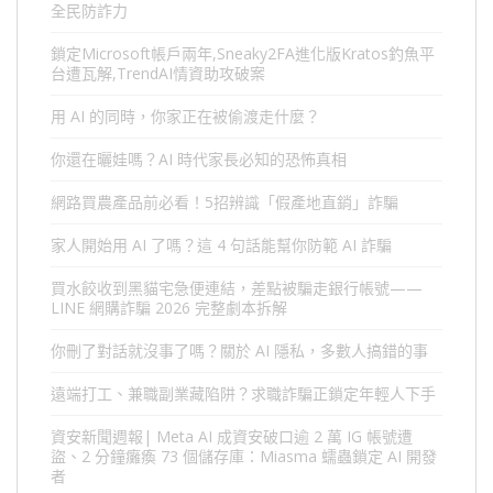
全民防詐力
鎖定Microsoft帳戶兩年,Sneaky2FA進化版Kratos釣魚平
台遭瓦解,TrendAI情資助攻破案
用 AI 的同時，你家正在被偷渡走什麼？
你還在曬娃嗎？AI 時代家長必知的恐怖真相
網路買農產品前必看！5招辨識「假產地直銷」詐騙
家人開始用 AI 了嗎？這 4 句話能幫你防範 AI 詐騙
買水餃收到黑貓宅急便連結，差點被騙走銀行帳號——
LINE 網購詐騙 2026 完整劇本拆解
你刪了對話就沒事了嗎？關於 AI 隱私，多數人搞錯的事
遠端打工、兼職副業藏陷阱？求職詐騙正鎖定年輕人下手
資安新聞週報| Meta AI 成資安破口逾 2 萬 IG 帳號遭
盜、2 分鐘癱瘓 73 個儲存庫：Miasma 蠕蟲鎖定 AI 開發
者