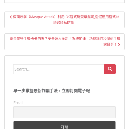
文
假面攻擊（Masque Attack）利用iOS程式碼簽章漏洞,造假應用程式並
章
繞過隱私防護
導
覽
總是覺得手機卡卡的嗎？安全達人全新「系統加速」功能讓你和慢速手機
說掰掰！
Search
for:
早一步掌握最新詐騙手法，立即訂閱電子報
Email