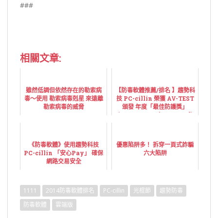
###
相關文章:
雖然低調但依然存在的勒索病
【防毒軟體推薦/排名 】趨勢科
毒～使用 勒索病毒剋星 來遠離
技 PC-cillin 榮獲 AV-TEST
勒索病毒的威脅
頒發 年度「最佳防護獎」
(Best Protection Award)
《防毒軟體》使用趨勢科技
優惠陷阱多！ 拆穿一頁式詐騙
PC-cillin 「安心Pay」 確保
六大陷阱
網路交易安全
1111
2014防毒軟體排名
PC-cillin
光棍節
趨勢防毒
防毒軟體
雲端版