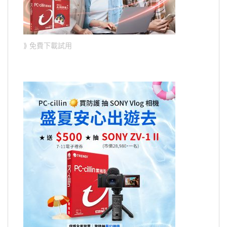
⟫ 免費下載試用