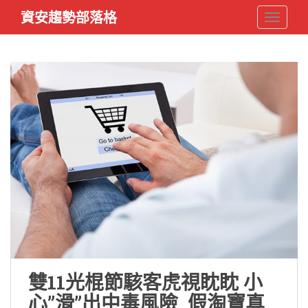
S
資安趨勢部落格
TOGGLE
k
i
p
t
o
m
a
i
n
c
o
n
t
e
n
t
雙11光棍節駭客虎視眈眈 小
心”滑”出中毒風險 假淘寶真