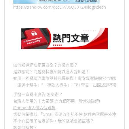
https://trend-tw.com/qccDP/06Q30724blogsidebn
如何知道網址是否安全？有沒有毒？
是詐騙嗎？問趨勢科技AI防詐達人就知道！
她用一招發現汽車旅館針孔攝影機！資安專家提醒它也會駭人成
「旅遊小幫手」
?
「存款大扒手」
! FBI
警告：出國旅遊不要做的
手機一直跳出廣告,怎麼辦？
台灣人愛用的十大密碼,有九個不用一秒就被破解!
iPhone 遭入侵六個跡象
懷疑信箱遭駭,「Gmail 密碼改到記不住,信件內容還是外洩？」
不小心回覆了垃圾郵件，我的帳號會被盜嗎？
該如何補救？