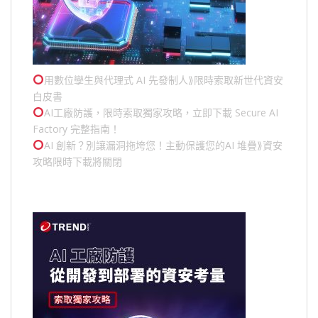
用數位孿生與代理式 AI 先發制人⟫限時索取新世代資安
白皮書
AI工廠防護，限時索取獨家攻略，立即下載 Secure AI
Factory 完整指南！
AI 創新？別讓漏洞拖垮您！主動保護您的
AI 堆疊
⟫資安
攻略限時下載將關閉