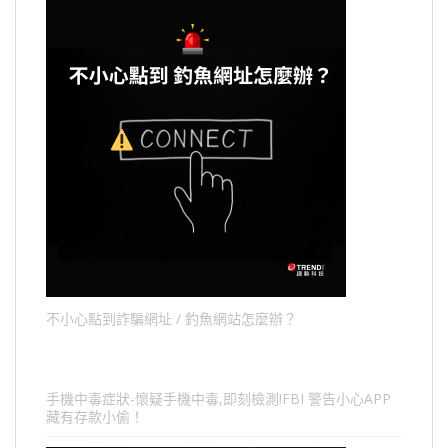
不小心點到詐騙網址 / 釣魚網站怎麼辦？
手機中毒症狀-懷疑手機中毒,即刻檢測!FBI 警告小心APP
藏有存款小偷！