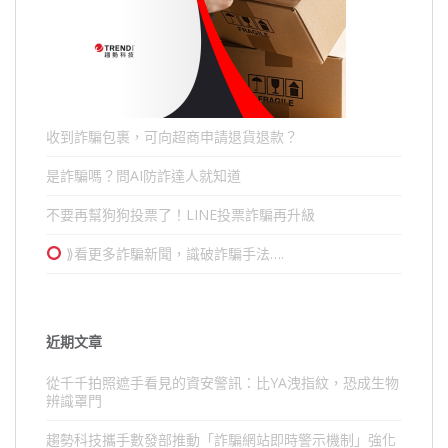
收到詐騙包裹，可向超商申請退貨退款？
是詐騙嗎？問AI防詐達人就知道
不要再幫狗狗投票了！LINE投票詐騙再升級
⟫看更多詐騙新聞，識破詐騙手法….
近期文章
從千千拍照遮手看見的資安警訊：比YA洩指紋，恐成生物
辨識罩門
趨勢科技攜手數發部推動「詐騙網站即時警示機制」強化