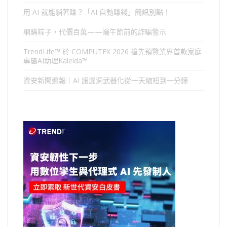
用 AI 就能躺著賺？「AI 自動賺錢」簡訊別點！
網購粽子，代價百萬——端午節前的詐騙警示
TrendLife™ 於 COMPUTEX 2026 搶先預覽業界首款家庭
專屬AI助理Kaleida™
資安新聞週報｜AI 讓漏洞武器化從一天縮短到一分鐘