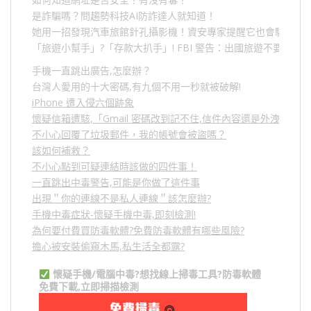
是詐騙嗎？問趨勢科技AI防詐達人就知道！
她用一招發現汽車旅館針孔攝影機！資安專家提醒它也會駭人成
「旅遊小幫手」
?
「存款大扒手」
! FBI
警告：出國旅遊不要做的
手機一直跳出廣告,怎麼辦？
台灣人愛用的十大密碼,有九個不用一秒就被破解!
iPhone 遭入侵六個跡象
懷疑信箱遭駭,「Gmail 密碼改到記不住,信件內容還是外洩？」
不小心回覆了垃圾郵件，我的帳號會被盜嗎？
該如何補救？
不小心點到可疑連結時該做的四件事！
一直跳出中毒警告,可能是你做了這件事
出現＂你的連線不是私人連線＂該怎麼辦?
手機中毒症狀-懷疑手機中毒,即刻檢測!
為何要付費買防毒軟體?免費防毒軟體有哪些風險?
擔心被安裝偷窺木馬,私生活全都露?
懷疑手機/電腦中毒?想找線上掃毒工具?防毒軟體
免費下載,立即掃描檢測