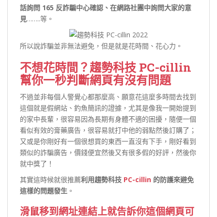
話詢問 165 反詐騙中心確認、在網路社團中詢問大家的意
見
……..等。
所以說詐騙並非無法避免，但是就是花時間、花心力。
不想花時間？趨勢科技 PC-cillin
幫你一秒判斷網頁有沒有問題
不過並非每個人警覺心都那麼高、願意花這麼多時間去找到
這個就是假網站、釣魚簡訊的證據，尤其是像我一開始提到
的家中長輩，很容易因為長期有身體不適的困擾，隨便一個
看似有效的膏藥廣告，很容易就打中他的弱點然後訂購了；
又或是你剛好有一個很想買的東西一直沒有下手，剛好看到
類似的詐騙廣告，價錢便宜然後又有很多假的好評，然後你
就中獎了！
其實這時候就很推薦
利用趨勢科技
PC-cillin
的防護來避免
這樣的問題發生
。
滑鼠移到網址連結上就告訴你這個網頁可