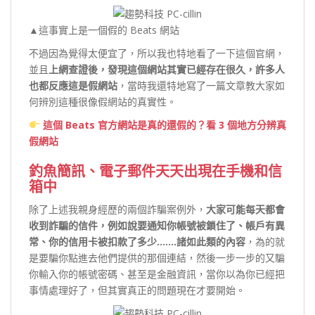
▲這事實上是一個假的 Beats 網站
不過因為覺得太便宜了，所以我也特地看了一下這個官網，
並且
上網查證後，發現這個網站其實已經存在很久，許多人
也都反應這是假網站
，當時我還特地寫了一篇文章教大家如
何辨別這種很像假網站的真實性。
這個 Beats 官方網站是真的還假的？看 3 個地方分辨真
假網站
釣魚簡訊、電子郵件天天出現在手機和信
箱中
除了上述我親身經歷的兩個詐騙案例外，
大家可能每天都會
收到詐騙的信件，例如說要通知你帳號被鎖住了、帳戶有異
常、你的信用卡被扣款了多少…….諸如此類的內容
，為的就
是要騙你點進去他們提供的那個連結，然後一步一步的又騙
你輸入你的帳號密碼、甚至是金融資訊，當你以為你已經把
事情處理好了，但其實真正的問題現在才要開始。