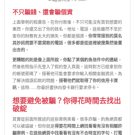
不只騙錢、還會騙個資
上面舉例的假廣告，在你付款後，不只可能沒有買到想要的
東西，你還交出了你的姓名、地址、電話，這些雖然不至於
害你的財務有太大的損失，但都是個資，
你常常接到的莫名
其妙訊問要不要貸款的電話，很多都是從這裡被搜集然後賣
出去的
。
更糟糕的則是像上面所說，你點了某個釣魚信件中的連結
，
然後依照指示先登入了假的登入頁面，這時對方已經拿到你
的帳號密碼了，接著他可能會要求你輸入相關金融資訊，為
了解決錯誤扣款的問題，
接著他們就取得了你的信用卡資
訊
，這時…….你最好盡快向發卡銀行要求停卡。
想要避免被騙？你得花時間去找出
破綻
其實從前面所敘述的這些案例來看，很多詐騙、釣魚網頁都
可以被識破，但你就是
得要花時間上網找看看有沒有相關詐
騙案例、在這些網頁中找看看有沒有不合時宜的字句、打電