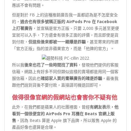
應該不會有問題。
但是對於 FB 上的這種推銷廣告我一直都認為是不怎麼安全
的，
過去也有很多號稱正版的 AirPods Pro 在 Facebook
上打著廣告
，並宣稱是官方正版、只要 2,000 多元甚至更便
宜就可以入手，下方還會有很多正面的評價，而且即使是貨
到付款，
但這些後來都被一一踢爆是詐騙
，甚至寄來的所謂
「官方正版」指的並非蘋果官方，而是「他牌的官方」。
所以我
後來也花了一些時間找了資料
，發現他們提供的客服
信箱，網路上有好多不同但類似這樣的賣場都是用同一個客
服信箱，因此也
確認家人買的膏藥廣告的確是詐騙
，最後我
跟他們說到貨後不要付款，直接請司機退回即可。
做得很像官網的假網站也會害你不疑有他
此外，在我們都是蘋果人的社團裡面，曾經
有網友表示，他
看到一個很便宜的 AirPods Pro 耳機在 Beats 官網上販
售
，因為 Beats 算是 Apple 旗下品牌，所以販售 Apple 的
產品好像也還算是合理。