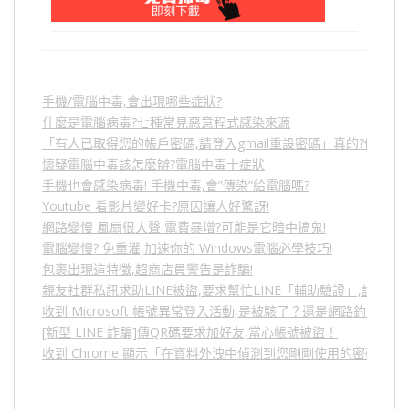
手機/電腦中毒,會出現哪些症狀?
什麼是電腦病毒?七種常見惡意程式感染來源
「有人已取得您的帳戶密碼,請登入gmail重設密碼」真的?假的?
懷疑電腦中毒該怎麼辦?電腦中毒十症狀
手機也會感染病毒! 手機中毒,會”傳染”給電腦嗎?
Youtube 看影片變好卡?原因讓人好驚訝!
網路變慢 風扇很大聲 電費暴增?可能是它暗中搞鬼!
電腦變慢? 免重灌,加速你的 Windows電腦必學技巧!
包裹出現這特徵,超商店員警告是詐騙!
親友社群私訊求助LINE被盜,要求幫忙LINE「輔助驗證」,詐騙
收到 Microsoft 帳號異常登入活動,是被駭了？還是網路釣魚？
[新型 LINE 詐騙]傳QR碼要求加好友,當心帳號被盜！
收到 Chrome 顯示「在資料外洩中偵測到您剛剛使用的密碼」