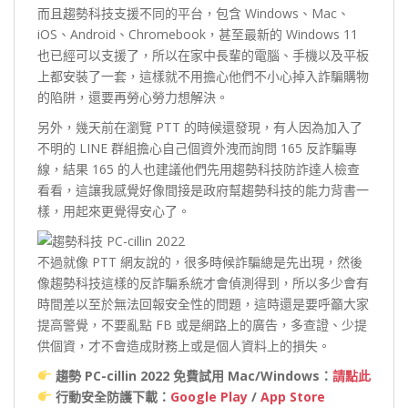
而且趨勢科技支援不同的平台，包含 Windows、Mac、
iOS、Android、Chromebook，甚至最新的 Windows 11
也已經可以支援了，所以在家中長輩的電腦、手機以及平板
上都安裝了一套，這樣就不用擔心他們不小心掉入詐騙購物
的陷阱，還要再勞心勞力想解決。
另外，幾天前在瀏覽 PTT 的時候還發現，有人因為加入了
不明的 LINE 群組擔心自己個資外洩而詢問 165 反詐騙專
線，結果 165 的人也建議他們先用趨勢科技防詐達人檢查
看看，這讓我感覺好像間接是政府幫趨勢科技的能力背書一
樣，用起來更覺得安心了。
不過就像 PTT 網友說的，很多時候詐騙總是先出現，然後
像趨勢科技這樣的反詐騙系統才會偵測得到，所以多少會有
時間差以至於無法回報安全性的問題，這時還是要呼籲大家
提高警覺，不要亂點 FB 或是網路上的廣告，多查證、少提
供個資，才不會造成財務上或是個人資料上的損失。
趨勢 PC-cillin 2022 免費試用 Mac/Windows：
請點此
行動安全防護下載：
Google Play
/
App Store