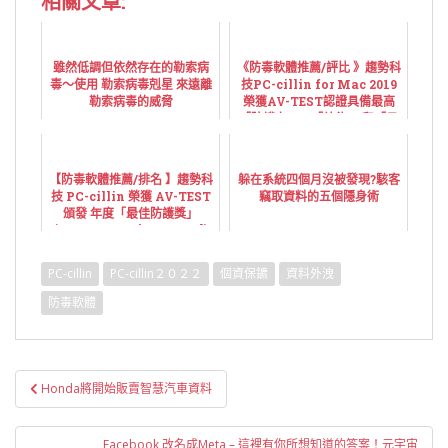
相關文章:
雖然低調但依然存在的勒索病
《防毒軟體推薦/評比 》趨勢科
毒～使用 勒索病毒剋星 來遠離
技PC-cillin for Mac 2019
勒索病毒的威脅
榮獲AV-TEST認證具備最高
「防護力」、「效能 」和「易
用性 」
【防毒軟體推薦/排名 】趨勢科
躲在系統四個月沒被發現?駭客
技 PC-cillin 榮獲 AV-TEST
竊取資料的五個隱身術
頒發 年度「最佳防護獎」
(Best Protection Award)
PC-cillin
PC-cillin２０２２
個資保鑣
資料外洩
防毒軟體
文
Honda將開始販賣智慧汽車資料
章
導
Facebook 改名成Meta – 這裡有你所想知道的答案！元宇宙