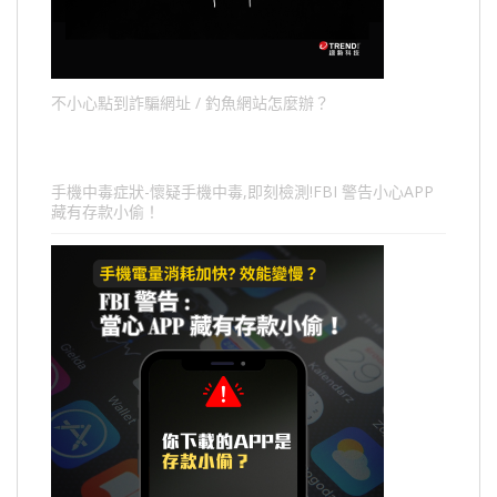
不小心點到詐騙網址 / 釣魚網站怎麼辦？
手機中毒症狀-懷疑手機中毒,即刻檢測!FBI 警告小心APP
藏有存款小偷！