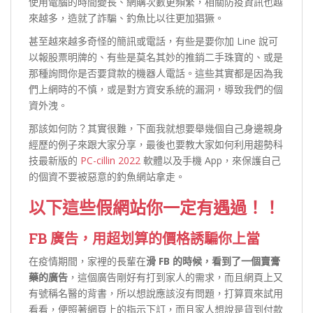
使用電腦的時間變長、網購次數更頻繁，相關防疫資訊也越
來越多，造就了詐騙、釣魚比以往更加猖獗。
甚至越來越多奇怪的簡訊或電話，有些是要你加 Line 說可
以報股票明牌的、有些是莫名其妙的推銷二手珠寶的、或是
那種詢問你是否要貸款的機器人電話。這些其實都是因為我
們上網時的不慎，或是對方資安系統的漏洞，導致我們的個
資外洩。
那該如何防？其實很難，下面我就想要舉幾個自己身邊親身
經歷的例子來跟大家分享，最後也要教大家如何利用趨勢科
技最新版的
PC-cillin 2022
軟體以及手機 App，來保護自己
的個資不要被惡意的釣魚網站拿走。
以下這些假網站你一定有遇過！！
FB 廣告，用超划算的價格誘騙你上當
在疫情期間，家裡的長輩在
滑 FB 的時候，看到了一個賣膏
藥的廣告
，這個廣告剛好有打到家人的需求，而且網頁上又
有號稱名醫的背書，所以想說應該沒有問題，打算買來試用
看看，便照著網頁上的指示下訂，而且家人想說是貨到付款