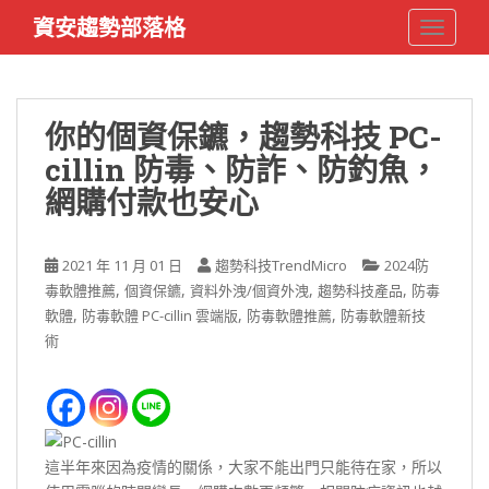
S
資安趨勢部落格
TOGGLE
k
i
p
t
你的個資保鑣，趨勢科技 PC-
o
cillin 防毒、防詐、防釣魚，
m
a
網購付款也安心
i
n
c
2021 年 11 月 01 日
趨勢科技TrendMicro
2024防
o
,
,
,
,
毒軟體推薦
個資保鑣
資料外洩/個資外洩
趨勢科技產品
防毒
n
,
,
,
軟體
防毒軟體 PC-cillin 雲端版
防毒軟體推薦
防毒軟體新技
t
術
e
n
t
這半年來因為疫情的關係，大家不能出門只能待在家，所以