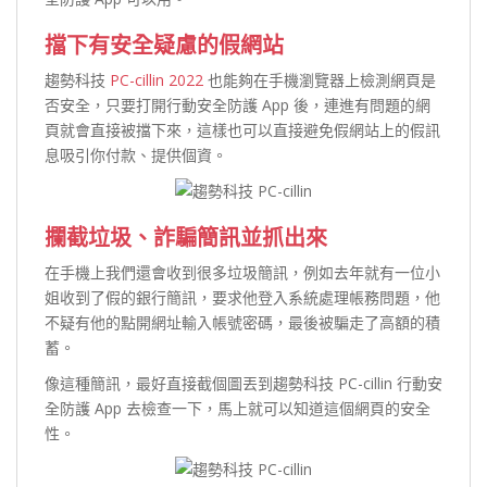
擋下有安全疑慮的假網站
趨勢科技
PC-cillin 2022
也能夠在手機瀏覽器上檢測網頁是
否安全，只要打開行動安全防護 App 後，連進有問題的網
頁就會直接被擋下來，這樣也可以直接避免假網站上的假訊
息吸引你付款、提供個資。
攔截垃圾、詐騙簡訊並抓出來
在手機上我們還會收到很多垃圾簡訊，例如去年就有一位小
姐收到了假的銀行簡訊，要求他登入系統處理帳務問題，他
不疑有他的點開網址輸入帳號密碼，最後被騙走了高額的積
蓄。
像這種簡訊，最好直接截個圖丟到趨勢科技 PC-cillin 行動安
全防護 App 去檢查一下，馬上就可以知道這個網頁的安全
性。