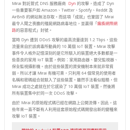
Mirai 對託管式 DNS 服務廠商
Dyn
的攻擊，造成了 Dyn
一些重要客戶如 Amazon、Twitter、Spotify、Reddit 及
AirBnB 的網站無法存取。而這項「成就」也鞏固了 Mirai
最令人聞之喪膽的殭屍網路病毒地位，並贏得「
癱瘓網際網
路
的惡意程式」封號。
當時 Dyn 遭到 DDoS 攻擊的最高流量達到 1.2 Tbps，這些
流量來自於該病毒所動員的 10 萬個 IoT 裝置。Mirai 攻擊
事件令人格外記憶深刻的是它所駭入的裝置絕大多數都是一
些善良的家用 IoT 裝置，例如：家用路由器、嬰兒監視器、
保全監視攝影機。由於這些裝置的資安機制本來就非常貧
弱，所以才讓 Mirai 有機可乘，只利用 64 個常見的使用者
名稱和密碼組合就駭入了這些裝置。雖然手法看似粗糙，但
Mirai 成功之處就在於它感染了 10 萬個 IoT 裝置，然後將
所有裝置集中於同一次 DDoS 攻擊。
由於 Mirai 的原始程式碼已經在網路上公開流傳，因此，這
些年來一直不斷有人利用這套原始程式碼開發出新的變種來
攻擊 IoT 裝置。