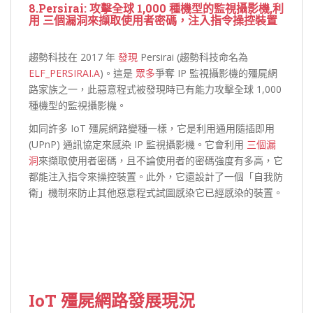
8.Persirai: 攻擊全球 1,000 種機型的監視攝影機,利
用
三個漏洞
來擷取使用者密碼，注入指令操控裝置
趨勢科技在 2017 年
發現
Persirai (趨勢科技命名為
ELF_PERSIRAI.A
)。這是
眾多
爭奪 IP 監視攝影機的殭屍網
路家族之一，此惡意程式被發現時已有能力攻擊全球 1,000
種機型的監視攝影機。
如同許多 IoT 殭屍網路變種一樣，它是利用通用隨插即用
(UPnP) 通訊協定來感染 IP 監視攝影機。它會利用
三個漏
洞
來擷取使用者密碼，且不論使用者的密碼強度有多高，它
都能注入指令來操控裝置。此外，它還設計了一個「自我防
衛」機制來防止其他惡意程式試圖感染它已經感染的裝置。
IoT 殭屍網路發展現況