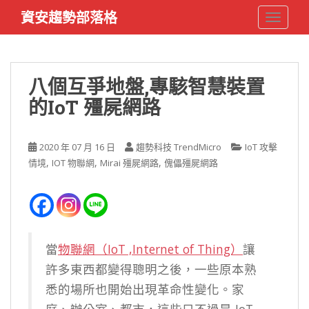
S
資安趨勢部落格
TOGGLE
k
i
p
t
八個互爭地盤,專駭智慧裝置
o
的IoT 殭屍網路
m
a
i
2020 年 07 月 16 日
趨勢科技 TrendMicro
IoT 攻擊
n
,
,
,
情境
IOT 物聯網
Mirai 殭屍網路
傀儡殭屍網路
c
o
n
t
e
n
當
物聯網（IoT ,Internet of Thing）
讓
t
許多東西都變得聰明之後，一些原本熟
悉的場所也開始出現革命性變化。家