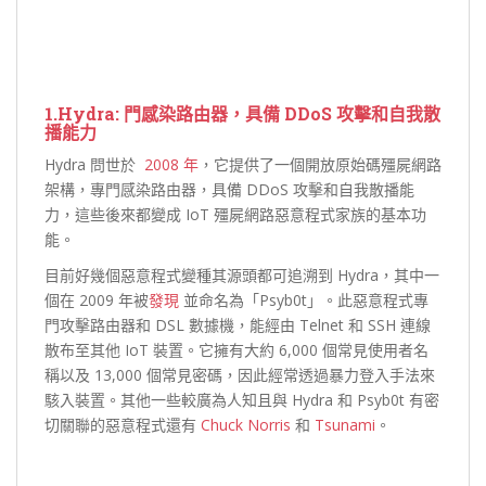
1.Hydra: 門感染路由器，具備 DDoS 攻擊和自我散
播能力
Hydra 問世於
2008 年
，它提供了一個開放原始碼殭屍網路
架構，專門感染路由器，具備 DDoS 攻擊和自我散播能
力，這些後來都變成 IoT 殭屍網路惡意程式家族的基本功
能。
目前好幾個惡意程式變種其源頭都可追溯到 Hydra，其中一
個在 2009 年被
發現
並命名為「Psyb0t」。此惡意程式專
門攻擊路由器和 DSL 數據機，能經由 Telnet 和 SSH 連線
散布至其他 IoT 裝置。它擁有大約 6,000 個常見使用者名
稱以及 13,000 個常見密碼，因此經常透過暴力登入手法來
駭入裝置。其他一些較廣為人知且與 Hydra 和 Psyb0t 有密
切關聯的惡意程式還有
Chuck Norris
和
Tsunami
。