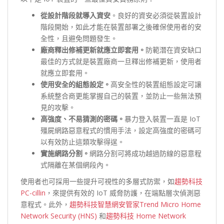
從設計階段就導入資安
。良好的資安必須從裝置設計
階段開始，如此才能在裝置部署之後確保使用者的安
全性，且避免問題發生。
廠商釋出修補更新就應立即套用。
防範潛在資安缺口
最佳的方式就是裝置廠商一旦釋出修補更新，使用者
就應立即套用。
使用安全的組態設定。
高安全性的裝置組態設定可讓
系統整合商更能掌握自己的裝置，並防止一些無法預
見的攻擊。
高強度、不易猜測的密碼。
暴力登入裝置一直是 IoT
殭屍網路惡意程式的慣用手法，設定高強度的密碼可
以有效防止這類攻擊得逞。
實施網路分割。
網路分割可將成功越過防線的惡意程
式隔離在某個網段內。
使用者也可採用一些提升可視性的多層式防禦，如
趨勢科技
PC-cillin
，來提供有效的 IoT 威脅防護，在端點層次偵測惡
意程式。此外，
趨勢科技智慧網安管家Trend Micro Home
Network Security (HNS)
和
趨勢科技 Home Network