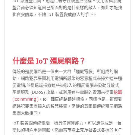
IoT 系統整合商，則是忙著守住裝置控制權。使用者與系統
整合商必須知道自己所面對的是什麼樣的敵人，如此才能強
化資安防禦，不讓 IoT 裝置變成敵人的手下。
什麼是 IoT 殭屍網路？
傳統的殭屍網路是一個由一大群「殭屍電腦」所組成的網
路，網路犯罪集團利用電腦所感染的惡意程式來操控這些殭
屍電腦,並從遠端操縱這些被駭入的殭屍電腦來發動分散式
阻斷服務 (DDoS) 攻擊，或利用這些電腦的資源來從事
挖礦
( coinmining )
。IoT 殭屍網路跟這很像，同樣也是一群遭到
網路犯罪集團駭入的智慧裝置，歹徒的意圖跟傳統殭屍網路
集團大致相同。
IoT 裝置跟傳統電腦一樣具備運算能力，可以想像成是一台
簡化的特殊用途電腦。然而當市場上充斥著各式各樣的 IoT