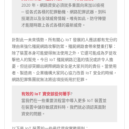
2020 年，網路資安必須就多重面向來加以檢視
─ 從各式各樣的犯罪動機、網路犯罪武器，到科
技潮流以及全球威脅情報。唯有如此，防守陣營
才能隨時跟上各式各樣的最新威脅。
針對此一未來情勢，所有關心 IoT 發展的人應該都有充分的
理由來強化殭屍網路攻擊防禦。殭屍網路會帶來雙重打擊：
除了裝置本身可能變得無法使用之外，它還可能成為歹徒攻
擊他人的幫兇。今日 IoT 殭屍網路氾濫的情況或許令人擔
憂，但這卻突顯出網際網路安全是大家共同的責任。當使用
者、製造商、企業機構大家同心協力改善 IoT 安全的時候，
網路犯罪集團就無法將這項技術用於犯罪。
有效的 IoT 資安該從何著手
?
當我們在一些重要流程當中導入更多 IoT 裝置並
在裝置中儲存敏感資料時，我們就必須認真面對
資安的問題。
以下是 IoT 裝置的一些最佳資安實務原則：