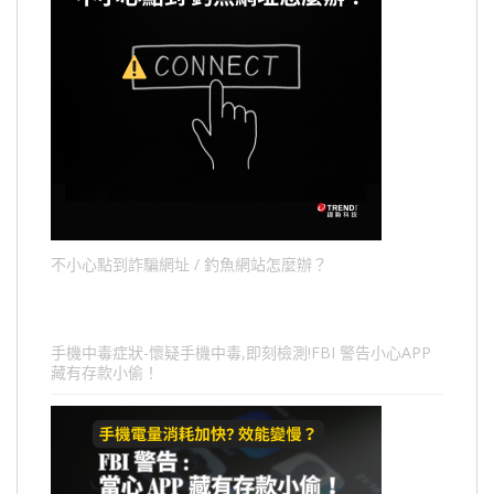
不小心點到詐騙網址 / 釣魚網站怎麼辦？
手機中毒症狀-懷疑手機中毒,即刻檢測!FBI 警告小心APP
藏有存款小偷！