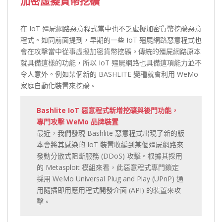
加密虛擬貨幣挖礦
在 IoT 殭屍網路惡意程式當中也不乏虛擬加密貨幣挖礦惡意
程式。如同前面提到，早期的一些 IoT 殭屍網路惡意程式也
會在攻擊當中從事虛擬加密貨幣挖礦。傳統的殭屍網路原本
就具備這樣的功能，所以 IoT 殭屍網路也具備這項能力並不
令人意外。例如某個新的 BASHLITE 變種就會利用 WeMo
家庭自動化裝置來挖礦。
Bashlite IoT 惡意程式新增挖礦與後門功能，
專門攻擊 WeMo 品牌裝置
最近，我們發現 Bashlite 惡意程式出現了新的版
本會將其感染的 IoT 裝置收編到某個殭屍網路來
發動分散式阻斷服務 (DDoS) 攻擊。根據其採用
的 Metasploit 模組來看，此惡意程式專門鎖定
採用 WeMo Universal Plug and Play (UPnP) 通
用隨插即用應用程式開發介面 (API) 的裝置來攻
擊。