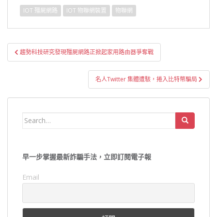
IOT 殭屍網路
IOT 物聯網裝置
物聯網
文
趨勢科技研究發現殭屍網路正掀起家用路由器爭奪戰
章
導
名人Twitter 集體遭駭，捲入比特幣騙局
覽
Search
for:
早一步掌握最新詐騙手法，立即訂閱電子報
Email