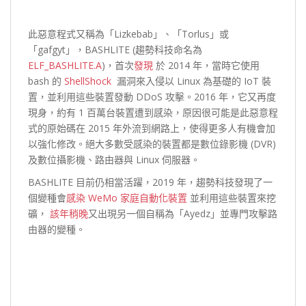
此惡意程式又稱為「Lizkebab」、「Torlus」或
「gafgyt」，BASHLITE (趨勢科技命名為
ELF_BASHLITE.A
)，首次
發現
於 2014 年，當時它使用
bash 的
ShellShock
漏洞來入侵以 Linux 為基礎的 IoT 裝
置，並利用這些裝置發動 DDoS 攻擊。2016 年，它又再度
現身，約有 1 百萬台裝置遭到感染，原因很可能是此惡意程
式的原始碼在 2015 年外流到網路上，使得更多人有機會加
以強化修改。絕大多數受感染的裝置都是數位錄影機 (DVR)
及數位攝影機、路由器與 Linux 伺服器。
BASHLITE 目前仍相當活躍，2019 年，趨勢科技發現了一
個變種會
感染 WeMo 家庭自動化裝置
並利用這些裝置來挖
礦，
該年稍晚
又出現另一個自稱為「Ayedz」並專門攻擊路
由器的變種。