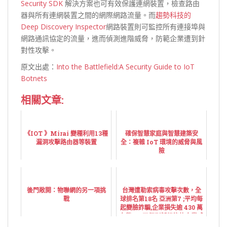
Security SDK
解決方案也可有效保護連網裝置，檢查路由
器與所有連網裝置之間的網際網路流量。而
趨勢科技的
Deep Discovery Inspector
網路裝置則可監控所有連接埠與
網路通訊協定的流量，進而偵測進階威脅，防範企業遭到針
對性攻擊。
原文出處：
Into the Battlefield:A Security Guide to IoT
Botnets
相關文章:
《IOT 》Mirai 變種利用13種
確保智慧家庭與智慧建築安
漏洞攻擊路由器等裝置
全：複雜 IoT 環境的威脅與風
險
後門敞開：物聯網的另一項挑
台灣遭勒索病毒攻擊次數，全
戰
球排名第18名 亞洲第7 ;平均每
起變臉詐騙,企業損失逾 430 萬
台幣 --- 四個刷新紀錄的企業威
脅