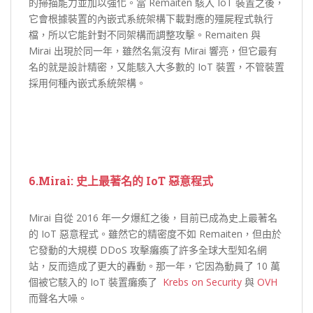
的掃描能力並加以強化。當 Remaiten 駭入 IoT 裝置之後，
它會根據裝置的內嵌式系統架構下載對應的殭屍程式執行
檔，所以它能針對不同架構而調整攻擊。Remaiten 與
Mirai 出現於同一年，雖然名氣沒有 Mirai 響亮，但它最有
名的就是設計精密，又能駭入大多數的 IoT 裝置，不管裝置
採用何種內嵌式系統架構。
6.Mirai: 史上最著名的 IoT 惡意程式
Mirai 自從 2016 年一夕爆紅之後，目前已成為史上最著名
的 IoT 惡意程式。雖然它的精密度不如 Remaiten，但由於
它發動的大規模 DDoS 攻擊癱瘓了許多全球大型知名網
站，反而造成了更大的轟動。那一年，它因為動員了 10 萬
個被它駭入的 IoT 裝置癱瘓了
Krebs on Security
與
OVH
而聲名大噪。