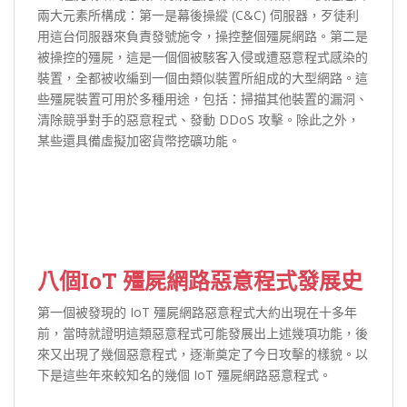
兩大元素所構成：第一是幕後操縱 (C&C) 伺服器，歹徒利
用這台伺服器來負責發號施令，操控整個殭屍網路。第二是
被操控的殭屍，這是一個個被駭客入侵或遭惡意程式感染的
裝置，全都被收編到一個由類似裝置所組成的大型網路。這
些殭屍裝置可用於多種用途，包括：掃描其他裝置的漏洞、
清除競爭對手的惡意程式、發動 DDoS 攻擊。除此之外，
某些還具備虛擬加密貨幣挖礦功能。
八個IoT 殭屍網路惡意程式發展史
第一個被發現的 IoT 殭屍網路惡意程式大約出現在十多年
前，當時就證明這類惡意程式可能發展出上述幾項功能，後
來又出現了幾個惡意程式，逐漸奠定了今日攻擊的樣貌。以
下是這些年來較知名的幾個 IoT 殭屍網路惡意程式。