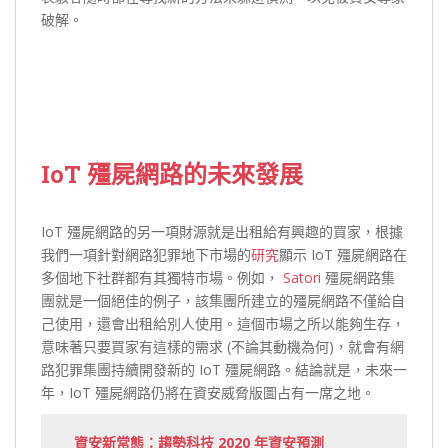
破解。
IoT 殭屍網路的未來發展
IoT 殭屍網路的另一項財源就是出租給有興趣的買家，根據
我們一項針對網路犯罪地下市場的
研究
顯示 IoT 殭屍網路在
多個地下社群都有其獨特市場。例如，
Satori
殭屍網路集
團就是一個絕佳的例子，該集團所建立的殭屍網路不僅給自
己使用，還會出租給別人使用。這個市場之所以能夠生存，
意味著只要買家有這樣的需求 (不論其動機為何)，就會有網
路犯罪集團持續開發新的 IoT 殭屍網路。結論就是，未來一
年，IoT 殭屍網路仍將在資安威脅版圖占有一席之地。
資安新常態：趨勢科技 2020 年資安預測