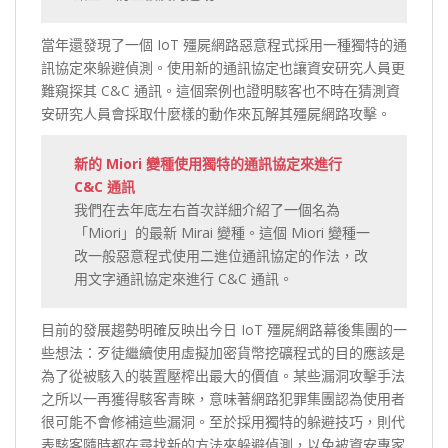
當年還發現了一個 IoT 殭屍網路惡意程式採用一種獨特的通
訊協定來躲避偵測。使用新的通訊協定也讓資安研究人員更
難窺探其 C&C 通訊。這個案例也證明駭客也不時在猜測資
安研究人員會採取什麼樣的動作來瓦解其殭屍網路攻擊。
新的 Miori 變種使用獨特的通訊協定來進行
C&C 通訊
我們在去年底左右首次詳細介紹了一個名為
「Miori」的最新 Mirai 變種。這個 Miori 變種一
改一般惡意程式使用二進位通訊協定的作法，改
用文字通訊協定來進行 C&C 通訊。
目前的發展趨勢明確反映出今日 IoT 殭屍網路幕後集團的一
些想法：歹徒繼續使用虛擬加密貨幣挖礦程式的目的應該是
為了從被駭入的裝置壓榨出最大的價值。某些漏洞攻擊手法
之所以一再獲得駭客青睞，意味著網路犯罪集團認為使用者
很可能不會修補這些漏洞。至於採用獨特的躲避技巧，則代
表駭客隨時都在尋找新的方法來躲避偵測，以免被資安專家