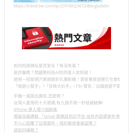
https://trend-tw.com/qccDP/06Q30724blogsidebn
如何知道網址是否安全？有沒有毒？
是詐騙嗎？問趨勢科技AI防詐達人就知道！
她用一招發現汽車旅館針孔攝影機！資安專家提醒它也會駭人成
「旅遊小幫手」
?
「存款大扒手」
! FBI
警告：出國旅遊不要做的
手機一直跳出廣告,怎麼辦？
台灣人愛用的十大密碼,有九個不用一秒就被破解!
iPhone 遭入侵六個跡象
懷疑信箱遭駭,「Gmail 密碼改到記不住,信件內容還是外洩？」
不小心回覆了垃圾郵件，我的帳號會被盜嗎？
該如何補救？