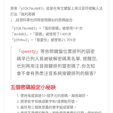
原來「ji32k7au4a83」就是在英文鍵盤上用注音符號輸入法
打出「我的密碼
」 ,該資料庫也同時發現類似的密碼組合:
「ji32k7au4a83」=「我的密碼」被使用141次
「au4a83」=「密碼」被使用了1495次
「ji394su3」=「我愛你」被使用21,709次
「
qwerty
」等依照鍵盤位置排列的弱密
碼早已列入易被破解密碼黑名單, 提醒您,
也別再用注音按鍵排列當密碼了,你怎知
會不會有熟悉注音系統按鍵排列的駭客?
五個密碼設定小秘訣
使用長度超過10 個字元的密碼，越長越好。
將某些字母換成數字和/或標點符號。
最好用三個無意義的單字組成密碼。
使用不連續的數字。避免使用重要的日期，例如你的