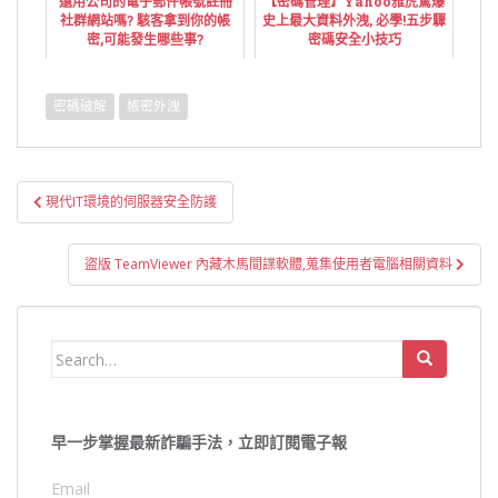
還用公司的電子郵件帳號註冊
【密碼管理】Yahoo雅虎驚爆
社群網站嗎? 駭客拿到你的帳
史上最大資料外洩, 必學!五步驟
密,可能發生哪些事?
密碼安全小技巧
密碼破解
帳密外洩
文
現代IT環境的伺服器安全防護
章
導
盜版 TeamViewer 內藏木馬間諜軟體,蒐集使用者電腦相關資料
覽
Search
for:
早一步掌握最新詐騙手法，立即訂閱電子報
Email