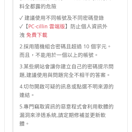
料全都露的危險
✓ 建議使用不同帳號及不同密碼登錄
✓【
PC-cillin 雲端版
】防止個人資訊外
洩
免費下載
2.採用隨機組合密碼且超過 10 個字元。
而且，不能用於一個以上的帳號。
3.某些網站會讓你建立自己的密碼提示問
題,建議使用與問題完全不相干的答案。
4.切勿開啟可疑的訊息或點選不明來源的
連結。
5.專門竊取資訊的惡意程式會利用軟體的
漏洞來滲透系統,請定期修補並更新軟
體。