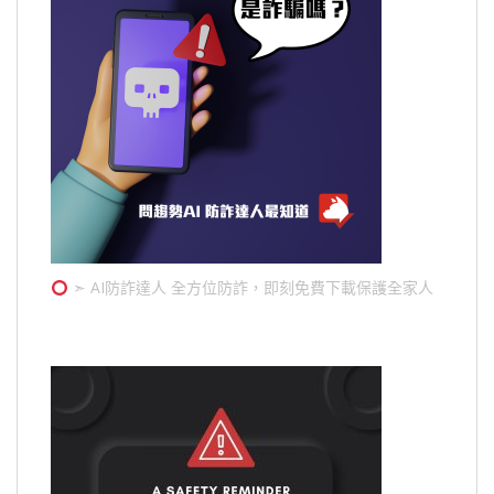
➣ AI防詐達人 全方位防詐，即刻免費下載保護全家人