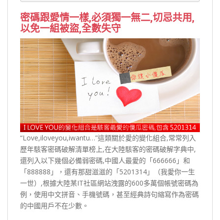
密碼跟愛情一樣,必須獨一無二,切忌共用,
以免一組被盜,全數失守
“Love,iloveyou,iwantu…”這類關於愛的變化組合,常常列入
歷年駭客密碼破解清單榜上,在大陸駭客的密碼破解字典中,
還列入以下幾個必備弱密碼,中國人最愛的「666666」和
「888888」，還有那甜滋滋的「5201314」（我愛你一生
一世）,根據大陸某IT社區網站洩露的600多萬個帳號密碼為
例，使用中文拼音、手機號碼，甚至經典詩句縮寫作為密碼
的中國用戶不在少數。