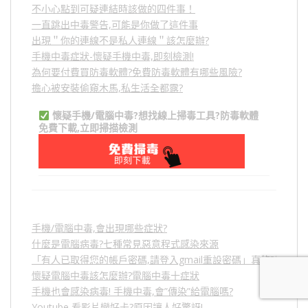
不小心點到可疑連結時該做的四件事！
一直跳出中毒警告,可能是你做了這件事
出現＂你的連線不是私人連線＂該怎麼辦?
手機中毒症狀-懷疑手機中毒,即刻檢測!
為何要付費買防毒軟體?免費防毒軟體有哪些風險?
擔心被安裝偷窺木馬,私生活全都露?
懷疑手機/電腦中毒?想找線上掃毒工具?防毒軟體
免費下載,立即掃描檢測
手機/電腦中毒,會出現哪些症狀?
什麼是電腦病毒?七種常見惡意程式感染來源
「有人已取得您的帳戶密碼,請登入gmail重設密碼」真的?假的?
懷疑電腦中毒該怎麼辦?電腦中毒十症狀
手機也會感染病毒! 手機中毒,會”傳染”給電腦嗎?
Youtube 看影片變好卡?原因讓人好驚訝!