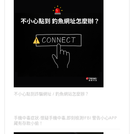
不小心點到詐騙網址 / 釣魚網站怎麼辦？
手機中毒症狀-懷疑手機中毒,即刻檢測!FBI 警告小心APP
藏有存款小偷！