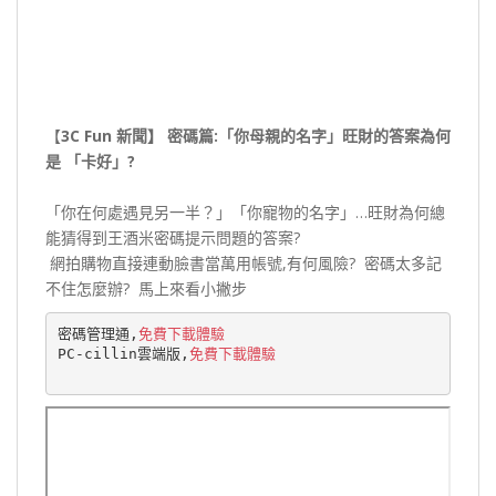
【
3C Fun 新聞】
密碼篇:「你母親的名字」旺財的答案為何
是 「卡好」?
「你在何處遇見另一半？」「你寵物的名字」…旺財為何總
能猜得到王酒米密碼提示問題的答案?
網拍購物直接連動臉書當萬用帳號,有何風險? 密碼太多記
不住怎麼辦? 馬上來看小撇步
密碼管理通,
免費下載體驗
PC-cillin雲端版,
免費下載體驗 