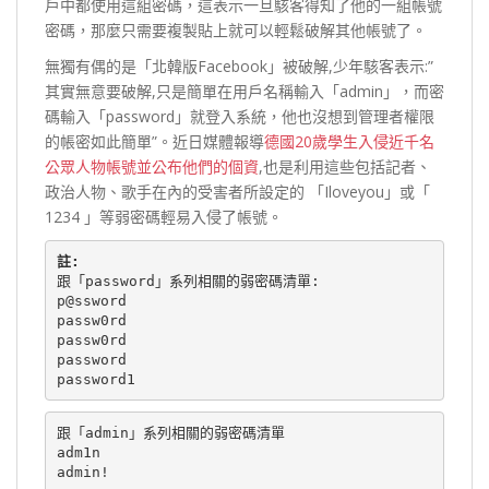
戶中都使用這組密碼，這表示一旦駭客得知了他的一組帳號
密碼，那麼只需要複製貼上就可以輕鬆破解其他帳號了。
無獨有偶的是「北韓版Facebook」被破解,少年駭客表示:”
其實無意要破解,只是簡單在用戶名稱輸入「admin」，而密
碼輸入「password」就登入系統，他也沒想到管理者權限
的帳密如此簡單”。近日媒體報導
德國20歲學生入侵近千名
公眾人物帳號並公布他們的個資
,也是利用這些包括記者、
政治人物、歌手在內的受害者所設定的 「Iloveyou」或「
1234 」等弱密碼輕易入侵了帳號。
註:
跟「password」系列相關的弱密碼清單:
p@ssword
passw0rd
passw0rd
password
password1 
跟「admin」系列相關的弱密碼清單
adm1n
admin!   