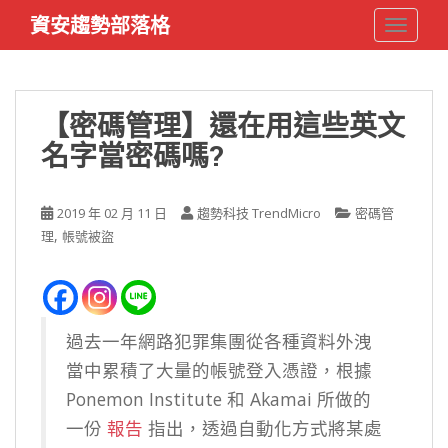
S
資安趨勢部落格
TOGGLE
k
i
p
t
【密碼管理】還在用這些英文
o
名字當密碼嗎?
m
a
i
2019 年 02 月 11 日
趨勢科技 TrendMicro
密碼管
n
,
理
帳號被盜
c
o
n
t
e
過去一年網路犯罪集團從各種資料外洩
n
當中累積了大量的帳號登入憑證，根據
t
Ponemon Institute 和 Akamai 所做的
一份
報告
指出，透過自動化方式將某處