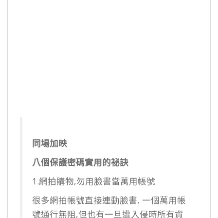
同場加映
八個保護密碼實用的祕訣
1.網拍購物,勿用臉書當萬用帳號
很多網拍帳號直接連動臉書, 一個萬用帳
號通行無阻,但也有一旦遭入侵時所有資