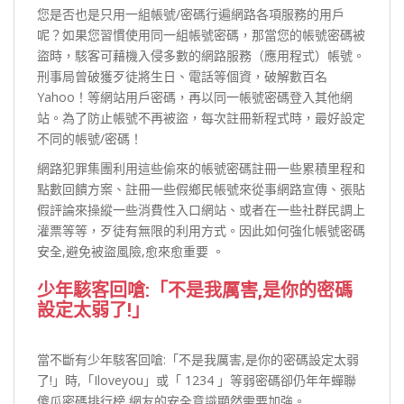
您是否也是只用一組帳號/密碼行遍網路各項服務的用戶
呢？如果您習慣使用同一組帳號密碼，那當您的帳號密碼被
盜時，駭客可藉機入侵多數的網路服務（應用程式）帳號。
刑事局曾破獲歹徒將生日、電話等個資，破解數百名
Yahoo！等網站用戶密碼，再以同一帳號密碼登入其他網
站。為了防止帳號不再被盜，每次註冊新程式時，最好設定
不同的帳號/密碼！
網路犯罪集團利用這些偷來的帳號密碼註冊一些累積里程和
點數回饋方案、註冊一些假鄉民帳號來從事網路宣傳、張貼
假評論來操縱一些消費性入口網站、或者在一些社群民調上
灌票等等，歹徒有無限的利用方式。因此如何強化帳號密碼
安全,避免被盜風險,愈來愈重要 。
少年駭客回嗆:「不是我厲害,是你的密碼
設定太弱了!」
當不斷有少年駭客回嗆:「不是我厲害,是你的密碼設定太弱
了!」時,「Iloveyou」或「 1234 」等弱密碼卻仍年年蟬聯
傻瓜密碼排行榜,網友的安全意識顯然需要加強。