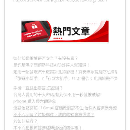
如何知道網址是否安全？有沒有毒？
是詐騙嗎？問趨勢科技AI防詐達人就知道！
她用一招發現汽車旅館針孔攝影機！資安專家提醒它也會駭人成
「旅遊小幫手」
?
「存款大扒手」
! FBI
警告：出國旅遊不要做的
手機一直跳出廣告,怎麼辦？
台灣人愛用的十大密碼,有九個不用一秒就被破解!
iPhone 遭入侵六個跡象
懷疑信箱遭駭,「Gmail 密碼改到記不住,信件內容還是外洩？」
不小心回覆了垃圾郵件，我的帳號會被盜嗎？
該如何補救？
不小心點到可疑連結時該做的四件事！