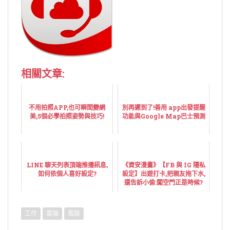
相關文章:
不用拍照APP,也可瞬間變網
別再遲到了!善用 app出發提醒
美,5個必學拍照姿勢與技巧!
功能與Google Map巴士預測
LINE 聊天列表頂端推播訊息,
《資安漫畫》【FB 與 IG 隱私
如何依個人喜好設定?
設定】出遊打卡,把親友拖下水,
還告訴小偷:闖空門正是時候?
工作
雲端
風險