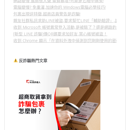
網路變慢 風扇很大聲 電費暴增?可能是它暗中搞鬼!
電腦變慢? 免重灌,加速你的 Windows電腦必學技巧!
包裹出現這特徵,超商店員警告是詐騙!
親友社群私訊求助LINE被盜,要求幫忙LINE「輔助驗證」,詐騙
收到 Microsoft 帳號異常登入活動,是被駭了？還是網路釣魚？
[新型 LINE 詐騙]傳QR碼要求加好友,當心帳號被盜！
收到 Chrome 顯示「在資料外洩中偵測到您剛剛使用的密碼」
反詐騙熱門文章