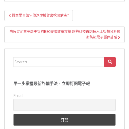
文
機器學習如何偵測虛擬貨幣挖礦病毒?
章
導
防假冒企業高層主管的BEC變臉詐騙攻擊 趨勢科技首創採人工智慧分析技
覽
術防範電子郵件詐騙
Search
for:
早一步掌握最新詐騙手法，立即訂閱電子報
Email