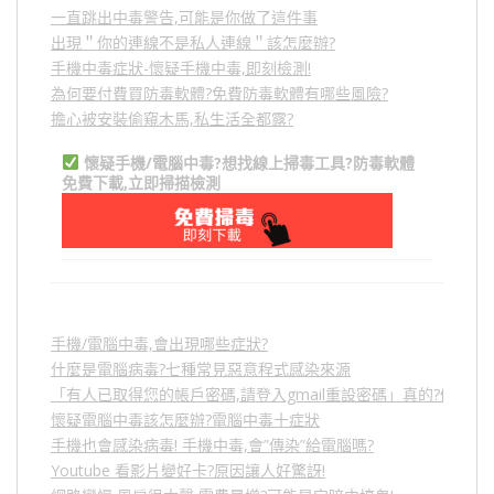
一直跳出中毒警告,可能是你做了這件事
出現＂你的連線不是私人連線＂該怎麼辦?
手機中毒症狀-懷疑手機中毒,即刻檢測!
為何要付費買防毒軟體?免費防毒軟體有哪些風險?
擔心被安裝偷窺木馬,私生活全都露?
懷疑手機/電腦中毒?想找線上掃毒工具?防毒軟體
免費下載,立即掃描檢測
手機/電腦中毒,會出現哪些症狀?
什麼是電腦病毒?七種常見惡意程式感染來源
「有人已取得您的帳戶密碼,請登入gmail重設密碼」真的?假的?
懷疑電腦中毒該怎麼辦?電腦中毒十症狀
手機也會感染病毒! 手機中毒,會”傳染”給電腦嗎?
Youtube 看影片變好卡?原因讓人好驚訝!