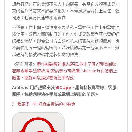
訊內容極有可能會遭不法人士的窺探，甚至造成顧客或是往
來的客戶們帶來不必要的損失，不僅是您要背負上責任，公
司方面也要背負連帶相關責任。
不僅是工作上個人須注意不要將私人雲端與工作上的雲端混
淆使用，公司方面所制訂的工作方針或是政策內容也需好好
的確認清楚，即便公司方面認可私人的雲端服務的使用，也
不要使用同一組帳號密碼，並謹慎的設定一組讓不法人士難
以破解的帳號密碼才是較保險的作法！
《延伸閱讀》
歷年被破解的懶人密碼,你中了嗎?(同場加映:
密碼攻擊手法解析)
勒索病毒也可網購! ShurL0ckr在暗網上
販售，據報可以繞過雲端應用程式
Android
用戶趕緊安裝
i3C app
，趨勢科技專業線上客服
團隊，協助您解決在手機或電腦上遇到的問題。
》 看更多 3C 好麻吉提供的小撇步