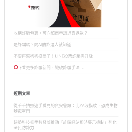
收到詐騙包裹，可向超商申請退貨退款？
是詐騙嗎？問AI防詐達人就知道
不要再幫狗狗投票了！LINE投票詐騙再升級
⟫看更多詐騙新聞，識破詐騙手法….
近期文章
從千千拍照遮手看見的資安警訊：比YA洩指紋，恐成生物
辨識罩門
趨勢科技攜手數發部推動「詐騙網站即時警示機制」強化
全民防詐力