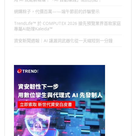
網購粽子，代價百萬——端午節前的詐騙警示
TrendLife™ 於 COMPUTEX 2026 搶先預覽業界首款家庭
專屬AI助理Kaleida™
資安新聞週報｜AI 讓漏洞武器化從一天縮短到一分鐘