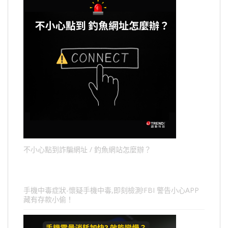
不小心點到詐騙網址 / 釣魚網站怎麼辦？
手機中毒症狀-懷疑手機中毒,即刻檢測!FBI 警告小心APP
藏有存款小偷！