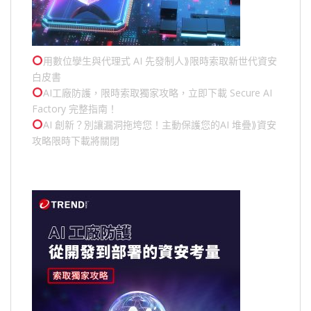
用數位孿生與代理式 AI 先發制人⟫限時索取新世代資安
白皮書
AI工廠防護，限時索取獨家攻略，立即下載 Secure AI
Factory 完整指南！
AI 創新？別讓漏洞拖垮您！主動保護您的
AI 堆疊
⟫資安
攻略限時下載將關閉