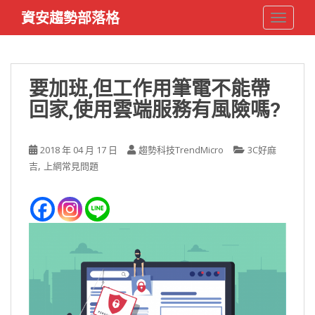
S
資安趨勢部落格
TOGGLE
k
i
p
t
要加班,但工作用筆電不能帶
o
回家,使用雲端服務有風險嗎?
m
a
i
2018 年 04 月 17 日
趨勢科技TrendMicro
3C好麻
n
,
吉
上網常見問題
c
o
n
t
e
n
t