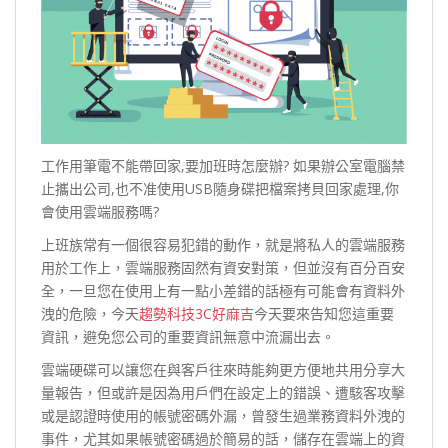
工作用筆電不能帶回家,要加班時怎麼辦? 如果辦公室電腦禁
止攜出公司,也不准使用USB隨身碟把檔案拷貝回家處理,你
會使用雲端服務嗎?
上班族常有一個很容易犯錯的動作，就是將私人的雲端服務
用於工作上，雲端服務固然有資安對策，但並沒有百分百安
全，一旦您在使用上有一點小差錯的話極有可能會有資料外
洩的危險，今天
趨勢科技3C好麻吉
今天要來告知您這重要
資訊，避免您公司的重要資訊無意中流漏出去。
雲端硬碟可以讓您在與客戶往來時能夠更方便地共用分享大
量報告，但或許是因為用戶們在設定上的錯誤、遭駭客攻擊
或是認證時使用的帳號密碼外漏，曾發生過業務資料外洩的
事件，尤其如果帳號密碼過於簡易的話，儲存在雲端上的資