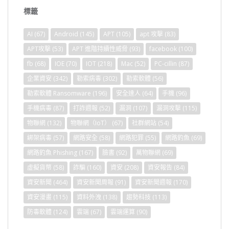
標籤
AI
(67)
Android
(145)
APT
(105)
apt 攻擊
(83)
APT攻擊
(53)
APT 進階持續性威脅
(93)
facebook
(100)
fb
(68)
IOE
(70)
IOT
(218)
Mac
(52)
PC-cillin
(87)
企業資安
(342)
勒索病毒
(302)
勒索軟體
(56)
勒索軟體 Ransomware
(196)
安全達人
(64)
手機
(96)
手機病毒
(87)
打詐週報
(52)
漏洞
(107)
漏洞攻擊
(115)
物聯網
(132)
物聯網（IoT）
(67)
社群網站
(54)
綁架病毒
(57)
網路安全
(58)
網路犯罪
(55)
網路釣魚
(69)
網路釣魚 Phishing
(167)
臉書
(92)
萬物聯網
(69)
虛擬貨幣
(58)
詐騙
(160)
資安
(208)
資安報告
(84)
資安新聞
(464)
資安新聞周報
(91)
資安新聞週報
(170)
資安漫畫
(115)
資料外洩
(138)
趨勢科技
(113)
防毒軟體
(124)
雲端
(67)
雲端運算
(90)