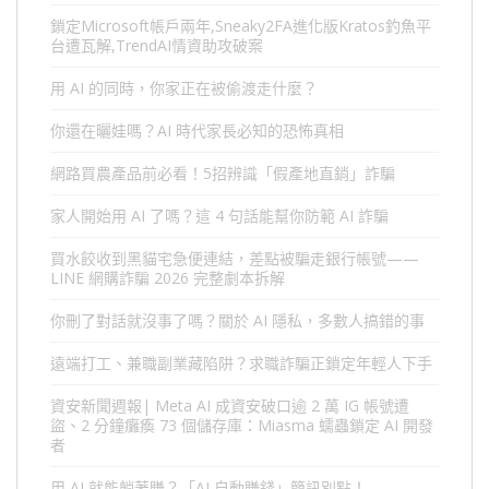
鎖定Microsoft帳戶兩年,Sneaky2FA進化版Kratos釣魚平
台遭瓦解,TrendAI情資助攻破案
用 AI 的同時，你家正在被偷渡走什麼？
你還在曬娃嗎？AI 時代家長必知的恐怖真相
網路買農產品前必看！5招辨識「假產地直銷」詐騙
家人開始用 AI 了嗎？這 4 句話能幫你防範 AI 詐騙
買水餃收到黑貓宅急便連結，差點被騙走銀行帳號——
LINE 網購詐騙 2026 完整劇本拆解
你刪了對話就沒事了嗎？關於 AI 隱私，多數人搞錯的事
遠端打工、兼職副業藏陷阱？求職詐騙正鎖定年輕人下手
資安新聞週報| Meta AI 成資安破口逾 2 萬 IG 帳號遭
盜、2 分鐘癱瘓 73 個儲存庫：Miasma 蠕蟲鎖定 AI 開發
者
用 AI 就能躺著賺？「AI 自動賺錢」簡訊別點！