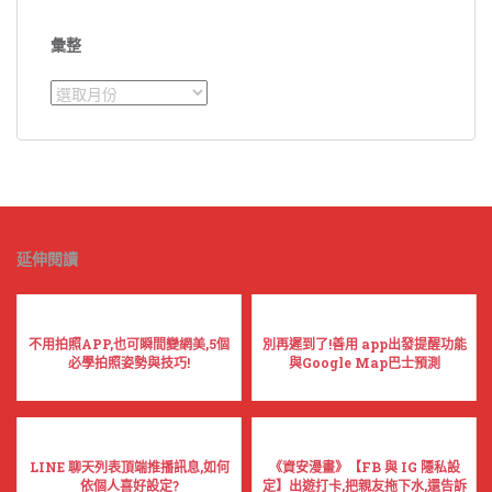
彙整
彙
整
延伸閱讀
不用拍照APP,也可瞬間變網美,5個
別再遲到了!善用 app出發提醒功能
必學拍照姿勢與技巧!
與Google Map巴士預測
LINE 聊天列表頂端推播訊息,如何
《資安漫畫》【FB 與 IG 隱私設
依個人喜好設定?
定】出遊打卡,把親友拖下水,還告訴