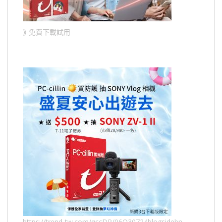
⟫ 免費下載試用
https://trend-tw.com/qccDP/06Q30724blogsidebn