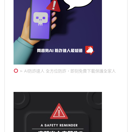
➣ AI防詐達人 全方位防詐，即刻免費下載保護全家人