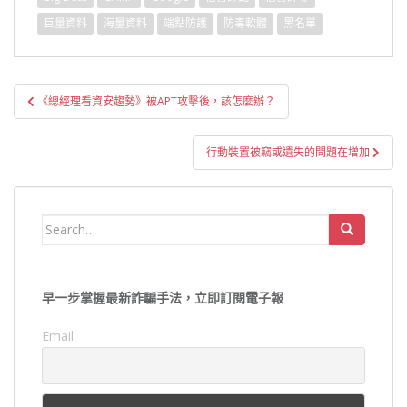
巨量資料
海量資料
端點防護
防毒軟體
黑名單
文
《總經理看資安趨勢》被APT攻擊後，該怎麼辦？
章
導
行動裝置被竊或遺失的問題在增加
覽
Search
for:
早一步掌握最新詐騙手法，立即訂閱電子報
Email