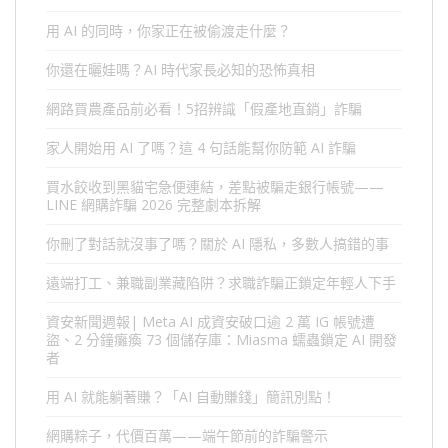
用 AI 的同時，你家正在被偷渡走什麼？
你還在曬娃嗎？AI 時代家長必知的恐怖真相
網路買農產品前必看！5招辨識「假產地直銷」詐騙
家人開始用 AI 了嗎？這 4 句話能幫你防範 AI 詐騙
買水餃收到黑貓宅急便連結，差點被騙走銀行帳號——
LINE 網購詐騙 2026 完整劇本拆解
你刪了對話就沒事了嗎？關於 AI 隱私，多數人搞錯的事
遠端打工、兼職副業藏陷阱？求職詐騙正鎖定年輕人下手
資安新聞週報| Meta AI 成資安破口逾 2 萬 IG 帳號遭
盜、2 分鐘癱瘓 73 個儲存庫：Miasma 蠕蟲鎖定 AI 開發
者
用 AI 就能躺著賺？「AI 自動賺錢」簡訊別點！
網購粽子，代價百萬——端午節前的詐騙警示