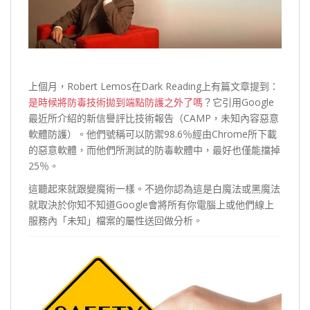
上個月，Robert Lemos在Dark Reading上有篇文章提到：
是時候將防毒技術拋到端點防護之外了嗎
？它引用Google
最近所介紹的新信譽評比技術報告（CAMP，未知內容惡意
軟體防護）。他們號稱可以防禦98.6％經由Chrome所下載
的惡意軟體，而他們所測試的防毒軟體中，最好也僅能擋掉
25％。
這聽起來就跟變魔術一樣。不過你認為這是白魔法或黑魔法
就取決於你知不知道Google會將所有你電腦上或他們線上
服務內「未知」檔案的屬性送回做分析。