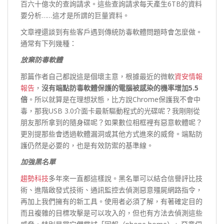
百六十億次的查詢請求。這些查詢請求每天產生6TB的資料
要分析……這才是所謂的巨量資料。
文章裡還談到有些客戶遇到傳統防毒軟體問題時會怎麼做。
通常有下列幾種：
放棄防毒軟體
那篇作者自己都說這是個壞主意，根據最近的微軟
資安情報
報告
，
沒有端點防毒軟體保護的電腦被感染的機率增加5.5
倍
。所以就算是在理想狀態，比方說Chrome保護我不會中
毒，那我USB 3.0介面卡最新驅動程式的光碟呢？我剛剛從
朋友那所拿到的隨身碟呢？如果數位相框裡有惡意軟體呢？
更別提那些會透過軟體漏洞或其他方式進來的威脅。端點防
護仍然是必要的，也是有效防禦的基準線。
加強黑名單
趨勢科技
多年來一直都這樣說。黑名單可以結合信譽評比技
術、進階啟發式技術、通訊監控去偵測惡意殭屍網路指令，
再加上我們擁有的新工具。使用者必須了解，有著確定目的
而且複雜的目標攻擊是可以攻入的，但也有方法去偵測這些