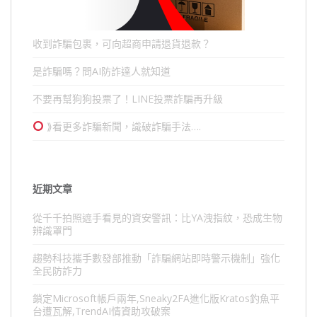
收到詐騙包裹，可向超商申請退貨退款？
是詐騙嗎？問AI防詐達人就知道
不要再幫狗狗投票了！LINE投票詐騙再升級
⟫看更多詐騙新聞，識破詐騙手法….
近期文章
從千千拍照遮手看見的資安警訊：比YA洩指紋，恐成生物
辨識罩門
趨勢科技攜手數發部推動「詐騙網站即時警示機制」強化
全民防詐力
鎖定Microsoft帳戶兩年,Sneaky2FA進化版Kratos釣魚平
台遭瓦解,TrendAI情資助攻破案