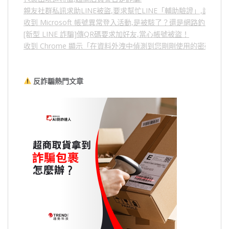
親友社群私訊求助LINE被盜,要求幫忙LINE「輔助驗證」,詐騙
收到 Microsoft 帳號異常登入活動,是被駭了？還是網路釣魚？
[新型 LINE 詐騙]傳QR碼要求加好友,當心帳號被盜！
收到 Chrome 顯示「在資料外洩中偵測到您剛剛使用的密碼」
反詐騙熱門文章