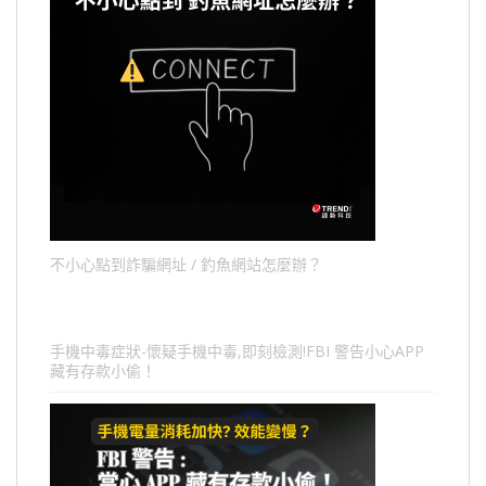
不小心點到詐騙網址 / 釣魚網站怎麼辦？
手機中毒症狀-懷疑手機中毒,即刻檢測!FBI 警告小心APP
藏有存款小偷！