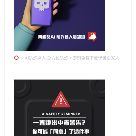
➣ AI防詐達人 全方位防詐，即刻免費下載保護全家人