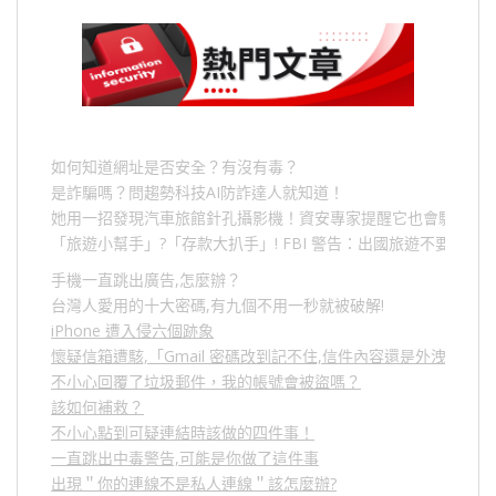
如何知道網址是否安全？有沒有毒？
是詐騙嗎？問趨勢科技AI防詐達人就知道！
她用一招發現汽車旅館針孔攝影機！資安專家提醒它也會駭人成
「旅遊小幫手」
?
「存款大扒手」
! FBI
警告：出國旅遊不要做的
手機一直跳出廣告,怎麼辦？
台灣人愛用的十大密碼,有九個不用一秒就被破解!
iPhone 遭入侵六個跡象
懷疑信箱遭駭,「Gmail 密碼改到記不住,信件內容還是外洩？」
不小心回覆了垃圾郵件，我的帳號會被盜嗎？
該如何補救？
不小心點到可疑連結時該做的四件事！
一直跳出中毒警告,可能是你做了這件事
出現＂你的連線不是私人連線＂該怎麼辦?