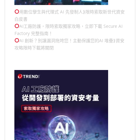
用數位孿生與代理式 AI 先發制人⟫限時索取新世代資安
白皮書
AI工廠防護，限時索取獨家攻略，立即下載 Secure AI
Factory 完整指南！
AI 創新？別讓漏洞拖垮您！主動保護您的
AI 堆疊
⟫資安
攻略限時下載將關閉