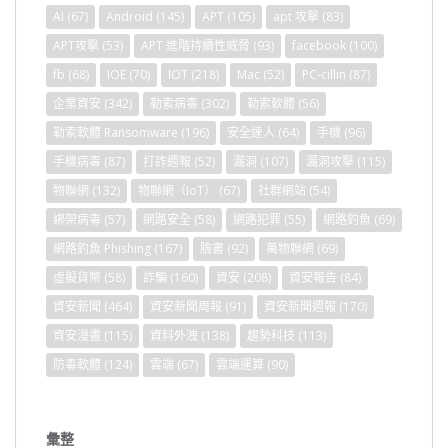
AI
(67)
Android
(145)
APT
(105)
apt 攻擊
(83)
APT攻擊
(53)
APT 進階持續性威脅
(93)
facebook
(100)
fb
(68)
IOE
(70)
IOT
(218)
Mac
(52)
PC-cillin
(87)
企業資安
(342)
勒索病毒
(302)
勒索軟體
(56)
勒索軟體 Ransomware
(196)
安全達人
(64)
手機
(96)
手機病毒
(87)
打詐週報
(52)
漏洞
(107)
漏洞攻擊
(115)
物聯網
(132)
物聯網（IoT）
(67)
社群網站
(54)
綁架病毒
(57)
網路安全
(58)
網路犯罪
(55)
網路釣魚
(69)
網路釣魚 Phishing
(167)
臉書
(92)
萬物聯網
(69)
虛擬貨幣
(58)
詐騙
(160)
資安
(208)
資安報告
(84)
資安新聞
(464)
資安新聞周報
(91)
資安新聞週報
(170)
資安漫畫
(115)
資料外洩
(138)
趨勢科技
(113)
防毒軟體
(124)
雲端
(67)
雲端運算
(90)
彙整