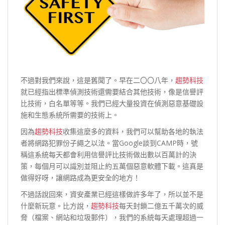
不過對我們來說，這是舊聞了。早在二〇〇八年，
趨勢科技
就已經指出標準偵測技術還需要結合其他技術，像是信譽評
比技術，白名單等等。我們已經大量投資在偵測惡意基礎設
施和生態系統所需要的技術上。
因為
趨勢科技
收集這麼多的資料，我們可以幫助各地的執法
者將網路犯罪份子繩之以法。當Google談到CAMP時，號
稱這系統每天都會利用信譽評比技術做出數以百萬計的決
策，每個月可以識別並阻止約五萬個惡意軟體下載。這真是
做得好呀，讓網路成為更安全的地方！
不過話說回來，資安產業已經這樣做許多年了，所以並不是
什麼新玩意。比方說，
趨勢科技
每天封鎖二億五千萬次的威
脅（檔案、網站和垃圾郵件），我們的系統每天處理超過一