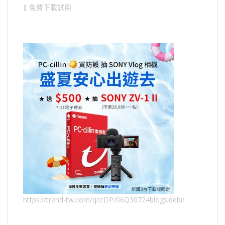
⟫ 免費下載試用
https://trend-tw.com/qccDP/06Q30724blogsidebn