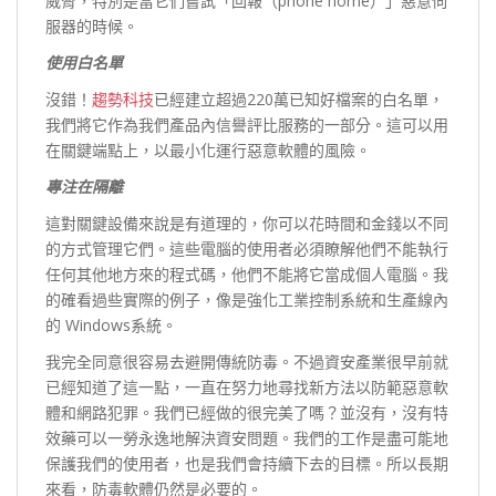
威脅，特別是當它們嘗試「回報（phone home）」惡意伺
服器的時候。
使用白名單
沒錯！
趨勢科技
已經建立超過220萬已知好檔案的白名單，
我們將它作為我們產品內信譽評比服務的一部分。這可以用
在關鍵端點上，以最小化運行惡意軟體的風險。
專注在隔離
這對關鍵設備來說是有道理的，你可以花時間和金錢以不同
的方式管理它們。這些電腦的使用者必須瞭解他們不能執行
任何其他地方來的程式碼，他們不能將它當成個人電腦。我
的確看過些實際的例子，像是強化工業控制系統和生產線內
的 Windows系統。
我完全同意很容易去避開傳統防毒。不過資安產業很早前就
已經知道了這一點，一直在努力地尋找新方法以防範惡意軟
體和網路犯罪。我們已經做的很完美了嗎？並沒有，沒有特
效藥可以一勞永逸地解決資安問題。我們的工作是盡可能地
保護我們的使用者，也是我們會持續下去的目標。所以長期
來看，防毒軟體仍然是必要的。