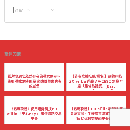
彙
整
延伸閱讀
雖然低調但依然存在的勒索病毒～
【防毒軟體推薦/排名 】趨勢科技
使用 勒索病毒剋星 來遠離勒索病毒
PC-cillin 榮獲 AV-TEST 頒發 年
的威脅
度「最佳防護獎」(Best
Protection Award)
《防毒軟體》使用趨勢科技PC-
【防毒軟體】PC-cillin雲端版 不
cillin 「安心Pay」 確保網路交易
只防電腦、手機病毒還幫你保護密
安全
碼,給你最完整的安全防護!