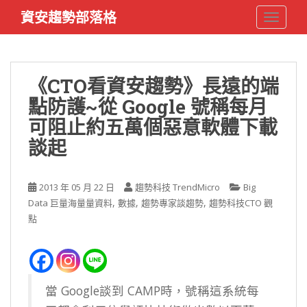
S
資安趨勢部落格
TOGGLE
k
i
p
t
《CTO看資安趨勢》長遠的端
o
點防護~從 Google 號稱每月
m
a
可阻止約五萬個惡意軟體下載
i
談起
n
c
o
2013 年 05 月 22 日
趨勢科技 TrendMicro
Big
n
,
,
,
Data 巨量海量量資料
數據
趨勢專家談趨勢
趨勢科技CTO 觀
t
點
e
n
t
當 Google談到 CAMP時，號稱這系統每