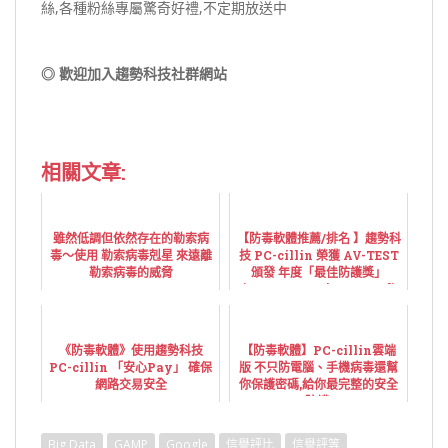
絲,各種粉絲專屬驚奇好禮,不定期放送中
◎ 歡迎加入趨勢科技社群網站
相關文章:
雖然低調但依然存在的勒索病
【防毒軟體推薦/排名 】趨勢科
毒～使用 勒索病毒剋星 來遠離
技 PC-cillin 榮獲 AV-TEST
勒索病毒的威脅
頒發 年度「最佳防護獎」
(Best Protection Award)
《防毒軟體》使用趨勢科技
【防毒軟體】PC-cillin雲端
PC-cillin 「安心Pay」 確保
版 不只防電腦、手機病毒還幫
網路交易安全
你保護密碼,給你最完整的安全
防護!
Big Data
GAMP
Google
信譽評比
信譽評等