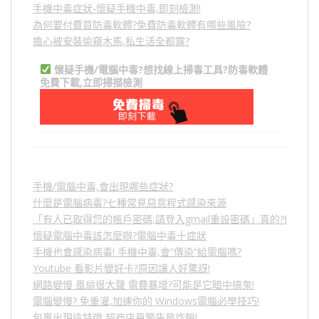
手機中毒症狀-懷疑手機中毒,即刻檢測!
為何要付費買防毒軟體?免費防毒軟體有哪些風險?
擔心被安裝偷窺木馬,私生活全都露?
懷疑手機/電腦中毒?想找線上掃毒工具?防毒軟體
免費下載,立即掃描檢測
手機/電腦中毒,會出現哪些症狀?
什麼是電腦病毒?七種常見惡意程式感染來源
「有人已取得您的帳戶密碼,請登入gmail重設密碼」真的?假的?
懷疑電腦中毒該怎麼辦?電腦中毒十症狀
手機也會感染病毒! 手機中毒,會”傳染”給電腦嗎?
Youtube 看影片變好卡?原因讓人好驚訝!
網路變慢 風扇很大聲 電費暴增?可能是它暗中搞鬼!
電腦變慢? 免重灌,加速你的 Windows電腦必學技巧!
包裹出現這特徵,超商店員警告是詐騙!