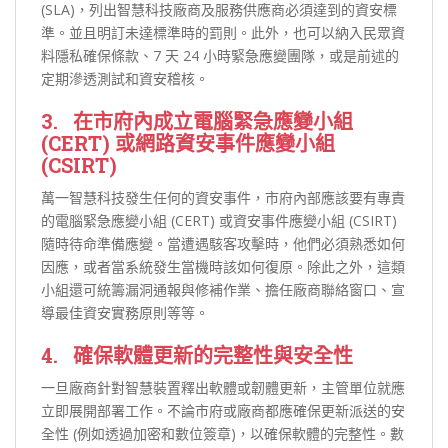
(SLA)，列出智慧科技廠商及服務供應商必須達到的資安標
準。並且明訂未達標準時的罰則。此外，也可以納入民眾資
料隱私確保條款、7 天 24 小時緊急應變團隊，或是前述的
定期滲透測試和資安稽核。
3. 在市府內成立電腦緊急應變小組
(CERT) 或網路資安事件應變小組
(CSIRT)
萬一智慧科技發生任何的資安事件，市府內部應該要有專責
的電腦緊急應變小組 (CERT) 或資安事件應變小組 (CSIRT)
隨時待命準備應變。當遭遇駭客攻擊時，他們必須熟悉如何
因應，或者當系統發生當機時該如何復原。除此之外，這類
小組還可統籌漏洞通報與修補作業、擔任廠商聯絡窗口、宣
導最佳資安實務原則等等。
4. 確保軟體更新的完整性與安全性
一旦廠商針對智慧裝置釋出軟體或韌體更新，主管單位就應
立即展開部署工作。不論市府或廠商都應確保更新派送的安
全性 (例如透過加密和數位簽章)，以確保軟體的完整性。數