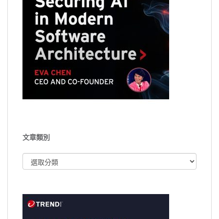
文章類別
文
章
類
別