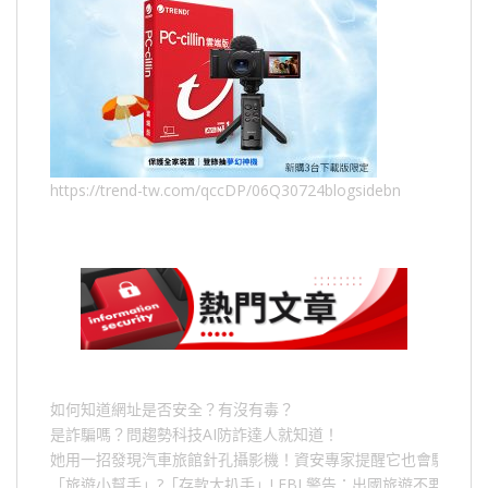
https://trend-tw.com/qccDP/06Q30724blogsidebn
如何知道網址是否安全？有沒有毒？
是詐騙嗎？問趨勢科技AI防詐達人就知道！
她用一招發現汽車旅館針孔攝影機！資安專家提醒它也會駭人成
「旅遊小幫手」
?
「存款大扒手」
! FBI
警告：出國旅遊不要做的