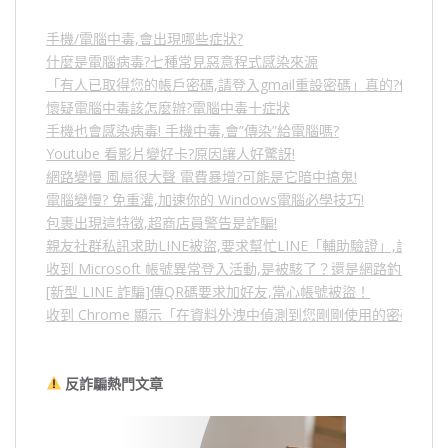
手機/電腦中毒,會出現哪些症狀?
什麼是電腦病毒?七種常見惡意程式感染來源
「有人已取得您的帳戶密碼,請登入gmail重設密碼」真的?假的?
懷疑電腦中毒該怎麼辦?電腦中毒十症狀
手機也會感染病毒! 手機中毒,會”傳染”給電腦嗎?
Youtube 看影片變好卡?原因讓人好驚訝!
網路變慢 風扇很大聲 電費暴增?可能是它暗中搞鬼!
電腦變慢? 免重灌,加速你的 Windows電腦必學技巧!
包裹出現這特徵,超商店員警告是詐騙!
親友社群私訊求助LINE被盜,要求幫忙LINE「輔助驗證」,詐騙
收到 Microsoft 帳號異常登入活動,是被駭了？還是網路釣魚？
[新型 LINE 詐騙]傳QR碼要求加好友,當心帳號被盜！
收到 Chrome 顯示「在資料外洩中偵測到您剛剛使用的密碼」
反詐騙熱門文章