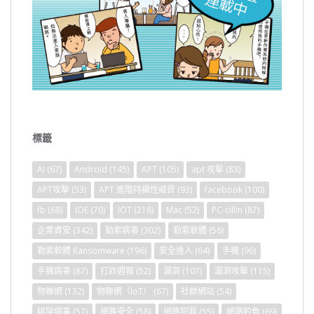
標籤
AI
(67)
Android
(145)
APT
(105)
apt 攻擊
(83)
APT攻擊
(53)
APT 進階持續性威脅
(93)
facebook
(100)
fb
(68)
IOE
(70)
IOT
(218)
Mac
(52)
PC-cillin
(87)
企業資安
(342)
勒索病毒
(302)
勒索軟體
(56)
勒索軟體 Ransomware
(196)
安全達人
(64)
手機
(96)
手機病毒
(87)
打詐週報
(52)
漏洞
(107)
漏洞攻擊
(115)
物聯網
(132)
物聯網（IoT）
(67)
社群網站
(54)
綁架病毒
(57)
網路安全
(58)
網路犯罪
(55)
網路釣魚
(69)