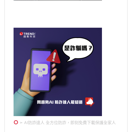
➣ AI防詐達人 全方位防詐，即刻免費下載保護全家人