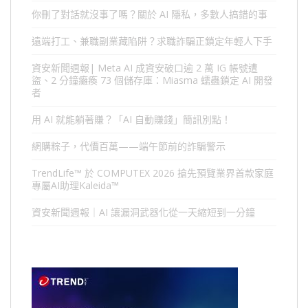
你刪了對話就沒事了嗎？關於 AI 隱私，多數人搞錯的事
遠端打工、兼職副業藏陷阱？求職詐騙正鎖定年輕人下手
資安新聞週報| Meta AI 成資安破口逾 2 萬 IG 帳號遭
盜、2 分鐘癱瘓 73 個儲存庫：Miasma 蠕蟲鎖定 AI 開發
者
用 AI 就能躺著賺？「AI 自動賺錢」簡訊別點！
網購粽子，代價百萬——端午節前的詐騙警示
TrendLife™ 於 COMPUTEX 2026 搶先預覽業界首款家庭
專屬AI助理Kaleida™
資安新聞週報｜AI 讓漏洞武器化從一天縮短到一分鐘