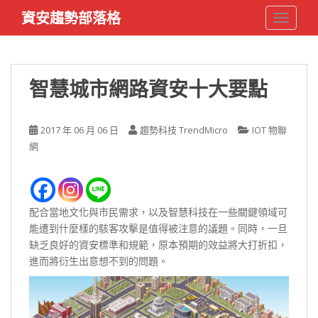
S
資安趨勢部落格
TOGGLE
k
i
p
t
智慧城市網路資安十大要點
o
m
a
2017 年 06 月 06 日
趨勢科技 TrendMicro
IOT 物聯
i
網
n
c
o
n
配合當地文化與市民需求，以及智慧科技在一些關鍵領域可
t
能遭到什麼樣的駭客攻擊是值得被注意的議題。同時，一旦
e
缺乏良好的資安標準和規範，原本預期的效益將大打折扣，
n
進而將衍生出意想不到的問題。
t