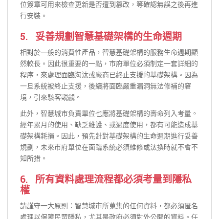
位簽章可用來檢查更新是否遭到篡改，等確認無誤之後再進
行安裝。
5. 妥善規劃智慧基礎架構的生命週期
相對於一般的消費性產品，智慧基礎架構的服務生命週期顯
然較長。因此很重要的一點，市府單位必須制定一套詳細的
程序，來處理面臨淘汰或廠商已終止支援的基礎架構。因為
一旦系統被終止支援，後續將面臨嚴重漏洞無法修補的窘
境，引來駭客覬覦。
此外，智慧城市負責單位也應將基礎架構的壽命列入考量。
經年累月的使用、缺乏維護、或過度使用，都有可能造成基
礎架構耗損。因此，預先針對基礎架構的生命週期進行妥善
規劃，未來市府單位在面臨系統必須維修或汰換時就不會不
知所措。
6. 所有資料處理流程都必須考量到隱私
權
請謹守一大原則：智慧城市所蒐集的任何資料，都必須匿名
處理以保障民眾隱私，尤其是政府必須對外公開的資料。任