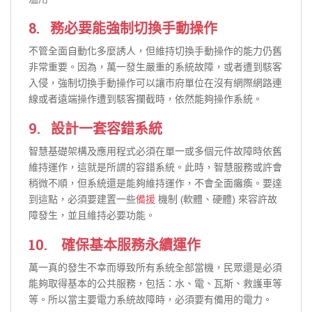
8. 務必要能強制切換手動操作
不管全面自動化多麼誘人，但維持切換手動操作的能力仍舊
非常重要。因為，萬一發生嚴重的系統故障，或者遭到駭客
入侵，強制切換手動操作可以讓市府單位在沒有網際網路連
線或者遠端操作遭到駭客攔截時，依然能夠操作系統。
9. 設計一套容錯系統
智慧基礎架構及應用程式必須在單一或多個元件故障時依舊
維持運作，這就是所謂的容錯系統。此時，智慧服務或許會
稍微不順，但系統還是能夠維持運作，不會全面癱瘓。要達
到這點，必須要建置一些
備援
機制 (軟體、硬體) 來容許故
障發生，並且維持必要功能。
10. 確保基本服務永續運作
萬一真的發生不幸而導致所有系統全部當機，民眾還是必須
能夠取得基本的公共服務，包括：水、電、瓦斯、救護車等
等。所以當主要電力系統故障時，必須要有備用的電力。