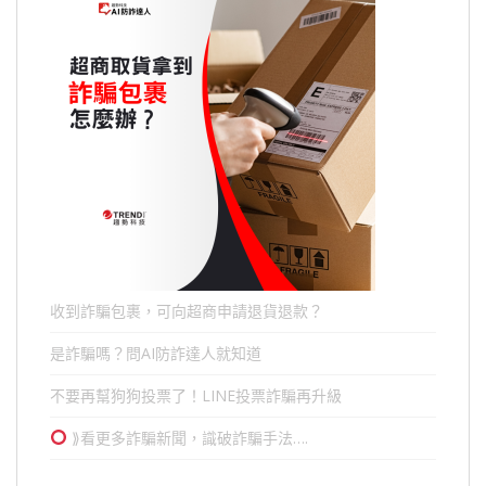
收到詐騙包裹，可向超商申請退貨退款？
是詐騙嗎？問AI防詐達人就知道
不要再幫狗狗投票了！LINE投票詐騙再升級
⟫看更多詐騙新聞，識破詐騙手法….