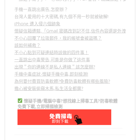
手機一直跳出廣告,怎麼辦？
台灣人愛用的十大密碼,有九個不用一秒就被破解!
iPhone 遭入侵六個跡象
懷疑信箱遭駭,「Gmail 密碼改到記不住,信件內容還是外洩？」
不小心回覆了垃圾郵件，我的帳號會被盜嗎？
該如何補救？
不小心點到可疑連結時該做的四件事！
一直跳出中毒警告,可能是你做了這件事
出現＂你的連線不是私人連線＂該怎麼辦?
手機中毒症狀-懷疑手機中毒,即刻檢測!
為何要付費買防毒軟體?免費防毒軟體有哪些風險?
擔心被安裝偷窺木馬,私生活全都露?
懷疑手機/電腦中毒?想找線上掃毒工具?防毒軟體
免費下載,立即掃描檢測