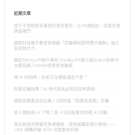
近期文章
從千千拍照遮手看見的資安警訊：比YA洩指紋，恐成生物
辨識罩門
趨勢科技攜手數發部推動「詐騙網站即時警示機制」強化
全民防詐力
鎖定Microsoft帳戶兩年,Sneaky2FA進化版Kratos釣魚平
台遭瓦解,TrendAI情資助攻破案
用 AI 的同時，你家正在被偷渡走什麼？
你還在曬娃嗎？AI 時代家長必知的恐怖真相
網路買農產品前必看！5招辨識「假產地直銷」詐騙
家人開始用 AI 了嗎？這 4 句話能幫你防範 AI 詐騙
買水餃收到黑貓宅急便連結，差點被騙走銀行帳號——
LINE 網購詐騙 2026 完整劇本拆解