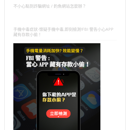
不小心點到詐騙網址 / 釣魚網站怎麼辦？
手機中毒症狀-懷疑手機中毒,即刻檢測!FBI 警告小心APP
藏有存款小偷！