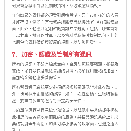
何與智慧城市計劃無關的資料，都必須徹底銷毀。
任何敏感的資料都必須受到嚴格管制，只有市府核准的人員
才能存取，例如：有義務達成服務等級協議 (SLA) 的服務廠
商。此外，也應制定明確的資訊共享規範，包括：哪些資訊
可以共享、誰可以共享，以及資料隱私保障機制為何。此外
也應包含資料備份與復原的規劃，以防災難發生。
7. 加密、認證及管制所有通訊
所有的通訊，不論有線或無線，皆應防範駭客竊聽、攔截及
竄改，尤其是包含敏感資訊的資料，必須採用嚴格的加密，
而加密金鑰也應妥善保管。
所有智慧通訊系統至少必須經過帳號密碼認證才能存取。此
外，也可採用更嚴格的認證，如：一次性密碼、生物特徵認
證、雙重或多重認證等等來提高安全性。
市府單位應管制通訊協定和流量，以降低中央系統或多個彼
此相連的裝置遭攻擊而離線的風險。將智慧通訊系統上非必
要的功能全部關閉，如此可縮小駭客的攻擊面，也避免遭人
濫用。