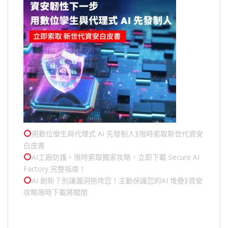
用數位孿生與代理式 AI 先發制人⟫限時索取新世代資安
白皮書
AI工廠防護，限時索取獨家攻略，立即下載 Secure AI
Factory 完整指南！
AI 創新？別讓漏洞拖垮您！主動保護您的
AI 堆疊
⟫資安
攻略限時下載將關閉