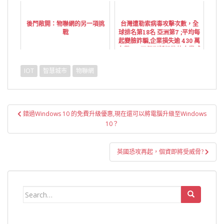
後門敞開：物聯網的另一項挑
台灣遭勒索病毒攻擊次數，全
戰
球排名第18名 亞洲第7 ;平均每
起變臉詐騙,企業損失逾 430 萬
台幣 --- 四個刷新紀錄的企業威
脅
IOT
智慧城市
物聯網
文
錯過Windows 10 的免費升級優惠,現在還可以將電腦升級至Windows
章
10？
導
覽
英國恐攻再起，個資即將受威脅?
Search
for: