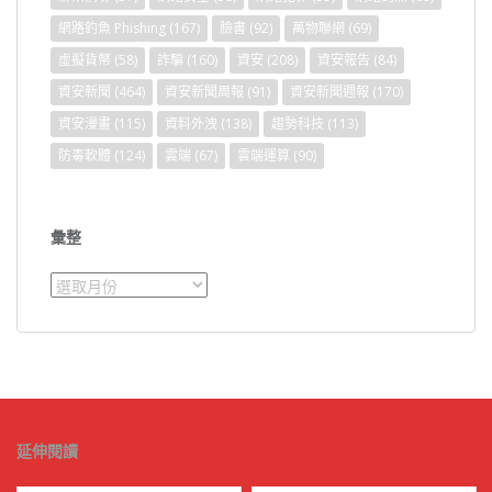
網路釣魚 Phishing
(167)
臉書
(92)
萬物聯網
(69)
虛擬貨幣
(58)
詐騙
(160)
資安
(208)
資安報告
(84)
資安新聞
(464)
資安新聞周報
(91)
資安新聞週報
(170)
資安漫畫
(115)
資料外洩
(138)
趨勢科技
(113)
防毒軟體
(124)
雲端
(67)
雲端運算
(90)
彙整
彙
整
延伸閱讀