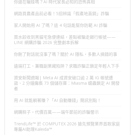
你還在曬娃嗎？AI 時代家長必知的恐怖真相
網路買農產品前必看！5招辨識「假產地直銷」詐騙
家人開始用 AI 了嗎？這 4 句話能幫你防範 AI 詐騙
買水餃收到黑貓宅急便連結，差點被騙走銀行帳號——
LINE 網購詐騙 2026 完整劇本拆解
你刪了對話就沒事了嗎？關於 AI 隱私，多數人搞錯的事
遠端打工、兼職副業藏陷阱？求職詐騙正鎖定年輕人下手
資安新聞週報| Meta AI 成資安破口逾 2 萬 IG 帳號遭
盜、2 分鐘癱瘓 73 個儲存庫：Miasma 蠕蟲鎖定 AI 開發
者
用 AI 就能躺著賺？「AI 自動賺錢」簡訊別點！
網購粽子，代價百萬——端午節前的詐騙警示
TrendLife™ 於 COMPUTEX 2026 搶先預覽業界首款家庭
專屬AI助理Kaleida™