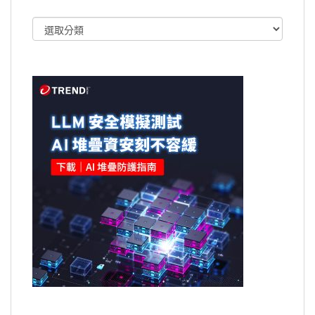
文
章
類
別