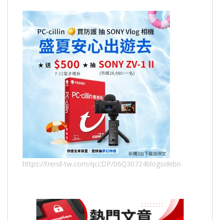
https://trend-tw.com/qccDP/06Q30724blogsidebn