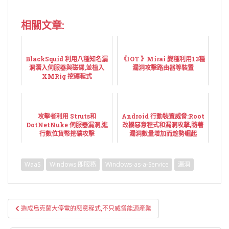
相關文章:
BlackSquid 利用八種知名漏
《IOT 》Mirai 變種利用13種
洞潛入伺服器與磁碟,並植入
漏洞攻擊路由器等裝置
XMRig 挖礦程式
攻擊者利用 Struts和
Android 行動裝置威脅:Root
DotNetNuke 伺服器漏洞,進
改機惡意程式和漏洞攻擊,隨著
行數位貨幣挖礦攻擊
漏洞數量增加而趁勢崛起
WaaS
Windows 即服務
Windows-as-a-Service
漏洞
文
造成烏克蘭大停電的惡意程式,不只威脅能源產業
章