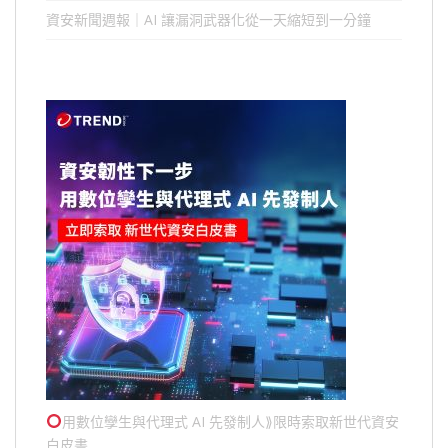
資安新聞週報｜AI 讓漏洞武器化從一天縮短到一分鐘
用數位孿生與代理式 AI 先發制人⟫限時索取新世代資安
白皮書