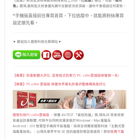
《提醒》將滑鼠游標移動到粉絲頁右上方的
「已說讚」
欄位，勾選
「搶先
看」
選項
,
最新貼文就會優先顯示在動態消息頂端，讓你不會錯過任何更新。
*手機版直接前往專頁首頁，下拉追蹤中，就能將粉絲專頁
設定搶先看。
▼ 歡迎加入趨勢科技社群網站▼
【推薦】防毒軟體大評比: 惡意程式防禦力 PC- cillin雲端版榮獲第一名!
【推薦】PC-cillin 雲端版 榮獲世界著名防毒評鑑機構高度評比
趨勢科技PC-cillin雲端版
，榮獲 AV-TEST 「最佳防護」獎,領先28 款家用資
安產品防毒軟體 ,可跨平台同時支援安裝於Windows、Mac電腦及
Android、iOS 智慧型手機與平板電腦，採用全球獨家趨勢科技「主動式雲
端截毒技術」，以領先業界平均 50 倍的速度防禦惡意威脅！即刻
免費下載