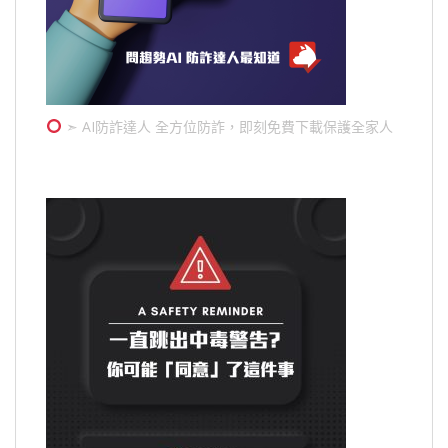
➣ AI防詐達人 全方位防詐，即刻免費下載保護全家人