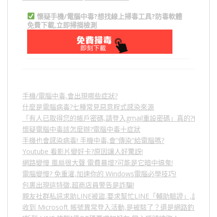
懷疑手機/電腦中毒?想找線上掃毒工具?防毒軟體
免費下載,立即掃描檢測
手機/電腦中毒,會出現哪些症狀?
什麼是電腦病毒?七種常見惡意程式感染來源
「有人已取得您的帳戶密碼,請登入gmail重設密碼」真的?假的?
懷疑電腦中毒該怎麼辦?電腦中毒十症狀
手機也會感染病毒! 手機中毒,會”傳染”給電腦嗎?
Youtube 看影片變好卡?原因讓人好驚訝!
網路變慢 風扇很大聲 電費暴增?可能是它暗中搞鬼!
電腦變慢? 免重灌,加速你的 Windows電腦必學技巧!
包裹出現這特徵,超商店員警告是詐騙!
親友社群私訊求助LINE被盜,要求幫忙LINE「輔助驗證」,詐騙
收到 Microsoft 帳號異常登入活動,是被駭了？還是網路釣魚？