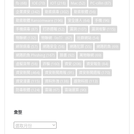
fb
(68)
IOE
(70)
IOT
(218)
Mac
(52)
PC-cillin
(87)
企業資安
(342)
勒索病毒
(302)
勒索軟體
(56)
勒索軟體 Ransomware
(196)
安全達人
(64)
手機
(96)
手機病毒
(87)
打詐週報
(52)
漏洞
(107)
漏洞攻擊
(115)
物聯網
(132)
物聯網（IoT）
(67)
社群網站
(54)
綁架病毒
(57)
網路安全
(58)
網路犯罪
(55)
網路釣魚
(69)
網路釣魚 Phishing
(167)
臉書
(92)
萬物聯網
(69)
虛擬貨幣
(58)
詐騙
(160)
資安
(208)
資安報告
(84)
資安新聞
(464)
資安新聞周報
(91)
資安新聞週報
(170)
資安漫畫
(115)
資料外洩
(138)
趨勢科技
(113)
防毒軟體
(124)
雲端
(67)
雲端運算
(90)
彙整
彙
整