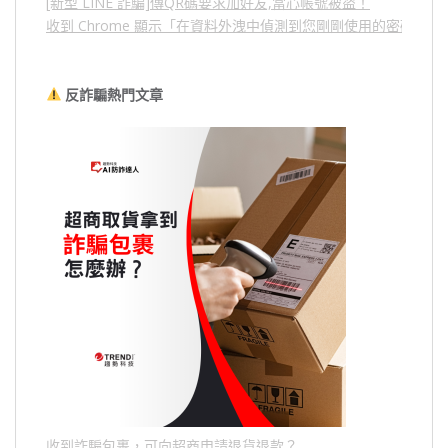
[新型 LINE 詐騙]傳QR碼要求加好友,當心帳號被盜！
收到 Chrome 顯示「在資料外洩中偵測到您剛剛使用的密碼」
反詐騙熱門文章
收到詐騙包裹，可向超商申請退貨退款？