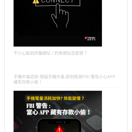
不小心點到詐騙網址 / 釣魚網站怎麼辦？
手機中毒症狀-懷疑手機中毒,即刻檢測!FBI 警告小心APP
藏有存款小偷！