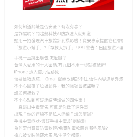
如何知道網址是否安全？有沒有毒？
是詐騙嗎？問趨勢科技AI防詐達人就知道！
她用一招發現汽車旅館針孔攝影機！資安專家提醒它也會駭人成
「旅遊小幫手」
?
「存款大扒手」
! FBI
警告：出國旅遊不要做的
手機一直跳出廣告,怎麼辦？
台灣人愛用的十大密碼,有九個不用一秒就被破解!
iPhone 遭入侵六個跡象
懷疑信箱遭駭,「Gmail 密碼改到記不住,信件內容還是外洩？」
不小心回覆了垃圾郵件，我的帳號會被盜嗎？
該如何補救？
不小心點到可疑連結時該做的四件事！
一直跳出中毒警告,可能是你做了這件事
出現＂你的連線不是私人連線＂該怎麼辦?
手機中毒症狀-懷疑手機中毒,即刻檢測!
為何要付費買防毒軟體?免費防毒軟體有哪些風險?
擔心被安裝偷窺木馬,私生活全都露?