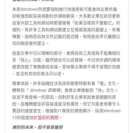
未來Windows所想要強制進行快速更新可能會與企業所偏
好較慢而較容易規劃的步調相衝突。大多數企業在談到更新
自家內部工具和網站時都遵循著「如果沒壞就不要動它」的
規則。有許多工具和網站都建立在搖搖晃晃的基礎上，有著
陳舊、過時而且無文件記載的程式碼，有時是由早已離開公
司的開發者所建立。
這是企業中可以理解的部分，會將這些工具視為不能賺錢的
非「核心」功能。雖然過去可以這樣做，今日快步調的環境
變更改變了業務跟技術端，意味著企業將不得不習慣於改變
– 並沒有其他好做法可以走。
簡單地說，許多組織在涉及技術變更時都有著「慢」文化。
轉移到「
Windows
即服務
」會將企業推動到「快」文化。
這並不會是唯一的原因，但對許多企業來說會是關鍵的原
因。這種轉變並非容易或是沒有痛苦。但它可能會用著令人
驚訝的速度發生：根據對IT專家的調查顯示，採用Windows
10的程度
快於當初的預期
。
美好的未來 –
但不容易達到