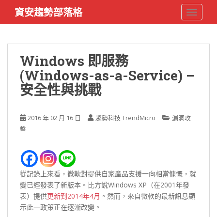
S
資安趨勢部落格
TOGGLE
k
i
p
t
Windows 即服務
o
(Windows-as-a-Service) –
m
a
安全性與挑戰
i
n
c
2016 年 02 月 16 日
趨勢科技 TrendMicro
漏洞攻
o
擊
n
t
e
n
從記錄上來看，微軟對提供自家產品支援一向相當慷慨，就
t
變已經發表了新版本。比方說Windows XP（在2001年發
表）提供
更新到2014年4月
。然而，來自微軟的最新訊息顯
示此一政策正在逐漸改變。