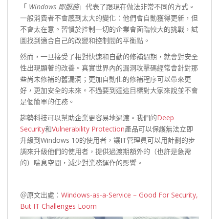
「
Windows
即服務
」代表了跟現在做法非常不同的方式。
一般消費者不會感到太大的變化：他們會自動獲得更新，但
不會太在意。習慣於控制一切的企業會面臨較大的挑戰，試
圖找到適合自己的改變和控制間的平衡點。
然而，一旦接受了相對快速和自動的修補週期，就會對安全
性出現顯著的改善。真實世界內的漏洞攻擊碼經常會針對那
些尚未修補的舊漏洞；更加自動化的修補程序可以帶來更
好，更加安全的未來。不過要到達這目標對大家來說並不會
是個簡單的任務。
趨勢科技可以幫助企業更容易地過渡。我們的
Deep
Security
和
Vulnerability Protection
產品可以保護無法立即
升級到Windows 10的使用者，讓IT管理員可以用計劃的步
調來升級他們的使用者，提供過渡期額外的（也許是急需
的）喘息空間，減少對業務運作的影響。
＠原文出處：
Windows-as-a-Service – Good For Security,
But IT Challenges Loom