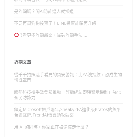
是詐騙嗎？問AI防詐達人就知道
不要再幫狗狗投票了！LINE投票詐騙再升級
⟫看更多詐騙新聞，識破詐騙手法….
近期文章
從千千拍照遮手看見的資安警訊：比YA洩指紋，恐成生物
辨識罩門
趨勢科技攜手數發部推動「詐騙網站即時警示機制」強化
全民防詐力
鎖定Microsoft帳戶兩年,Sneaky2FA進化版Kratos釣魚平
台遭瓦解,TrendAI情資助攻破案
用 AI 的同時，你家正在被偷渡走什麼？