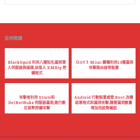
延伸閱讀
BlackSquid 利用八種知名漏洞潛
《IOT 》Mirai 變種利用13種漏洞
入伺服器與磁碟,並植入 XMRig 挖
攻擊路由器等裝置
礦程式
攻擊者利用 Struts和
Android 行動裝置威脅:Root 改機
DotNetNuke 伺服器漏洞,進行數
惡意程式和漏洞攻擊,隨著漏洞數量
位貨幣挖礦攻擊
增加而趁勢崛起