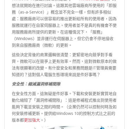
想法就開始在進行討論。這跟其他雲端廠商所使用的「即服
務（as-a-Service）」概念並不完全一樣，但有許多相似
處：服務廠商可以很容易的推出更新給所有的使用者，因為
服務就運行在自家伺服器上。使用者並不是真的有機會不使
用服務廠商所提供的更新。在這種情況下，「服務」
（Windows）並非運行在伺服器上，但它仍會不停地接收
到來自服務廠商（微軟）的更新。
這些決定背後的商業邏輯很清楚：更緊密地向競爭對手看
齊，微軟可以在競爭上更有效率。然而，這對微軟原本的做
法有很顯著的改變。有什麼安全和業務問題是IT管理員需要
知道的？這對個人電腦生態環境來說是件好事嗎？
安全性：縮減漏洞修補間隙
在安全性方面，這無疑是件好事。下載和安裝更新實質地自
動化縮短了「漏洞修補間隙」：這是修補程式推出到使用者
能夠下載並安裝之間的時間。（企業仍然可以控制何時及如
何安裝修補更新。提供給Windows 10的控制方式比之前的
版本都
更加強大
。）