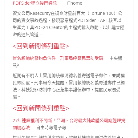
PDFSider建立後門通訊
iThome
資安公司Resecurity在調查財星前百大（Fortune 100）公
司的資安事故過程，發現惡意程式PDFSider，APT駭客以
生產力工具PDF24 Creator的主程式載入啟動，以此建立隱
密的通訊管
道。
<回到新聞條列重點>
冒名賴總統發釣魚信件 刑事局呼籲民眾勿受騙
中央通
訊社
近期有不明人士冒用總統賴清德名義寄送電子郵件，並誘騙
民眾回覆。刑事局今天提醒，冒用賴總統名義寄送郵件已觸
法，科技犯罪防制中心正蒐集事證偵辦中，提醒民眾勿受
騙。
<回到新聞條列重點>
27年連續獲利不間斷！亞洲、台灣最大純軟體公司總經理揭
關鍵心法
自由時報電子報
提到如何長期維持穩定營利，趨勢科技總經理洪偉淦指出，