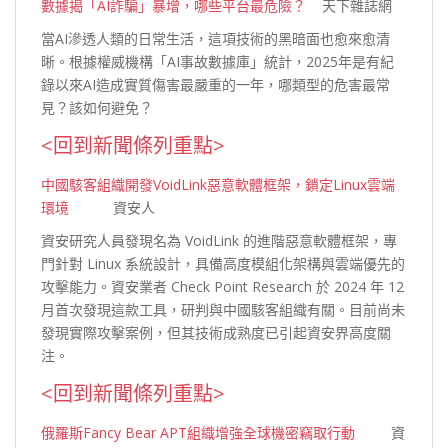
數據揭「AI詐騙」暴增，哪些平台最危險？
天下雜誌網
當AI滲透人類的日常生活，這項技術的黑暗面也愈來愈清
晰。根據權威機構「AI事故數據庫」統計，2025年是有紀
錄以來AI造成實質傷害最嚴重的一年，哪類型的危害最常
見？該如何避
免？
<回到新聞條列重點>
中國駭客組織開發VoidLink惡意軟體框架，鎖定Linux雲端
環境
資安人
資安研究人員發現名為 VoidLink 的進階惡意軟體框架，專
門針對 Linux 系統設計，具備高度模組化架構與雲端優先的
攻擊能力。資安業者 Check Point Research 於 2024 年 12
月首次發現這款工具，研判與中國駭客組織有關。目前尚未
發現實際攻擊案例，但其技術成熟度已引起資安界高度關
注。
<回到新聞條列重點>
俄羅斯Fancy Bear APT組織增強全球機密竊取行動
資