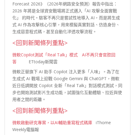
Forecast 2026》（2026年網路安全預測）報告中指出：
2026 年將是全球資安戰場將正式邁入「AI 攻擊全面實戰
化」 的時代。駭客不再只是嘗試性地導入 AI，而是將生成
式 AI 作為攻擊核心引擎，用來模擬真實對話、仿造身份、
生成惡意程式碼，甚至自動化滲透攻擊流
程。
<回到新聞條列重點>
微軟Copilot測試「Real Talk」模式 AI不再只會官腔回
答
ETtoday新聞雲
微軟正替旗下 AI 助手 Copilot 注入更多「人味」。為了在
生成式 AI 戰場上迎戰 Google Gemini 與 ChatGPT，微軟
近日低調開放 Copilot 全新「Real Talk」對話模式測試，同
步也開始測試影片生成功能，試圖強化互動體驗、拉近與使
用者之間的距
離。
<回到新聞條列重點>
微軟啟動研究專案，以AI輔助重寫程式碼庫
iThome
Weekly電腦報