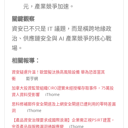
元，產業競爭加速。
關鍵觀察
資安已不只是 IT 議題，而是橫跨地緣政
治、供應鏈安全與 AI 產業競爭的核心戰
場。
相關報導：
資安疑慮升溫！歐盟擬汰換高風險設備 華為恐首當其
衝
鉅亨網
加拿大投資監管組織CIRO證實未經授權存取事件，75萬投
資人資料受影響
iThome
思科修補郵件安全閘道及上網安全閘道已遭利用的零時差漏
洞
iThome
【產品資安治理要求成國際浪潮】企業需正視PSIRT建置，
完善產品與服務漏洞通報應變
iThome