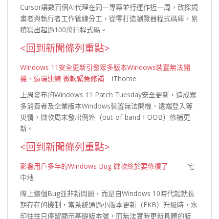
Cursor讓數百個AI代理在同一專案並行運作近一周，改採規
畫者與執行者工作管線分工，從零打造瀏覽器程式碼庫，累
積寫出超過100萬行程式
碼。
<回到新聞條列重點>
Windows 11安全更新引發眾多版本Windows裝置無法開
機、遠端連線 微軟緊急修補
iThome
上周發布的Windows 11 Patch Tuesday安全更新，造成眾
多消費者及企業版本Windows裝置無法開機、遠端登入等
災情，微軟周末發出例外（out-of-band，OOB）修補更
新。
<回到新聞條列重點>
影響用戶多年的Windows Bug 微軟終於要修復了
宅
中地
際上這個Bug並非新問題，而是自Windows 10時代起就長
期存在的機制，當系統通過小版本更新（EKB）升級時，水
印往往只停留顯示基礎版本號，而無法實時更新具體的版