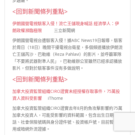
步趨
嚴。
<回到新聞條列重點>
伊朗國營電視駭客入侵！流亡王儲現身喊話 經濟學人：伊
朗政權瀕臨極限
三立新聞網
伊朗國營電視台遭駭客入侵！據ABC News19日報導，駭客
於周日（18日）晚間干擾電視台衛星，多個頻道播放伊朗流
亡王儲芮沙．巴勒維（Reza Pahlavi）的影片，並呼籲軍隊
「不要將武器對準人民」，巴勒維辦公室雖然已經承認播放
影片，但對於駭客事件沒有多做說
明。
<回到新聞條列重點>
加拿大投資監管組織CIRO證實未經授權存取事件，75萬投
資人資料受影響
iThome
加拿大投資監管組織CIRO證實去年8月釣魚攻擊影響約75萬
加拿大投資人，可能受影響的資料範圍，包含出生日期電
話、社會保險號碼與身分證件號、投資帳戶號，目前暫無濫
用或暗網外流
證據。