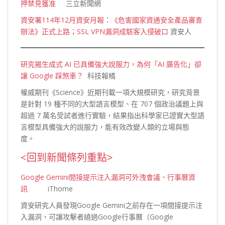
押禁見獲准
三立新聞網
資安署114年12月資安月報：《危害國家資通安全產品審查
辦法》正式上路；SSL VPN漏洞成駭客入侵破口
資安
人
研究揭生成式 AI 已具備強大說服力，為何「AI 廣告化」卻
讓 Google 踩煞車？
科技報橘
權威期刊《Science》近期刊載一項大規模研究，研究背景
是針對 19 種不同的大型語言模型、在 707 個政治議題上與
超過 7 萬名受試者進行實驗，結果指出科學家已證實大型語
言模型具備強大的說服力，能有效改變人類的立場與態
度。
<回到新聞條列重點>
Google Gemini間接提示注入漏洞可外洩會議、行事曆資
訊
iThome
資安研究人員發現Google Gemini之前存在一項間接提示注
入漏洞，可讓攻擊者繞過Google行事曆（Google