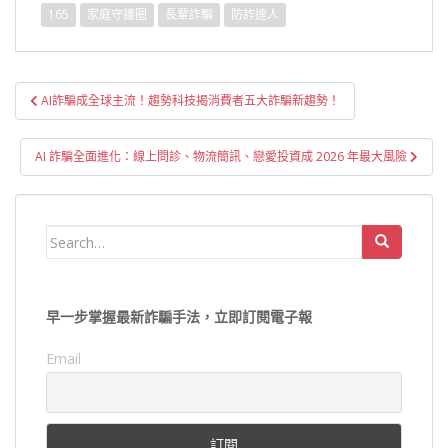
165
家庭守護圈
長輩詐騙
防詐達人
文
AI詐騙成全球主流！趨勢科技揭消費者五大詐騙新趨勢！
章
導
AI 詐騙全面進化：線上問診、物流簡訊、戀愛投資成 2026 年最大風險
覽
Search
for:
早一步掌握最新詐騙手法，立即訂閱電子報
Email