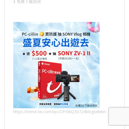
⟫ 免費下載試用
https://trend-tw.com/qccDP/06Q30724blogsidebn