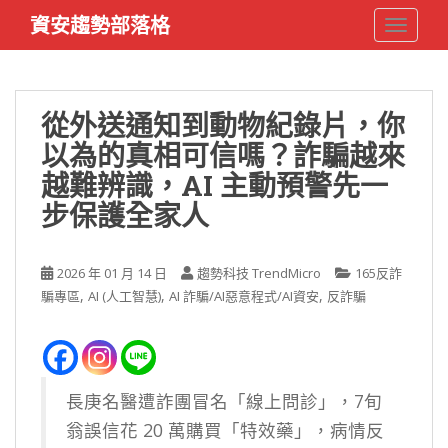
S
資安趨勢部落格
TOGGLE
k
i
p
t
從外送通知到動物紀錄片，你
o
以為的真相可信嗎？詐騙越來
m
a
越難辨識，AI 主動預警先一
i
步保護全家人
n
c
o
2026 年 01 月 14 日
趨勢科技 TrendMicro
165反詐
n
,
,
,
騙專區
AI (人工智慧)
AI 詐騙/AI惡意程式/AI資安
反詐騙
t
e
n
t
長庚名醫遭詐團冒名「線上問診」，7旬
翁誤信花 20 萬購買「特效藥」，病情反