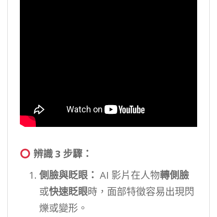
辨識 3 步驟：
側臉與眨眼：
AI 影片在人物
轉側臉
或
快速眨眼
時，面部特徵容易出現閃
爍或變形。