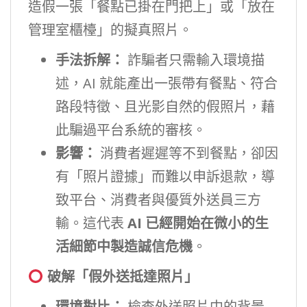
造假一張「餐點已掛在門把上」或「放在
管理室櫃檯」的擬真照片。
手法拆解：
詐騙者只需輸入環境描
述，AI 就能產出一張帶有餐點、符合
路段特徵、且光影自然的假照片，藉
此騙過平台系統的審核。
影響：
消費者遲遲等不到餐點，卻因
有「照片證據」而難以申訴退款，導
致平台、消費者與優質外送員三方
輸。這代表
AI 已經開始在微小的生
活細節中製造誠信危機
。
破解「假外送抵達照片」
環境對比：
檢查外送照片中的背景