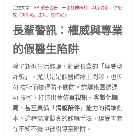
完整文章：
FBI緊急警告！一張社群照片＋AI深偽術，你恐
成「綁架影片主角」騙你家人
長輩警訊：權威與專業
的假醫生陷阱
除了新型生活詐騙，針對長輩的「權威型
詐騙」，尤其是是假醫師線上問診，也因
AI 技術而變得防不勝防。詐騙集團透過
AI 技術，打造出會
仿真視訊、客製化騙
局
、甚至具備「
情感陪伴
」能力的精準劇
本。這種高度擬真的詐騙手法，讓受害者
在不知不覺中被引導至陷阱。