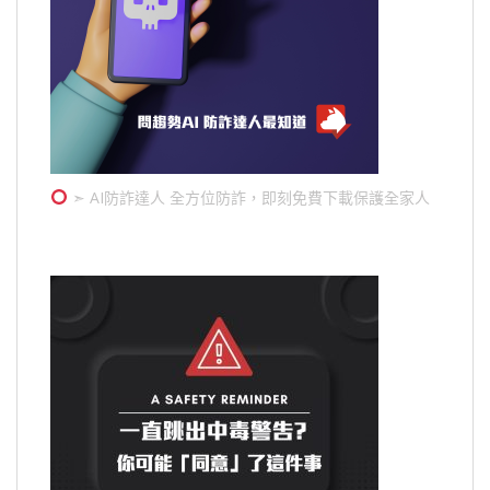
➣ AI防詐達人 全方位防詐，即刻免費下載保護全家人