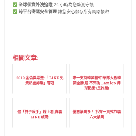
全球個資外洩追蹤
24 小時為您監測守護
跨平台密碼安全管理
讓您安心儲存所有網路帳密
相關文章:
2019 金偽獎票選:「 LINE 免
唯一支持韓國輸!中華隊大戰韓
費貼圖詐騙」奪冠
國全勝,送 不死兔 Lamigo 棒
球貼圖?是詐騙!
假「雙子殺手」線上看,真騙
優惠陷阱多！ 拆穿一頁式詐騙
LINE 帳密!
六大陷阱