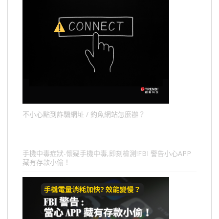
不小心點到詐騙網址 / 釣魚網站怎麼辦？
手機中毒症狀-懷疑手機中毒,即刻檢測!FBI 警告小心APP
藏有存款小偷！