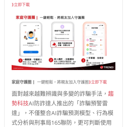
⟫立即下載
家庭守護圈 |
一鍵輕鬆，將親友加入守護圈
⟫立即下載
面對越來越難辨識與多變的詐騙手法，
趨
勢科技
AI防詐達人推出的「詐騙預警雷
達」，不僅整合AI詐騙預測模型、行為模
式分析與刑事局165聯防，更可判斷使用