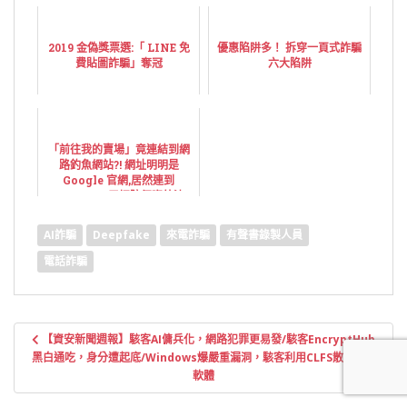
2019 金偽獎票選:「 LINE 免
優惠陷阱多！ 拆穿一頁式詐騙
費貼圖詐騙」奪冠
六大陷阱
「前往我的賣場」竟連結到網
路釣魚網站?! 網址明明是
Google 官網,居然連到
Yahoo!?...五招防個資外洩
AI詐騙
Deepfake
來電詐騙
有聲書錄製人員
電話詐騙
文
【資安新聞週報】駭客AI傭兵化，網路犯罪更易發/駭客EncryptHub
章
黑白通吃，身分遭起底/Windows爆嚴重漏洞，駭客利用CLFS散布勒索
導
軟體
覽