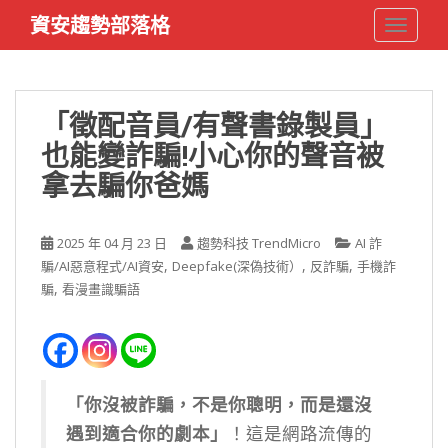
S
資安趨勢部落格
TOGGLE
k
i
p
t
「徵配音員/有聲書錄製員」
o
也能變詐騙!小心你的聲音被
m
a
拿去騙你爸媽
i
n
c
2025 年 04 月 23 日
趨勢科技 TrendMicro
AI 詐
o
,
,
,
騙/AI惡意程式/AI資安
Deepfake(深偽技術）
反詐騙
手機詐
n
,
騙
看漫畫識騙語
t
e
n
t
「你沒被詐騙，不是你聰明，而是還沒
遇到適合你的劇本」
！這是網路流傳的