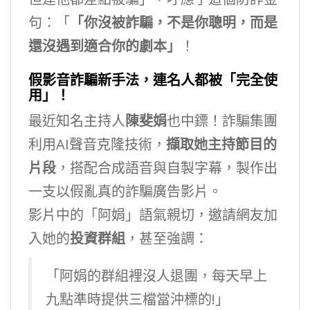
句：「
「你沒被詐騙，不是你聰明，而是
還沒遇到適合你的劇本」
！
假影音詐騙新手法，連名人都被「完全使
用」！
最近知名主持人
陳斐娟
也中鏢！詐騙集團
利用AI聲音克隆技術，
擷取她主持節目的
片段
，搭配合成語音與自製字幕，製作出
一支以假亂真的詐騙廣告影片。
影片中的「阿娟」語氣親切，邀請網友加
入她的
投資群組
，甚至強調：
「阿娟的群組裡沒人退團，每天早上
九點準時提供三檔當沖標的!」