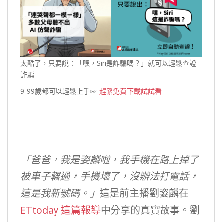
太酷了，只要說：「嘿，Siri是詐騙嗎？」就可以輕鬆查證
詐騙
9-99歲都可以輕鬆上手☞
趕緊免費下載試試看
「爸爸，我是姿麟啦，我手機在路上掉了
被車子輾過，手機壞了，沒辦法打電話，
這是我新號碼。」
這是前主播劉姿麟在
ETtoday 這篇報導
中分享的真實故事。劉