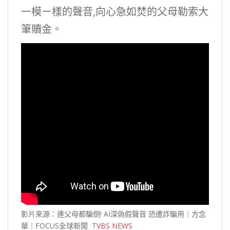
一模ㄧ樣的聲音,向心急如焚的父母勒索大
筆贖金。
影片來源：連父母都騙倒! AI深偽假聲音 恐遭詐騙用｜方念
華｜FOCUS全球新聞
TVBS NEWS