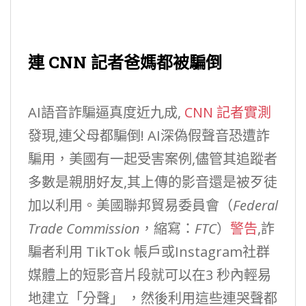
連 CNN 記者爸媽都被騙倒
AI語音詐騙逼真度近九成,
CNN 記者實測
發現,連父母都騙倒! AI深偽假聲音恐遭詐
騙用，美國有一起受害案例,儘管其追蹤者
多數是親朋好友,其上傳的影音還是被歹徒
加以利用。美國聯邦貿易委員會（
Federal
Trade Commission
，縮寫：
FTC
）
警告
,詐
騙者利用 TikTok 帳戶或Instagram社群
媒體上的短影音片段就可以在3 秒內輕易
地建立「分聲」 ，然後利用這些連哭聲都