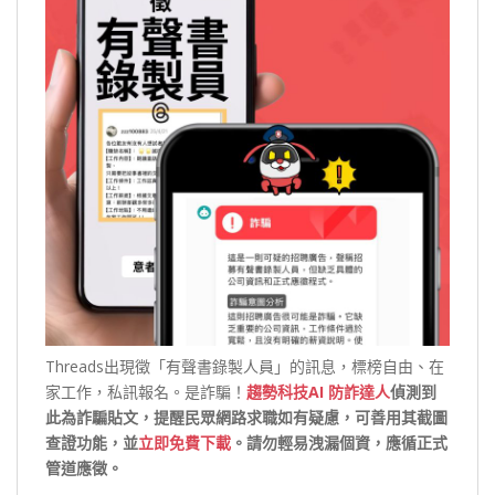
Threads出現徵「有聲書錄製人員」的訊息，標榜自由、在
家工作，私訊報名。是詐騙！
趨勢科技AI 防詐達人
偵測到
此為詐騙貼文，提醒民眾網路求職如有疑慮，可善用其截圖
查證功能，並
立即免費下載
。請勿輕易洩漏個資，應循正式
管道應徵。