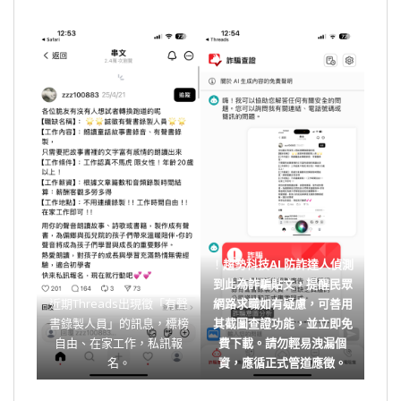
！
趨勢科技AI 防詐達人
偵測
到此為詐騙貼文，提醒民眾
近期Threads出現徵「有聲
網路求職如有疑慮，可善用
書錄製人員」的訊息，標榜
其截圖查證功能，並
立即免
自由、在家工作，私訊報
費下載
。請勿輕易洩漏個
名。
資，應循正式管道應徵。