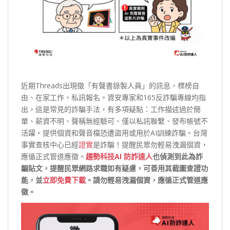
近期Threads出現徵「有聲書錄製人員」的訊息，標榜自
由、在家工作，私訊報名。資安專家和165反詐騙專線均指
出，這是常見的詐騙手法，有多項疑點：工作描述過於簡
單、薪資不明、聲稱無經驗可、僅以私訊聯繫、發布帳號不
活躍。提供個資和聲音檔恐遭盜用或用於AI訓練詐騙。台灣
事實查核中心已經
證實
是詐騙！提醒民眾勿輕易洩漏個資，
應循正式管道應徵。
趨勢科技AI 防詐達人
也偵測到此為詐
騙貼文，提醒民眾網路求職如有疑慮，可善用其截圖查證功
能，並
立即免費下載
。請勿輕易洩漏個資，應循正式管道應
徵。