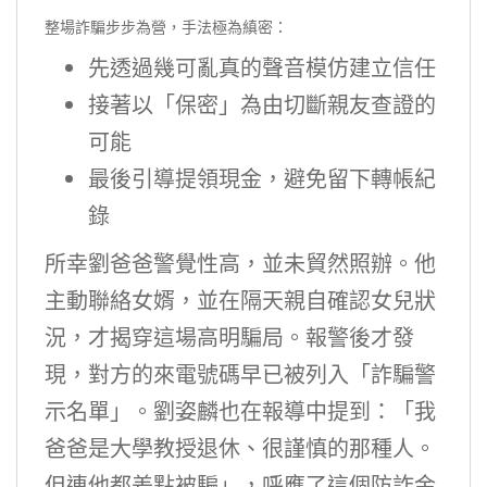
整場詐騙步步為營，手法極為縝密：
先透過幾可亂真的聲音模仿建立信任
接著以「保密」為由切斷親友查證的
可能
最後引導提領現金，避免留下轉帳紀
錄
所幸劉爸爸警覺性高，並未貿然照辦。他
主動聯絡女婿，並在隔天親自確認女兒狀
況，才揭穿這場高明騙局。報警後才發
現，對方的來電號碼早已被列入「詐騙警
示名單」。劉姿麟也在報導中提到：「我
爸爸是大學教授退休、很謹慎的那種人。
但連他都差點被騙」，呼應了這個防詐金