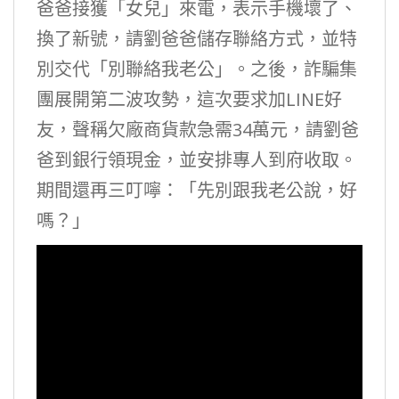
爸爸接獲「女兒」來電，表示手機壞了、
換了新號，請劉爸爸儲存聯絡方式，並特
別交代「別聯絡我老公」。之後，詐騙集
團展開第二波攻勢，這次要求加LINE好
友，聲稱欠廠商貨款急需34萬元，請劉爸
爸到銀行領現金，並安排專人到府收取。
期間還再三叮嚀：「先別跟我老公說，好
嗎？」