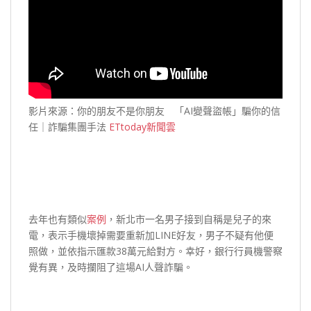
影片來源：你的朋友不是你朋友 「AI變聲盜帳」騙你的信
任｜詐騙集團手法
ETtoday新聞雲
去年也有類似
案例
，新北市一名男子接到自稱是兒子的來
電，表示手機壞掉需要重新加LINE好友，男子不疑有他便
照做，並依指示匯款38萬元給對方。幸好，銀行行員機警察
覺有異，及時攔阻了這場AI人聲詐騙。