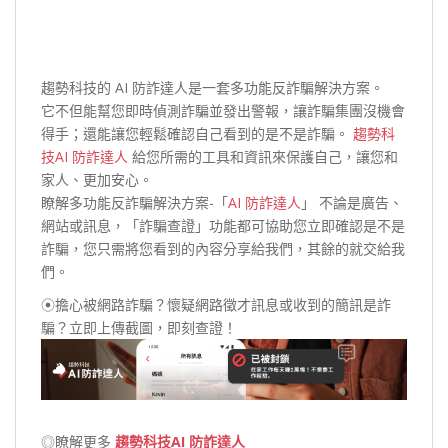
趨勢科技的 AI 防詐達人是一套多功能反詐騙解決方案。
它不但能幫您即時偵測詐騙並發出警報，讓詐騙集團沒機會
得手；還能讓您輕鬆確認自己看到的是不是詐騙。
趨勢科
技AI 防詐達人
給您所需的工具和資訊來保護自己，讓您和
家人、更加安心。
瞭解多功能反詐騙解決方案-「
AI 防詐達人
」 不論是廣告、
網站或訊息，「詐騙查證」功能都可協助您立即確認是不是
詐騙，您只需將您看到的內容分享給我們，其餘的就交給我
們。
⦿擔心被網路詐騙？懷疑網路徵才訊息或收到的簡訊是詐
騙？立即上傳截圖，即刻查證！
◎瞭解更多
趨勢科技AI 防詐達人