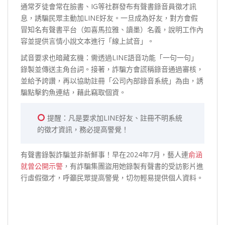
通常歹徒會常在臉書、IG等社群發布有聲書錄音員徵才訊
息，誘騙民眾主動加LINE好友。一旦成為好友，對方會假
冒知名有聲書平台（如喜馬拉雅、讀墨）名義，說明工作內
容並提供言情小說文本進行「線上試音」。
試音要求也暗藏玄機：需透過LINE語音功能「一句一句」
錄製並傳送主角台詞。接著，詐騙方會謊稱錄音通過審核，
並給予誇讚，再以協助註冊「公司內部錄音系統」為由，誘
騙點擊釣魚連結，藉此竊取個資。
提醒：凡是要求加LINE好友、註冊不明系統
的徵才資訊，務必提高警覺！
有聲書錄製詐騙並非新鮮事！早在2024年7月，藝人連
俞涵
就曾公開示警
，有詐騙集團盜用她錄製有聲書的受訪影片進
行虛假徵才，呼籲民眾提高警覺，切勿輕易提供個人資料。