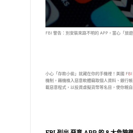
FBI 警告：別安裝來路不明的 APP，當心「
小心「存款小偷」就藏在你的手機裡！美國
FB
機制，藉機植入惡意軟體竊取個人資料、銀行帳
載惡意程式，以投資虛擬貨幣等名目，使你親自
FBI 列出 惡意 APP 的 8 大危險