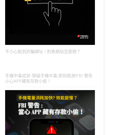
不小心點到詐騙網址 / 釣魚網站怎麼辦？
手機中毒症狀-懷疑手機中毒,即刻檢測!FBI 警告
小心APP藏有存款小偷！