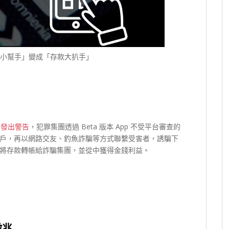
旅遊小幫手」變成「存款大扒手」
I 發出警告
，犯罪集團透過 Beta 版本 App 不受平台審查的
戶，再以網路交友、釣魚詐騙等方式聯繫受害者，誘騙下
將存款轉帳給詐騙集團，並從中獲得金錢利益。
徵兆