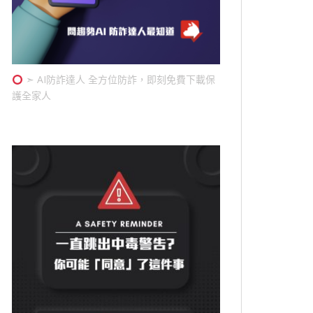
➣ AI防詐達人 全方位防詐，即刻免費下載保
護全家人