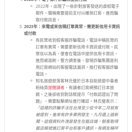
2022年，出現了一些針對旅客發送的虛假電子
郵件，聲稱需要提前支付以確保訂房，進而騙
取付款訊息。
2023年：來電或來信稱訂單異常，需更新信用卡資訊
或付款
有民眾收到假客服詐騙電話，電話中稱民眾的
訂單有異常，需要更新信用卡資訊或付款。民
眾信以為真，便會在電話中提供信用卡資訊，
進而被盜刷。警方調查後，發現詐騙集團是利
用訂房網站的客服電話漏洞，撥打假客服詐騙
電話。
知名旅遊部落客林氏璧於日本自助旅遊中毒者
粉絲頁
提醒讀者
，有讀者訂房網預訂日本旅
館，之後卻收到對話框提示「付款認證出了問
題」，需要點擊網址進行確認。林氏璧表示：
「這樣的詐騙手法在台灣至少從今年二月就有
被提到，後來有許多案例發生，九月還上過新
聞。這個資料外洩是發生在飯店端，駭客取得
飯店帳號進訂房平台和客戶通訊。有網友稱呼