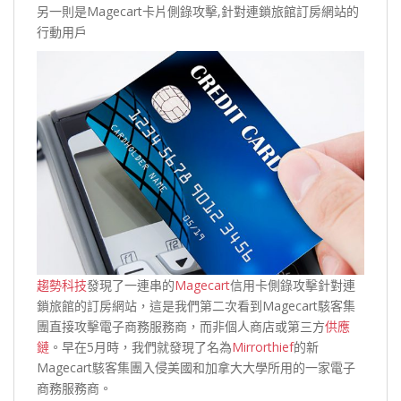
另一則是Magecart卡片側錄攻擊,針對連鎖旅館訂房網站的
行動用戶
趨勢科技
發現了一連串的
Magecart
信用卡側錄攻擊針對連
鎖旅館的訂房網站，這是我們第二次看到Magecart駭客集
團直接攻擊電子商務服務商，而非個人商店或第三方
供應
鏈
。早在5月時，我們就發現了名為
Mirrorthief
的新
Magecart駭客集團入侵美國和加拿大大學所用的一家電子
商務服務商。