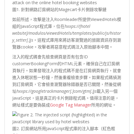
圖1. 針對網路訂房網站的Magecart卡片側錄攻擊鏈
如前所述，攻擊是注入Roomleader所提供ViewedHotels模
組的JavaScript程式庫，位在
hxxps://[hotel
website]/modulos/viewedHotels/templates/public/js/histor
y_setter[.]js
。這程式庫用來將訪客瀏覽過的旅館資訊存到瀏
覽器cookie。攻擊者將惡意程式碼注入原始腳本中間。
注入的程式碼會先檢查網頁是否有包含ID
customerBookingForm的HTML元素，確保自己在訂房網
頁執行。如果發現注入的程式碼不是在訂房網頁執行，就會
進入休眠狀態一秒鐘，然後重複檢查步驟。如果程式碼偵測
到訂房網頁，它會檢查瀏覽器除錯器是否已關閉，然後從網
址
hxxps://googletrackmanager[.]com/gtm[.]js
載入另一個
JavaScript，這是真正的卡片側錄程式碼。值得注意的是，
網址樣式是要偽裝成
Google Tag Manager
所用的網址。
圖2. 訂房網站所用JavaScript程式庫的注入腳本（紅色框