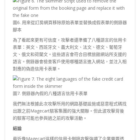
圖6. 用來從訂房網頁移除原始表單並替換成假表單的側錄器
腳本
為了看起來更有可信度，攻擊者還準備了八種語言的信用卡
表單：英文、西班牙文、義大利文、法文、德文、葡萄牙
文、俄文和荷蘭文。這些語言會符合目標旅館網站所支援的
語言。側錄器會檢查客戶使用哪種語言進入網站，並注入相
對應的偽造信用卡表單。
圖7. 側錄器內假的八種語言信用卡表單
我們無法根據此次攻擊所用的網路基礎設施或惡意程式碼找
出跟之前Magecart駭客集團的強大關聯。但此波攻擊背後
的駭客可能也參與過之前的攻擊活動。
結論
最近像Magecart這樣的信用卡側錄攻擊強調了企業需要透