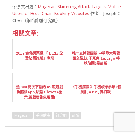
⦿原文出處：
Magecart Skimming Attack Targets Mobile
Users of Hotel Chain Booking Websites
作者：Joseph C
Chen（網路詐騙研究員）
相關文章:
2019 金偽獎票選:「 LINE 免
唯一支持韓國輸!中華隊大戰韓
費貼圖詐騙」奪冠
國全勝,送 不死兔 Lamigo 棒
球貼圖?是詐騙!
逾 300 萬次下載的 49 款遊戲
《手機病毒 》手機帳單暴增?假
及照相app,點選 Chrome圖
美肌 APP , 真扣款!
示,蓋版廣告就展開!
Magecart
手機病毒
訂房網
詐騙