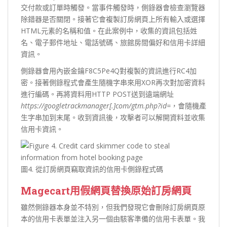
交付款或訂單時觸發。當事件觸發時，側錄器會檢查瀏覽器
除錯器是否關閉。接著它會複製訂房網頁上所有輸入或選擇
HTML元素的名稱和值。在此案例中，收集的資訊包括姓
名、電子郵件地址、電話號碼、旅館房間偏好和信用卡詳細
資訊。
側錄器會用內嵌金鑰F8C5Pe4Q對複製的資訊進行RC4加
密。接著側錄程式會產生隨機字串來用XOR再次對加密資料
進行編碼。再將資料用HTTP POST送到遠端網址
https://googletrackmanager[.]com/gtm.php?id=
，會隨機產
生字串加到末尾。收到資訊後，攻擊者可以解開資料並收集
信用卡資訊。
圖4. 從訂房網頁竊取資訊的信用卡側錄程式碼
Magecart
用假網頁替換原始訂房網頁
雖然側錄器本身並不特別，但我們發現它會刪除訂房網頁原
本的信用卡表單並注入另一個由駭客準備的信用卡表單。我