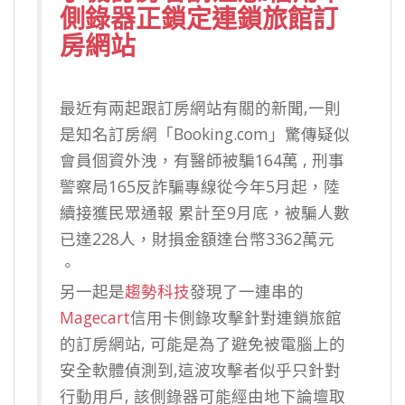
側錄器正鎖定連鎖旅館訂
房網站
最近有兩起跟訂房網站有關的新聞,一則
是知名訂房網「Booking.com」驚傳疑似
會員個資外洩，有醫師被騙164萬 , 刑事
警察局165反詐騙專線從今年5月起，陸
續接獲民眾通報 累計至9月底，被騙人數
已達228人，財損金額達台幣3362萬元
。
另一起是
趨勢科技
發現了一連串的
Magecart
信用卡側錄攻擊針對連鎖旅館
的訂房網站, 可能是為了避免被電腦上的
安全軟體偵測到,這波攻擊者似乎只針對
行動用戶, 該側錄器可能經由地下論壇取