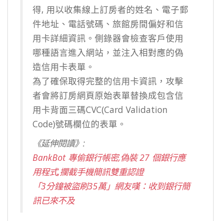
得, 用以收集線上訂房者的姓名、電子郵
件地址、電話號碼、旅館房間偏好和信
用卡詳細資訊。側錄器會檢查客戶使用
哪種語言進入網站，並注入相對應的偽
造信用卡表單。
為了確保取得完整的信用卡資訊，攻擊
者會將訂房網頁原始表單替換成包含信
用卡背面三碼CVC(Card Validation
Code)號碼欄位的表單。
《延伸閱讀》:
BankBot 專偷銀行帳密,偽裝 27 個銀行應
用程式,攔截手機簡訊雙重認證
「3分鐘被盜刷35萬」網友嘆：收到銀行簡
訊已來不及