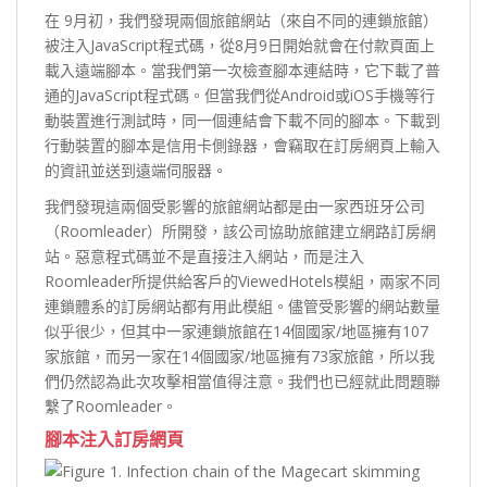
在 9月初，我們發現兩個旅館網站（來自不同的連鎖旅館）
被注入JavaScript程式碼，從8月9日開始就會在付款頁面上
載入遠端腳本。當我們第一次檢查腳本連結時，它下載了普
通的JavaScript程式碼。但當我們從Android或iOS手機等行
動裝置進行測試時，同一個連結會下載不同的腳本。下載到
行動裝置的腳本是信用卡側錄器，會竊取在訂房網頁上輸入
的資訊並送到遠端伺服器。
我們發現這兩個受影響的旅館網站都是由一家西班牙公司
（Roomleader）所開發，該公司協助旅館建立網路訂房網
站。惡意程式碼並不是直接注入網站，而是注入
Roomleader所提供給客戶的ViewedHotels模組，兩家不同
連鎖體系的訂房網站都有用此模組。儘管受影響的網站數量
似乎很少，但其中一家連鎖旅館在14個國家/地區擁有107
家旅館，而另一家在14個國家/地區擁有73家旅館，所以我
們仍然認為此次攻擊相當值得注意。我們也已經就此問題聯
繫了Roomleader。
腳本注入訂房網頁