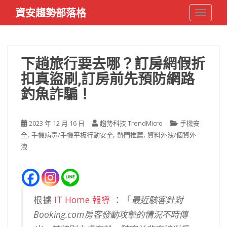
S
資安趨勢部落格
TOGGLE
k
i
p
t
下趟旅行要去哪？訂房網假折
o
扣真盜刷,訂房前先預防網路
m
a
釣魚詐騙！
i
n
c
2023 年 12 月 16 日
趨勢科技 TrendMicro
手機安
o
,
,
,
全
手機病毒/手機平板行動安全
熱門推薦
資料外洩/個資外
n
洩
t
e
n
t
根據
IT Home 報導
：「
最近駭客針對
Booking.com房客發動攻擊的情況不時傳