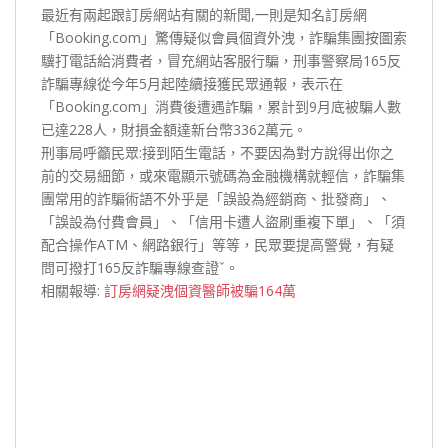
最近有兩起跟訂房網站有關的新聞,一則是知名訂房網
「Booking.com」驚傳疑似會員個資外洩，詐騙集團按圖索
驥打電話給消費者，冒充網站客服行騙，刑事警察局165反
詐騙專線從今年5月起陸續接獲民眾通報，表示在
「Booking.com」消費後遭遇詐騙，累計到9月底被騙人數
已達228人，財損金額達新台幣3362萬元。
刑事局呼籲民眾:接到陌生電話，不要因為對方說得出你之
前的交易細節，或來電顯示號碼為金融機構就輕信，詐騙集
團常用的詐騙術語不外乎是「誤設為經銷商、批發商」、
「誤設為付費會員」、「信用卡遭人盜刷重複下單」、「須
配合操作ATM、網路銀行」等等，民眾要提高警覺，有疑
問可撥打165反詐騙專線查證ˇ。
相關報導:
訂房網疑洩個資醫師被騙164萬