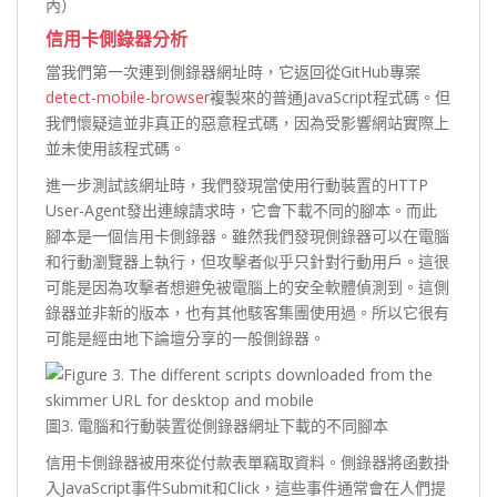
內）
信用卡側錄器分析
當我們第一次連到側錄器網址時，它返回從GitHub專案
detect-mobile-browser
複製來的普通JavaScript程式碼。但
我們懷疑這並非真正的惡意程式碼，因為受影響網站實際上
並未使用該程式碼。
進一步測試該網址時，我們發現當使用行動裝置的HTTP
User-Agent發出連線請求時，它會下載不同的腳本。而此
腳本是一個信用卡側錄器。雖然我們發現側錄器可以在電腦
和行動瀏覽器上執行，但攻擊者似乎只針對行動用戶。這很
可能是因為攻擊者想避免被電腦上的安全軟體偵測到。這側
錄器並非新的版本，也有其他駭客集團使用過。所以它很有
可能是經由地下論壇分享的一般側錄器。
圖3. 電腦和行動裝置從側錄器網址下載的不同腳本
信用卡側錄器被用來從付款表單竊取資料。側錄器將函數掛
入JavaScript事件Submit和Click，這些事件通常會在人們提