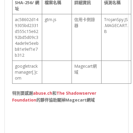
SHA-256/
網
檔案名稱
詳細資訊
偵測名稱
址
ac58602d14
gtm.js
信用卡側錄
TrojanSpy.JS
9305bd2331
器
.MAGECART.
d555c15e62
B
92bd5d09c3
4ade9e5eeb
b81e9ef1e7
b312
googletrack
Magecart網
manager[.]c
域
om
特別要感謝
abuse.ch
和
The Shadowserver
Foundation
的夥伴協助關掉
Magecart
網域