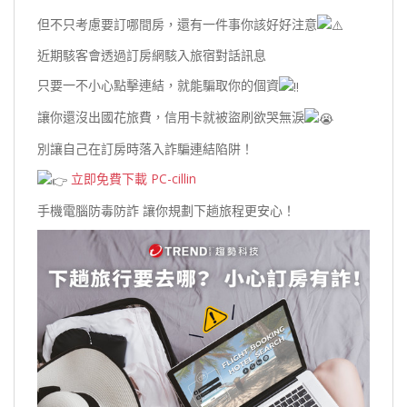
但不只考慮要訂哪間房，還有一件事你該好好注意
近期駭客會透過訂房網駭入旅宿對話訊息
只要一不小心點擊連結，就能騙取你的個資
讓你還沒出國花旅費，信用卡就被盜刷欲哭無淚
別讓自己在訂房時落入詐騙連結陷阱！
立即免費下載 PC-cillin
手機電腦防毒防詐 讓你規劃下趟旅程更安心！