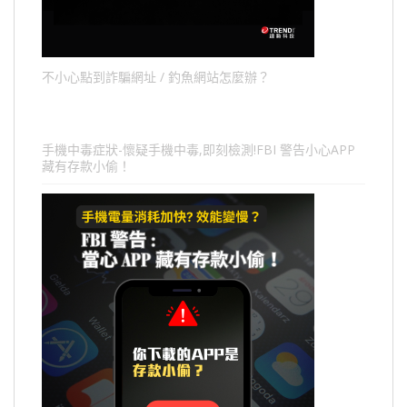
不小心點到詐騙網址 / 釣魚網站怎麼辦？
手機中毒症狀-懷疑手機中毒,即刻檢測!FBI 警告小心APP
藏有存款小偷！