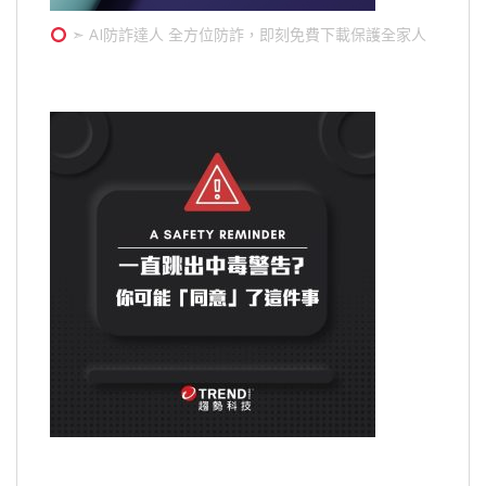
➣ AI防詐達人 全方位防詐，即刻免費下載保護全家人