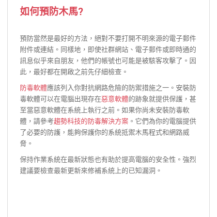
如何預防木馬?
預防當然是最好的方法，絕對不要打開不明來源的電子郵件
附件或連結。同樣地，即使社群網站、電子郵件或即時通的
訊息似乎來自朋友，他們的帳號也可能是被駭客攻擊了。因
此，最好都在開啟之前先仔細檢查。
防毒軟體
應該列入你對抗網路危險的防禦措施之一。安裝防
毒軟體可以在電腦出現存在
惡意軟體
的跡象就提供保護，甚
至當惡意軟體在系統上執行之前。如果你尚未安裝防毒軟
體，請參考
趨勢科技的防毒解決方案
。它們為你的電腦提供
了必要的防護，能夠保護你的系統抵禦木馬程式和網路威
脅。
保持作業系統在最新狀態也有助於提高電腦的安全性。強烈
建議要檢查最新更新來修補系統上的已知漏洞。