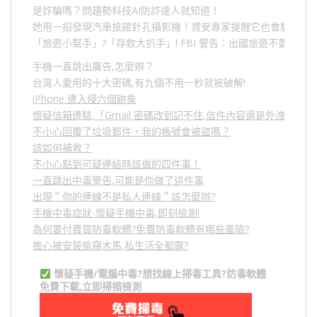
是詐騙嗎？問趨勢科技AI防詐達人就知道！
她用一招發現汽車旅館針孔攝影機！資安專家提醒它也會駭人成
「旅遊小幫手」
?
「存款大扒手」
! FBI
警告：出國旅遊不要做的
手機一直跳出廣告,怎麼辦？
台灣人愛用的十大密碼,有九個不用一秒就被破解!
iPhone 遭入侵六個跡象
懷疑信箱遭駭,「Gmail 密碼改到記不住,信件內容還是外洩？」
不小心回覆了垃圾郵件，我的帳號會被盜嗎？
該如何補救？
不小心點到可疑連結時該做的四件事！
一直跳出中毒警告,可能是你做了這件事
出現＂你的連線不是私人連線＂該怎麼辦?
手機中毒症狀-懷疑手機中毒,即刻檢測!
為何要付費買防毒軟體?免費防毒軟體有哪些風險?
擔心被安裝偷窺木馬,私生活全都露?
懷疑手機/電腦中毒?想找線上掃毒工具?防毒軟體
免費下載,立即掃描檢測