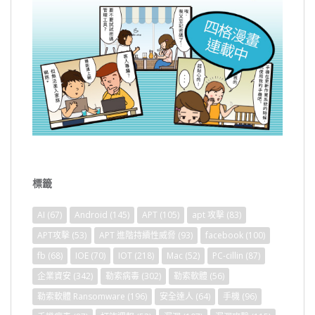
標籤
AI
(67)
Android
(145)
APT
(105)
apt 攻擊
(83)
APT攻擊
(53)
APT 進階持續性威脅
(93)
facebook
(100)
fb
(68)
IOE
(70)
IOT
(218)
Mac
(52)
PC-cillin
(87)
企業資安
(342)
勒索病毒
(302)
勒索軟體
(56)
勒索軟體 Ransomware
(196)
安全達人
(64)
手機
(96)