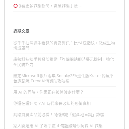
⟫看更多詐騙新聞，識破詐騙手法….
近期文章
從千千拍照遮手看見的資安警訊：比YA洩指紋，恐成生物
辨識罩門
趨勢科技攜手數發部推動「詐騙網站即時警示機制」強化
全民防詐力
鎖定Microsoft帳戶兩年,Sneaky2FA進化版Kratos釣魚平
台遭瓦解,TrendAI情資助攻破案
用 AI 的同時，你家正在被偷渡走什麼？
你還在曬娃嗎？AI 時代家長必知的恐怖真相
網路買農產品前必看！5招辨識「假產地直銷」詐騙
家人開始用 AI 了嗎？這 4 句話能幫你防範 AI 詐騙