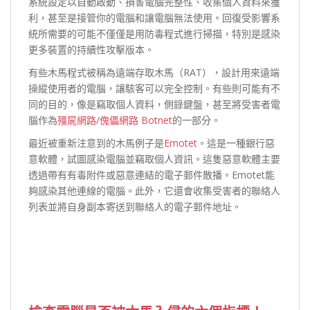
系統設定以自動啟動、損害電腦完整性、收集個人資料來獲
利，甚至是接管你的電腦和讓電腦無法使用。回復受影響系
統所需要的可能不僅僅是用防毒程式進行掃描，特別是感染
更多裝置的持續性攻擊版本。
有些木馬程式被稱為遠端存取木馬（RAT），設計用來遠端
操縱使用者的電腦，讓駭客可以完全控制。有些則可能有不
同的目的，像是竊取個人資料，側錄鍵盤，甚至將受害者電
腦作為
殭屍網路/傀儡網路 Botnet
的一部分。
最近被重新注意到的木馬例子是
Emotet
。這是一種銀行惡
意軟體，試圖感染電腦並竊取個人資訊。這隻惡意軟體主要
透過帶有有毒附件或惡意連結的電子郵件散播。Emotet能
夠感染其他連線的電腦。此外，它還會收集受害者的聯絡人
列表並將自身副本寄送到聯絡人的電子郵件地址。