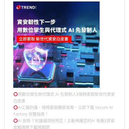
用數位孿生與代理式 AI 先發制人⟫限時索取新世代資安
白皮書
AI工廠防護，限時索取獨家攻略，立即下載 Secure AI
Factory 完整指南！
AI 創新？別讓漏洞拖垮您！主動保護您的
AI 堆疊
⟫資安
攻略限時下載將關閉