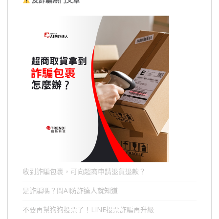
收到詐騙包裹，可向超商申請退貨退款？
是詐騙嗎？問AI防詐達人就知道
不要再幫狗狗投票了！LINE投票詐騙再升級