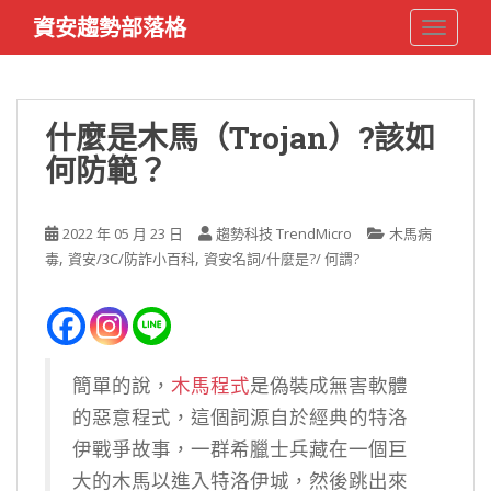
S
資安趨勢部落格
TOGGLE
k
i
p
t
什麼是木馬（Trojan）?該如
o
何防範？
m
a
i
2022 年 05 月 23 日
趨勢科技 TrendMicro
木馬病
n
,
,
毒
資安/3C/防詐小百科
資安名詞/什麼是?/ 何謂?
c
o
n
t
e
簡單的說，
木馬程式
是偽裝成無害軟體
n
的惡意程式，這個詞源自於經典的特洛
t
伊戰爭故事，一群希臘士兵藏在一個巨
大的木馬以進入特洛伊城，然後跳出來