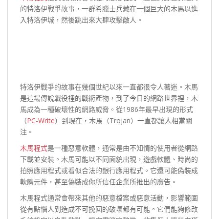
的特洛伊戰爭故事，一群希臘士兵藏在一個巨大的木馬以進
入特洛伊城，然後跳出來大肆攻擊敵人。
特洛伊戰爭的故事在幾個世紀以來一直都很令人著迷。木馬
是這場傳說戰役裡的戰術產物，到了今日的網路世界裡，木
馬成為一種破壞性的網路威脅。從1986年最早出現的形式
（
PC-Write
）到現在，木馬（Trojan）一直都讓人相當關
注。
木馬程式
是一種惡意軟體，通常是由不知情的使用者從網路
下載並安裝。木馬可能以不同面貌出現，遊戲軟體、時尚的
拍照應用程式或看似合法的銀行應用程式。它還可能偽裝成
軟體元件，甚至偽裝成你所信任企業所推出的廣告。
木馬程式通常會帶來其他的惡意檔案或惡意活動，影響範圍
從有點惱人到造成不可挽回的破壞都有可能。它們能夠修改