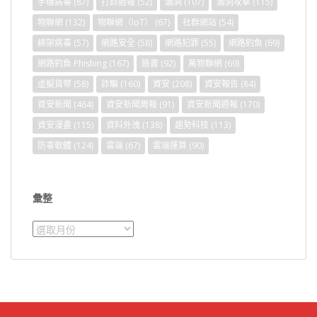
手機病毒
(87)
打詐週報
(52)
漏洞
(107)
漏洞攻擊
(115)
物聯網
(132)
物聯網（IoT）
(67)
社群網站
(54)
綁架病毒
(57)
網路安全
(58)
網路犯罪
(55)
網路釣魚
(69)
網路釣魚 Phishing
(167)
臉書
(92)
萬物聯網
(69)
虛擬貨幣
(58)
詐騙
(160)
資安
(208)
資安報告
(84)
資安新聞
(464)
資安新聞周報
(91)
資安新聞週報
(170)
資安漫畫
(115)
資料外洩
(138)
趨勢科技
(113)
防毒軟體
(124)
雲端
(67)
雲端運算
(90)
彙整
彙
整