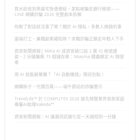
買水餃收到黑貓宅急便連結，差點被騙走銀行帳號——
LINE 網購詐騙 2026 完整劇本拆解
你刪了對話就沒事了嗎？關於 AI 隱私，多數人搞錯的事
遠端打工、兼職副業藏陷阱？求職詐騙正鎖定年輕人下手
資安新聞週報| Meta AI 成資安破口逾 2 萬 IG 帳號遭
盜、2 分鐘癱瘓 73 個儲存庫：Miasma 蠕蟲鎖定 AI 開發
者
用 AI 就能躺著賺？「AI 自動賺錢」簡訊別點！
網購粽子，代價百萬——端午節前的詐騙警示
TrendLife™ 於 COMPUTEX 2026 搶先預覽業界首款家庭
專屬AI助理Kaleida™
資安新聞週報｜AI 讓漏洞武器化從一天縮短到一分鐘