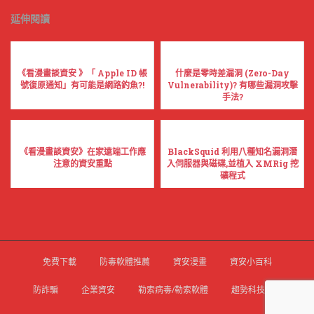
延伸閱讀
《看漫畫談資安 》「 Apple ID 帳
什麼是零時差漏洞 (Zero-Day
號復原通知」有可能是網路釣魚?!
Vulnerability)? 有哪些漏洞攻擊
手法?
《看漫畫談資安》在家遠端工作應
BlackSquid 利用八種知名漏洞潛
注意的資安重點
入伺服器與磁碟,並植入 XMRig 挖
礦程式
免費下載
防毒軟體推薦
資安漫畫
資安小百科
防詐騙
企業資安
勒索病毒/勒索軟體
趨勢科技官網