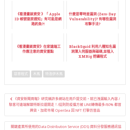
《看漫畫談資安 》「 Apple
什麼是零時差漏洞 (Zero-Day
ID 帳號復原通知」有可能是網
Vulnerability)? 有哪些漏洞
路釣魚?!
攻擊手法?
《看漫畫談資安》在家遠端工
BlackSquid 利用八種知名漏
作應注意的資安重點
洞潛入伺服器與磁碟,並植入
XMRig 挖礦程式
惡意程式
木馬
特洛伊木馬
文
《資安新聞周報》研究稱許多網站在用戶提交前，就已洩漏輸入內容 /
章
駭客可遠端解鎖特斯拉還開走！/這則防疫偏方被 LINE轉傳最多/80% 都冒
導
牌貨，加密市場 OpenSea 因 NFT 打擊仿冒品
覽
關鍵產業所使用的Data Distribution Service (DDS) 資料分發服務通訊協