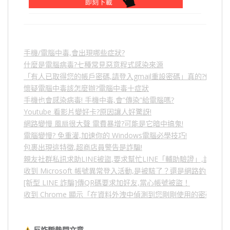
手機/電腦中毒,會出現哪些症狀?
什麼是電腦病毒?七種常見惡意程式感染來源
「有人已取得您的帳戶密碼,請登入gmail重設密碼」真的?假的?
懷疑電腦中毒該怎麼辦?電腦中毒十症狀
手機也會感染病毒! 手機中毒,會”傳染”給電腦嗎?
Youtube 看影片變好卡?原因讓人好驚訝!
網路變慢 風扇很大聲 電費暴增?可能是它暗中搞鬼!
電腦變慢? 免重灌,加速你的 Windows電腦必學技巧!
包裹出現這特徵,超商店員警告是詐騙!
親友社群私訊求助LINE被盜,要求幫忙LINE「輔助驗證」,詐騙
收到 Microsoft 帳號異常登入活動,是被駭了？還是網路釣魚？
[新型 LINE 詐騙]傳QR碼要求加好友,當心帳號被盜！
收到 Chrome 顯示「在資料外洩中偵測到您剛剛使用的密碼」
反詐騙熱門文章