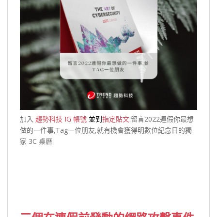
加入
趨勢科技 IG 帳號
並到
指定貼文
:
留言2022連假你最想
做的一件事,Tag一位朋友,就有機會獲得明數位紀念日的獨
家 3C 桌曆: