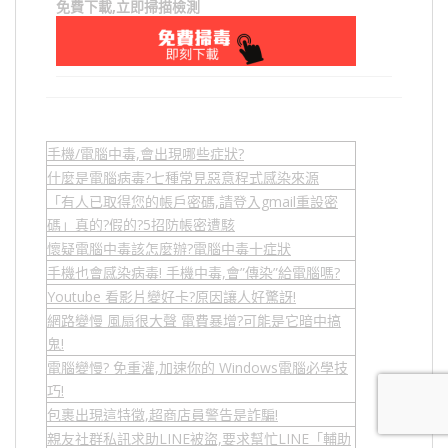
免費下載,立即掃描檢測
手機/電腦中毒,會出現哪些症狀?
什麼是電腦病毒?七種常見惡意程式感染來源
「有人已取得您的帳戶密碼,請登入gmail重設密
碼」真的?假的?5招防帳密遭駭
懷疑電腦中毒該怎麼辦?電腦中毒十症狀
手機也會感染病毒! 手機中毒,會”傳染”給電腦嗎?
Youtube 看影片變好卡?原因讓人好驚訝!
網路變慢 風扇很大聲 電費暴增?可能是它暗中搞
鬼!
電腦變慢? 免重灌,加速你的 Windows電腦必學技
巧!
包裹出現這特徵,超商店員警告是詐騙!
親友社群私訊求助LINE被盜,要求幫忙LINE「輔助