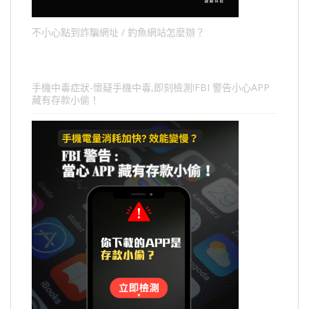
不小心點到詐騙網址 / 釣魚網站怎麼辦？
手機中毒症狀-懷疑手機中毒,即刻檢測!FBI 警告小心APP
藏有存款小偷！