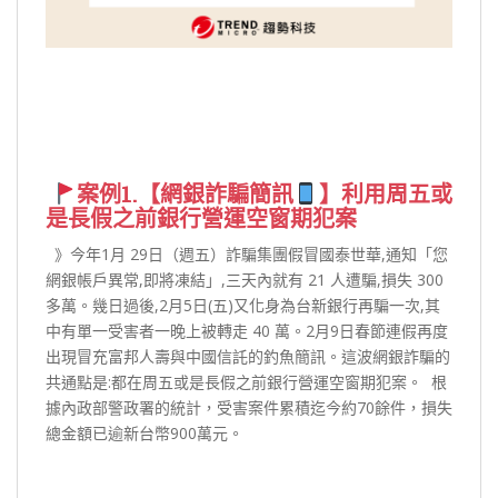
⁣
案例1.【網銀詐騙簡訊
】利用周五或
是長假之前銀行營運空窗期犯案
⁣ ⁣ 》今年1月 29日（週五）詐騙集團假冒國泰世華,通知「您
網銀帳戶異常,即將凍結」,三天內就有 21 人遭騙,損失 300
多萬。幾日過後,2月5日(五)又化身為台新銀行再騙一次,其
中有單一受害者一晚上被轉走 40 萬。2月9日春節連假再度
出現冒充富邦人壽與中國信託的釣魚簡訊。這波網銀詐騙的
共通點是:都在周五或是長假之前銀行營運空窗期犯案。⁣ ⁣ 根
據內政部警政署的統計，受害案件累積迄今約70餘件，損失
總金額已逾新台幣900萬元。 ⁣