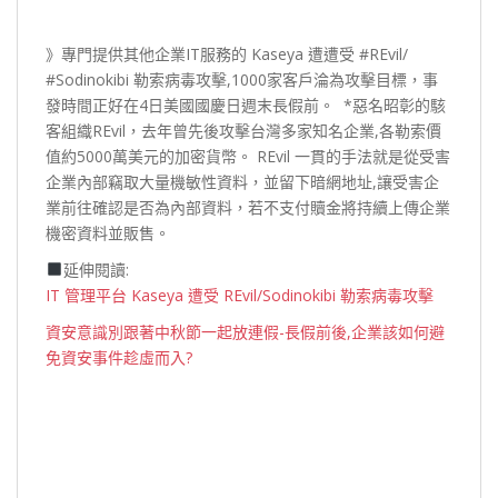
》專門提供其他企業IT服務的 Kaseya 遭遭受 #REvil/
#Sodinokibi 勒索病毒攻擊,1000家客戶淪為攻擊目標，事
發時間正好在4日美國國慶日週末長假前。⁣ ⁣ *惡名昭彰的駭
客組織REvil，去年曾先後攻擊台灣多家知名企業,各勒索價
值約5000萬美元的加密貨幣。 REvil 一貫的手法就是從受害
企業內部竊取大量機敏性資料，並留下暗網地址,讓受害企
業前往確認是否為內部資料，若不支付贖金將持續上傳企業
機密資料並販售。⁣ ⁣
延伸閱讀:
IT 管理平台 Kaseya 遭受 REvil/Sodinokibi 勒索病毒攻擊
資安意識別跟著中秋節一起放連假-長假前後,企業該如何避
免資安事件趁虛而入?