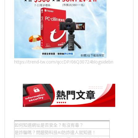
https://trend-tw.com/qccDP/06Q30724blogsidebn
如何知道網址是否安全？有沒有毒？
是詐騙嗎？問趨勢科技AI防詐達人就知道！