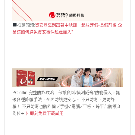
推薦閱讀:
資安意識別跟著中秋節一起放連假-長假前後,企
業該如何避免資安事件趁虛而入?
PC-cillin 完整防詐攻略：保護資料/偵測威脅/防範侵入，識
破各種詐騙手法，全面防護更安心。 不只防毒，更防詐
騙！ 不只防毒也防詐騙 ✓手機✓電腦✓平板，跨平台防護３
到位➔
》即刻免費下載試用