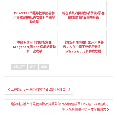
PCASTLE門羅幣挖礦病毒利
躲在系統四個月沒被發現?駭客
用無檔案技術,再次針對中國發
竊取資料的五個隱身術
動攻擊
專竊取信用卡的駭客集團
《資安新聞周報》加州大學警
Magecart,對277 個網站發動
告：人在中國不要使用微信、
新一波攻擊
WhatsApp /新勒索軟體
Ryuk瞄準大企業
網路犯罪
資安
連假
文
五種Disney+ 騙局強勢登台 ,如何保護自己?
章
導
趨勢科技獲台灣最佳國際品牌獎殊榮 品牌價值成長13% 達18.43億美元
覽
擴大培育雲端科技人才厚植實力