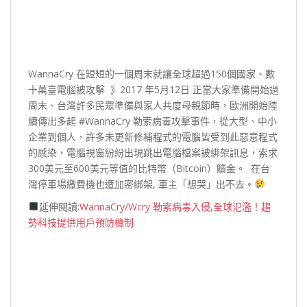
WannaCry 在短短的一個周末就讓全球超過150個國家、數
十萬臺電腦被攻擊⁣ ⁣ 》2017 年5月12日 正當大家準備開始過
周末、台灣許多民眾準備與家人共度母親節時，歐洲開始陸
續傳出多起 #WannaCry 勒索病毒攻擊事件，從大型、中小
企業到個人，許多未更新修補程式的電腦皆受到此惡意程式
的感染，電腦視窗紛紛出現跳出電腦檔案被綁架訊息，索求
300美元至600美元等值的比特幣（Bitcoin）贖金。⁣ ⁣ 在台
灣停車場繳費機也遭加密綁架, 車主「想哭」出不去。
⁣ ⁣ ⁣
延伸閱讀:
WannaCry/Wcry 勒索病毒入侵,全球氾濫！趨
勢科技提供用戶預防機制