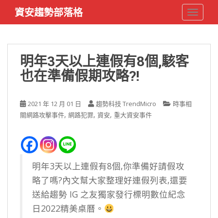
S
資安趨勢部落格
TOGGLE
k
i
p
t
明年3天以上連假有8個,駭客
o
也在準備假期攻略?!
m
a
i
2021 年 12 月 01 日
趨勢科技 TrendMicro
時事相
n
,
,
,
關網路攻擊事件
網路犯罪
資安
重大資安事件
c
o
n
t
e
明年3天以上連假有8個,你準備好請假攻
n
略了嗎?內文幫大家整理好連假列表,還要
t
送給趨勢 IG 之友獨家發行標明數位紀念
日2022精美桌曆。