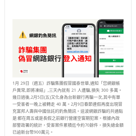
1月 29日（週五）詐騙集團假冒國泰世華,通知「您網銀帳
戶異常,即將凍結」,三天內就有 21 人遭騙,損失 300 多萬。
幾日過後,2月5日(五)又化身為台新銀行再騙一次,其中有單
一受害者一晚上被轉走 40 萬。2月9日春節連假再度出現冒
充富邦人壽與中國信託的釣魚簡訊。這波網銀詐騙的共通點
是:都在周五或是長假之前銀行營運空窗期犯案。根據內政
部警政署的統計，受害案件累積迄今約70餘件，損失總金額
已逾新台幣900萬元。