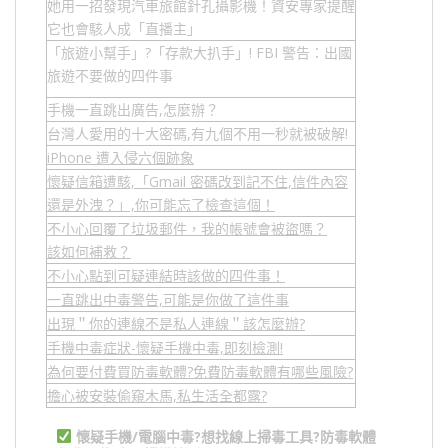
她用一招發現汽車旅館針孔攝影機！資安專家提醒
它也會駭人成「直播主」
「旅遊小幫手」
?
「存款大扒手」
! FBI
警告：出國
旅遊不要做的四件事
手機一直跳出廣告,怎麼辦？
台灣人愛用的十大密碼,有九個不用一秒就被破解!
iPhone 遭入侵六個跡象
懷疑信箱遭駭,「Gmail 密碼改到記不住,信件內容
還是外洩？」,你可能忘了檢查這個！
不小心回覆了垃圾郵件，我的帳號會被盜嗎？
該如何補救？
不小心點到可疑連結時該做的四件事！
一直跳出中毒警告,可能是你做了這件事
出現＂你的連線不是私人連線＂該怎麼辦?
手機中毒症狀-懷疑手機中毒,即刻檢測!
為何要付費買防毒軟體?免費防毒軟體有哪些風險?
擔心被安裝偷窺木馬,私生活全都露?
懷疑手機/電腦中毒?想找線上掃毒工具?防毒軟體