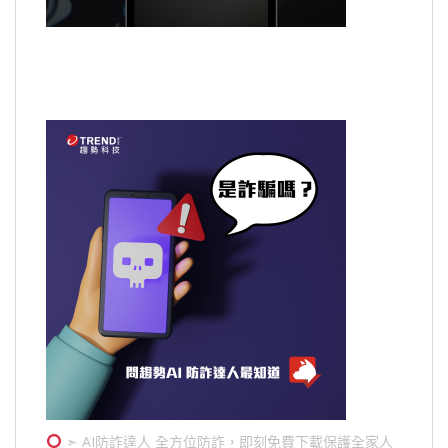
➣ AI防詐達人 全方位防詐，即刻免費下載保護全家人