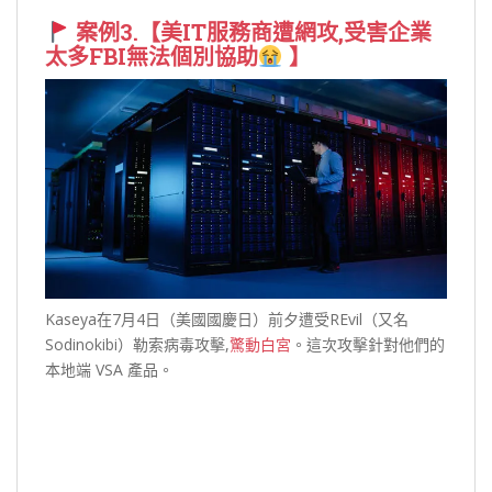
案例3.【美IT服務商遭網攻,受害企業
太多FBI無法個別協助
】⁣ ⁣
Kaseya在7月4日（美國國慶日）前夕遭受REvil（又名
Sodinokibi）勒索病毒攻擊,
驚動白宮
。這次攻擊針對他們的
本地端 VSA 產品。