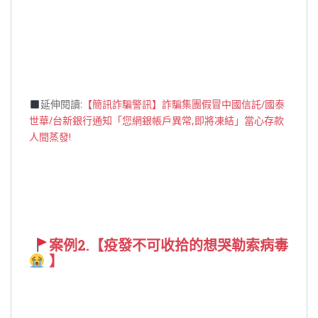
延伸閱讀:
【簡訊詐騙警訊】詐騙集團假冒中國信託/國泰
世華/台新銀行通知「您網銀帳戶異常,即將凍結」當心存款
人間蒸發!
⁣
案例2.【疫發不可收拾的想哭勒索病毒
】