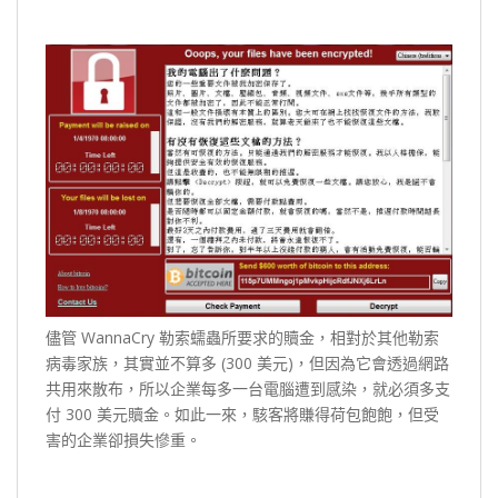
儘管 WannaCry 勒索蠕蟲所要求的贖金，相對於其他勒索
病毒家族，其實並不算多 (300 美元)，但因為它會透過網路
共用來散布，所以企業每多一台電腦遭到感染，就必須多支
付 300 美元贖金。如此一來，駭客將賺得荷包飽飽，但受
害的企業卻損失慘重。