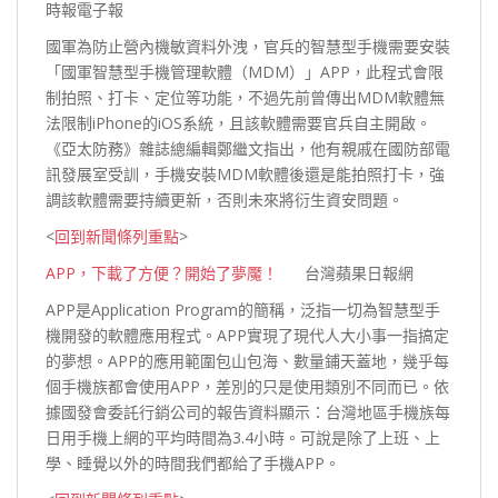
時報電子報
國軍為防止營內機敏資料外洩，官兵的智慧型手機需要安裝
「國軍智慧型手機管理軟體（MDM）」APP，此程式會限
制拍照、打卡、定位等功能，不過先前曾傳出MDM軟體無
法限制iPhone的iOS系統，且該軟體需要官兵自主開啟。
《亞太防務》雜誌總編輯鄭繼文指出，他有親戚在國防部電
訊發展室受訓，手機安裝MDM軟體後還是能拍照打卡，強
調該軟體需要持續更新，否則未來將衍生資安
問題。
<
回到新聞條列重點
>
APP，下載了方便？開始了夢魘！
台灣蘋果日報網
APP是Application Program的簡稱，泛指一切為智慧型手
機開發的軟體應用程式。APP實現了現代人大小事一指搞定
的夢想。APP的應用範圍包山包海、數量鋪天蓋地，幾乎每
個手機族都會使用APP，差別的只是使用類別不同而已。依
據國發會委託行銷公司的報告資料顯示：台灣地區手機族每
日用手機上網的平均時間為3.4小時。可說是除了上班、上
學、睡覺以外的時間我們都給
了手機APP。