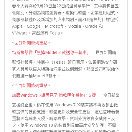
春季大賽將於3月20日至22日的溫哥華舉行；其中將包含五
個類別，分別為網路瀏覽器、虛擬化軟體、企業應用程式，
伺服器軟體以及新增加的汽車類別。而ZDI選擇的目標包括
Apple、Google、Microsoft、Mozilla、Oracle 和
VMware，當然還
有 Tesla。
<
回到新聞條列重點
>
特斯拉懸賞「黑掉Model 3 就送你一輛車」
世界新聞網
彭博社報導，特斯拉（Tesla）近日表示，如果網路安全研
究人員可以侵入特斯拉汽車並找到漏洞，那麼公司可以給他
們贈送一輛Model 3轎
車。
<
回到新聞條列重點
>
該跟Windows 7說再見了 微軟明年將終止支援
今日新聞
支援終止後，仍在使用 Windows 7 的裝置將不再收到由微
軟提供的技術支援、軟體更新及安全性更新。這也意味著裝
置將面臨病毒入侵、網路攻擊、資料外洩等資安威脅。反
之，使用 Windows 10 的裝置則具備高度安全防護，不需
額外花費，便內建隨時維持更新的安全功能，能協助企業抵