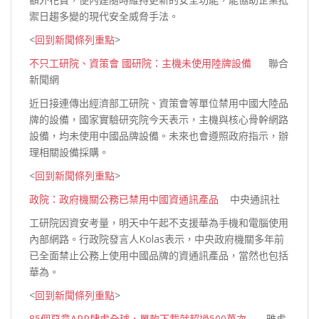
禦日趨多變的現代安全威脅
手法。
<
回到新聞條列重點
>
不只工研院、資策會 國研院：主機未使用陸牌設備
聯合
新聞網
近日接連傳出經濟部工研院、資策會等單位禁用中國大陸品
牌的設備，國家實驗研究院今天表示，主機與核心骨幹網路
設備，均未使用中國品牌設備。未來也會遵照政府指示，辦
理相關設備
採購。
<
回到新聞條列重點
>
政院：政府機關公務已禁用中國資通訊產品
中央通訊社
工研院因資安考量，明天中午起不支援華為手機和電腦使用
內部網路。行政院發言人Kolas表示，中央政府機關多年前
已全面禁止公務上使用中國品牌的資通訊產品，當然也包括
華為。
<
回到新聞條列重點
>
85個惡意APP肆虐全球，單款下載就超過500萬次
雅虎