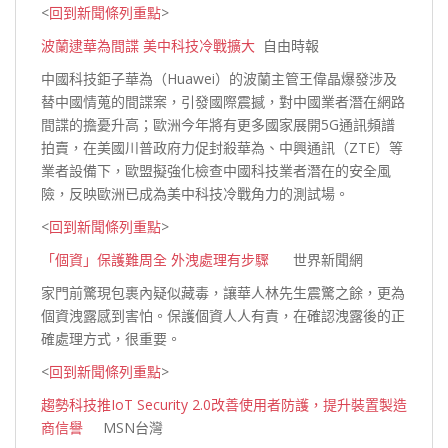
<
回到新聞條列重點
>
波蘭逮華為間諜 美中科技冷戰擴大
自由時報
中國科技鉅子華為（Huawei）的波蘭主管王偉晶爆發涉及
替中國情蒐的間諜案，引發國際震撼，對中國業者潛在網路
間諜的擔憂升高；歐洲今年將有更多國家展開5G通訊頻譜
拍賣，在美國川普政府力促封殺華為、中興通訊（ZTE）等
業者設備下，歐盟擬強化檢查中國科技業者潛在的安全風
險，反映歐洲已成為美中科技冷戰角力的測試
場。
<
回到新聞條列重點
>
「個資」保護難周全 外洩處理有步驟
世界新聞網
家門前驚現包裹內疑似藏毒，讓華人林先生震驚之餘，更為
個資洩露感到害怕。保護個資人人有責，在確認洩露後的正
確處理方式，很
重要。
<
回到新聞條列重點
>
趨勢科技推IoT Security 2.0改善使用者防護，提升裝置製造
商信譽
MSN台灣