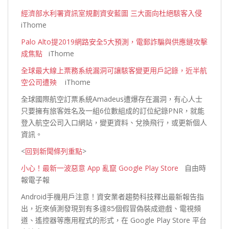
經濟部水利署資訊室規劃資安藍圖 三大面向杜絕駭客入侵
iThome
Palo Alto提2019網路安全5大預測，電郵詐騙與供應鏈攻擊
成焦點
iTho
me
全球最大線上票務系統漏洞可讓駭客變更用戶記錄，近半航
空公司遭殃
iThome
全球國際航空訂票系統Amadeus遭爆存在漏洞，有心人士
只要擁有旅客姓名及一組6位數組成的訂位紀錄PNR，就能
登入航空公司入口網站，變更資料、兌換飛行，或更新個人
資
訊。
<
回到新聞條列重點
>
小心！最新一波惡意 App 亂竄 Google Play Store
自由時
報電子報
Android手機用戶注意！資安業者趨勢科技釋出最新報告指
出，近來偵測發現到有多達85個假冒偽裝成遊戲、電視頻
道、遙控器等應用程式的形式，在 Google Play Store 平台