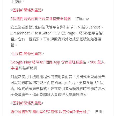
上
流竄。
<
回到新聞條列重點
>
5個熱門網站代管平台皆含有安全漏洞
iThome
安全業者針對5家網站代管平台進行研究，包括Bluehost、
Dreamhost、HostGator、OVH及iPage，發現5個平台皆
至少含有一個漏洞，可能導致資料外洩或是帳號被駭客
接
管。
<
回到新聞條列重點
>
Google Play 發現 85 個假 App 含病毒狂彈廣告，900 萬人
中招
科技新報網
對經常使用手機應用程式的使用者而言，彈出式全螢幕廣告
可說是最麻煩的功能。而在 Google Play，更有多達 85 個
應用程式藏著廣告程式，會在使用者解鎖裝置時或隨時彈出
全螢幕廣告，進而為開發人員取得大量廣告
收入。
<
回到新聞條列重點
>
遭中國駭客集團山寨CEO電郵 印度公司5億元飛了
自由