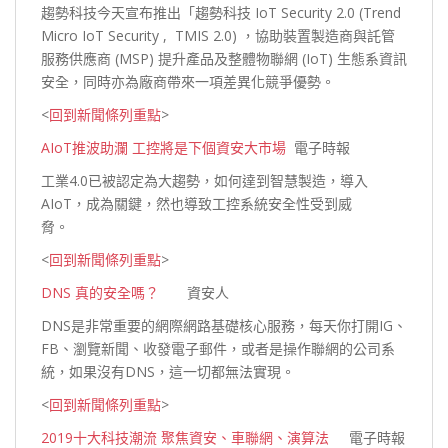
趨勢科技今天宣布推出「趨勢科技 IoT Security 2.0 (Trend
Micro IoT Security , TMIS 2.0) ，協助裝置製造商與託管
服務供應商 (MSP) 提升產品及整體物聯網 (IoT) 生態系資訊
安全，同時亦為廠商帶來一項差異化競爭
優勢。
<
回到新聞條列重點
>
AIoT推波助瀾 工控將是下個資安大市場
電子時報
工業4.0已被認定為大趨勢，如何達到智慧製造，導入
AIoT，成為關鍵，然也導致工控系統安全性受到
威
脅。
<
回到新聞條列重點
>
DNS 真的安全嗎？
資安人
DNS是非常重要的網際網路基礎核心服務，每天你打開IG、
FB、瀏覽新聞、收發電子郵件，或者是操作聯網的公司系
統，如果沒有DNS，這一切都無法
實現。
<
回到新聞條列重點
>
2019十大科技潮流 聚焦資安、車聯網、演算法
電子時報