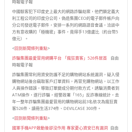
時報電子報
中國駭客犯下印度史上最大的網路詐騙劫案，他們鎖定義大
利工程公司的印度分公司，偽造集團CEO的電子郵件帳戶向
分公司發送電子郵件，安排一系列的網路語音會議，洽談中
方有意收購的「極機密」事件，竟得手13億盧比（約台幣5
億元）。
<
回到新聞條列重點
>
詐騙集團最愛冒用網購平台 「瘋狂賣客」526件居首
自由
時報電子報
詐騙集團常利用資安防護不足的購物網站系統漏洞，疑入侵
購物網站後台竊取客戶訂單資料，再冒充購物網站，以工作
人員操作錯誤，導致訂單變成分期付款方式，誘騙消費者到
ATM操作，遂行詐騙，經警政署「165」反詐專線統計，去
年一整年詐騙集團最愛冒用的購物網站前3名依次為瘋狂賣
客526件、讀冊生活3
74件、DEVILCASE 300件。
<
回到新聞條列重點
>
國軍手機APP啟動後卻沒作用 專家憂心資安已有漏洞
自由