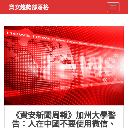
S
資安趨勢部落格
TOGGLE
k
i
p
t
o
m
a
i
n
c
o
n
t
e
n
t
《資安新聞周報》加州大學警
告：人在中國不要使用微信、