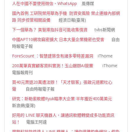
人在中國不要使用微信、WhatsApp
風傳媒
國內首例 工研院禁用華為手機 防資安風險 禁止連線內部網
路 同步控管相關設備
經濟日報(臺灣)
下一個華為？ 美智庫指抖音可能收集情資
tvbs新聞網
中國APT10網攻竊密擴大 日本大量企業機密也受害
自由
時報電子報
ForeScount ：智慧建築含有諸多零時差漏洞
iThome
200萬筆真實顧客資料實測！玉山銀辦AI競賽
iThome
電腦報周刊
買40元票退20萬遭法辦！「天才駭客」張啟元道歉吐心
聲
自由時報電子報
研究：新勒索軟體Ryuk瞄準大企業 半年獲近400萬美元
新浪網(臺灣)
好用的 LINE 聊天機器人，讓通訊軟體轉變成多功能資訊
站！
電腦王阿達
趨勢科技防詐達人 LINE 機器人 ：讓你遠離釣魚網站、假免