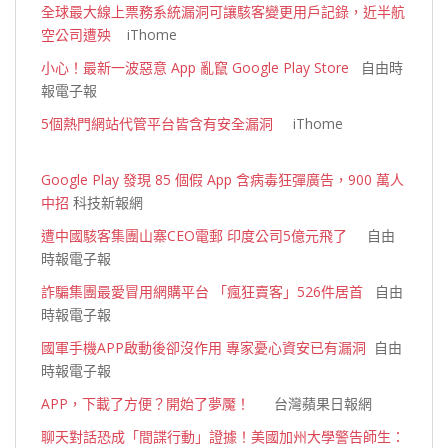
全球最大線上票務系統漏洞可讓駭客變更用戶記錄，近半航
空公司遭殃
iThome
小心！最新一波惡意 App 亂竄 Google Play Store
自由時
報電子報
5個熱門網站代管平台皆含有安全漏洞
iThome
Google Play 發現 85 個假 App 含病毒狂彈廣告，900 萬人
中招
科技新報網
遭中國駭客集團山寨CEO電郵 印度公司5億元飛了
自由
時報電子報
詐騙集團最愛冒用網購平台 「瘋狂賣客」526件居首
自由
時報電子報
國軍手機APP啟動後卻沒作用 專家憂心資安已有漏洞
自由
時報電子報
APP，下載了方便？開始了夢魘！
台灣蘋果日報網
聊天對話恐成「間諜行動」證據！美國加州大學警告師生：