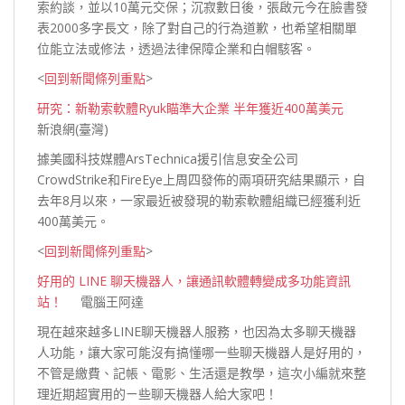
索約談，並以10萬元交保；沉寂數日後，張啟元今在臉書發
表2000多字長文，除了對自己的行為道歉，也希望相關單
位能立法或修法，透過法律保障企業和白帽
駭客。
<
回到新聞條列重點
>
研究：新勒索軟體Ryuk瞄準大企業 半年獲近400萬美元
新浪網(臺灣)
據美國科技媒體ArsTechnica援引信息安全公司
CrowdStrike和FireEye上周四發佈的兩項研究結果顯示，自
去年8月以來，一家最近被發現的勒索軟體組織已經獲利近
400萬美
元。
<
回到新聞條列重點
>
好用的 LINE 聊天機器人，讓通訊軟體轉變成多功能資訊
站！
電腦王阿達
現在越來越多LINE聊天機器人服務，也因為太多聊天機器
人功能，讓大家可能沒有搞懂哪一些聊天機器人是好用的，
不管是繳費、記帳、電影、生活還是教學，這次小編就來整
理近期超實用的ㄧ些聊天機器人給大
家吧！