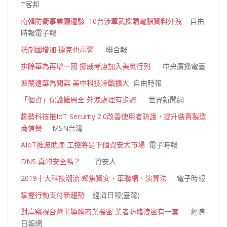
T客邦
南韓防衛事業廳遭駭 10台涉軍武採購電腦資料外洩
自由
時報電子報
抵制國增加 捷克也示警
聯合報
排除華為再增一國 挪威考慮加入美英行列
中央廣播電臺
波蘭逮華為間諜 美中科技冷戰擴大
自由時報
「個資」保護難周全 外洩處理有步驟
世界新聞網
趨勢科技推IoT Security 2.0改善使用者防護，提升裝置製造
商信譽
MSN台灣
AIoT推波助瀾 工控將是下個資安大市場
電子時報
DNS 真的安全嗎？
資安人
2019十大科技潮流 聚焦資安、車聯網、演算法
電子時報
掌握行動支付新趨勢
經濟日報(臺灣)
對岸窺視台灣半導體商業機密 業者防堵洩密有一套
經濟
日報網