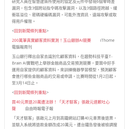
研究人員在智慧建築所使用的協定及元件中發現6個零時差
漏洞，包含3個跨站指令碼攻擊漏洞，以及3個路徑跨越、緩
衝區溢位、密碼硬編碼漏洞，可能外洩資訊、遠端攻擊或取
得用戶
權限。
<
回到新聞條列重點
>
200萬筆真實顧客資料實測！玉山銀辦AI競賽
iThome
電腦報周刊
玉山銀行釋出自家去識別化顧客資料，在趨勢科技平臺T-
Brain AI實戰吧上舉辦金融商品交易預測競賽，要箇中好手
運用自家提供的顧客資料，來訓練機器學習模型，預測顧客
會進行哪些金融商品的交易或申請。比賽時間從1月2日起，
至3月14
日止。
<
回到新聞條列重點
>
買40元票退20萬遭法辦！「天才駭客」張啟元道歉吐心
聲
自由時報電子報
「天才駭客」張啟元上月到高鐵網站訂購40元車票後退票，
並駭入系統將退款金額改成20萬元，遭台鐵告發後被檢調搜