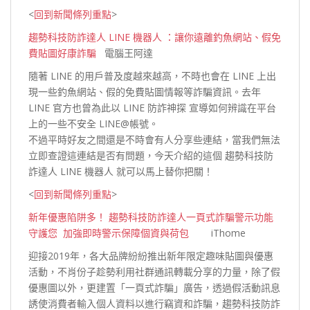
<
回到新聞條列重點
>
趨勢科技防詐達人 LINE 機器人 ：讓你遠離釣魚網站、假免
費貼圖好康詐騙
電腦王阿達
隨著 LINE 的用戶普及度越來越高，不時也會在 LINE 上出
現一些釣魚網站、假的免費貼圖情報等詐騙資訊。去年
LINE 官方也曾為此以 LINE 防詐神探 宣導如何辨識在平台
上的一些不安全 LINE@帳號。
不過平時好友之間還是不時會有人分享些連結，當我們無法
立即查證這連結是否有問題，今天介紹的這個 趨勢科技防
詐達人 LINE 機器人 就可以馬上替你
把關！
<
回到新聞條列重點
>
新年優惠陷阱多！ 趨勢科技防詐達人一頁式詐騙警示功能
守護您 加強即時警示保障個資與荷包
iThome
迎接2019年，各大品牌紛紛推出新年限定趣味貼圖與優惠
活動，不肖份子趁勢利用社群通訊轉載分享的力量，除了假
優惠圖以外，更建置「一頁式詐騙」廣告，透過假活動訊息
誘使消費者輸入個人資料以進行竊資和詐騙，趨勢科技防詐