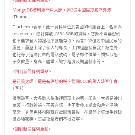
MongoDB資料庫門戶大開，逾2億中國民眾履歷外洩
iThome
Diachenko表示，此一資料庫位於美國的伺服器上，名稱為
resumedb，總計存放了854.8GB的資料，它既不需要密碼
也不要求登入認證程序就能存取，內含2.02億名中國民眾的
履歷，履歷上除了個人的專長、工作經歷及自我介紹之外，
也紀錄了這些民眾的電話號碼、電子郵件位址、婚姻狀態、
子女數量、身高、體重、識字程度及期望薪
水等。
<
回到新聞條列重點
>
是正義之師，還是有理想的賊？德國CCC的萬人駭客年會
T客邦
說到駭客，大多數人腦海裡閃現出的第一印象，大概是神出
鬼沒、行蹤神祕、不善言語，也不愛參加聚會和戶外活動，
常常一身黑色裝扮隱藏在電腦螢幕後，在鍵盤上狂爆手速破
譯各種密碼，讓被攻擊者們不得
安寧。
<
回到新聞條列重點
>