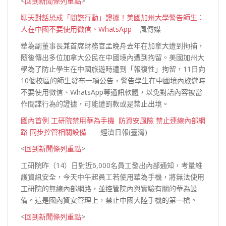
<
回到新聞條列重點
>
聊天對話恐成「間諜行動」證據！美國加州大學警告師生：
人在中國不要使用微信、WhatsApp
風傳媒
華為副董事長兼首席財務官孟晚舟去年在加拿大遭到拘捕，
隨後傳出多位加拿大公民在中國境內遭到拘留。美國加州大
學為了防止學生在中國旅遊時遭到「報復性」拘留，11日向
10個校區的師生發布一項公告，警告學生在中國境內旅遊時
不要使用微信、WhatsApp等通訊軟體，以免對話內容被當
作間諜行為的證據，可能遭罰款或是禁止
出境。
國內首例 工研院禁用華為手機 防資安風險 禁止連線內部網
路 同步控管相關設備
經濟日報(臺灣)
<
回到新聞條列重點
>
工研院昨（14）日對近6,000名員工發出內部通知，考量維
護資訊安全，今天中午起員工若使用華為手機，將無法使用
工研院的無線內部網路，並控管院內與實驗有關的華為設
備。這是國內資安管理上，禁止中國大陸手機的第一
槍。
<
回到新聞條列重點
>