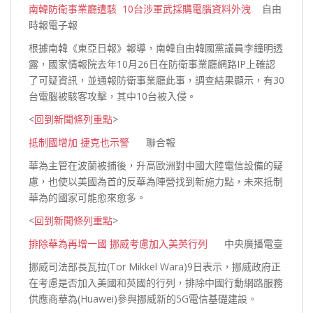
南韓防衛事業廳遭駭 10台涉軍武採購電腦資料外洩
自由
時報電子報
根據南韓《東亞日報》報導，南韓自由韓國黨議員李鐘明透
露，國家情報院去年10月26日在防衛事業廳網路IP上確認
了可疑資訊，並通報防衛事業廳此事，調查結果顯示，有30
台電腦被駭客攻擊，其中10台被
入侵。
<
回到新聞條列重點
>
抵制國增加 捷克也示警
聯合報
華為主管在波蘭被捕後，升高歐洲對中國大陸電信設備的疑
慮，也使以美國為首的反華為陣營找到新施力點，未來抵制
華為的國家可能愈來愈
多。
<
回到新聞條列重點
>
排除華為再增一國 挪威考慮加入美英行列
中央廣播電臺
挪威司法部長瓦拉(Tor Mikkel Wara)9日表示，挪威政府正
在考慮是否加入美國和英國的行列，排除中國行動網路服務
供應商華為(Huawei)參與挪威新的5G電信基礎
建設。