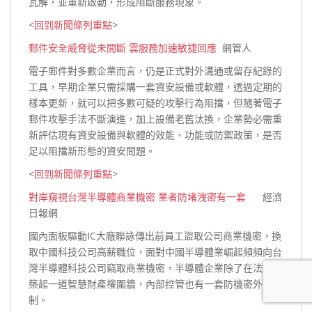
瓦解，並重新啟動，形成阻斷服務
現象。
<
回到新聞條列重點
>
郵件安全威脅從未間斷 雲服務加速敏捷回應
網管人
電子郵件對多數企業而言，仍是正式對外溝通或留存紀錄的
工具，早期企業只需採購一套資安設備或軟體，透過定期的
樣本更新，就可以把多數可疑的攻擊行為阻擋，但隨著電子
郵件攻擊手法不斷演進，加上設備老舊汰換，企業勢必需重
新評估現有資安設備與軟體的效能、功能或防禦政策，是否
足以阻擋新形態的資安
問題。
<
回到新聞條列重點
>
對岸窺視台灣半導體商業機密 業者防堵洩密有一套
經濟
日報網
國內面板驅動IC大廠聯詠傳出前員工盜取公司商業機密，換
取中國科技公司高薪職位，面對中國半導體業崛起頻頻向台
灣半導體科技公司竊取商業機密，半導體企業除了在法律上
築起一道智慧財產權圍牆，內部控管也有一套防機密外洩
機
制。