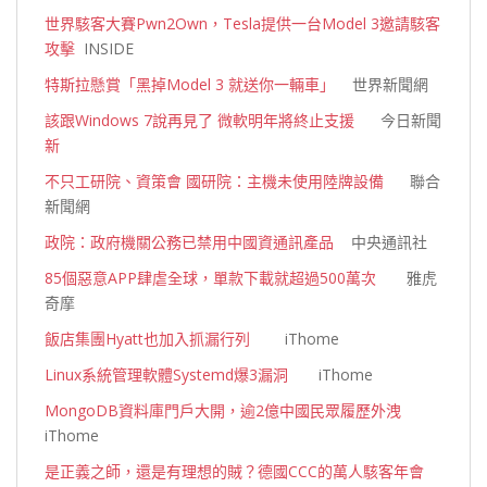
世界駭客大賽Pwn2Own，Tesla提供一台Model 3邀請駭客
攻擊
INSIDE
特斯拉懸賞「黑掉Model 3 就送你一輛車」
世界新聞網
該跟Windows 7說再見了 微軟明年將終止支援
今日新聞
新
不只工研院、資策會 國研院：主機未使用陸牌設備
聯合
新聞網
政院：政府機關公務已禁用中國資通訊產品
中央通訊社
85個惡意APP肆虐全球，單款下載就超過500萬次
雅虎
奇摩
飯店集團Hyatt也加入抓漏行列
iThome
Linux系統管理軟體Systemd爆3漏洞
iThome
MongoDB資料庫門戶大開，逾2億中國民眾履歷外洩
iThome
是正義之師，還是有理想的賊？德國CCC的萬人駭客年會