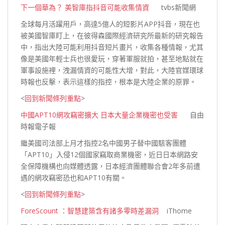
下一個華為？ 美智庫指抖音可能收集情資
tvbs新聞網
全球每月活躍用戶，高達5億人的短影片APP抖音，現在也
被美國智庫盯上，在彼得森國際經濟研究所最新的研究報告
中，指出大陸可能利用抖音短片畫片，收集各種情報，尤其
像是美國年輕士兵也很愛玩，穿著軍服就拍，甚至地點就在
軍事設施裡，洩漏情資的可能性大增，對此，大陸官媒環球
時報也反擊，表示這樣的指控，根本是大陸企業的
原罪。
<
回到新聞條列重點
>
中國APT10網攻竊密擴大 日本大量企業機密也受害
自由
時報電子報
繼美國司法部上月才指控2名中國男子替中國駭客團體
「APT10」入侵12個國家竊取商業機密，近日日本網路安
全保障機構也向媒體透露，日本經濟團體聯合會2年多前遭
遇的網攻竊密恐也和APT1
0有關。
<
回到新聞條列重點
>
ForeScount ：智慧建築含有諸多零時差漏洞
iThome