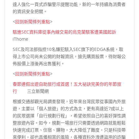
達人強化一頁式詐騙警示提醒功能，新的一年持續為消費者
的資訊安全
把關。
<
回到新聞條列重點
>
駭進SEC資料庫從事內線交易的烏克蘭駭客遭美國起訴
iThome
SEC及司法部指控10名嫌犯駭入SEC旗下的EDGA系統，取
得上市公司尚未公開的財報資訊，搶先購買股票，待財報公
佈股價上漲後再出售獲
利。
<
回到新聞條列重點
>
春節連假出遊自助旅行成首選！五大祕訣完美你的年節旅
行
三立新聞網
根據交通部觀光局調查發現，近年來台灣民眾從事國內外旅
遊，主要以「個人旅遊」的方式為主，更有高達近7成以上
的民眾選擇「自行規劃行程」，希望依照自己的喜好彈性調
整旅遊內容。如今，規劃一場旅行只需要透過網路就能輕鬆
快速完成訂票、住宿、購物，大大降低了難度，只是科技帶
來便利，卻也具備相當的風險，各種資料外洩遭盜用的詐騙