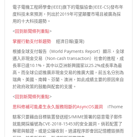
電子電機工程師學會(IEEE)旗下的電腦協會(IEEE-CS)發布年
度科技未來預測，列出於2019年可望顛覆市場且被廣為採
用的十大科技
趨勢。
<
回到新聞條列重點
>
掌握行動支付新趨勢
經濟日報(臺灣)
根據全球支付報告（World Payments Report）顯示，全球
邁入非現金交易（Non-cash transaction）社會的進程，成
長率已達10.1%，其中以亞洲新興國家以25.2%成長率為最
高。而全球公認推廣非現金交易的推廣大國，前五名分別為
瑞典、美國、南韓、芬蘭、澳洲，如此成績主要的原因來自
於政府政策的鼓勵與配套的
支援。
<
回到新聞條列重點
>
思科修補可能產生永久服務阻斷的AsyncOS漏洞
iThome
駭客只要藉由目標裝置發送經S/MIME簽署的惡意電子郵件
就能開採編號為CVE-2018-15453的安全漏洞，倘若配置了
解密與驗證，或是公鑰收割，過濾程序即會因記憶體毀損而