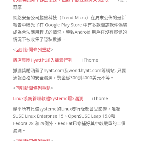
奇摩
網絡安全公司趨勢科技（Trend Micro）在周末公佈的最新
報告中曝光了在 Google Play Store 中有多款間諜軟件偽裝
成為合法應用程式的情況，導致Android 用戶在沒有察覺的
情況下被收集了隱私數
據。
<
回到新聞條列重點
>
飯店集團Hyatt也加入抓漏行列
iThome
抓漏獎勵涵蓋了hyatt.com及world.hyatt.com等網站, 只要
通報合格的安全漏洞，獎金從300到4000美元
不等。
<
回到新聞條列重點
>
Linux系統管理軟體Systemd爆3漏洞
iThome
幾乎所有具備systemd的Linux發行版都會受影響，唯獨
SUSE Linux Enterprise 15、OpenSUSE Leap 15.0和
Fedora 28 和29例外，RedHat已修補好其中較嚴重的二個
漏
洞。
<
回到新聞條列重點
>