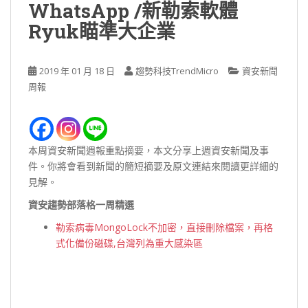
WhatsApp /新勒索軟體
Ryuk瞄準大企業
2019 年 01 月 18 日
趨勢科技TrendMicro
資安新聞
周報
本周資安新聞週報重點摘要，本文分享上週資安新聞及事
件。你將會看到新聞的簡短摘要及原文連結來閱讀更詳細的
見解。
資安趨勢部落格一周精選
勒索病毒MongoLock不加密，直接刪除檔案，再格
式化備份磁碟,台灣列為重大感染區