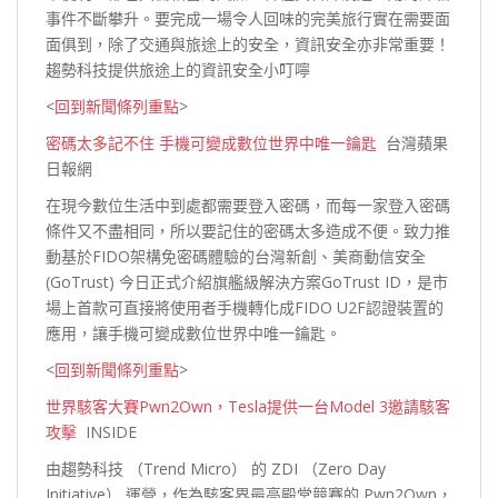
事件不斷攀升。要完成一場令人回味的完美旅行實在需要面
面俱到，除了交通與旅途上的安全，資訊安全亦非常重要！
趨勢科技提供旅途上的資訊安全小
叮嚀
<
回到新聞條列重點
>
密碼太多記不住 手機可變成數位世界中唯一鑰匙
台灣蘋果
日報網
在現今數位生活中到處都需要登入密碼，而每一家登入密碼
條件又不盡相同，所以要記住的密碼太多造成不便。致力推
動基於FIDO架構免密碼體驗的台灣新創、美商動信安全
(GoTrust) 今日正式介紹旗艦級解決方案GoTrust ID，是市
場上首款可直接將使用者手機轉化成FIDO U2F認證裝置的
應用，讓手機可變成數位世界中唯一
鑰匙。
<
回到新聞條列重點
>
世界駭客大賽Pwn2Own，Tesla提供一台Model 3邀請駭客
攻擊
INSIDE
由趨勢科技 （Trend Micro） 的 ZDI （Zero Day
Initiative） 運營，作為駭客界最高殿堂競賽的 Pwn2Own，