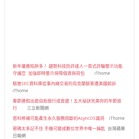
新年優惠陷阱多！ 趨勢科技防詐達人一頁式詐騙警示功能
守護您 加強即時警示保障個資與荷包
iThome
駭進SEC資料庫從事內線交易的烏克蘭駭客遭美國起訴
iThome
春節連假出遊自助旅行成首選！五大祕訣完美你的年節旅
行
三立新聞網
思科修補可能產生永久服務阻斷的AsyncOS漏洞
iThome
密碼太多記不住 手機可變成數位世界中唯一鑰匙
台灣蘋果
日報網