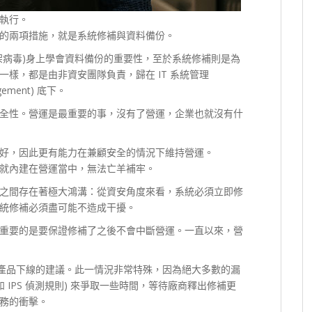
執行。
的兩項措施，就是系統修補與資料備份。
架病毒)身上學會資料備份的重要性，至於系統修補則是為
樣，都是由非資安團隊負責，歸在 IT 系統管理
nagement) 底下。
全性。營運是最重要的事，沒有了營運，企業也就沒有什
好，因此更有能力在兼顧安全的情況下維持營運。
就內建在營運當中，無法亡羊補牢。
之間存在著極大鴻溝：從資安角度來看，系統必須立即修
統修補必須盡可能不造成干擾。
重要的是要保證修補了之後不會中斷營運。一直以來，營
M 產品下線的建議。此一情況非常特殊，因為絕大多數的漏
 IPS 偵測規則) 來爭取一些時間，等待廠商釋出修補更
務的衝擊。