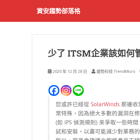
S
資安趨勢部落格
k
i
p
t
o
m
少了 ITSM企業該如何
a
i
n
2020 年 12 月 28 日
趨勢科技 TrendMicro
c
o
n
t
您或許已經從
SolarWinds
那邊收到
e
n
常特殊，因為絕大多數的漏洞在修
t
(如 IPS 偵測規則) 來爭取一
試和安裝，以盡可能減少對業務的