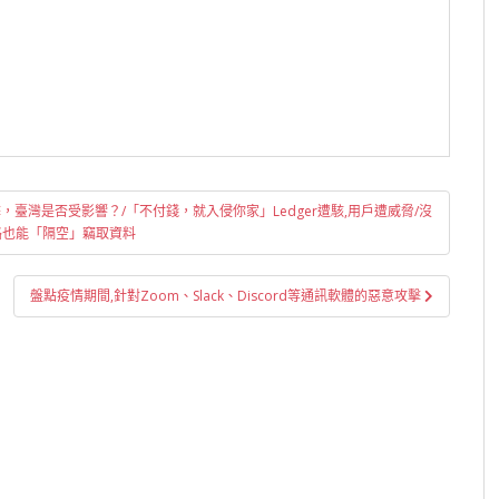
鏈攻擊，臺灣是否受影響？/「不付錢，就入侵你家」Ledger遭駭,用戶遭威脅/沒
 網路也能「隔空」竊取資料
盤點疫情期間,針對Zoom、Slack、Discord等通訊軟體的惡意攻擊