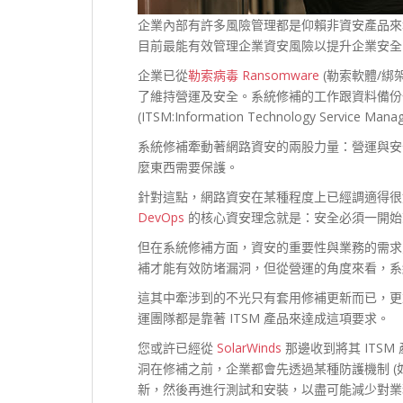
企業內部有許多風險管理都是仰賴非資安產品來
目前最能有效管理企業資安風險以提升企業安全
企業已從
勒索病毒 Ransomware
(勒索軟體/綁
了維持營運及安全。系統修補的工作跟資料備份一
(ITSM:Information Technology Service Ma
系統修補牽動著網路資安的兩股力量：營運與安
麼東西需要保護。
針對這點，網路資安在某種程度上已經調適得很
DevOps
的核心資安理念就是：安全必須一開始
但在系統修補方面，資安的重要性與業務的需求
補才能有效防堵漏洞，但從營運的角度來看，系
這其中牽涉到的不光只有套用修補更新而已，更
運團隊都是靠著 ITSM 產品來達成這項要求。
您或許已經從
SolarWinds
那邊收到將其 ITS
洞在修補之前，企業都會先透過某種防護機制 (如
新，然後再進行測試和安裝，以盡可能減少對業