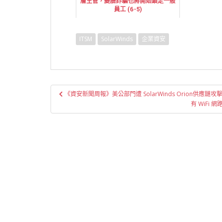
層主管，變臉詐騙也將開始鎖定一般
員工 (6-5)
ITSM
SolarWinds
企業資安
文
《資安新聞周報》美公部門遭 SolarWinds Orion供應
章
有 WiFi
導
覽