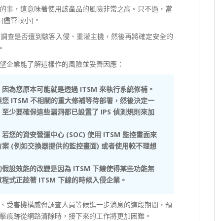
的事，這意味著使用該產品的風險非常之高。只不過，當
(儘管較小)。
、調查是否遭到駭客入侵、重灌主機，然後再將確定安全的
。
望企業能了解這樣作的風險並妥善因應：
為您原本可能就是透過 ITSM 來執行系統修補。
 ITSM 不相關的重大修補等待部署，然後決定一
少要確保這些漏洞都已設置了 IPS 偵測規則來加
的資安營運中心 (SOC) 使用 ITSM 監控畫面來
案 (例如交換器提供的監控畫面) 或者使用較不理想
設效能的改變是因為 ITSM 下線使得某些功能無
式正趁著 ITSM 下線的時候入侵企業。
下線、受害機構威脅調查人員等候進一步消息的這段期間，預
擊痕跡從網路清除時，接下來的工作將更加困難。