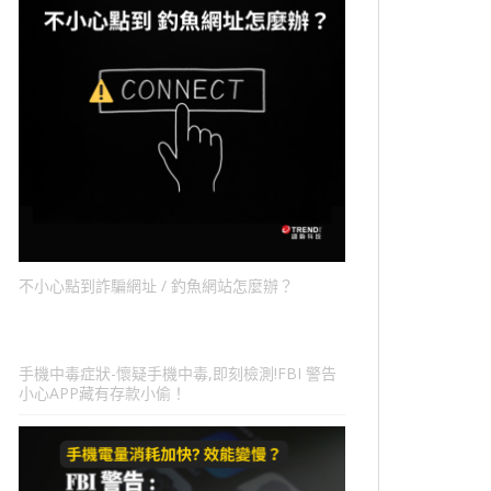
不小心點到詐騙網址 / 釣魚網站怎麼辦？
手機中毒症狀-懷疑手機中毒,即刻檢測!FBI 警告
小心APP藏有存款小偷！