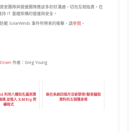
資安團隊與營運團隊應該多好好溝通，切勿互相指責，在
力維持 IT 基礎架構的營運與安全。
SolarWinds 事件所帶來的衝擊，請
參閱
。
s Down
作者：Greg Young
quid 利用八種知名漏洞潛
躲在系統四個月沒被發現?駭客竊取
碟,並植入 XMRig 挖
資料的五個隱身術
礦程式