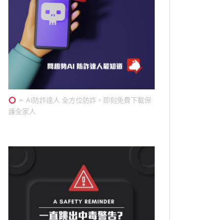
➣ AI防詐達人 全方位防詐，即刻免費下載保
護全家人