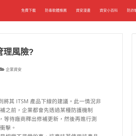
免費下載
防毒軟體推薦
資安漫畫
資安小百科
防詐
管理風險?
企業資安
將其 ITSM 產品下線的建議。此一情況非
補之前，企業都會先透過某種防護機制
些時間，等待廠商釋出修補更新，然後再進行測
衝擊。