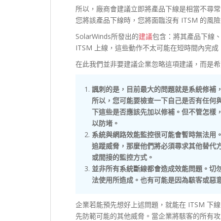
所以，廠商會建議立即將產品下線是相當不尋常
您將該產品下線時，您將面臨沒有 ITSM 的風險 
SolarWinds所發出的
建議
包含：將其產品下線
ITSM 上線，這些動作不太可能在短時間內完成
在此我們並非要建議企業忽略這項建議，而是希
諷刺的是，目前最大的問題就是系統修補，因
所以，您可能要檢查一下自己是否有任何與您
下這些是否應該先加以修補。但不管怎樣，至
以防堵。
系統與網路效能監控很可能會暫時無法用。若您
追蹤威脅，那麼他們將必須尋求其他替代方
或間接的監控方式。
並非所有系統斷線都會造成效能問題。切勿假
法使用所造成。也有可能是因為駭客或惡意程
企業若能預先想好上述問題，就能在 ITSM 
先防範可能的其他威脅。當企業將駭客的所有攻