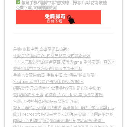
懷疑手機/電腦中毒?想找線上掃毒工具?防毒軟體
免費下載,立即掃描檢測
手機/電腦中毒,會出現哪些症狀?
什麼是電腦病毒?七種常見惡意程式感染來源
「有人已取得您的帳戶密碼,請登入gmail重設密碼」真的?假的?
懷疑電腦中毒該怎麼辦?電腦中毒十症狀
手機也會感染病毒! 手機中毒,會”傳染”給電腦嗎?
Youtube 看影片變好卡?原因讓人好驚訝!
網路變慢 風扇很大聲 電費暴增?可能是它暗中搞鬼!
電腦變慢? 免重灌,加速你的 Windows電腦必學技巧!
包裹出現這特徵,超商店員警告是詐騙!
親友社群私訊求助LINE被盜,要求幫忙LINE「輔助驗證」,詐騙
收到 Microsoft 帳號異常登入活動,是被駭了？還是網路釣魚？
[新型 LINE 詐騙]傳QR碼要求加好友,當心帳號被盜！