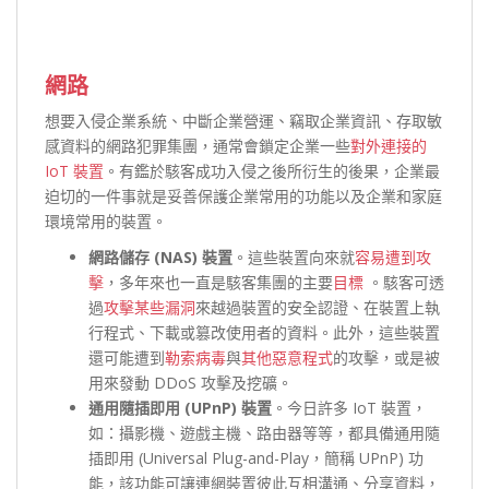
網路
想要入侵企業系統、中斷企業營運、竊取企業資訊、存取敏
感資料的網路犯罪集團，通常會鎖定企業一些
對外連接的
IoT 裝置
。有鑑於駭客成功入侵之後所衍生的後果，企業最
迫切的一件事就是妥善保護企業常用的功能以及企業和家庭
環境常用的裝置。
網路儲存 (NAS) 裝置
。這些裝置向來就
容易遭到攻
擊
，多年來也一直是駭客集團的主要
目標
。駭客可透
過
攻擊某些漏洞
來越過裝置的安全認證、在裝置上執
行程式、下載或篡改使用者的資料。此外，這些裝置
還可能遭到
勒索病毒
與
其他惡意程式
的攻擊，或是被
用來發動 DDoS 攻擊及挖礦。
通用隨插即用 (UPnP) 裝置
。今日許多 IoT 裝置，
如：攝影機、遊戲主機、路由器等等，都具備通用隨
插即用 (Universal Plug-and-Play，簡稱 UPnP) 功
能，該功能可讓連網裝置彼此互相溝通、分享資料，