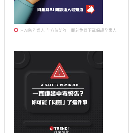
➣ AI防詐達人 全方位防詐，即刻免費下載保護全家人