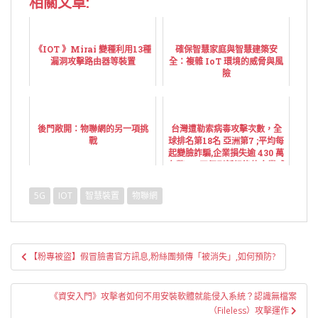
相關文章:
《IOT 》Mirai 變種利用13種
確保智慧家庭與智慧建築安
漏洞攻擊路由器等裝置
全：複雜 IoT 環境的威脅與風
險
後門敞開：物聯網的另一項挑
台灣遭勒索病毒攻擊次數，全
戰
球排名第18名 亞洲第7 ;平均每
起變臉詐騙,企業損失逾 430 萬
台幣 --- 四個刷新紀錄的企業威
脅
5G
IOT
智慧裝置
物聯網
文
【粉專被盜】假冒臉書官方訊息,粉絲團頻傳「被消失」,如何預防?
章
導
《資安入門》攻擊者如何不用安裝軟體就能侵入系統？認識無檔案
覽
（Fileless）攻擊運作