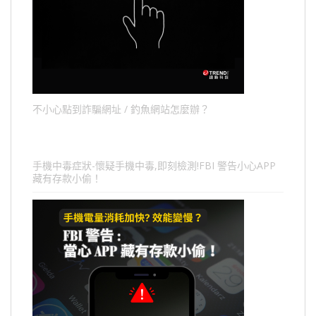
不小心點到詐騙網址 / 釣魚網站怎麼辦？
手機中毒症狀-懷疑手機中毒,即刻檢測!FBI 警告小心APP
藏有存款小偷！