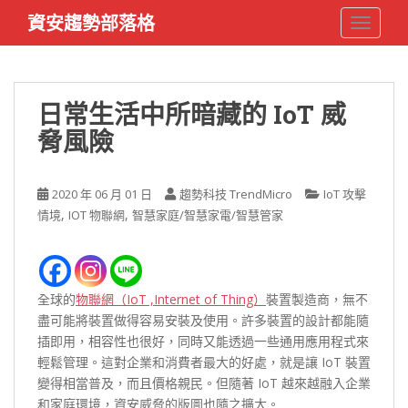
S
資安趨勢部落格
TOGGLE
k
i
p
t
日常生活中所暗藏的 IoT 威
o
脅風險
m
a
i
2020 年 06 月 01 日
趨勢科技 TrendMicro
IoT 攻擊
n
,
,
情境
IOT 物聯網
智慧家庭/智慧家電/智慧管家
c
o
n
t
全球的
物聯網（IoT ,Internet of Thing）
裝置製造商，無不
e
盡可能將裝置做得容易安裝及使用。許多裝置的設計都能隨
n
插即用，相容性也很好，同時又能透過一些通用應用程式來
t
輕鬆管理。這對企業和消費者最大的好處，就是讓 IoT 裝置
變得相當普及，而且價格親民。但隨著 IoT 越來越融入企業
和家庭環境，資安威脅的版圖也隨之擴大。