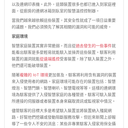
以及連網印表機。此外，這類裝置很多也都已進入到家庭裡
面，從廚房的連網冰箱到臥室的智慧溫控控制器。
當我們越來越依賴這些裝置，其安全性就成了一項日益重要
的議題。我們必須預先了解其相關的漏洞和可能的威脅。
家庭環境
智慧家庭裝置其實非常脆弱，而且從
過去發生的一些事件
就
能看出駭客是多麼輕易就能駭入並操弄這些裝置。駭客利用
裝置的漏洞就能
從遠端遙控
受害裝置，除了駭入裝置之外，
他們還可能破壞裝置。
隨著
複雜的 IoT 環境
更加普及，駭客將利用含有漏洞的裝置
來入侵使用者的網路。家庭環境可能存在的裝置包括：智慧
燈泡、智慧門鎖、智慧喇叭、智慧電視等等。這樣的連網環
境為駭客提供了入侵智慧家庭的各種管道，駭客可駭入裝置
所連接的伺服器或者裝置本身來竊取資訊或監視家中情況。
儘管駭客的目標大多是希望駭入裝置並將裝置納入殭屍網
路，好幫他們挖礦或發動阻斷服務攻擊，但近來新聞上卻報
導了一些令人不安的消息：某些非專業駭客入侵家用保全攝