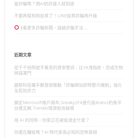
是詐騙嗎？問AI防詐達人就知道
不要再幫狗狗投票了！LINE投票詐騙再升級
⟫看更多詐騙新聞，識破詐騙手法….
近期文章
從千千拍照遮手看見的資安警訊：比YA洩指紋，恐成生物
辨識罩門
趨勢科技攜手數發部推動「詐騙網站即時警示機制」強化
全民防詐力
鎖定Microsoft帳戶兩年,Sneaky2FA進化版Kratos釣魚平
台遭瓦解,TrendAI情資助攻破案
用 AI 的同時，你家正在被偷渡走什麼？
你還在曬娃嗎？AI 時代家長必知的恐怖真相