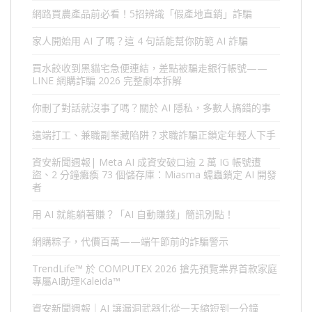
網路買農產品前必看！5招辨識「假產地直銷」詐騙
家人開始用 AI 了嗎？這 4 句話能幫你防範 AI 詐騙
買水餃收到黑貓宅急便連結，差點被騙走銀行帳號——
LINE 網購詐騙 2026 完整劇本拆解
你刪了對話就沒事了嗎？關於 AI 隱私，多數人搞錯的事
遠端打工、兼職副業藏陷阱？求職詐騙正鎖定年輕人下手
資安新聞週報| Meta AI 成資安破口逾 2 萬 IG 帳號遭
盜、2 分鐘癱瘓 73 個儲存庫：Miasma 蠕蟲鎖定 AI 開發
者
用 AI 就能躺著賺？「AI 自動賺錢」簡訊別點！
網購粽子，代價百萬——端午節前的詐騙警示
TrendLife™ 於 COMPUTEX 2026 搶先預覽業界首款家庭
專屬AI助理Kaleida™
資安新聞週報｜AI 讓漏洞武器化從一天縮短到一分鐘