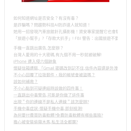
如何知道網址是否安全？有沒有毒？
是詐騙嗎？問趨勢科技AI防詐達人就知道！
她用一招發現汽車旅館針孔攝影機！資安專家提醒它也會駭人成
「旅遊小幫手」
?
「存款大扒手」
! FBI
警告：出國旅遊不要做的
手機一直跳出廣告,怎麼辦？
台灣人愛用的十大密碼,有九個不用一秒就被破解!
iPhone 遭入侵六個跡象
懷疑信箱遭駭,「Gmail 密碼改到記不住,信件內容還是外洩？」
不小心回覆了垃圾郵件，我的帳號會被盜嗎？
該如何補救？
不小心點到可疑連結時該做的四件事！
一直跳出中毒警告,可能是你做了這件事
出現＂你的連線不是私人連線＂該怎麼辦?
手機中毒症狀-懷疑手機中毒,即刻檢測!
為何要付費買防毒軟體?免費防毒軟體有哪些風險?
擔心被安裝偷窺木馬,私生活全都露?