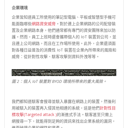
企業環境
企業皆知道員工所使用的筆記型電腦、平板或智慧型手機可
能面臨哪些
網路資安威脅
。對於連上企業網路的公司配發裝
置及企業網路本身，他們通常都有專門的資安團隊來加以防
護。然而，員工上班時還會攜帶個人的 IoT 裝置到公司，並
且連上公司網路，而且在工作場所使用。此外，企業還須面
對各種日益普及的消費性 IoT 裝置在企業內所帶來的風險和
威脅：從針對性攻擊、駭客攻擊到資料外洩等等。
圖 2：個人 IoT 裝置對 BYOD 環境所帶來的重大風險。
我們都知道駭客會搜尋並駭入暴露在網路上的裝置，然後利
用被駭入的裝置再入侵其他相連的系統，這是他們
針對性目
標攻擊(Targeted attack )
的漸進式手法。駭客甚至只需上
網搜尋一下，就能得到足夠的資訊來找出企業系統的漏洞，
進而破壞企業的網路和資產。