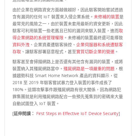
由於企業在網路資安方面越做越好，因此駭客開始嘗試透過
含有漏洞的任何 IoT 裝置來入侵企業系統。
未修補的裝置
是
最常見的風險之一，由於裝置未套用最新的資安更新，因此
駭客可利用裝置一些老舊且已知的漏洞來駭入裝置，進而
取
得企業網路的系統管理權限
。未修補的裝置最終還可能導致
資料外洩
、企業資產遭駭客操控、
企業伺服器和系統遭駭客
存取
、讓駭客部署惡意程式，甚至
實質切斷企業的營運
。
駭客甚至會掃描網路上是否還有其他含有漏洞的裝置，或將
裝置納入其殭屍網路當中。
殭屍網路是一項嚴重的問題
，根
據趨勢科技 Smart Home Network 產品的資料顯示，從
2018 至 2019 年駭客嘗試暴力登入裝置的事件成長了
180%。這類攻擊事件跟殭屍網路有很大關係，因為網路犯
罪集團就是利用殭屍網路配合一些預先蒐集到的密碼來大量
自動試圖登入 IoT 裝置。
[
延伸閱讀：
First Steps in Effective IoT Device Security
]