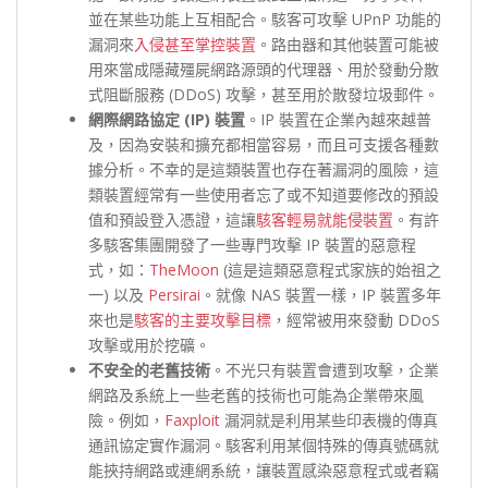
並在某些功能上互相配合。駭客可攻擊 UPnP 功能的
漏洞來
入侵甚至掌控裝置
。路由器和其他裝置可能被
用來當成隱藏殭屍網路源頭的代理器、用於發動分散
式阻斷服務 (DDoS) 攻擊，甚至用於散發垃圾郵件。
網際網路協定 (IP) 裝置
。IP 裝置在企業內越來越普
及，因為安裝和擴充都相當容易，而且可支援各種數
據分析。不幸的是這類裝置也存在著漏洞的風險，這
類裝置經常有一些使用者忘了或不知道要修改的預設
值和預設登入憑證，這讓
駭客輕易就能侵裝置
。有許
多駭客集團開發了一些專門攻擊 IP 裝置的惡意程
式，如：
TheMoon
(這是這類惡意程式家族的始祖之
一) 以及
Persirai
。就像 NAS 裝置一樣，IP 裝置多年
來也是
駭客的主要攻擊目標
，經常被用來發動 DDoS
攻擊或用於挖礦。
不安全的老舊技術
。不光只有裝置會遭到攻擊，企業
網路及系統上一些老舊的技術也可能為企業帶來風
險。例如，
Faxploit
漏洞就是利用某些印表機的傳真
通訊協定實作漏洞。駭客利用某個特殊的傳真號碼就
能挾持網路或連網系統，讓裝置感染惡意程式或者竊