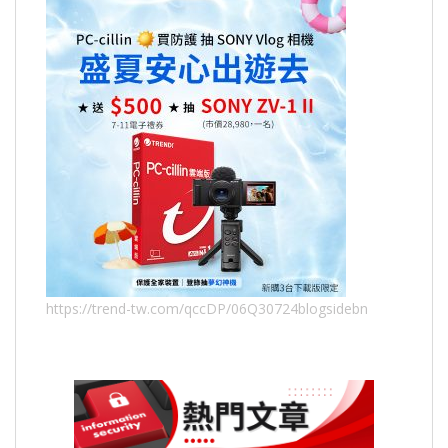
https://trend-tw.com/qccDP/06Q30724blogsidebn