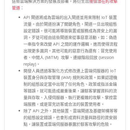
這些雲端解決方案的發展及部署，將衍生出
幾個潛在的攻擊
管道
：
API 閘道將成為雲端的出入閘道並用來限制 IoT 裝置
流量。由於閘道扮演了關鍵角色，閘道一旦出現組態
設定錯誤，很可能將導致裝置或服務成為資安上的漏
洞。歹徒可經由這些閘道來從事惡意活動，如：偽造
一串指令來改變 API 之間的運作邏輯，進而使得流程
出現更多漏洞。其他可能的惡意行為還有：冒充使用
者、中間人 (MiTM) 攻擊、連線階段回放 (session
replay)。
開發人員透過客製化方式修改連上雲端伺服器的 IoT
裝置身分與存取管理 (IAM) 規則和政策。如果認證機
制的組態設定當中出現了任何角色、政策或指派金鑰
等錯誤，就可能造成嚴重後果，讓駭客掌握資料的流
量與存取、入侵伺服器、執行更複雜的攻擊、掌控雲
端服務，或是冒充訪客或合法的裝置使用者。
除了 API 之外，其他裝置、雲端閘道及基礎架構等等
的組態設定錯誤，也會形成資料流量與路徑的資安弱
點，讓裝置或雲端伺服器暴露於駭客攻擊的危險。