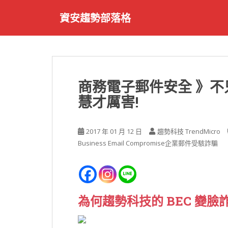
S
資安趨勢部落格
k
i
p
t
o
m
商務電子郵件安全 》不
a
慧才厲害!
i
n
c
2017 年 01 月 12 日
趨勢科技 TrendMicro
o
Business Email Compromise企業郵件受駭詐騙
n
t
e
n
t
為何趨勢科技的 BEC 變