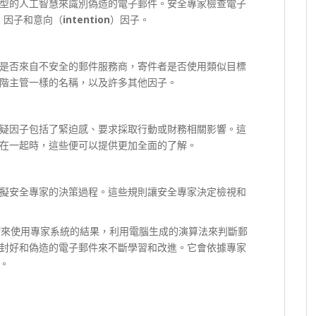
型的人工智慧來識別偽造的電子郵件。安全專家檢查電子
）因子和意向（
intention
）因子。
是否來自不安全的郵件服務商，寄件者是否使用類似目標
階主管一樣的名稱，以及許多其他因子。
疑因子包括了緊迫感、要求採取行動或財務相關影響。這
在一起時，這些便可以提供更加全面的了解。
擬安全專家的決策過程。這些規則讓安全專家決定檢視和
習
來使用專家系統的結果，利用電腦生成的演算法來判斷郵
封好和偽造的電子郵件來不斷學習和改進。它會依據專家
。