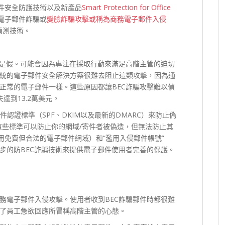
件安全防護技術以及新產品
Smart Protection for Office
電子郵件詐騙或
變臉詐騙攻擊或稱為商務電子郵件入侵
偵測技術。
真是假。可能會因為專注在採取行動來滿足高階主管的迫切
統的電子郵件安全解決方案很難去阻止這類攻擊，因為通
正常的電子郵件一樣。這些原因都讓BEC詐騙攻擊難以偵
達到13.2萬美元。
含了電子郵件認證標準（SPF、DKIM以及最新的DMARC）來防止偽
這些標準可以防止你的網域/寄件者被偽造，但無法防止其
使用免費但合法的電子郵件網域）和“濫用入侵郵件帳號”
步的防BEC詐騙技術來提供電子郵件使用者完善的保護。
務電子郵件入侵攻擊。使用者收到BEC詐騙郵件時都很難
了員工急欲回應所冒稱高階主管的心態。