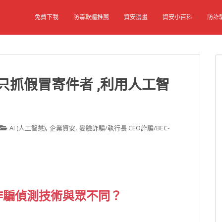
免費下載
防毒軟體推薦
資安漫畫
資安小百科
防詐
只抓假冒寄件者 ,利用人工智
,
,
AI (人工智慧)
企業資安
變臉詐騙/執行長 CEO詐騙/BEC-
臉詐騙偵測技術與眾不同？