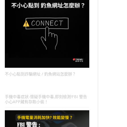
不小心點到詐騙網址 / 釣魚網站怎麼辦？
手機中毒症狀-懷疑手機中毒,即刻檢測!FBI 警告
小心APP藏有存款小偷！