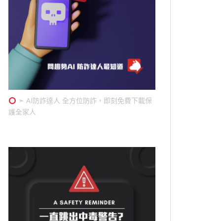
➣ AI防詐達人 全方位防詐，即刻免費下載保
護全家人