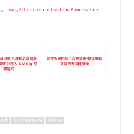
 – using AI to stop email fraud and Business Email
quid 利用八種知名漏洞潛
躲在系統四個月沒被發現?駭客竊取
碟,並植入 XMRig 挖
資料的五個隱身術
礦程式
工智慧
企業郵件受駭詐騙
變臉詐騙