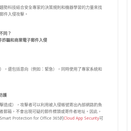
趨勢科技結合安全專家的決策規則和機器學習的力量來找
郵件入侵攻擊。
不同？
件詐騙和商業電子郵件入侵
），還包括意向（例如：緊急），同時使用了專家系統和
防護
擊造成），攻擊者可以利用被入侵帳號寄出內部網路釣魚
用者郵箱，不會出現可疑的郵件標頭或寄件者地址。因此，
tection for Office 365的
Cloud App Security
可