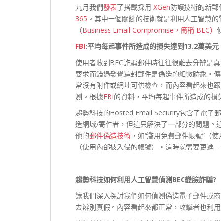
九月我們
發表
了搭載採用
XGen
防護技術的新郵
365
。其中一個關鍵的技術就是利用人工智慧的
（Business Email Compromise，簡稱 BEC）
FBI
:
平均每起事件所造成的損失達到13.2
萬美元
使用者收到BEC詐騙郵件時往往很難去分辨是
要求而錯過發覺這封郵件是偽造的細微跡象。傳
常沒有附件或網址可供檢查，而內容看起來也跟
測。根據
FBI
的資料，平均每起事件所造成的損失
趨勢科技的Hosted Email Security包
造網域/寄件者，但這只解決了一部分的問題。
他的
郵件偽造技術
，如“濫用免費郵件帳號”（
（使用內部被入侵的帳號）。這時就需要更進一
趨勢科技如何利用人工智慧偵測BEC
變臉詐騙?
讓我們深入探討我們如何偵測偽造電子郵件或商
去辨別真假。內容看起來都正常，攻擊者也利用