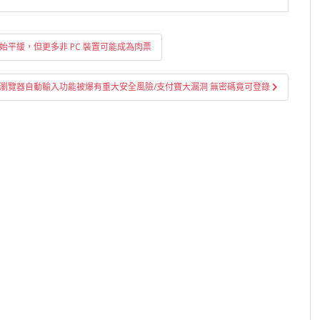
開始平緩，但更多非 PC 裝置可能成為肉票
盜?/瀏覽器自動輸入功能被爆有重大安全風險/支付寶大漏洞 無密碼竟可登錄