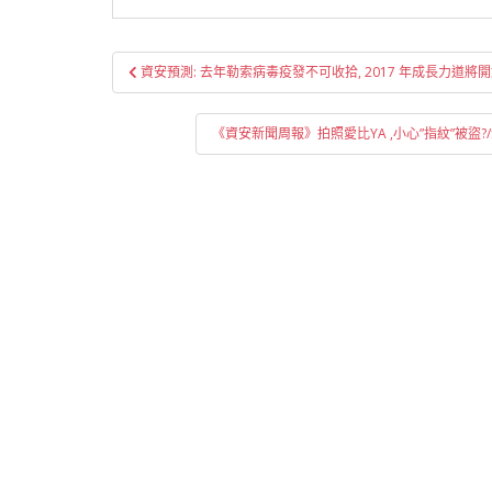
文
資安預測: 去年勒索病毒疫發不可收拾, 2017 年成長力道將
章
導
《資安新聞周報》拍照愛比YA ,小心”指紋”被
覽