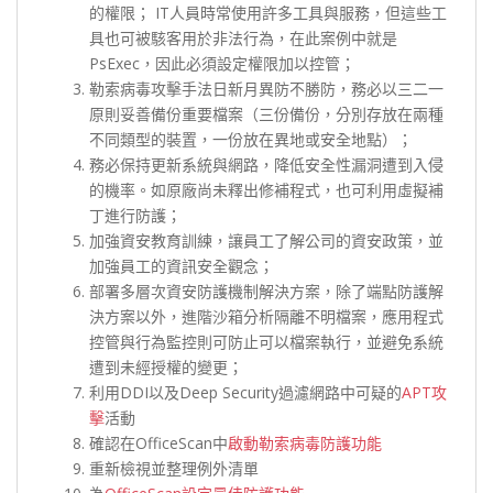
的權限； IT人員時常使用許多工具與服務，但這些工
具也可被駭客用於非法行為，在此案例中就是
PsExec，因此必須設定權限加以控管；
勒索病毒攻擊手法日新月異防不勝防，務必以三二一
原則妥善備份重要檔案（三份備份，分別存放在兩種
不同類型的裝置，一份放在異地或安全地點）；
務必保持更新系統與網路，降低安全性漏洞遭到入侵
的機率。如原廠尚未釋出修補程式，也可利用虛擬補
丁進行防護；
加強資安教育訓練，讓員工了解公司的資安政策，並
加強員工的資訊安全觀念；
部署多層次資安防護機制解決方案，除了端點防護解
決方案以外，進階沙箱分析隔離不明檔案，應用程式
控管與行為監控則可防止可以檔案執行，並避免系統
遭到未經授權的變更；
利用DDI以及Deep Security過濾網路中可疑的
APT攻
擊
活動
確認在OfficeScan中
啟動勒索病毒防護功能
重新檢視並整理例外清單