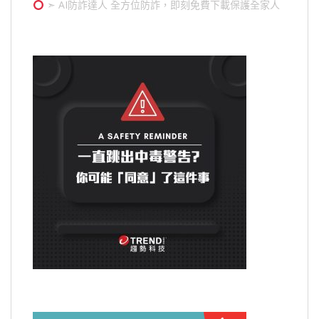
➣ AI防詐達人 全方位防詐，即刻免費下載保護全家人