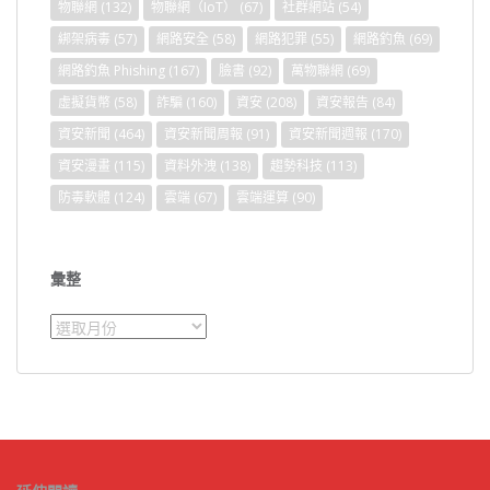
物聯網
(132)
物聯網（IoT）
(67)
社群網站
(54)
綁架病毒
(57)
網路安全
(58)
網路犯罪
(55)
網路釣魚
(69)
網路釣魚 Phishing
(167)
臉書
(92)
萬物聯網
(69)
虛擬貨幣
(58)
詐騙
(160)
資安
(208)
資安報告
(84)
資安新聞
(464)
資安新聞周報
(91)
資安新聞週報
(170)
資安漫畫
(115)
資料外洩
(138)
趨勢科技
(113)
防毒軟體
(124)
雲端
(67)
雲端運算
(90)
彙整
彙
整