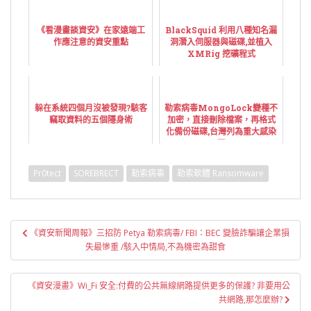
《看漫畫談資安》在家遠端工
BlackSquid 利用八種知名漏
作應注意的資安重點
洞潛入伺服器與磁碟,並植入
XMRig 挖礦程式
躲在系統四個月沒被發現?駭客
勒索病毒MongoLock變種不
竊取資料的五個隱身術
加密，直接刪除檔案，再格式
化備份磁碟,台灣列為重大感染
區
Pr0tect
SOREBRECT
勒索病毒
勒索軟體 Ransomware
文
《資安新聞周報》三招防 Petya 勒索病毒/ FBI：BEC 變臉詐騙讓企業損
章
失最慘重 /駭入中情局,不為機密為甜食
導
覽
《資安漫畫》Wi_Fi 安全:付費的公共無線網路提供更多的保護? 非要用公
共網路,那怎麼辦?