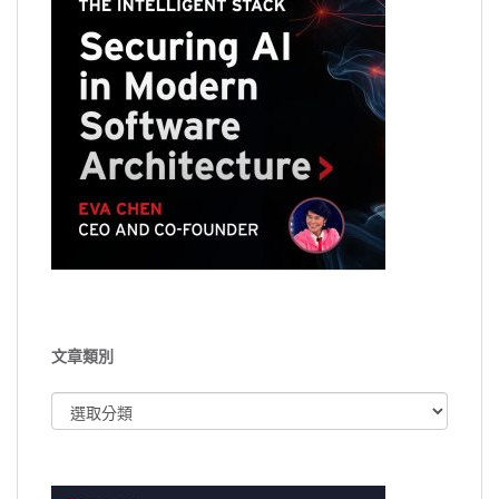
文章類別
文
章
類
別