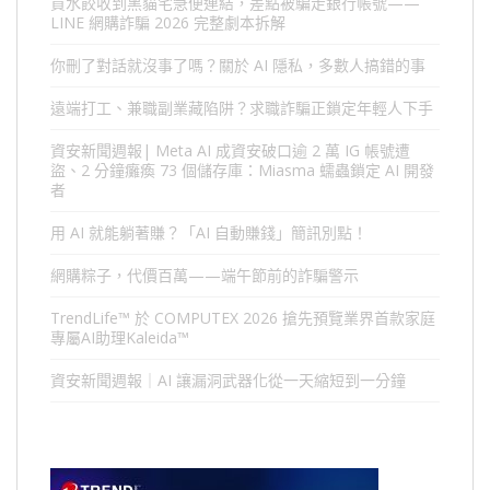
買水餃收到黑貓宅急便連結，差點被騙走銀行帳號——
LINE 網購詐騙 2026 完整劇本拆解
你刪了對話就沒事了嗎？關於 AI 隱私，多數人搞錯的事
遠端打工、兼職副業藏陷阱？求職詐騙正鎖定年輕人下手
資安新聞週報| Meta AI 成資安破口逾 2 萬 IG 帳號遭
盜、2 分鐘癱瘓 73 個儲存庫：Miasma 蠕蟲鎖定 AI 開發
者
用 AI 就能躺著賺？「AI 自動賺錢」簡訊別點！
網購粽子，代價百萬——端午節前的詐騙警示
TrendLife™ 於 COMPUTEX 2026 搶先預覽業界首款家庭
專屬AI助理Kaleida™
資安新聞週報｜AI 讓漏洞武器化從一天縮短到一分鐘