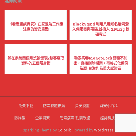
延伸閱讀
《看漫畫談資安》在家遠端工作應
BlackSquid 利用八種知名漏洞潛
注意的資安重點
入伺服器與磁碟,並植入 XMRig 挖
礦程式
躲在系統四個月沒被發現?駭客竊取
勒索病毒MongoLock變種不加
資料的五個隱身術
密，直接刪除檔案，再格式化備份
磁碟,台灣列為重大感染區
免費下載
防毒軟體推薦
資安漫畫
資安小百科
防詐騙
企業資安
勒索病毒/勒索軟體
趨勢科技官網
sparkling Theme by
Colorlib
Powered by
WordPress