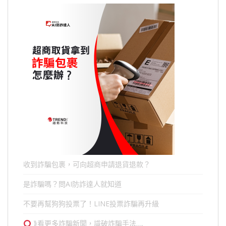
收到詐騙包裹，可向超商申請退貨退款？
是詐騙嗎？問AI防詐達人就知道
不要再幫狗狗投票了！LINE投票詐騙再升級
⟫看更多詐騙新聞，識破詐騙手法….