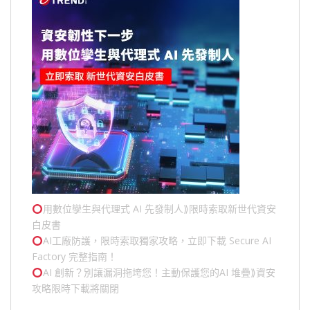
用數位孿生與代理式 AI 先發制人⟫限時索取新世代資安
白皮書
AI工廠防護，限時索取獨家攻略，立即下載 Secure AI
Factory 完整指南！
AI 創新？別讓漏洞拖垮您！主動保護您的
AI 堆疊
⟫資安
攻略限時下載將關閉