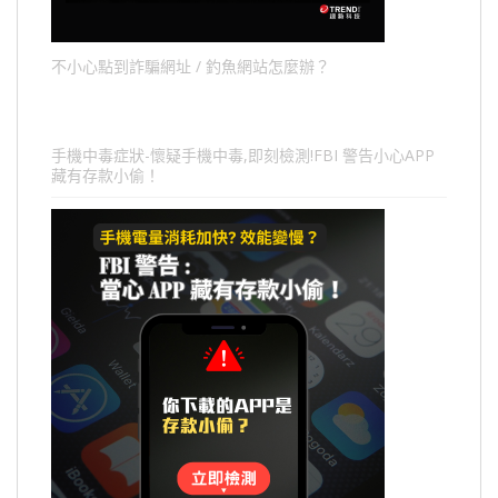
不小心點到詐騙網址 / 釣魚網站怎麼辦？
手機中毒症狀-懷疑手機中毒,即刻檢測!FBI 警告小心APP
藏有存款小偷！