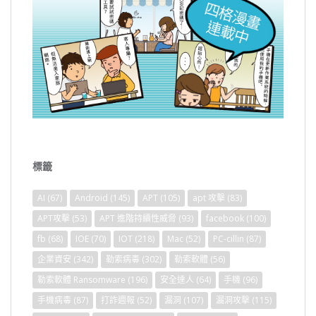
標籤
AI
(67)
Android
(145)
APT
(105)
apt 攻擊
(83)
APT攻擊
(53)
APT 進階持續性威脅
(93)
facebook
(100)
fb
(68)
IOE
(70)
IOT
(218)
Mac
(52)
PC-cillin
(87)
企業資安
(342)
勒索病毒
(302)
勒索軟體
(56)
勒索軟體 Ransomware
(196)
安全達人
(64)
手機
(96)
手機病毒
(87)
打詐週報
(52)
漏洞
(107)
漏洞攻擊
(115)