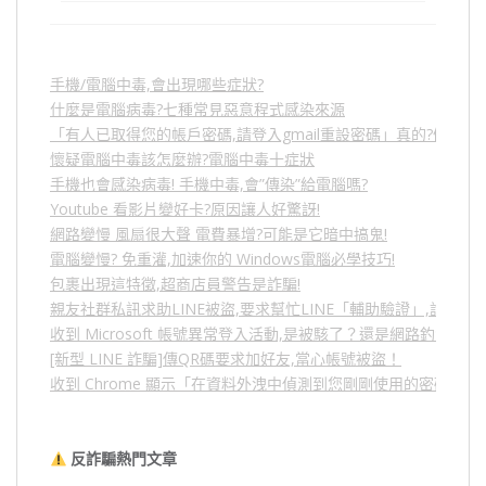
手機/電腦中毒,會出現哪些症狀?
什麼是電腦病毒?七種常見惡意程式感染來源
「有人已取得您的帳戶密碼,請登入gmail重設密碼」真的?假的?
懷疑電腦中毒該怎麼辦?電腦中毒十症狀
手機也會感染病毒! 手機中毒,會”傳染”給電腦嗎?
Youtube 看影片變好卡?原因讓人好驚訝!
網路變慢 風扇很大聲 電費暴增?可能是它暗中搞鬼!
電腦變慢? 免重灌,加速你的 Windows電腦必學技巧!
包裹出現這特徵,超商店員警告是詐騙!
親友社群私訊求助LINE被盜,要求幫忙LINE「輔助驗證」,詐騙
收到 Microsoft 帳號異常登入活動,是被駭了？還是網路釣魚？
[新型 LINE 詐騙]傳QR碼要求加好友,當心帳號被盜！
收到 Chrome 顯示「在資料外洩中偵測到您剛剛使用的密碼」
反詐騙熱門文章