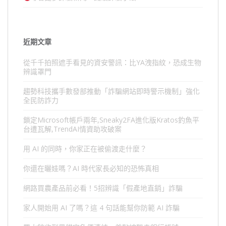
近期文章
從千千拍照遮手看見的資安警訊：比YA洩指紋，恐成生物
辨識罩門
趨勢科技攜手數發部推動「詐騙網站即時警示機制」強化
全民防詐力
鎖定Microsoft帳戶兩年,Sneaky2FA進化版Kratos釣魚平
台遭瓦解,TrendAI情資助攻破案
用 AI 的同時，你家正在被偷渡走什麼？
你還在曬娃嗎？AI 時代家長必知的恐怖真相
網路買農產品前必看！5招辨識「假產地直銷」詐騙
家人開始用 AI 了嗎？這 4 句話能幫你防範 AI 詐騙