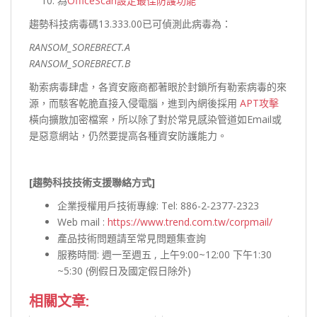
為
OfficeScan設定最佳防護功能
趨勢科技病毒碼13.333.00已可偵測此病毒為：
RANSOM_SOREBRECT.A
RANSOM_SOREBRECT.B
勒索病毒肆虐，各資安廠商都著眼於封鎖所有勒索病毒的來
源，而駭客乾脆直接入侵電腦，進到內網後採用
APT攻擊
橫向擴散加密檔案，所以除了對於常見感染管道如Email或
是惡意網站，仍然要提高各種資安防護能力。
[
趨勢科技技術支援聯絡方式]
企業授權用戶技術專線: Tel: 886-2-2377-2323
Web mail :
https://www.trend.com.tw/corpmail/
產品技術問題請至常見問題集查詢
服務時間: 週一至週五 , 上午9:00~12:00 下午1:30
~5:30 (例假日及國定假日除外)
相關文章: