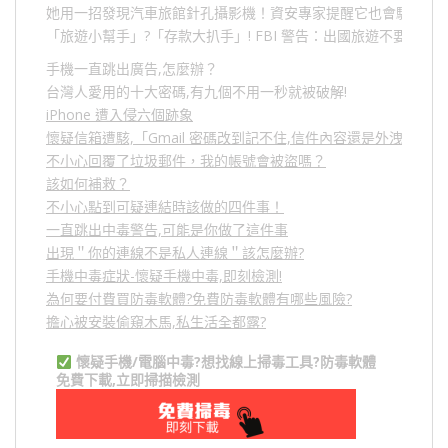
她用一招發現汽車旅館針孔攝影機！資安專家提醒它也會駭人成
「旅遊小幫手」
?
「存款大扒手」
! FBI
警告：出國旅遊不要做的
手機一直跳出廣告,怎麼辦？
台灣人愛用的十大密碼,有九個不用一秒就被破解!
iPhone 遭入侵六個跡象
懷疑信箱遭駭,「Gmail 密碼改到記不住,信件內容還是外洩？」
不小心回覆了垃圾郵件，我的帳號會被盜嗎？
該如何補救？
不小心點到可疑連結時該做的四件事！
一直跳出中毒警告,可能是你做了這件事
出現＂你的連線不是私人連線＂該怎麼辦?
手機中毒症狀-懷疑手機中毒,即刻檢測!
為何要付費買防毒軟體?免費防毒軟體有哪些風險?
擔心被安裝偷窺木馬,私生活全都露?
懷疑手機/電腦中毒?想找線上掃毒工具?防毒軟體
免費下載,立即掃描檢測