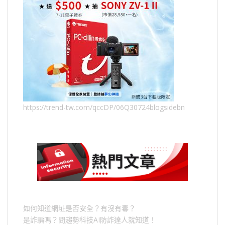
https://trend-tw.com/qccDP/06Q30724blogsidebn
如何知道網址是否安全？有沒有毒？
是詐騙嗎？問趨勢科技AI防詐達人就知道！