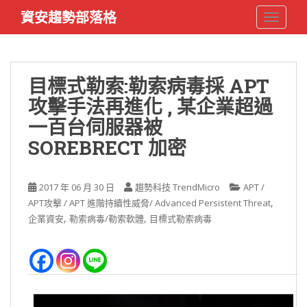
S
資安趨勢部落格
TOGGLE
k
i
p
t
目標式勒索:勒索病毒採 APT
o
攻擊手法再進化 , 某企業超過
m
a
一百台伺服器被
i
SOREBRECT 加密
n
c
o
2017 年 06 月 30 日
趨勢科技 TrendMicro
APT /
n
,
APT攻擊 / APT 進階持續性威脅/ Advanced Persistent Threat
t
,
,
企業資安
勒索病毒/勒索軟體
目標式勒索病毒
e
n
t