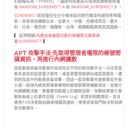
的副檔名為「.Pr0tect」。趨勢科技產品可偵測此頗勒索病毒
為
RANSOM_SOREBRECT.A
和
RANSOM_SOREBRECT.B
。
SOREBRECT
起初僅存在於中東地區的黎巴嫩及科威特等等國
家，但漸漸地擴散出去，加拿大、中國、克羅埃西亞、義大
利、日本、墨西哥、俄羅斯、台灣、美國都能夠見到其蹤跡。
▍ 延伸閱讀:
內建自我摧毀功能的無檔案式勒索病
毒:SOREBRECT
▍
APT 攻擊手法:先取得管理者權限的帳號密
碼資訊，再進行內網擴散
這起勒索病毒攻擊事件採用完全不同的新攻擊手法。以往受害
者多是收到惡意電子郵件，或是瀏覽受駭網站或惡意廣告，遭
到附加其中的勒索病毒攻擊，而這一起攻擊事件是駭客從外部
入侵，取得內網具管理者權限的帳號密碼等機敏資訊，並進行
內網擴散活動，將重要伺服器上的檔案加密，攻擊結束後它會
刪除系統上的事件記錄（Event Log）和其他相關資訊，並且
使用TOR洋蔥路由器來隱藏其通訊，使得資安部門無法有效調
查攻擊事件。