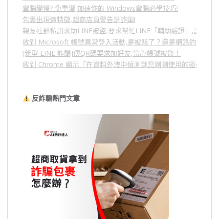
電腦變慢? 免重灌,加速你的 Windows電腦必學技巧!
包裹出現這特徵,超商店員警告是詐騙!
親友社群私訊求助LINE被盜,要求幫忙LINE「輔助驗證」,詐騙
收到 Microsoft 帳號異常登入活動,是被駭了？還是網路釣魚？
[新型 LINE 詐騙]傳QR碼要求加好友,當心帳號被盜！
收到 Chrome 顯示「在資料外洩中偵測到您剛剛使用的密碼」
反詐騙熱門文章