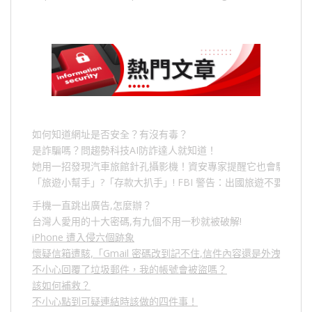
如何知道網址是否安全？有沒有毒？
是詐騙嗎？問趨勢科技AI防詐達人就知道！
她用一招發現汽車旅館針孔攝影機！資安專家提醒它也會駭人成
「旅遊小幫手」
?
「存款大扒手」
! FBI
警告：出國旅遊不要做的
手機一直跳出廣告,怎麼辦？
台灣人愛用的十大密碼,有九個不用一秒就被破解!
iPhone 遭入侵六個跡象
懷疑信箱遭駭,「Gmail 密碼改到記不住,信件內容還是外洩？」
不小心回覆了垃圾郵件，我的帳號會被盜嗎？
該如何補救？
不小心點到可疑連結時該做的四件事！