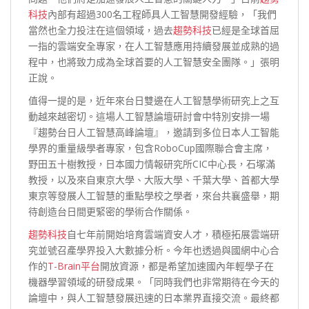
科技
內部有超過300名工程師具人工智慧開發經驗，「我們
當然也全力投注在這個領域，過去
趨勢科技
已經是全球首屈
一指的雲端安全專家，在人工智慧應用持續發展並成熟的過
程中，也將致力成為全球首要的人工智慧安全團隊。」張明
正說。
值得一提的是，近年來台日雙邊在人工智慧學術研究上之互
動越來越密切。這場人工智慧論壇研討會中特別安排一場
『趨勢台日人工智慧高峰論壇』，邀請到多位日本人工智能
學界的重量級學者專家，包含RoboCup國際聯合會主席，
野田五十樹教授，日本國力情報研究所CIC中心長，石塚滿
教授，以及來自東京大學、大阪大學、千葉大學、首都大學
東京等發展人工智慧的重點學校之學者，來台共襄盛舉，期
待創造台日間更緊密的學術合作關係。
趨勢科技
自七年前開始培育雲端資安人才，積極拓展雲端研
究並號召產學界投入大數據分析。今年也透過與國網中心合
作的
T-Brain平台
開放資源，都是希望加速國內年輕學子在
機器學習領域的研發成果。「同時我們也非常期待在今天的
論壇中，與人工智慧發展迅速的日本業界直接交流。最終都