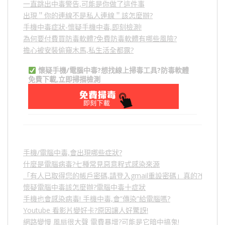
一直跳出中毒警告,可能是你做了這件事
出現＂你的連線不是私人連線＂該怎麼辦?
手機中毒症狀-懷疑手機中毒,即刻檢測!
為何要付費買防毒軟體?免費防毒軟體有哪些風險?
擔心被安裝偷窺木馬,私生活全都露?
懷疑手機/電腦中毒?想找線上掃毒工具?防毒軟體
免費下載,立即掃描檢測
手機/電腦中毒,會出現哪些症狀?
什麼是電腦病毒?七種常見惡意程式感染來源
「有人已取得您的帳戶密碼,請登入gmail重設密碼」真的?假的?
懷疑電腦中毒該怎麼辦?電腦中毒十症狀
手機也會感染病毒! 手機中毒,會”傳染”給電腦嗎?
Youtube 看影片變好卡?原因讓人好驚訝!
網路變慢 風扇很大聲 電費暴增?可能是它暗中搞鬼!