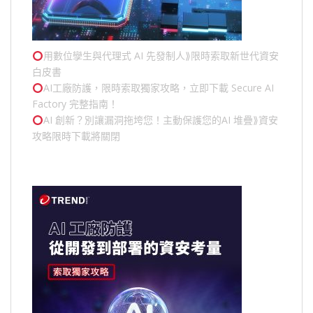
用數位孿生與代理式 AI 先發制人⟫限時索取新世代資安
白皮書
AI工廠防護，限時索取獨家攻略，立即下載 Secure AI
Factory 完整指南！
AI 創新？別讓漏洞拖垮您！主動保護您的
AI 堆疊
⟫資安
攻略限時下載將關閉