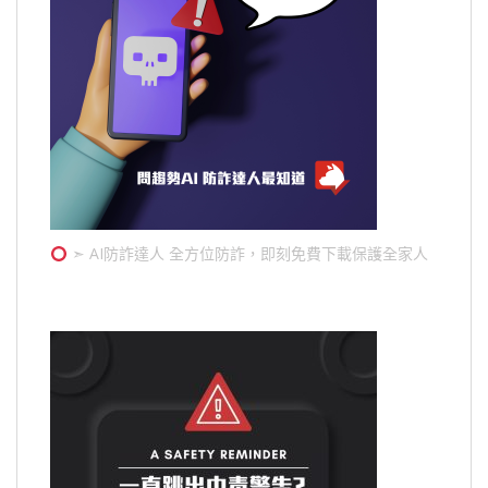
➣ AI防詐達人 全方位防詐，即刻免費下載保護全家人