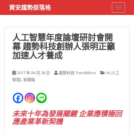
S
資安趨勢部落格
TOGGLE
k
i
p
t
人工智慧年度論壇研討會開
o
幕 趨勢科技創辦人張明正籲
m
a
加速人才養成
i
n
c
2017 年 04 月 28 日
趨勢科技 TrendMicro
AI (人工
o
,
智慧)
新聞稿
n
t
e
n
未來十年為發展關鍵 企業應積極回
t
應產業革新契機