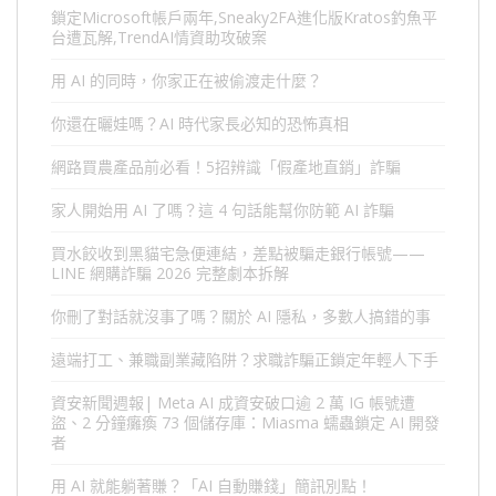
鎖定Microsoft帳戶兩年,Sneaky2FA進化版Kratos釣魚平
台遭瓦解,TrendAI情資助攻破案
用 AI 的同時，你家正在被偷渡走什麼？
你還在曬娃嗎？AI 時代家長必知的恐怖真相
網路買農產品前必看！5招辨識「假產地直銷」詐騙
家人開始用 AI 了嗎？這 4 句話能幫你防範 AI 詐騙
買水餃收到黑貓宅急便連結，差點被騙走銀行帳號——
LINE 網購詐騙 2026 完整劇本拆解
你刪了對話就沒事了嗎？關於 AI 隱私，多數人搞錯的事
遠端打工、兼職副業藏陷阱？求職詐騙正鎖定年輕人下手
資安新聞週報| Meta AI 成資安破口逾 2 萬 IG 帳號遭
盜、2 分鐘癱瘓 73 個儲存庫：Miasma 蠕蟲鎖定 AI 開發
者
用 AI 就能躺著賺？「AI 自動賺錢」簡訊別點！