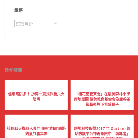
彙整
彙
整
延伸閱讀
優惠陷阱多！ 拆穿一頁式詐騙六大
「櫻花南管茶會」在最美森林小學
陷阱
席地展開 趨勢教育基金會為鹿谷茶
鄉藝術埋下希望種子
這個聊天機器人專門用來”詐騙”網路
趨勢科技取得2017 年 Gartner 端
釣魚詐騙集團
點防護平台神奇象限中「領導者」