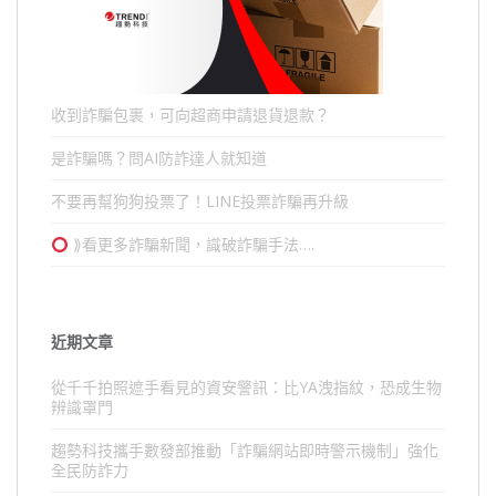
收到詐騙包裹，可向超商申請退貨退款？
是詐騙嗎？問AI防詐達人就知道
不要再幫狗狗投票了！LINE投票詐騙再升級
⟫看更多詐騙新聞，識破詐騙手法….
近期文章
從千千拍照遮手看見的資安警訊：比YA洩指紋，恐成生物
辨識罩門
趨勢科技攜手數發部推動「詐騙網站即時警示機制」強化
全民防詐力