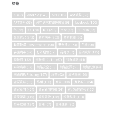
標籤
AI
(67)
Android
(145)
APT
(105)
apt 攻擊
(83)
APT攻擊
(53)
APT 進階持續性威脅
(93)
facebook
(100)
fb
(68)
IOE
(70)
IOT
(218)
Mac
(52)
PC-cillin
(87)
企業資安
(342)
勒索病毒
(302)
勒索軟體
(56)
勒索軟體 Ransomware
(196)
安全達人
(64)
手機
(96)
手機病毒
(87)
打詐週報
(52)
漏洞
(107)
漏洞攻擊
(115)
物聯網
(132)
物聯網（IoT）
(67)
社群網站
(54)
綁架病毒
(57)
網路安全
(58)
網路犯罪
(55)
網路釣魚
(69)
網路釣魚 Phishing
(167)
臉書
(92)
萬物聯網
(69)
虛擬貨幣
(58)
詐騙
(160)
資安
(208)
資安報告
(84)
資安新聞
(464)
資安新聞周報
(91)
資安新聞週報
(170)
資安漫畫
(115)
資料外洩
(138)
趨勢科技
(113)
防毒軟體
(124)
雲端
(67)
雲端運算
(90)