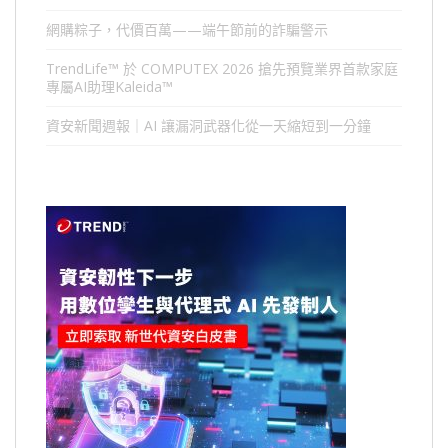
網購粽子，代價百萬——端午節前的詐騙警示
TrendLife™ 於 COMPUTEX 2026 搶先預覽業界首款家庭
專屬AI助理Kaleida™
資安新聞週報｜AI 讓漏洞武器化從一天縮短到一分鐘