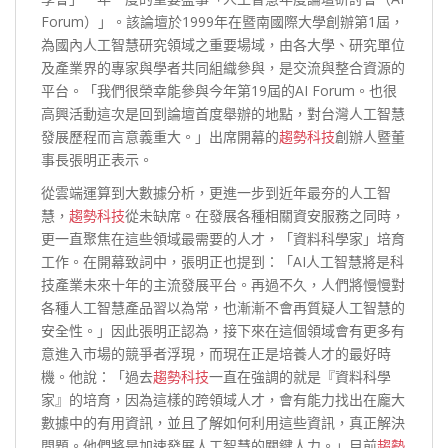
Forum）」。該論壇於1999年在暨南國際大學創辦第1屆，
為國內人工智慧研究領域之重要場域，由各大學、研究單位
及產業界的專家與學者共同組織參與，是交流與整合資源的
平台。「我們很榮幸能參與今年第19屆的AI Forum。也很
高興活動這次是回到論壇首度舉辦的地點，對台灣人工智慧
發展歷程而言意義重大。」出席開幕的
趨勢科技
創辦人暨董
事長張明正表示。
從雲端運算到大數據分析，更進一步到近年最夯的人工智
慧，
趨勢科技
從未缺席。在發展各種相關資安服務之同時，
更一直聚焦在這些領域最需要的人才，「資料科學家」培育
工作。在開幕致詞中，張明正也提到：「AI人工智慧將是科
技產業未來十年的主流發展平台。再過不久，人們將慢慢對
各種人工智慧產品習以為常，也漸漸不會再質疑人工智慧的
安全性。」因此張明正認為，接下來在這個領域會有更多有
意進入市場的競爭者浮現，而現在正是培養人才的最好時
機。他說：「過去
趨勢科技
一直在強調的就是『資料科學
家』的培育，因為這樣的跨領域人才，會有能力找出在龐大
數據中的有用資訊，並且了解如何利用這些資訊，真正解決
問題。他們將是加速發展人工智慧的關鍵人力。」目前
趨勢