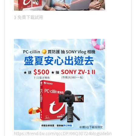
⟫ 免費下載試用
https://trend-tw.com/qccDP/06Q30724blogsidebn