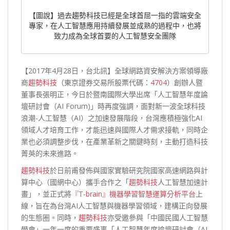
【圖說】過去趨勢科技已經是全球首屈一指的雲端安全
專家，在人工智慧應用持續發展並成熟的過程中，也將
致力成為全球首要的人工智慧安全團隊
【2017年4月28日，台北訊】全球網路資安解決方案領導廠
商
趨勢科技
（東京證券交易所股票代碼：
4704
）創辦人暨
董事長張明正，今日於暨南國際大學出席「人工智慧年度論
壇研討會（AI Forum)」時再度強調，面對新一波全球科技
浪潮-人工智慧（AI）之加速發展階段，台灣應積極強化AI
領域人才培育工作，才能迅速與國際人才需求接軌，同時企
業也必須調整步伐，在產業革新之關鍵時刻，主動打造科技
菁英的未來進路。
趨勢科技
於日前甫發佈與國家實驗研究院國家高速網路與計
算中心（國網中心）攜手合作之「
趨勢科技
人工智慧加速計
畫」，並正式將
『T-brain』機器學習智慧運算分析平台
上
線，旨在為台灣AI人工智慧與機器學習領域，建構正向發展
的生態圈。同時，
趨勢科技
亦受邀參與「中國民國人工智慧
學會」一年一度的重要盛事「人工智慧年度論壇研討會（AI