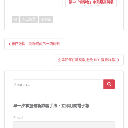
限中「領導者」象限最高與最
卓越的位置
AI
人工智慧
張明正
文
後門敞開：物聯網的另一項挑戰
章
導
企業如何在報稅季,避免 BEC 變臉詐騙?
覽
Search
for:
早一步掌握最新詐騙手法，立即訂閱電子報
Email