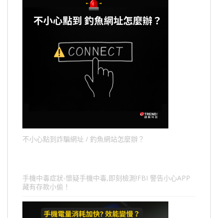
不小心點到詐騙網址 / 釣魚網站怎麼辦？
手機中毒症狀-懷疑手機中毒,即刻檢測!FBI 警告小心APP
藏有存款小偷！