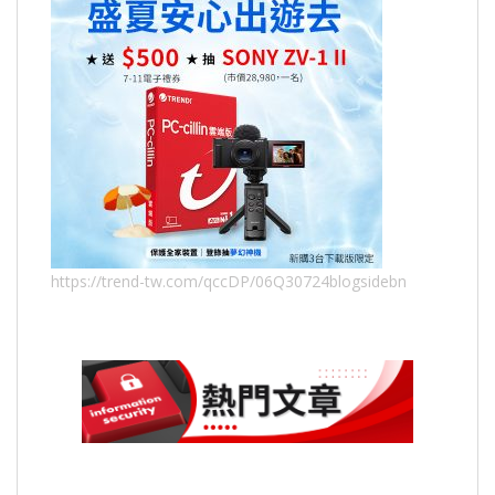
https://trend-tw.com/qccDP/06Q30724blogsidebn