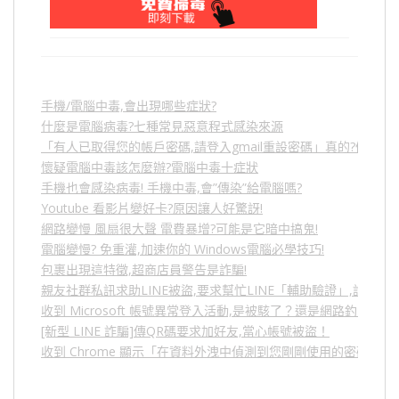
手機/電腦中毒,會出現哪些症狀?
什麼是電腦病毒?七種常見惡意程式感染來源
「有人已取得您的帳戶密碼,請登入gmail重設密碼」真的?假的?
懷疑電腦中毒該怎麼辦?電腦中毒十症狀
手機也會感染病毒! 手機中毒,會”傳染”給電腦嗎?
Youtube 看影片變好卡?原因讓人好驚訝!
網路變慢 風扇很大聲 電費暴增?可能是它暗中搞鬼!
電腦變慢? 免重灌,加速你的 Windows電腦必學技巧!
包裹出現這特徵,超商店員警告是詐騙!
親友社群私訊求助LINE被盜,要求幫忙LINE「輔助驗證」,詐騙
收到 Microsoft 帳號異常登入活動,是被駭了？還是網路釣魚？
[新型 LINE 詐騙]傳QR碼要求加好友,當心帳號被盜！
收到 Chrome 顯示「在資料外洩中偵測到您剛剛使用的密碼」