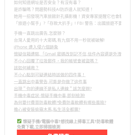
如何知道網址是否安全？有沒有毒？
是詐騙嗎？問趨勢科技AI防詐達人就知道！
她用一招發現汽車旅館針孔攝影機！資安專家提醒它也會駭人成
「旅遊小幫手」
?
「存款大扒手」
! FBI
警告：出國旅遊不要做的
手機一直跳出廣告,怎麼辦？
台灣人愛用的十大密碼,有九個不用一秒就被破解!
iPhone 遭入侵六個跡象
懷疑信箱遭駭,「Gmail 密碼改到記不住,信件內容還是外洩？」
不小心回覆了垃圾郵件，我的帳號會被盜嗎？
該如何補救？
不小心點到可疑連結時該做的四件事！
一直跳出中毒警告,可能是你做了這件事
出現＂你的連線不是私人連線＂該怎麼辦?
手機中毒症狀-懷疑手機中毒,即刻檢測!
為何要付費買防毒軟體?免費防毒軟體有哪些風險?
擔心被安裝偷窺木馬,私生活全都露?
懷疑手機/電腦中毒?想找線上掃毒工具?防毒軟體
免費下載,立即掃描檢測