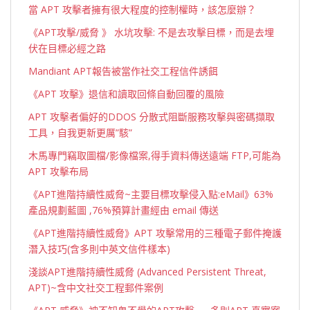
當 APT 攻擊者擁有很大程度的控制權時，該怎麼辦？
《APT攻擊/威脅 》 水坑攻擊: 不是去攻擊目標，而是去埋
伏在目標必經之路
Mandiant APT報告被當作社交工程信件誘餌
《APT 攻擊》退信和讀取回條自動回覆的風險
APT 攻擊者偏好的DDOS 分散式阻斷服務攻擊與密碼擷取
工具，自我更新更厲”駭”
木馬專門竊取圖檔/影像檔案,得手資料傳送遠端 FTP,可能為
APT 攻擊布局
《APT進階持續性威脅~主要目標攻擊侵入點:eMail》63%
產品規劃藍圖 ,76%預算計畫經由 email 傳送
《APT進階持續性威脅》APT 攻擊常用的三種電子郵件掩護
潛入技巧(含多則中英文信件樣本)
淺談APT進階持續性威脅 (Advanced Persistent Threat,
APT)~含中文社交工程郵件案例