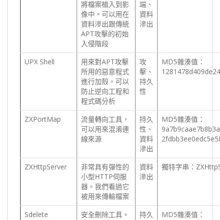
將檔案植入到影
端、
像中。可以用在
資料
資料滲出跟傳統
滲出
APT攻擊的初始
入侵階段
UPX Shell
用來對APT攻擊
攻
MD5雜湊值：
所用的惡意程式
擊、
1281478d409de24
進行加殼。可以
持久
防止逆向工程和
性
程式碼分析
ZXPortMap
流量轉向工具，
持久
MD5雜湊值：
可以用來混淆連
性、
9a7b9caae7b8b3a
線來源
資料
2fdbb3ee0edc5e5
滲出
ZXHttpServer
非常具有彈性的
資料
獨特字串：ZXHttpServ
小型HTTP伺服
滲出
器。我們看過它
被用來傳輸檔案
Sdelete
安全刪除工具。
持久
MD5雜湊值：