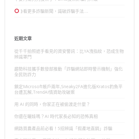
⟫看更多詐騙新聞，識破詐騙手法….
近期文章
從千千拍照遮手看見的資安警訊：比YA洩指紋，恐成生物
辨識罩門
趨勢科技攜手數發部推動「詐騙網站即時警示機制」強化
全民防詐力
鎖定Microsoft帳戶兩年,Sneaky2FA進化版Kratos釣魚平
台遭瓦解,TrendAI情資助攻破案
用 AI 的同時，你家正在被偷渡走什麼？
你還在曬娃嗎？AI 時代家長必知的恐怖真相
網路買農產品前必看！5招辨識「假產地直銷」詐騙