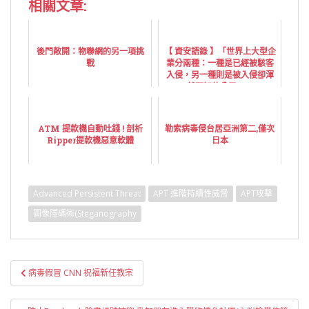
相關文章:
後門敞開：物聯網的另一項挑
【 資安語錄 】「世界上大型企
戰
業分兩種：一種是已經被駭客
入侵，另一種則是被入侵卻渾
然不知的公司。」
ATM 提款機自動吐錢 ! 剖析
勒索病毒侵台居亞洲第二,僅次
Ripper提款機惡意軟體
日本
Advanced Persistent Threat
APT 進階持續性威脅
APT攻擊
圖像隱碼術(Steganography
文
病毒假冒 CNN 祝福新任教宗
章
導