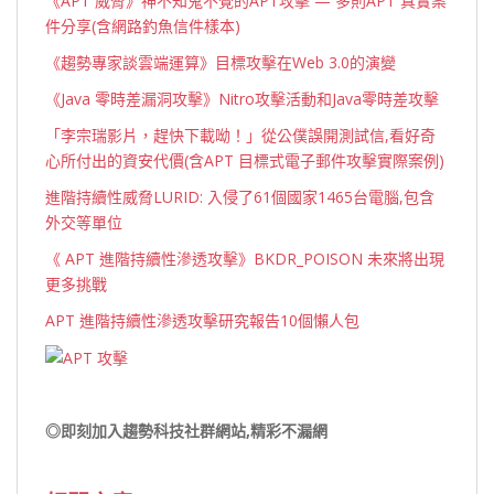
《APT 威脅》神不知鬼不覺的APT攻擊 — 多則APT 真實案
件分享(含網路釣魚信件樣本)
《趨勢專家談雲端運算》目標攻擊在Web 3.0的演變
《Java 零時差漏洞攻擊》Nitro攻擊活動和Java零時差攻擊
「李宗瑞影片，趕快下載呦！」從公僕誤開測試信,看好奇
心所付出的資安代價(含APT 目標式電子郵件攻擊實際案例)
進階持續性威脅LURID: 入侵了61個國家1465台電腦,包含
外交等單位
《 APT 進階持續性滲透攻擊》BKDR_POISON 未來將出現
更多挑戰
APT 進階持續性滲透攻擊研究報告10個懶人包
◎即刻加入趨勢科技社群網站,精彩不漏網