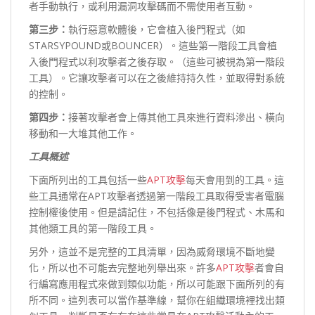
者手動執行，或利用漏洞攻擊碼而不需使用者互動。
第三步：
執行惡意軟體後，它會植入後門程式（如
STARSYPOUND或BOUNCER）。這些第一階段工具會植
入後門程式以利攻擊者之後存取。（這些可被視為第一階段
工具）。它讓攻擊者可以在之後維持持久性，並取得對系統
的控制。
第四步：
接著攻擊者會上傳其他工具來進行資料滲出、橫向
移動和一大堆其他工作。
工具概述
下面所列出的工具包括一些
APT攻擊
每天會用到的工具。這
些工具通常在APT攻擊者透過第一階段工具取得受害者電腦
控制權後使用。但是請記住，不包括像是後門程式、木馬和
其他類工具的第一階段工具。
另外，這並不是完整的工具清單，因為威脅環境不斷地變
化，所以也不可能去完整地列舉出來。許多
APT攻擊
者會自
行編寫應用程式來做到類似功能，所以可能跟下面所列的有
所不同。這列表可以當作基準線，幫你在組織環境裡找出類