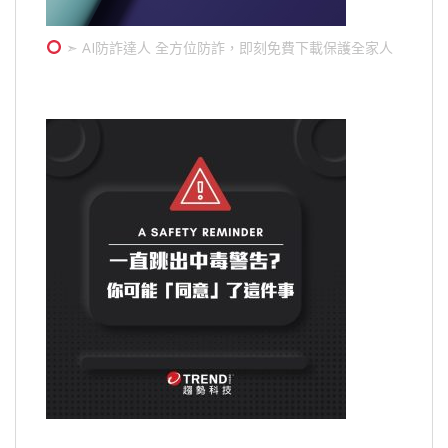
➣ AI防詐達人 全方位防詐，即刻免費下載保護全家人