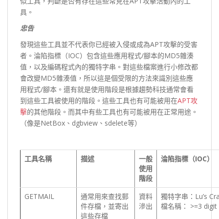
似工具，判斷是否有存在這些常見在APT攻擊活動內的工
具。
忠告
發現這些工具並不代表你已經被入侵或成為APT攻擊的受害
者。淪陷指標（IOC）包含這些應用程式/腳本的MD5雜湊
值，以及編碼程式內的獨特字串。對這些檔案進行小修改都
會改變MD5雜湊值，所以這是個受限的方法來識別這些應
用程式/腳本。還有就是使用階段是根據趨勢科技通常會看
到這些工具被使用的階段。這些工具也有可能被用在
APT攻
擊
的其他階段。而其中有些工具也有可能被用在正常用途。
（像是NetBox、dgbview、sdelete等）
工具名稱
描述
一般
淪陷指標（IOC）
使用
階段
GETMAIL
通常用來查找郵
資料
獨特字串：Lu’s Crazy
件存檔，並寄出
滲出
檔名稱： >=3 digit 
這些存檔