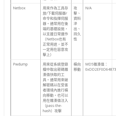
Netbox
用來作為工具存
攻
N/A
放/下載伺服器/
擊、
命令和指揮伺服
資料
器。通常用在後
滲
端的基礎設施，
出、
以支援日常運作
持久
（Netbox也有
性
正常用途，並不
一定用在惡意攻
擊上）
Pwdump
用來從系統登錄
橫向
MD5雜湊值：
檔中取出密碼雜
移動
0xDD2EF0D64873
湊值快取的工
具。通常用來破
解密碼以在受害
者環境內進行橫
向移動。也可以
用在雜湊值注入
（pass-the-
hash）攻擊