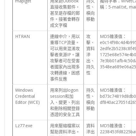
mapiget
用來對Outlook
持久
獨特字串：WNetCan
直接收集郵件，
性、
稱：5-mail.txt, mail
甚至是存檔的郵
橫向
件。接著會轉存
移動
成文字檔
HTRAN
連線中介，用以
攻
MD5雜湊值：
重導TCP流量。
擊、
e0c14f98c4d4b99
可以用來混淆攻
資料
2edfe2b5238c8f4
擊者來源IP。讓
滲
1725e68e574e4b0
攻擊者可在受害
出、
7e3bb01afb4c50d
者國家內出現多
持久
3548ea689e06a25
次轉連線，困惑
性
事件反應
Windows
用來列出logon
持久
MD5雜湊值：
Credential
session和加
性、
bd73c74819d8db0
Editor (WCE)
入、變更、列出
橫向
df840ac27051d26
和刪除相關登錄
移動
憑證的安全工具
Lz77.exe
用來壓縮檔案以
資料
MD5雜湊值：
幫助資料滲出。
滲出
2238453fd8225ba