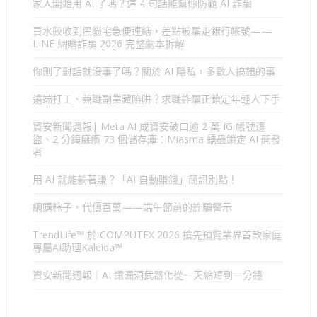
家人開始用 AI 了嗎？這 4 句話能幫你防範 AI 詐騙
買水餃收到黑貓宅急便連結，差點被騙走銀行帳號——
LINE 網購詐騙 2026 完整劇本拆解
你刪了對話就沒事了嗎？關於 AI 隱私，多數人搞錯的事
遠端打工、兼職副業藏陷阱？求職詐騙正鎖定年輕人下手
資安新聞週報| Meta AI 成資安破口逾 2 萬 IG 帳號遭
盜、2 分鐘癱瘓 73 個儲存庫：Miasma 蠕蟲鎖定 AI 開發
者
用 AI 就能躺著賺？「AI 自動賺錢」簡訊別點！
網購粽子，代價百萬——端午節前的詐騙警示
TrendLife™ 於 COMPUTEX 2026 搶先預覽業界首款家庭
專屬AI助理Kaleida™
資安新聞週報｜AI 讓漏洞武器化從一天縮短到一分鐘