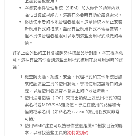
上被安裝或使用。
將資安事件管理系統（SIEM）加入你們的預算內以
強化日誌監視能力。這將在必要時有助於鑑識需求。
移除使用者的本地管理者權限。這是傳統地防止安裝
新應用程式的措施。雖然有些應用程式不需要安裝，
但不具備管理者權限可以限制這些應用程式能做的事
情。
許多上面列出的工具會被趨勢科技產品所封鎖，將其視為惡
意。這裡有些當你看到這些應用程式被用在惡意用途時的建
議：
檢查防火牆、系統、安全、代理程式和其他系統日誌
來確認這些工具的使用狀況。尋找使用錯誤端口的連
線，以及使用者通常不會連上的IP地址流量。
使用淪陷指標（IOC）來找出類似上述應用程式的檔
案名稱或MD5/SHA雜湊值。專注在使用的路徑和奇
怪的檔案名稱（如命名為xzz.exe的應用程式就非常
可疑）。
使用WMIC建立可以搜尋你整個組織AD樹狀目錄的腳
本，以尋找這些工具的
獨特識別碼
。