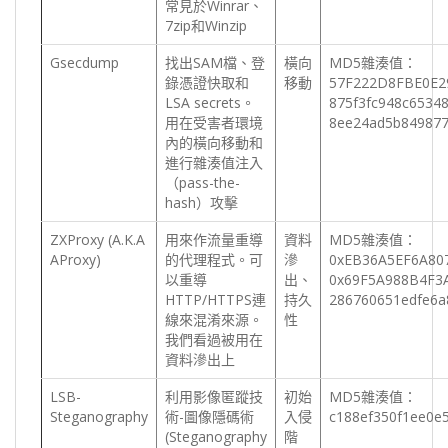
常見於Winrar、
7zip和Winzip
Gsecdump
找出SAM檔、登
橫向
MD5雜湊值：
錄憑證快取和
移動
57F222D8FBE0E2
LSA secrets。
875f3fc948c65348
用在受害者環境
8ee24ad5b849877
內的橫向移動和
進行雜湊值注入
（pass-the-
hash）攻擊
ZXProxy (A.K.A
用來作流量重導
資料
MD5雜湊值：
AProxy)
的代理程式。可
滲
0xEB36A5EF6A80
以重導
出、
0x69F5A988B4F3
HTTP/HTTPS連
持久
286760651edfe6a
線來混淆來源。
性
我們看過被用在
資料滲出上
LSB-
利用影像匿蹤技
初始
MD5雜湊值：
Steganography
術-圖像隱碼術
入侵
c188ef350f1ee0e
(Steganography
階