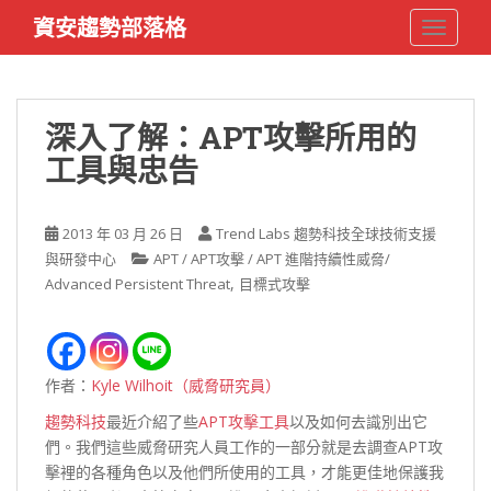
S
資安趨勢部落格
TOGGLE
k
i
p
t
深入了解：APT攻擊所用的
o
工具與忠告
m
a
i
2013 年 03 月 26 日
Trend Labs 趨勢科技全球技術支援
n
與研發中心
APT / APT攻擊 / APT 進階持續性威脅/
c
,
Advanced Persistent Threat
目標式攻擊
o
n
t
e
作者：
Kyle Wilhoit（威脅研究員）
n
t
趨勢科技
最近介紹了些
APT攻擊工具
以及如何去識別出它
們。我們這些威脅研究人員工作的一部分就是去調查APT攻
擊裡的各種角色以及他們所使用的工具，才能更佳地保護我