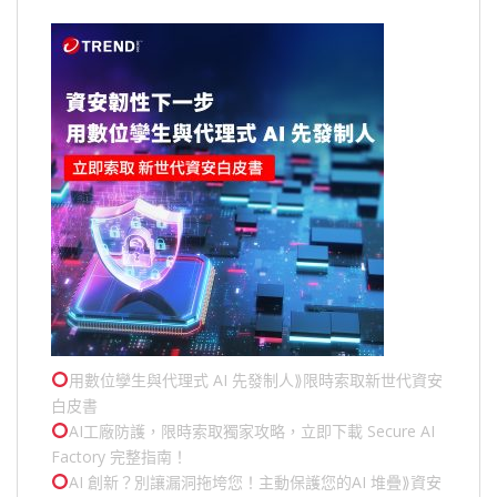
用數位孿生與代理式 AI 先發制人⟫限時索取新世代資安
白皮書
AI工廠防護，限時索取獨家攻略，立即下載 Secure AI
Factory 完整指南！
AI 創新？別讓漏洞拖垮您！主動保護您的
AI 堆疊
⟫資安