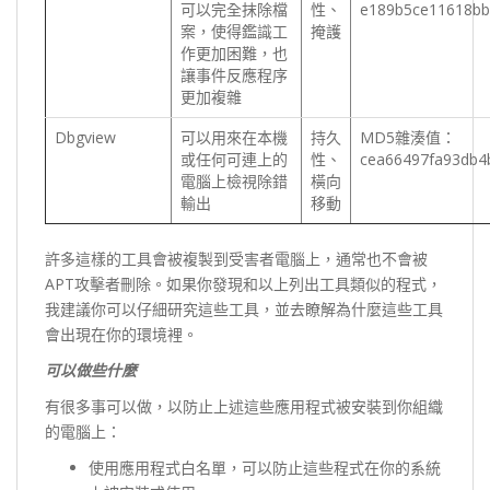
可以完全抹除檔
性、
e189b5ce11618bb
案，使得鑑識工
掩護
作更加困難，也
讓事件反應程序
更加複雜
Dbgview
可以用來在本機
持久
MD5雜湊值：
或任何可連上的
性、
cea66497fa93db4
電腦上檢視除錯
橫向
輸出
移動
許多這樣的工具會被複製到受害者電腦上，通常也不會被
APT攻擊者刪除。如果你發現和以上列出工具類似的程式，
我建議你可以仔細研究這些工具，並去瞭解為什麼這些工具
會出現在你的環境裡。
可以做些什麼
有很多事可以做，以防止上述這些應用程式被安裝到你組織
的電腦上：
使用應用程式白名單，可以防止這些程式在你的系統