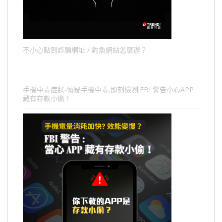
不小心點到詐騙網址 / 釣魚網站怎麼辦？
手機中毒症狀-懷疑手機中毒,即刻檢測!FBI 警告小心APP
藏有存款小偷！