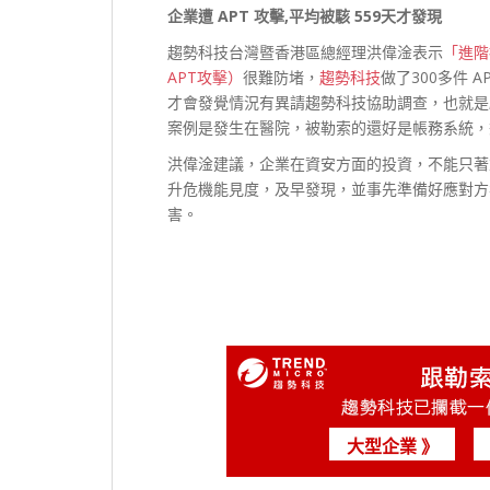
企業遭 APT 攻擊,平均被駭 559天才發現
趨勢科技台灣暨香港區總經理洪偉淦表示
「進階持
APT攻擊）
很難防堵，
趨勢科技
做了300多件 
才會發覺情況有異請趨勢科技協助調查，也就是
案例是發生在醫院，被勒索的還好是帳務系統，
洪偉淦建議，企業在資安方面的投資，不能只著
升危機能見度，及早發現，並事先準備好應對方
害。
大型企業 》