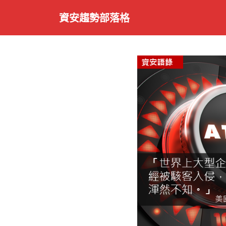
S
資安趨勢部落格
k
i
p
t
o
m
a
i
n
c
o
n
t
e
n
t