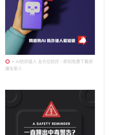
➣ AI防詐達人 全方位防詐，即刻免費下載保
護全家人