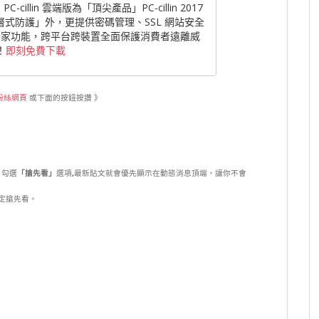
cillin 雲端版為「頂尖產品」PC-cillin 2017
層式防護」外，更提供密碼管理、SSL 網站安全
獨家功能，跨平台跨裝置全面保護消費者遠離威
！
即刻免費下載
粉絲網頁
或下面的按鈕按讚 》
，勾選
「搶先看」
選項
,
最新貼文就會優先顯示在動態消息頂端，讓你不會
定搶先看。