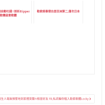
自動吐錢 ! 剖析Ripper
勒索病毒侵台居亞洲第二,僅次日本
款機惡意軟體
生人毫無預警地到家裡突襲!!/假冒好友 FB,私訊騙你植入勒索軟體Locky