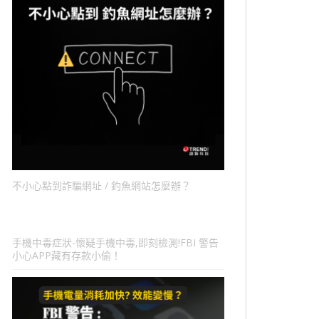
不小心點到詐騙網址 / 釣魚網站怎麼辦？
手機中毒症狀-懷疑手機中毒,即刻檢測!FBI 警告
小心APP藏有存款小偷！