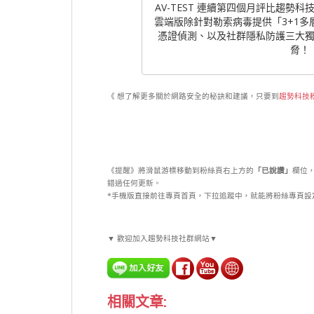
AV-TEST 連續第四個月評比趨勢科技 PC-
雲端版除針對勒索病毒提供「3+1多
憑證偵測、以及社群隱私防護三大
脅！
《 想了解更多關於網路安全的秘訣和建議，只要到
趨勢科技
《提醒》將滑鼠游標移動到粉絲頁右上方的
「已說讚」
欄位
錯過任何更新。
*手機版直接前往專頁首頁，下拉追蹤中，就能將粉絲專頁設
▼ 歡迎加入趨勢科技社群網站▼
相關文章: