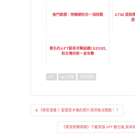
後門敞開：物聯網的另一項挑戰
ATM 提款機
提
著名的APT駭客攻擊組織IXESHE,
對台灣的新一波攻擊
APT
apt 攻擊
資安語錄
文
《資安漫畫 》智慧型手機的照片突然無法開啟！？
章
導
《資安新聞周報》下載某個 APP 數日後,竟有陌
覽