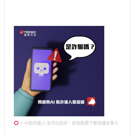
➣ AI防詐達人 全方位防詐，即刻免費下載保護全家人