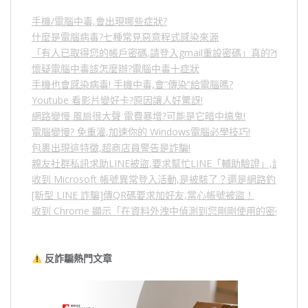
手機/電腦中毒,會出現哪些症狀?
什麼是電腦病毒?七種常見惡意程式感染來源
「有人已取得您的帳戶密碼,請登入gmail重設密碼」真的?假的?
懷疑電腦中毒該怎麼辦?電腦中毒十症狀
手機也會感染病毒! 手機中毒,會”傳染”給電腦嗎?
Youtube 看影片變好卡?原因讓人好驚訝!
網路變慢 風扇很大聲 電費暴增?可能是它暗中搞鬼!
電腦變慢? 免重灌,加速你的 Windows電腦必學技巧!
包裹出現這特徵,超商店員警告是詐騙!
親友社群私訊求助LINE被盜,要求幫忙LINE「輔助驗證」,詐騙
收到 Microsoft 帳號異常登入活動,是被駭了？還是網路釣魚？
[新型 LINE 詐騙]傳QR碼要求加好友,當心帳號被盜！
收到 Chrome 顯示「在資料外洩中偵測到您剛剛使用的密碼」
反詐騙熱門文章