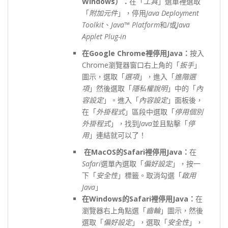
Windows
）：
在「
工具
」選單裡選取
「
附加元件
」，停用
Java Deployment
Toolkit
、
Java™ Platform
和/或
Java
Applet Plug-in
在
Google Chrome
裡停用
Java
：
按入
Chrome瀏覽器窗口右上角的「
扳手
」
圖示，選取「
選項
」，進入「
進階選
項
」然後選取「
隱私權說明
」中的「
內
容設定
」。進入「
內容設定
」面板後，
在「
外掛程式
」區段中選取「
停用個別
外掛程式
」，找到
Java
並且點擊「
停
用
」連結就可以了！
在
MacOS
的
Safari
裡停用
Java
：
在
Safari
選單內選取「
偏好設定
」，按一
下「
安全性
」標籤。取消勾選「
啟用
Java
」
在
Windows
的
Safari
裡停用
Java
：
在
瀏覽器右上角點選「
齒輪
」圖示，然後
選取「
偏好設定
」，選取「
安全性
」，