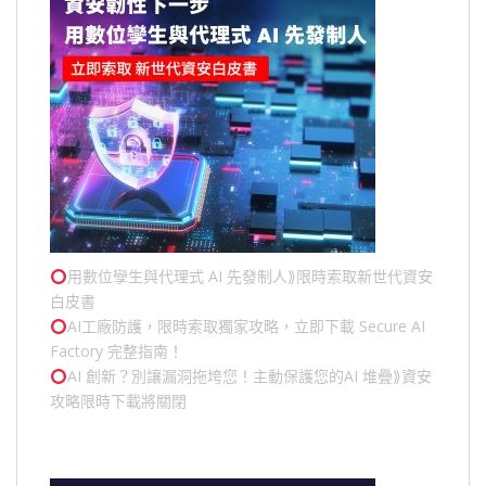
用數位孿生與代理式 AI 先發制人⟫限時索取新世代資安
白皮書
AI工廠防護，限時索取獨家攻略，立即下載 Secure AI
Factory 完整指南！
AI 創新？別讓漏洞拖垮您！主動保護您的
AI 堆疊
⟫資安
攻略限時下載將關閉