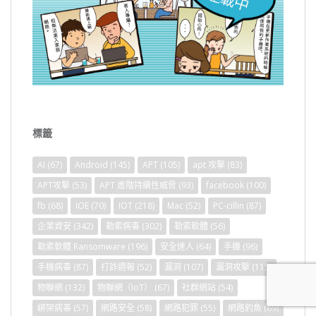
標籤
AI
(67)
Android
(145)
APT
(105)
apt 攻擊
(83)
APT攻擊
(53)
APT 進階持續性威脅
(93)
facebook
(100)
fb
(68)
IOE
(70)
IOT
(218)
Mac
(52)
PC-cillin
(87)
企業資安
(342)
勒索病毒
(302)
勒索軟體
(56)
勒索軟體 Ransomware
(196)
安全達人
(64)
手機
(96)
手機病毒
(87)
打詐週報
(52)
漏洞
(107)
漏洞攻擊
(115)
物聯網
(132)
物聯網（IoT）
(67)
社群網站
(54)
綁架病毒
(57)
網路安全
(58)
網路犯罪
(55)
網路釣魚
(69)