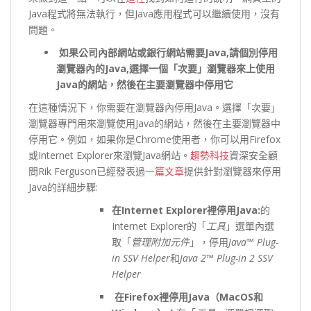
Java程式將無法執行，但Java應用程式可以繼續使用，沒有
問題。
如果公司內部網站或銀行網站需要Java,請個別停用
瀏覽器內的Java,選擇一個「次要」瀏覽器來上使用
Java的網站，然後在主要瀏覽器中停用它
在這種情況下，你需要在瀏覽器內停用Java。選擇「次要」
瀏覽器專門用來瀏覽使用Java的網站，然後在主要瀏覽器中
停用它。例如，如果你是Chrome使用者，你可以用Firefox
或Internet Explorer來瀏覽Java網站。
趨勢科技
資深安全顧
問Rik Ferguson已經發表過
一篇文章
提供針對瀏覽器來停用
Java的詳細步驟:
在
Internet Explorer
裡停用
Java:
的
Internet Explorer的「
工具
」選單內選
取「
管理附加元件
」，停用
Java™ Plug-
in SSV Helper
和
Java 2™ Plug-in 2 SSV
Helper
在
Firefox
裡停用
Java
（
MacOS
和