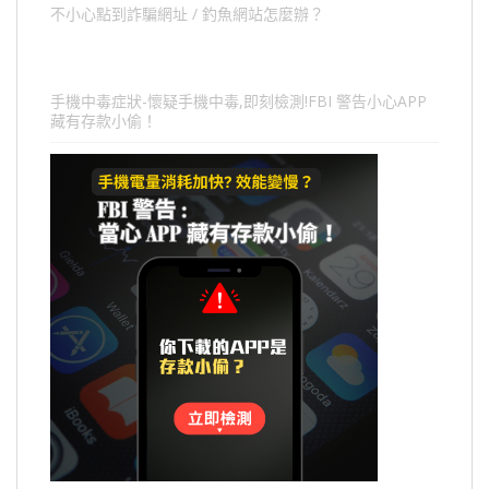
不小心點到詐騙網址 / 釣魚網站怎麼辦？
手機中毒症狀-懷疑手機中毒,即刻檢測!FBI 警告小心APP
藏有存款小偷！