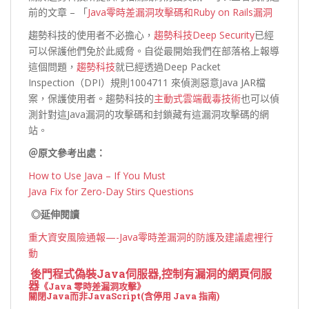
前的文章 – 「
Java零時差漏洞攻擊碼和Ruby on Rails漏洞
趨勢科技的使用者不必擔心，
趨勢科技Deep Security
已經
可以保護他們免於此威脅。自從最開始我們在部落格上報導
這個問題，
趨勢科技
就已經透過Deep Packet
Inspection（DPI）規則1004711 來偵測惡意Java JAR檔
案，保護使用者。趨勢科技的
主動式雲端截毒技術
也可以偵
測針對這Java漏洞的攻擊碼和封鎖藏有這漏洞攻擊碼的網
站。
＠原文參考出處：
How to Use Java – If You Must
Java Fix for Zero-Day Stirs Questions
◎延伸閱讀
重大資安風險通報—-Java零時差漏洞的防護及建議處裡行
動
後門程式偽裝Java伺服器,控制有漏洞的網頁伺服
器
《Java 零時差漏洞攻擊》
關閉Java而非JavaScript(含停用 Java 指南)