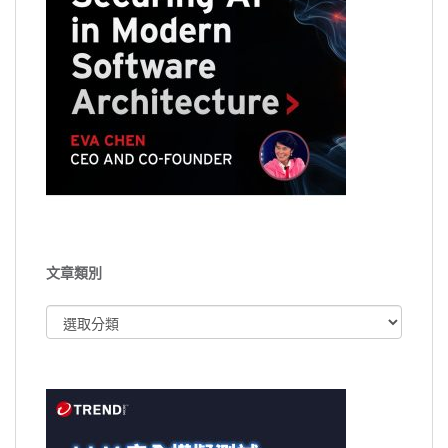
文章類別
文
章
類
別