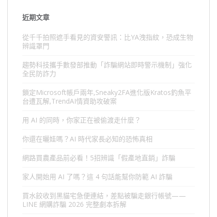
近期文章
從千千拍照遮手看見的資安警訊：比YA洩指紋，恐成生物
辨識罩門
趨勢科技攜手數發部推動「詐騙網站即時警示機制」強化
全民防詐力
鎖定Microsoft帳戶兩年,Sneaky2FA進化版Kratos釣魚平
台遭瓦解,TrendAI情資助攻破案
用 AI 的同時，你家正在被偷渡走什麼？
你還在曬娃嗎？AI 時代家長必知的恐怖真相
網路買農產品前必看！5招辨識「假產地直銷」詐騙
家人開始用 AI 了嗎？這 4 句話能幫你防範 AI 詐騙
買水餃收到黑貓宅急便連結，差點被騙走銀行帳號——
LINE 網購詐騙 2026 完整劇本拆解