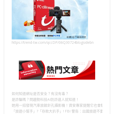
https://trend-tw.com/qccDP/06Q30724blogsidebn
如何知道網址是否安全？有沒有毒？
是詐騙嗎？問趨勢科技AI防詐達人就知道！
她用一招發現汽車旅館針孔攝影機！資安專家提醒它也會駭人成
「旅遊小幫手」
?
「存款大扒手」
! FBI
警告：出國旅遊不要做的