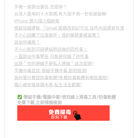
手機一直跳出廣告,怎麼辦？
台灣人愛用的十大密碼,有九個不用一秒就被破解!
iPhone 遭入侵六個跡象
懷疑信箱遭駭,「Gmail 密碼改到記不住,信件內容還是外洩？」
不小心回覆了垃圾郵件，我的帳號會被盜嗎？
該如何補救？
不小心點到可疑連結時該做的四件事！
一直跳出中毒警告,可能是你做了這件事
出現＂你的連線不是私人連線＂該怎麼辦?
手機中毒症狀-懷疑手機中毒,即刻檢測!
為何要付費買防毒軟體?免費防毒軟體有哪些風險?
擔心被安裝偷窺木馬,私生活全都露?
懷疑手機/電腦中毒?想找線上掃毒工具?防毒軟體
免費下載,立即掃描檢測