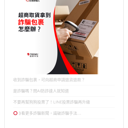
收到詐騙包裹，可向超商申請退貨退款？
是詐騙嗎？問AI防詐達人就知道
不要再幫狗狗投票了！LINE投票詐騙再升級
⟫看更多詐騙新聞，識破詐騙手法….