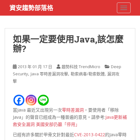
S
資安趨勢部落格
TOGGLE
k
i
p
t
如果一定要使用Java,該怎麼
o
辦?
m
a
i
2013 年 01 月 17 日
趨勢科技 TrendMicro
Deep
n
,
,
,
Security
Java 零時差漏洞攻擊
勒索病毒/勒索軟體
漏洞攻
c
擊
o
n
t
e
當Java 最近又出現另一次
零時差漏洞
，要使用者「移除
n
Java」的聲音已經成為一種普遍的意見。請參考:
Java更新補
t
救安全漏洞 美國安部仍籲「停用」
已經有許多關於甲骨文針對最近
CVE-2013-0422
的Java零時