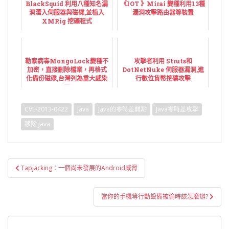
BlackSquid 利用八種知名漏
《IOT 》Mirai 變種利用13種
洞潛入伺服器與磁碟,並植入
漏洞攻擊路由器等裝置
XMRig 挖礦程式
勒索病毒MongoLock變種不
攻擊者利用 Struts和
加密，直接刪除檔案，再格式
DotNetNuke 伺服器漏洞,進
化備份磁碟,台灣列為重大感染
行數位貨幣挖礦攻擊
區
CVE-2013-0422
Java
Java的零時差弱點
Java零時差攻擊
移除 Java
文
Tapjacking：一個尚未發展的Android威脅
章
導
當你的手機等行動設備被偷時該怎麼辦?
覽