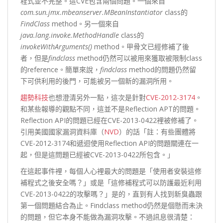
程式並不完整。這CVE包含兩個問題。一個來自
com.sun.jmx.mbeanserver.MBeanInstantiator
class的
FindClass
method。另一個來自
java.lang.invoke.MethodHandle
class的
invokeWithArguments()
method。甲骨文已經修補了後
者，但是
findclass
method仍然可以被用來獲取被限制class
的reference。簡單來說，
findclass
method的問題仍然留
下可供利用的後門，可能被另一個新的漏洞所用。
趨勢科技
也想澄清另外一點，這次是針對
CVE-2012-3174
。
和某些報導的觀點不同，這並不是Reflection APT的問題。
Reflection API的問題已經在CVE-2013-0422裡被修補了。
引用美國國家漏洞資料庫（
NVD
）的話「註：有些團體將
CVE-2012-3174和遞迴使用Reflection API的問題關連在一
起，但是這問題已經被CVE-2013-0422所包含。」
在這起事件裡，每個人心裡最大的問題是「使用者安裝這修
補程式之後安全嗎？」或是「這修補程式可以防護最近利用
CVE-2013-0422的攻擊嗎？」是的，直到有人找到新臭蟲跟
第一個問題結合為止。Findclass method仍然是個懸而未決
的問題，但它本身不能做為漏洞攻擊。不過訊息很清楚：