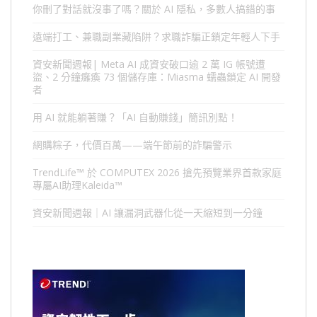
你刪了對話就沒事了嗎？關於 AI 隱私，多數人搞錯的事
遠端打工、兼職副業藏陷阱？求職詐騙正鎖定年輕人下手
資安新聞週報| Meta AI 成資安破口逾 2 萬 IG 帳號遭
盜、2 分鐘癱瘓 73 個儲存庫：Miasma 蠕蟲鎖定 AI 開發
者
用 AI 就能躺著賺？「AI 自動賺錢」簡訊別點！
網購粽子，代價百萬——端午節前的詐騙警示
TrendLife™ 於 COMPUTEX 2026 搶先預覽業界首款家庭
專屬AI助理Kaleida™
資安新聞週報｜AI 讓漏洞武器化從一天縮短到一分鐘