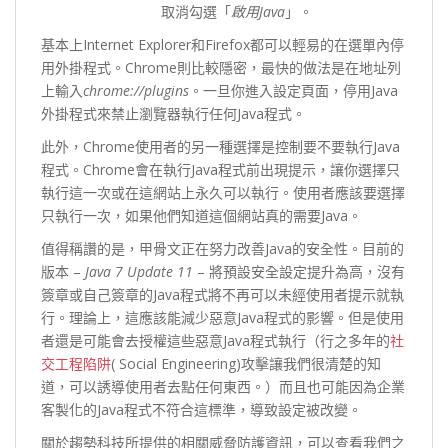
取消勾選「
啟用
Java
」。
基本上Internet Explorer和Firefox都可以輕易的在選單內停
用外掛程式。Chrome則比較隱密，最快的做法是在地址列
上輸入
chrome://plugins
。一旦你進入設定頁面，停用Java
外掛程式來禁止瀏覽器執行任何Java程式。
此外，Chrome使用者的另一種選擇是控制要不要執行Java
程式。Chrome會在執行Java程式前出現提示，讓你選擇只
執行這一次或在這網站上永久可以執行。使用者應該要選擇
只執行一次，如果他們知道這個網站真的需要Java。
值得稱讚的是，甲骨文正在努力改善Java的安全性。目前的
版本 –
Java 7 Update 11
– 將預設安全設定提升為高，沒有
簽章或自己簽章的Java程式將不再可以未經使用者提示就執
行。理論上，這應該能減少惡意Java程式的影響。但是使用
者還是可能會去授權這些惡意Java程式執行（行之多年的
社
交工程陷阱
( Social Engineering)攻擊讓我們很清楚的知
道，可以誘導使用者去點任何東西。）而且也可能因為企業
客製化的Java程式不符合這標準，導致設定被改變。
關於趨勢科技所提供的相關威脅防護資訊，可以查看我們之