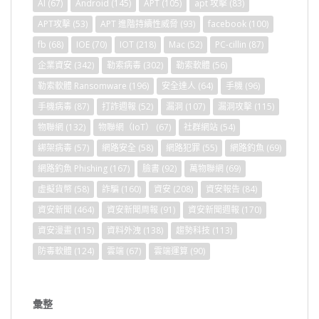
AI
(67)
Android
(145)
APT
(105)
apt 攻擊
(83)
APT攻擊
(53)
APT 進階持續性威脅
(93)
facebook
(100)
fb
(68)
IOE
(70)
IOT
(218)
Mac
(52)
PC-cillin
(87)
企業資安
(342)
勒索病毒
(302)
勒索軟體
(56)
勒索軟體 Ransomware
(196)
安全達人
(64)
手機
(96)
手機病毒
(87)
打詐週報
(52)
漏洞
(107)
漏洞攻擊
(115)
物聯網
(132)
物聯網（IoT）
(67)
社群網站
(54)
綁架病毒
(57)
網路安全
(58)
網路犯罪
(55)
網路釣魚
(69)
網路釣魚 Phishing
(167)
臉書
(92)
萬物聯網
(69)
虛擬貨幣
(58)
詐騙
(160)
資安
(208)
資安報告
(84)
資安新聞
(464)
資安新聞周報
(91)
資安新聞週報
(170)
資安漫畫
(115)
資料外洩
(138)
趨勢科技
(113)
防毒軟體
(124)
雲端
(67)
雲端運算
(90)
彙整