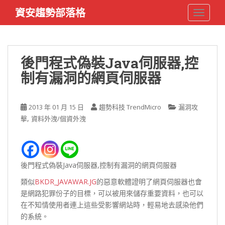
S
資安趨勢部落格
TOGGLE
k
i
p
t
後門程式偽裝Java伺服器,控
o
制有漏洞的網頁伺服器
m
a
i
2013 年 01 月 15 日
趨勢科技 TrendMicro
漏洞攻
n
,
擊
資料外洩/個資外洩
c
o
n
t
後門程式偽裝Java伺服器,控制有漏洞的網頁伺服器
e
n
類似
BKDR_JAVAWAR.JG
的惡意軟體證明了網頁伺服器也會
t
是網路犯罪份子的目標，可以被用來儲存重要資料，也可以
在不知情使用者連上這些受影響網站時，輕易地去感染他們
的系統。