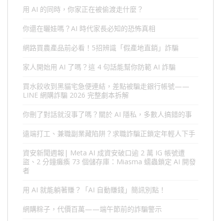
用 AI 的同時，你家正在被偷渡走什麼？
你還在曬娃嗎？AI 時代家長必知的恐怖真相
網路買農產品前必看！5招辨識「假產地直銷」詐騙
家人開始用 AI 了嗎？這 4 句話能幫你防範 AI 詐騙
買水餃收到黑貓宅急便連結，差點被騙走銀行帳號——
LINE 網購詐騙 2026 完整劇本拆解
你刪了對話就沒事了嗎？關於 AI 隱私，多數人搞錯的事
遠端打工、兼職副業藏陷阱？求職詐騙正鎖定年輕人下手
資安新聞週報| Meta AI 成資安破口逾 2 萬 IG 帳號遭
盜、2 分鐘癱瘓 73 個儲存庫：Miasma 蠕蟲鎖定 AI 開發
者
用 AI 就能躺著賺？「AI 自動賺錢」簡訊別點！
網購粽子，代價百萬——端午節前的詐騙警示