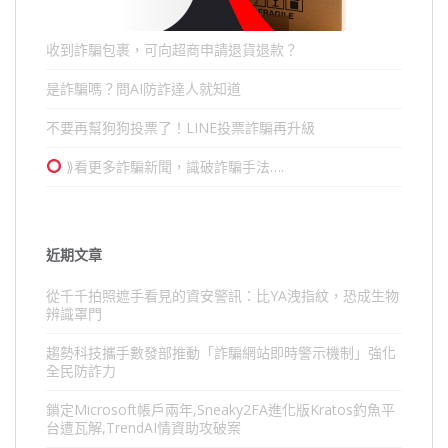
收到詐騙包裹，可向超商申請退貨退款？
是詐騙嗎？問AI防詐達人就知道
不要再幫狗狗投票了！LINE投票詐騙再升級
⟫看更多詐騙新聞，識破詐騙手法….
近期文章
從千千拍照遮手看見的資安警訊：比YA洩指紋，恐成生物
辨識罩門
趨勢科技攜手數發部推動「詐騙網站即時警示機制」強化
全民防詐力
鎖定Microsoft帳戶兩年,Sneaky2FA進化版Kratos釣魚平
台遭瓦解,TrendAI情資助攻破案