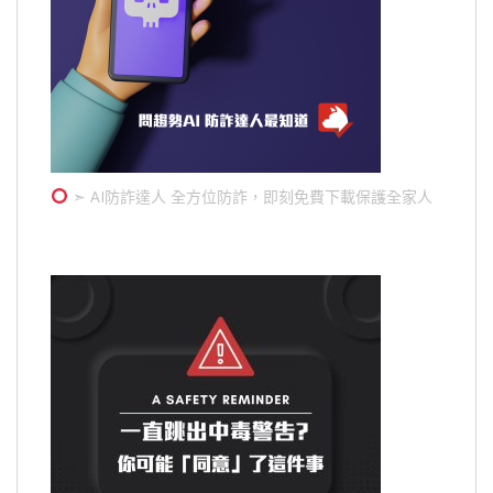
➣ AI防詐達人 全方位防詐，即刻免費下載保護全家人