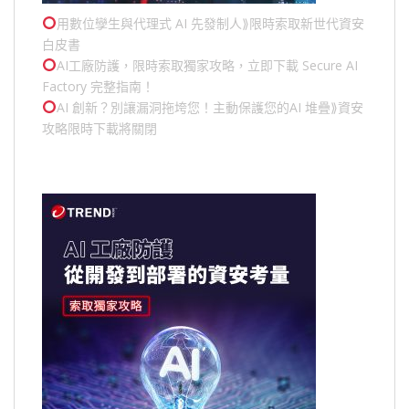
用數位孿生與代理式 AI 先發制人⟫限時索取新世代資安
白皮書
AI工廠防護，限時索取獨家攻略，立即下載 Secure AI
Factory 完整指南！
AI 創新？別讓漏洞拖垮您！主動保護您的
AI 堆疊
⟫資安
攻略限時下載將關閉