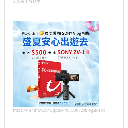
⟫ 免費下載試用
https://trend-tw.com/qccDP/06Q30724blogsidebn