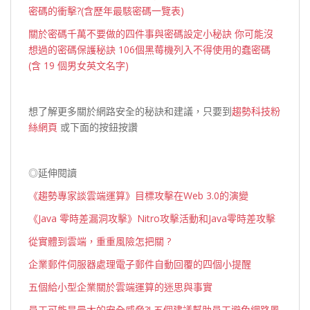
密碼的衝擊?(含歷年最駭密碼一覽表)
關於密碼千萬不要做的四件事與密碼設定小秘訣
你可能沒
想過的密碼保護秘訣
106個黑莓機列入不得使用的蠢密碼
(含 19 個男女英文名字)
想了解更多關於網路安全的秘訣和建議，只要到
趨勢科技粉
絲網頁
或下面的按鈕按讚
◎延伸閱讀
《趨勢專家談雲端運算》目標攻擊在Web 3.0的演變
《Java 零時差漏洞攻擊》Nitro攻擊活動和Java零時差攻擊
從實體到雲端，重重風險怎把關 ?
企業郵件伺服器處理電子郵件自動回覆的四個小提醒
五個給小型企業關於雲端運算的迷思與事實
員工可能是最大的安全威脅?! 五個建議幫助員工避免網路風