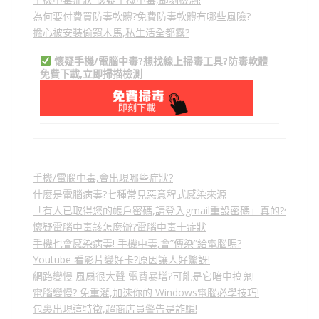
為何要付費買防毒軟體?免費防毒軟體有哪些風險?
擔心被安裝偷窺木馬,私生活全都露?
懷疑手機/電腦中毒?想找線上掃毒工具?防毒軟體
免費下載,立即掃描檢測
手機/電腦中毒,會出現哪些症狀?
什麼是電腦病毒?七種常見惡意程式感染來源
「有人已取得您的帳戶密碼,請登入gmail重設密碼」真的?假的?
懷疑電腦中毒該怎麼辦?電腦中毒十症狀
手機也會感染病毒! 手機中毒,會”傳染”給電腦嗎?
Youtube 看影片變好卡?原因讓人好驚訝!
網路變慢 風扇很大聲 電費暴增?可能是它暗中搞鬼!
電腦變慢? 免重灌,加速你的 Windows電腦必學技巧!
包裹出現這特徵,超商店員警告是詐騙!