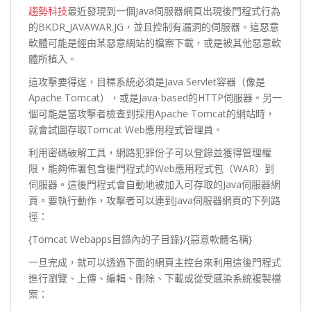
趨勢科技
最近發現到一個Java伺服器網頁出現後門程式行為
的BKDR_JAVAWAR.JG，並且控制有漏洞的伺服器。這惡意
軟體可能是經由某惡意網站的檔案下載，或是被其他惡意軟
體所植入。
這攻擊要得逞，目標系統必須是Java Servlet容器（像是
Apache Tomcat），或是Java-based的HTTP伺服器。另一
個可能是當攻擊者檢查到採用Apache Tomcat的網站時，
就會試圖存取Tomcat Web應用程式管理員。
利用密碼破解工具，網路犯罪份子可以登錄並獲得管理權
限，能夠佈署包含後門程式的Web應用程式包（WAR）到
伺服器。這後門程式會自動地被加入可存取的Java伺服器網
頁。要執行動作，攻擊者可以連到Java伺服器網頁的下列路
徑：
{Tomcat Webapps目錄內的子目錄}/{惡意軟體名稱}
一旦完成，就可以透過下面的網頁主控台來利用這後門程式
進行瀏覽、上傳、編輯、刪除、下載或從受感染系統複製檔
案：