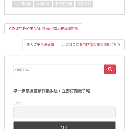
Java伺服器
漏洞攻擊
網頁伺服器
資料外洩
文
為你的 FACEBOOK 換顏色?當心被網路釣魚
章
導
重大資安風險通報—-Java零時差漏洞的防護及建議處裡行動
覽
Search
for:
早一步掌握最新詐騙手法，立即訂閱電子報
Email