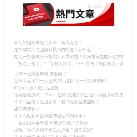
如何知道網址是否安全？有沒有毒？
是詐騙嗎？問趨勢科技AI防詐達人就知道！
她用一招發現汽車旅館針孔攝影機！資安專家提醒它也會駭人成
「旅遊小幫手」
?
「存款大扒手」
! FBI
警告：出國旅遊不要做的
手機一直跳出廣告,怎麼辦？
台灣人愛用的十大密碼,有九個不用一秒就被破解!
iPhone 遭入侵六個跡象
懷疑信箱遭駭,「Gmail 密碼改到記不住,信件內容還是外洩？」
不小心回覆了垃圾郵件，我的帳號會被盜嗎？
該如何補救？
不小心點到可疑連結時該做的四件事！
一直跳出中毒警告,可能是你做了這件事
出現＂你的連線不是私人連線＂該怎麼辦?
手機中毒症狀-懷疑手機中毒,即刻檢測!