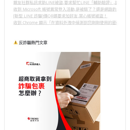
親友社群私訊求助LINE被盜,要求幫忙LINE「輔助驗證」,詐騙
收到 Microsoft 帳號異常登入活動,是被駭了？還是網路釣魚？
[新型 LINE 詐騙]傳QR碼要求加好友,當心帳號被盜！
收到 Chrome 顯示「在資料外洩中偵測到您剛剛使用的密碼」
反詐騙熱門文章