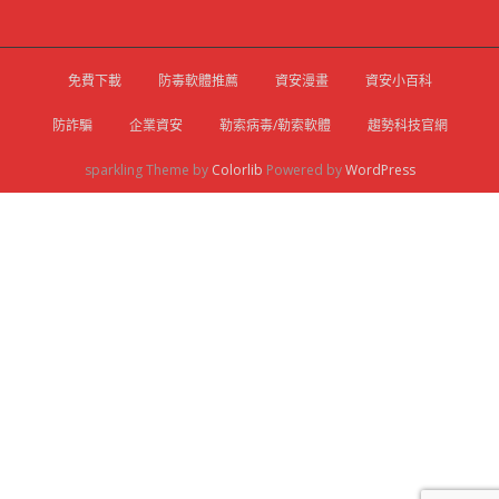
免費下載
防毒軟體推薦
資安漫畫
資安小百科
防詐騙
企業資安
勒索病毒/勒索軟體
趨勢科技官網
sparkling Theme by
Colorlib
Powered by
WordPress