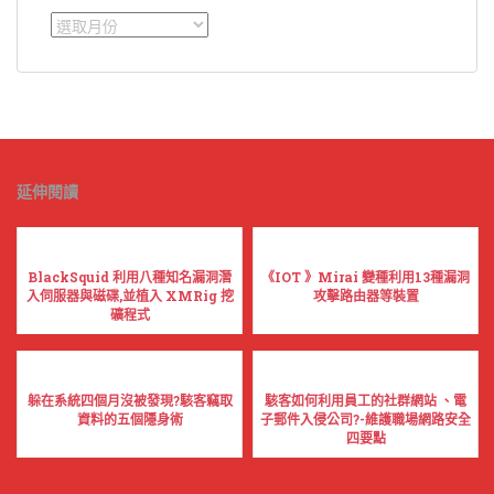
彙
整
延伸閱讀
BlackSquid 利用八種知名漏洞潛
《IOT 》Mirai 變種利用13種漏洞
入伺服器與磁碟,並植入 XMRig 挖
攻擊路由器等裝置
礦程式
躲在系統四個月沒被發現?駭客竊取
駭客如何利用員工的社群網站 、電
資料的五個隱身術
子郵件入侵公司?-維護職場網路安全
四要點