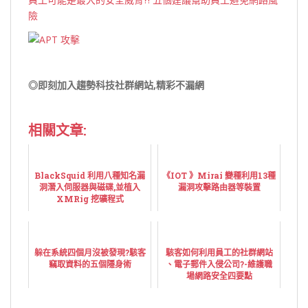
險
◎即刻加入趨勢科技社群網站,精彩不漏網
相關文章:
BlackSquid 利用八種知名漏
《IOT 》Mirai 變種利用13種
洞潛入伺服器與磁碟,並植入
漏洞攻擊路由器等裝置
XMRig 挖礦程式
躲在系統四個月沒被發現?駭客
駭客如何利用員工的社群網站
竊取資料的五個隱身術
、電子郵件入侵公司?-維護職
場網路安全四要點