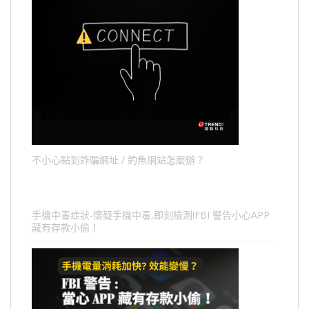
不小心點到詐騙網址 / 釣魚網站怎麼辦？
手機中毒症狀-懷疑手機中毒,即刻檢測!FBI 警告小心APP
藏有存款小偷！