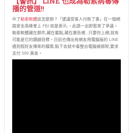
【警訊】 LINE 也成為勒索病毒傳
播的管道!!
中了
勒索軟體
該怎麼辦？「建議受害人付款了事」在一個網
路安全高峰會上 FBI 如是表示,，此語一出即惹來了爭議。
勒索軟體藏在郵件,藏在載點,藏在廣告裡…只要你上網,就有
可能是它的覬覦目標。日前也傳出有網友用電腦版的 LINE
遇到假好友傳來的檔案,點下去就中毒整台電腦被綁架,要求
支付 500 美金。