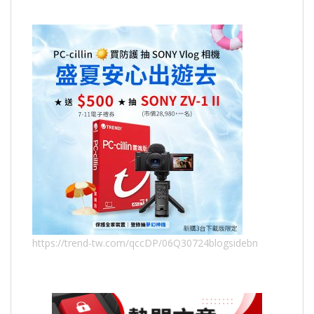
https://trend-tw.com/qccDP/06Q30724blogsidebn