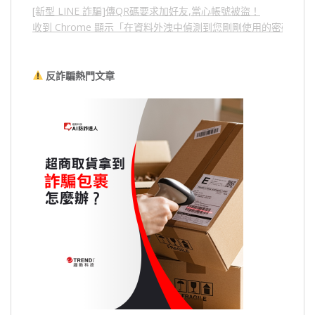
[新型 LINE 詐騙]傳QR碼要求加好友,當心帳號被盜！
收到 Chrome 顯示「在資料外洩中偵測到您剛剛使用的密碼」
反詐騙熱門文章