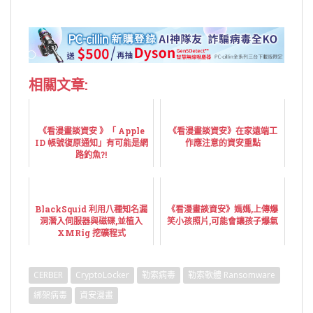
相關文章:
《看漫畫談資安 》「 Apple
《看漫畫談資安》在家遠端工
ID 帳號復原通知」有可能是網
作應注意的資安重點
路釣魚?!
BlackSquid 利用八種知名漏
《看漫畫談資安》媽媽,上傳爆
洞潛入伺服器與磁碟,並植入
笑小孩照片,可能會讓孩子爆氣
XMRig 挖礦程式
CERBER
CryptoLocker
勒索病毒
勒索軟體 Ransomware
綁架病毒
資安漫畫