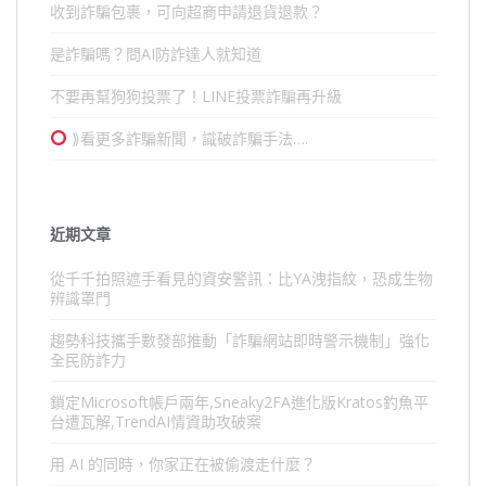
收到詐騙包裹，可向超商申請退貨退款？
是詐騙嗎？問AI防詐達人就知道
不要再幫狗狗投票了！LINE投票詐騙再升級
⟫看更多詐騙新聞，識破詐騙手法….
近期文章
從千千拍照遮手看見的資安警訊：比YA洩指紋，恐成生物
辨識罩門
趨勢科技攜手數發部推動「詐騙網站即時警示機制」強化
全民防詐力
鎖定Microsoft帳戶兩年,Sneaky2FA進化版Kratos釣魚平
台遭瓦解,TrendAI情資助攻破案
用 AI 的同時，你家正在被偷渡走什麼？