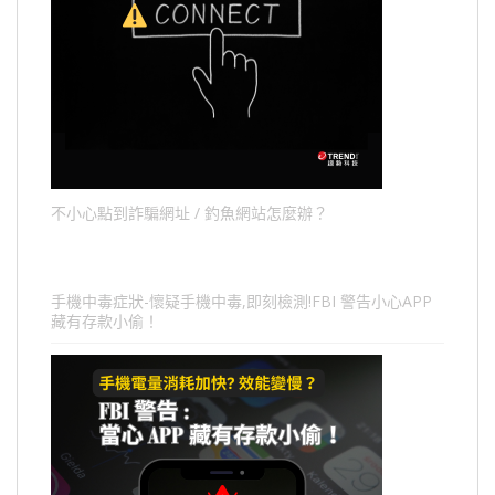
不小心點到詐騙網址 / 釣魚網站怎麼辦？
手機中毒症狀-懷疑手機中毒,即刻檢測!FBI 警告小心APP
藏有存款小偷！