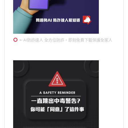
➣ AI防詐達人 全方位防詐，即刻免費下載保護全家人