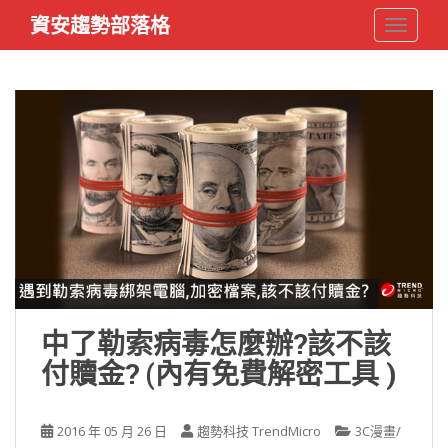
S
資安趨勢部落格
TOGGLE
k
i
p
t
o
m
a
i
n
c
o
n
t
e
中了勒索病毒怎麼辦?該不該
n
付贖金? (內有免費解密工具 )
t
2016 年 05 月 26 日
趨勢科技 TrendMicro
3C漫畫/