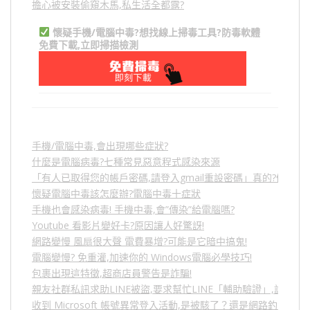
擔心被安裝偷窺木馬,私生活全都露?
懷疑手機/電腦中毒?想找線上掃毒工具?防毒軟體
免費下載,立即掃描檢測
手機/電腦中毒,會出現哪些症狀?
什麼是電腦病毒?七種常見惡意程式感染來源
「有人已取得您的帳戶密碼,請登入gmail重設密碼」真的?假的?
懷疑電腦中毒該怎麼辦?電腦中毒十症狀
手機也會感染病毒! 手機中毒,會”傳染”給電腦嗎?
Youtube 看影片變好卡?原因讓人好驚訝!
網路變慢 風扇很大聲 電費暴增?可能是它暗中搞鬼!
電腦變慢? 免重灌,加速你的 Windows電腦必學技巧!
包裹出現這特徵,超商店員警告是詐騙!
親友社群私訊求助LINE被盜,要求幫忙LINE「輔助驗證」,詐騙
收到 Microsoft 帳號異常登入活動,是被駭了？還是網路釣魚？