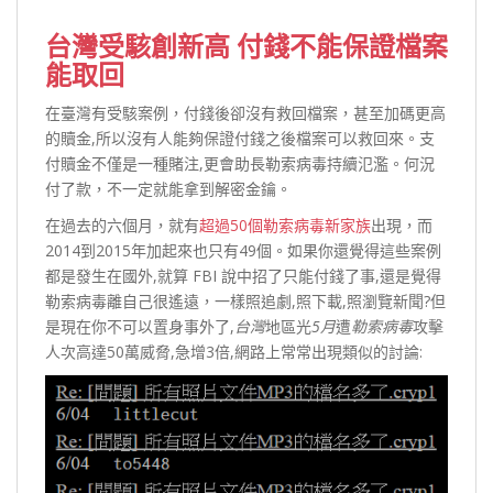
台灣受駭創新高 付錢不能保證檔案
能取回
在臺灣有受駭案例，付錢後卻沒有救回檔案，甚至加碼更高
的贖金,所以沒有人能夠保證付錢之後檔案可以救回來。支
付贖金不僅是一種賭注,更會助長勒索病毒持續氾濫。何況
付了款，不一定就能拿到解密金鑰。
在過去的六個月，就有
超過50個勒索病毒新家族
出現，而
2014到2015年加起來也只有49個。如果你還覺得這些案例
都是發生在國外,就算 FBI 說中招了只能付錢了事,還是覺得
勒索病毒離自己很遙遠，一樣照追劇,照下載,照瀏覽新聞?但
是現在你不可以置身事外了,
台灣
地區光
5月
遭
勒索病毒
攻擊
人次高達50萬威脅,急增3倍,網路上常常出現類似的討論: