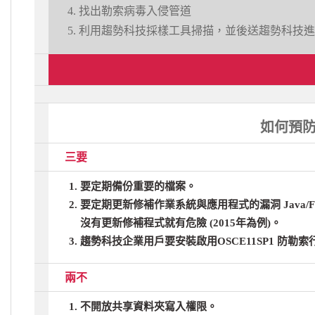
找出勒索病毒入侵管道
利用趨勢科技採樣工具掃描，並後送趨勢科技進
如何預
三要
要定期備份重要的檔案。
要定期更新修補作業系統與應用程式的漏洞 Java/Flash
沒有更新修補程式就有危險 (2015年為例)。
趨勢科技企業用戶要安裝啟用OSCE11SP1 防勒
兩不
不開放共享資料夾寫入權限。