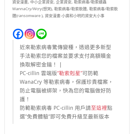
,
,
,
資安漫畫
中小企業資安
企業資安
勒索病毒/勒索蠕蟲
,
,
WannaCry/Wcry(想哭)
勒索病毒/勒索軟體
勒索病毒/勒索軟
,
體(ransomware )
資安漫畫-小廣和小明的資安大小事
近來勒索病毒驚傳變種，透過更多新型
手法勒索您的檔案並要求支付高額贖金
換取解密金鑰！ |
PC-cillin 雲端版
“勒索剋星”
可防範
WanaCry 等勒索病毒，保護珍貴檔案，
防止電腦被綁架，快為您的電腦做好防
護！
防範勒索病毒 PC-cillin 用戶請
至這裡
點
選”免費體驗”即可免費升級至最新版本