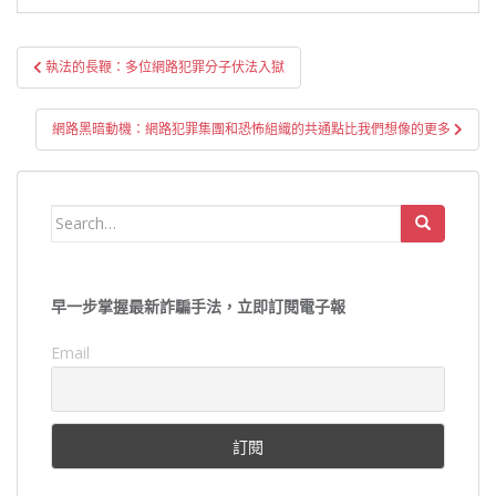
文
執法的長鞭：多位網路犯罪分子伏法入獄
章
導
網路黑暗動機：網路犯罪集團和恐怖組織的共通點比我們想像的更多
覽
Search
for:
早一步掌握最新詐騙手法，立即訂閱電子報
Email