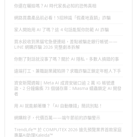
你還在曬娃嗎？AI 時代家長必知的恐怖真相
網路買農產品前必看！5招辨識「假產地直銷」詐騙
家人開始用 AI 了嗎？這 4 句話能幫你防範 AI 詐騙
買水餃收到黑貓宅急便連結，差點被騙走銀行帳號——
LINE 網購詐騙 2026 完整劇本拆解
你刪了對話就沒事了嗎？關於 AI 隱私，多數人搞錯的事
遠端打工、兼職副業藏陷阱？求職詐騙正鎖定年輕人下手
資安新聞週報| Meta AI 成資安破口逾 2 萬 IG 帳號遭
盜、2 分鐘癱瘓 73 個儲存庫：Miasma 蠕蟲鎖定 AI 開發
者
用 AI 就能躺著賺？「AI 自動賺錢」簡訊別點！
網購粽子，代價百萬——端午節前的詐騙警示
TrendLife™ 於 COMPUTEX 2026 搶先預覽業界首款家庭
專屬AI助理Kaleida™