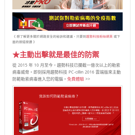
《 想了解更多關於網路安全的秘訣和建議，只要到
趨勢科技粉絲網頁
或下
面的按鈕按讚 》
★
主動出擊就是最佳的防禦
從 2015 年 10 月至今，趨勢科技已攔截一億次以上的勒索
病毒威脅。即刻採用趨勢科技 PC-cillin 2016 雲端版來主動
防範勒索病毒進入您的電腦。
免費體驗
>>