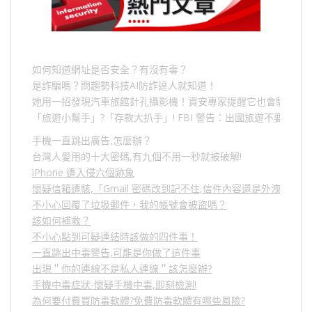
如何知道網址是否安全？有沒有毒？
是詐騙嗎？問趨勢科技AI防詐達人就知道！
她用一招發現汽車旅館針孔攝影機！資安專家提醒它也會駭人成
「旅遊小幫手」
?
「存款大扒手」
! FBI
警告：出國旅遊不要做的
手機一直跳出廣告,怎麼辦？
台灣人愛用的十大密碼,有九個不用一秒就被破解!
iPhone 遭入侵六個跡象
懷疑信箱遭駭,「Gmail 密碼改到記不住,信件內容還是外洩？」
不小心回覆了垃圾郵件，我的帳號會被盜嗎？
該如何補救？
不小心點到可疑連結時該做的四件事！
一直跳出中毒警告,可能是你做了這件事
出現＂你的連線不是私人連線＂該怎麼辦?
手機中毒症狀-懷疑手機中毒,即刻檢測!
為何要付費買防毒軟體?免費防毒軟體有哪些風險?