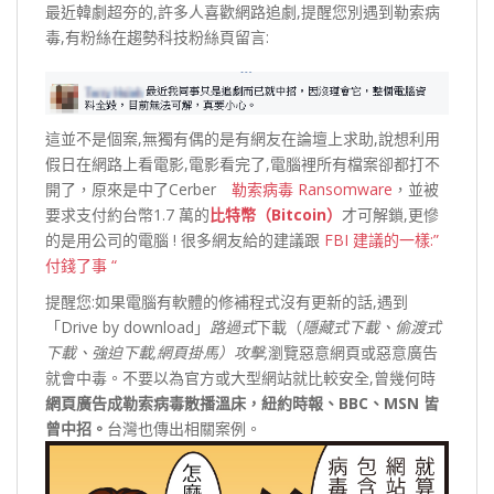
最近韓劇超夯的,許多人喜歡網路追劇,提醒您別遇到勒索病
毒,有粉絲在趨勢科技粉絲頁留言:
這並不是個案,無獨有偶的是有網友在論壇上求助,說想利用
假日在網路上看電影,電影看完了,電腦裡所有檔案卻都打不
開了，原來是中了Cerber
勒索病毒 Ransomware
，並被
要求支付約台幣1.7 萬的
比特幣
（
Bitcoin
）
才可解鎖,更慘
的是用公司的電腦 ! 很多網友給的建議跟
FBI 建議的一樣:”
付錢了事 “
提醒您:如果電腦有軟體的修補程式沒有更新的話,遇到
「Drive by download」
路過式
下載（
隱藏式下載、偷渡式
下載、強迫下載,網頁掛馬）攻擊,
瀏覽惡意網頁或惡意廣告
就會中毒。不要以為官方或大型網站就比較安全,曾幾何時
網頁廣告成勒索病毒散播溫床，紐約時報、
BBC
、
MSN
皆
曾中招。
台灣也傳出相關案例。