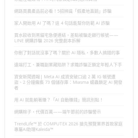
網路買農產品前必看！5招辨識「假產地直銷」詐騙
家人開始用 AI 了嗎？這 4 句話能幫你防範 AI 詐騙
買水餃收到黑貓宅急便連結，差點被騙走銀行帳號——
LINE 網購詐騙 2026 完整劇本拆解
你刪了對話就沒事了嗎？關於 AI 隱私，多數人搞錯的事
遠端打工、兼職副業藏陷阱？求職詐騙正鎖定年輕人下手
資安新聞週報| Meta AI 成資安破口逾 2 萬 IG 帳號遭
盜、2 分鐘癱瘓 73 個儲存庫：Miasma 蠕蟲鎖定 AI 開發
者
用 AI 就能躺著賺？「AI 自動賺錢」簡訊別點！
網購粽子，代價百萬——端午節前的詐騙警示
TrendLife™ 於 COMPUTEX 2026 搶先預覽業界首款家庭
專屬AI助理Kaleida™