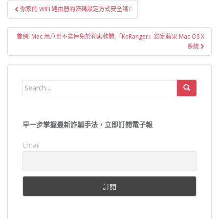
文
你家的 WIFI 路由器的密碼設定方式安全嗎?
章
導
首例! Mac 用戶也不能倖免於勒索軟體,「KeRanger」鎖定蘋果 Mac OS X
覽
系統
Search
for:
早一步掌握最新詐騙手法，立即訂閱電子報
Email