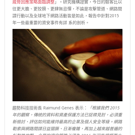
威脅因應策略面臨調整
」。研究機構證實，今日的駭客比以
往更大膽、更狡猾、更肆無忌憚，不論是攻擊管道、網路間
諜行動以及全球地下網路活動皆是如此，報告中針對2015
年一些最重要的資安事件有詳 系的剖析。
趨勢科技技術長 Raimund Genes 表示：
「根據我們 2015
年的觀察，傳統的資料和資產保護方法已捉襟見肘，必須重
新檢討、評估如何能維持最高的企業及個人安全等級。網路
勒索與網路間諜日益猖獗、日漸複雜，再加上越來越普遍的