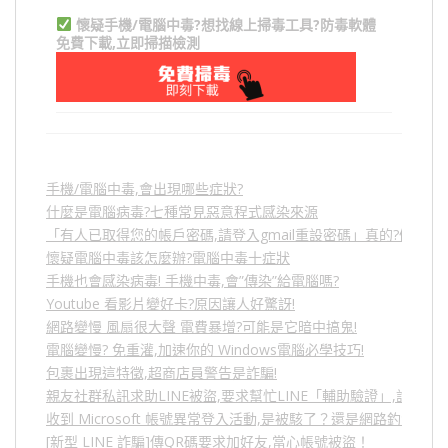
懷疑手機/電腦中毒?想找線上掃毒工具?防毒軟體
免費下載,立即掃描檢測
手機/電腦中毒,會出現哪些症狀?
什麼是電腦病毒?七種常見惡意程式感染來源
「有人已取得您的帳戶密碼,請登入gmail重設密碼」真的?假的?
懷疑電腦中毒該怎麼辦?電腦中毒十症狀
手機也會感染病毒! 手機中毒,會”傳染”給電腦嗎?
Youtube 看影片變好卡?原因讓人好驚訝!
網路變慢 風扇很大聲 電費暴增?可能是它暗中搞鬼!
電腦變慢? 免重灌,加速你的 Windows電腦必學技巧!
包裹出現這特徵,超商店員警告是詐騙!
親友社群私訊求助LINE被盜,要求幫忙LINE「輔助驗證」,詐騙
收到 Microsoft 帳號異常登入活動,是被駭了？還是網路釣魚？
[新型 LINE 詐騙]傳QR碼要求加好友,當心帳號被盜！