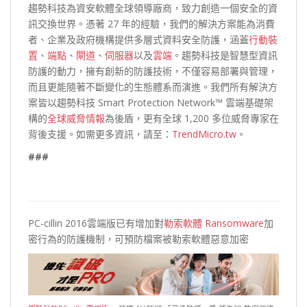
趨勢科技為資安軟體全球領導廠商，致力創造一個安全的資
訊交換世界。憑著 27 年的經驗，我們的解決方案能為消費
者、企業及政府機構提供多層式資料安全防護，涵蓋
行動裝
置
、
端點
、
閘道
、
伺服器
以及
雲端
。趨勢科技是智慧型資訊
防護的動力，擁有創新的防護技術，不僅容易部署與管理，
而且更能隨著不斷變化的生態體系而演進。我們所有解決方
案皆以趨勢科技 Smart Protection Network™ 雲端基礎架
構的
全球威脅情報
為後盾，更有全球 1,200 多位威脅專家在
背後支援。如需更多資訊，請至：
TrendMicro.tw
。
###
PC-cillin 2016雲端版已有增加對
勒索軟體 Ransomware
加
密行為的防護機制，可預防檔案被勒索軟體惡意加密