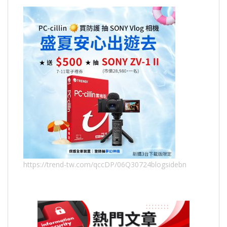
https://trend-tw.com/qccDP/06Q30724blogsidebn