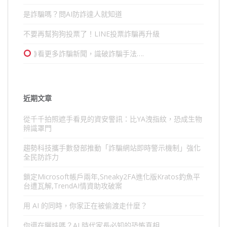
是詐騙嗎？問AI防詐達人就知道
不要再幫狗狗投票了！LINE投票詐騙再升級
⟫看更多詐騙新聞，識破詐騙手法….
近期文章
從千千拍照遮手看見的資安警訊：比YA洩指紋，恐成生物
辨識罩門
趨勢科技攜手數發部推動「詐騙網站即時警示機制」強化
全民防詐力
鎖定Microsoft帳戶兩年,Sneaky2FA進化版Kratos釣魚平
台遭瓦解,TrendAI情資助攻破案
用 AI 的同時，你家正在被偷渡走什麼？
你還在曬娃嗎？AI 時代家長必知的恐怖真相