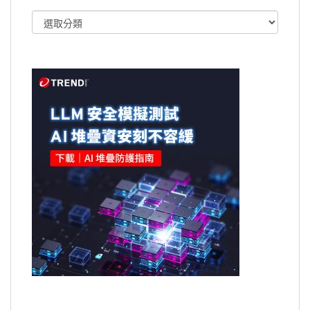
文
章
類
別