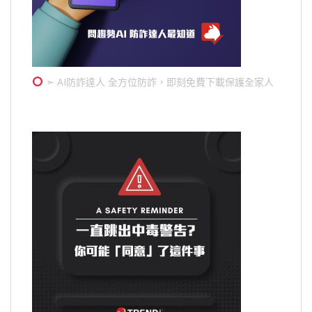
➣ AI防詐達人 全方位防詐，即刻免費下載保護全家人