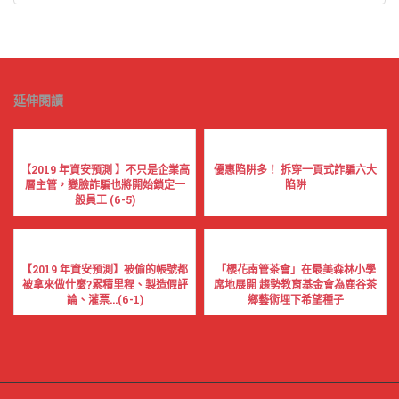
延伸閱讀
【2019 年資安預測 】不只是企業高
優惠陷阱多！ 拆穿一頁式詐騙六大
層主管，變臉詐騙也將開始鎖定一
陷阱
般員工 (6-5)
【2019 年資安預測】被偷的帳號都
「櫻花南管茶會」在最美森林小學
被拿來做什麼?累積里程、製造假評
席地展開 趨勢教育基金會為鹿谷茶
論、灌票...(6-1)
鄉藝術埋下希望種子