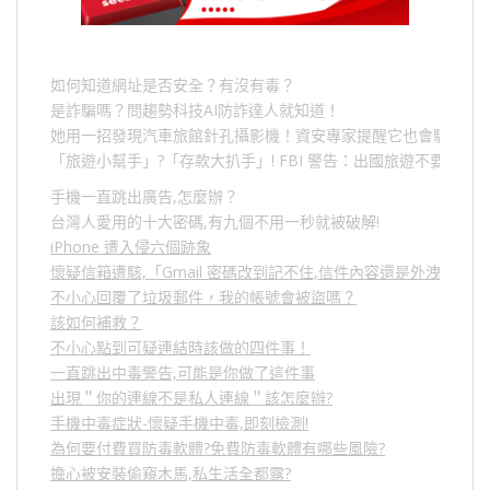
如何知道網址是否安全？有沒有毒？
是詐騙嗎？問趨勢科技AI防詐達人就知道！
她用一招發現汽車旅館針孔攝影機！資安專家提醒它也會駭人成
「旅遊小幫手」
?
「存款大扒手」
! FBI
警告：出國旅遊不要做的
手機一直跳出廣告,怎麼辦？
台灣人愛用的十大密碼,有九個不用一秒就被破解!
iPhone 遭入侵六個跡象
懷疑信箱遭駭,「Gmail 密碼改到記不住,信件內容還是外洩？」
不小心回覆了垃圾郵件，我的帳號會被盜嗎？
該如何補救？
不小心點到可疑連結時該做的四件事！
一直跳出中毒警告,可能是你做了這件事
出現＂你的連線不是私人連線＂該怎麼辦?
手機中毒症狀-懷疑手機中毒,即刻檢測!
為何要付費買防毒軟體?免費防毒軟體有哪些風險?
擔心被安裝偷窺木馬,私生活全都露?