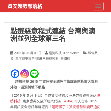
S
資安趨勢部落格
TOGGLE
k
i
p
t
點選惡意程式連結 台灣與澳
o
洲並列全球第三名
m
a
i
2016 年 03 月 09 日
趨勢科技 TrendMicro
報告數
n
,
,
據
年度資安報告/年度回顧與預測
新聞稿
c
o
n
t
趨勢科技 2015 年資訊安全總評年報詳細剖析重大資料
e
外洩、漏洞與地下網路
n
t
【2016 年 3 月 9 日】
全球資安軟體及解決方案領導廠商
趨
勢科技
(東京證券交易所股票代碼：
4704
) 今天發布 2015
年資訊安全總評年度報告「
是時候了：資安情勢演變已迫使