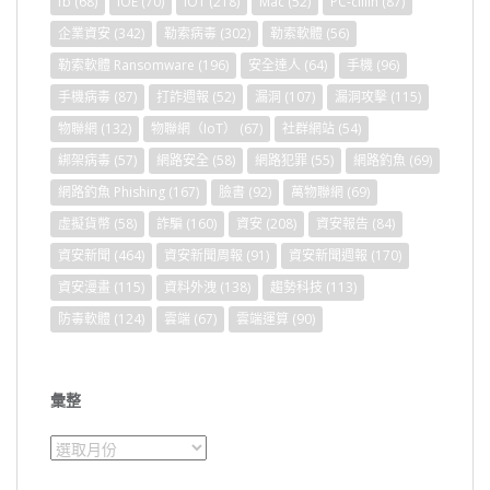
fb
(68)
IOE
(70)
IOT
(218)
Mac
(52)
PC-cillin
(87)
企業資安
(342)
勒索病毒
(302)
勒索軟體
(56)
勒索軟體 Ransomware
(196)
安全達人
(64)
手機
(96)
手機病毒
(87)
打詐週報
(52)
漏洞
(107)
漏洞攻擊
(115)
物聯網
(132)
物聯網（IoT）
(67)
社群網站
(54)
綁架病毒
(57)
網路安全
(58)
網路犯罪
(55)
網路釣魚
(69)
網路釣魚 Phishing
(167)
臉書
(92)
萬物聯網
(69)
虛擬貨幣
(58)
詐騙
(160)
資安
(208)
資安報告
(84)
資安新聞
(464)
資安新聞周報
(91)
資安新聞週報
(170)
資安漫畫
(115)
資料外洩
(138)
趨勢科技
(113)
防毒軟體
(124)
雲端
(67)
雲端運算
(90)
彙整
彙
整