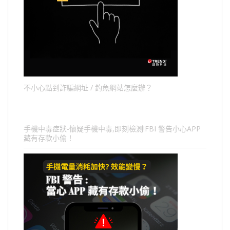
不小心點到詐騙網址 / 釣魚網站怎麼辦？
手機中毒症狀-懷疑手機中毒,即刻檢測!FBI 警告小心APP
藏有存款小偷！