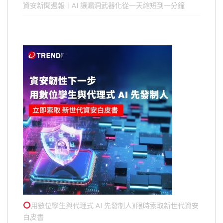
資安新聞週報｜AI 讓漏洞武器化從一天縮短到一分鐘
用數位孿生與代理式 AI 先發制人⟫限時索取新世代資安
白皮書