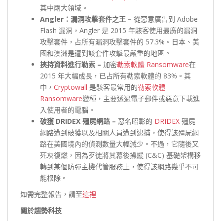
其中兩大領域。
Angler：漏洞攻擊套件之王 –
從惡意廣告到 Adobe
Flash 漏洞，Angler 是 2015 年駭客使用最廣的漏洞
攻擊套件，占所有漏洞攻擊套件的 57.3%。日本、美
國和澳洲是遭到該套件攻擊最嚴重的地區。
挾持資料進行勒索 –
加密
勒索軟體 Ransomware
在
2015 年大幅成長，已占所有勒索軟體的 83%。其
中，
Cryptowall
是駭客最常用的
勒索軟體
Ransomware
變種，主要透過電子郵件或惡意下載進
入使用者的電腦。
破獲 DRIDEX 殭屍網路 –
惡名昭彰的
DRIDEX
殭屍
網路遭到破獲以及相關人員遭到逮捕，使得該殭屍網
路在美國境內的偵測數量大幅減少。不過，它隨後又
死灰復燃，因為歹徒將其幕後操縱 (C&C) 基礎架構移
轉到某個防彈主機代管服務上，使得該網路幾乎不可
能根除。
如需完整報告，請至
這裡
關於趨勢科技