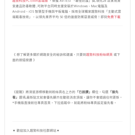
趨勢科技PC-cillin雲端版
，榮獲 AV-TEST 「最佳防護」獎,領先28 款家用資
安產品防毒軟體 ,可跨平台同時支援安裝於Windows、Mac電腦及
Android、iOS 智慧型手機與平板電腦，採用全球獨家趨勢科技「主動式雲
端截毒技術」，以領先業界平均 50 倍的速度防禦惡意威脅！即刻
免費下載
《 想了解更多關於網路安全的秘訣和建議，只要到
趨勢科技粉絲網頁
或下
面的按鈕按讚 》
《提醒》將滑鼠游標移動到粉絲頁右上方的
「已說讚」
欄位，勾選
「搶先
看」
選項
,
最新貼文就會優先顯示在動態消息頂端，讓你不會錯過任何更新。
*手機版直接前往專頁首頁，下拉追蹤中，就能將粉絲專頁設定搶先看。
▼ 歡迎加入趨勢科技社群網站▼