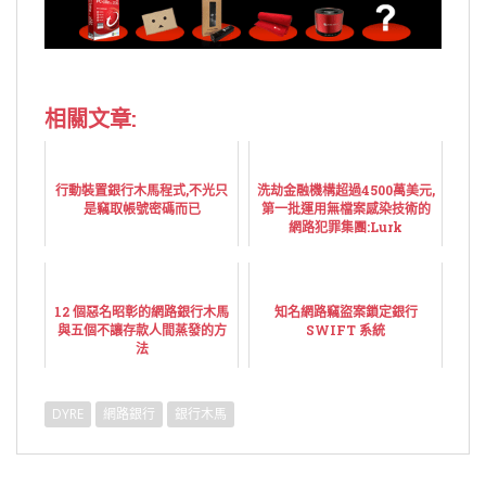
相關文章:
行動裝置銀行木馬程式,不光只
洗劫金融機構超過4500萬美元,
是竊取帳號密碼而已
第一批運用無檔案感染技術的
網路犯罪集團:Lurk
12 個惡名昭彰的網路銀行木馬
知名網路竊盜案鎖定銀行
與五個不讓存款人間蒸發的方
SWIFT 系統
法
DYRE
網路銀行
銀行木馬