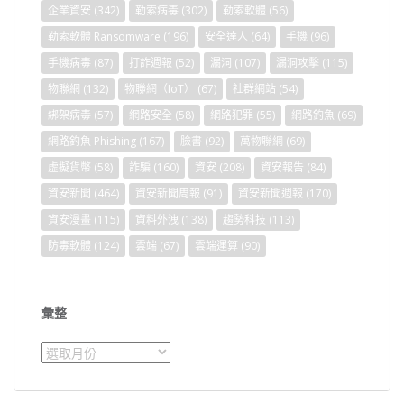
企業資安
(342)
勒索病毒
(302)
勒索軟體
(56)
勒索軟體 Ransomware
(196)
安全達人
(64)
手機
(96)
手機病毒
(87)
打詐週報
(52)
漏洞
(107)
漏洞攻擊
(115)
物聯網
(132)
物聯網（IoT）
(67)
社群網站
(54)
綁架病毒
(57)
網路安全
(58)
網路犯罪
(55)
網路釣魚
(69)
網路釣魚 Phishing
(167)
臉書
(92)
萬物聯網
(69)
虛擬貨幣
(58)
詐騙
(160)
資安
(208)
資安報告
(84)
資安新聞
(464)
資安新聞周報
(91)
資安新聞週報
(170)
資安漫畫
(115)
資料外洩
(138)
趨勢科技
(113)
防毒軟體
(124)
雲端
(67)
雲端運算
(90)
彙整
彙
整