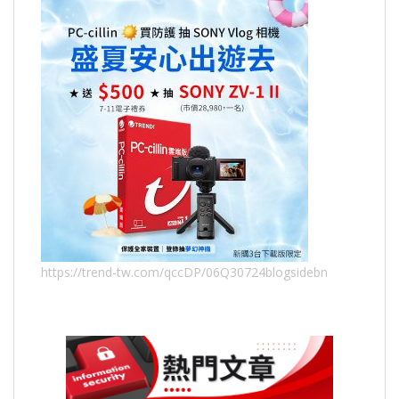
https://trend-tw.com/qccDP/06Q30724blogsidebn