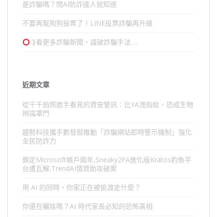
是詐騙嗎？問AI防詐達人就知道
不要再幫狗狗投票了！LINE投票詐騙再升級
⟫看更多詐騙新聞，識破詐騙手法….
近期文章
從千千拍照遮手看見的資安警訊：比YA洩指紋，恐成生物
辨識罩門
趨勢科技攜手數發部推動「詐騙網站即時警示機制」強化
全民防詐力
鎖定Microsoft帳戶兩年,Sneaky2FA進化版Kratos釣魚平
台遭瓦解,TrendAI情資助攻破案
用 AI 的同時，你家正在被偷渡走什麼？
你還在曬娃嗎？AI 時代家長必知的恐怖真相