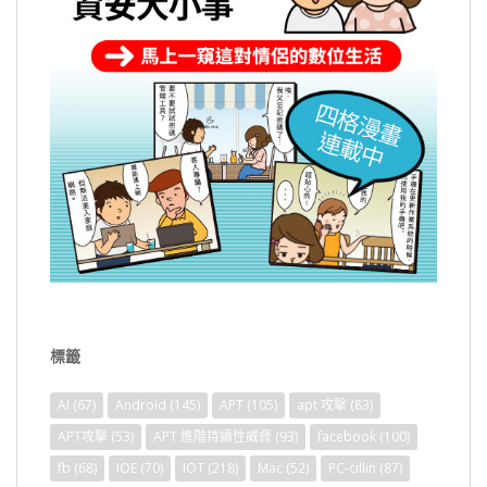
標籤
AI
(67)
Android
(145)
APT
(105)
apt 攻擊
(83)
APT攻擊
(53)
APT 進階持續性威脅
(93)
facebook
(100)
fb
(68)
IOE
(70)
IOT
(218)
Mac
(52)
PC-cillin
(87)