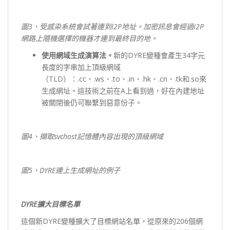
圖3
、受感染系統會試著連到I2P
地址。加密訊息會經過I2P
網路上隨機選擇的機器才連到最終目的地。
使用網域生成演算法。
新的DYRE變種會產生34字元
長度的字串加上頂級網域
（TLD）：.cc、.ws、.to、.in、.hk、.cn、.tk和.so來
生成網址。這技術之前在A上看到過，好在內建地址
被關閉後仍可聯繫到惡意份子。
圖4
、擷取svchost
記憶體內容出現的頂級網域
圖5
、DYRE
連上生成網址的例子
DYRE
擴大目標名單
這個新DYRE變種擴大了目標網站名單，從原來的206個網