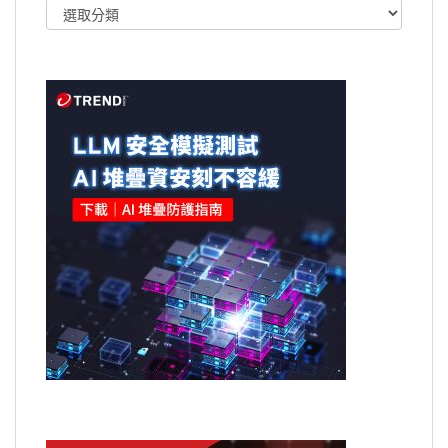
文
章
類
別