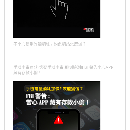
不小心點到詐騙網址 / 釣魚網站怎麼辦？
手機中毒症狀-懷疑手機中毒,即刻檢測!FBI 警告小心APP
藏有存款小偷！