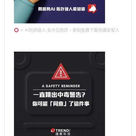
➣ AI防詐達人 全方位防詐，即刻免費下載保護全家人