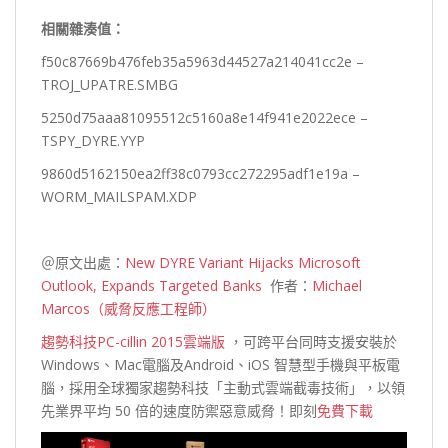
相關雜湊值：
f50c87669b476feb35a5963d44527a214041cc2e –
TROJ_UPATRE.SMBG
5250d75aaa81095512c5160a8e14f941e2022ece –
TSPY_DYRE.YYP
9860d5162150ea2ff38c0793cc272295adf1e19a –
WORM_MAILSPAM.XDP
＠原文出處：
New DYRE Variant Hijacks Microsoft
Outlook, Expands Targeted Banks
作者：
Michael
Marcos（威脅反應工程師）
趨勢科技PC-cillin 2015雲端版
，可跨平台同時支援安裝於
Windows、Mac電腦及Android、iOS 智慧型手機與平板電
腦，採用全球獨家趨勢科技「主動式雲端截毒技術」，以領
先業界平均 50 倍的速度防禦惡意威脅！即刻
免費下載