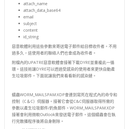
attach_name
attach_data_base64
email
subject
content
id_string
惡意軟體利用這些參數來寄送電子郵件給目標收件者。不用
過多久，這使用者的聯絡人們也會成為收件者。
附檔內的UPATRE惡意軟體會接著下載DYRE並重複此一循
環。這技術讓DYRE可以透過受感染的使用者來更快自動產
生垃圾郵件。下面就讓我們來看看新的感染鏈。
蠕蟲WORM_MAILSPAM.XDP會連到寫死在程式內的命令和
控制（C＆C）伺服器。接著它會從C&C伺服器取得所需的
參數以產生垃圾郵件/釣魚郵件。WORM_MAILSPAM.XDP
接著會利用微軟Outlook來發送電子郵件。這個蠕蟲會在執
行完散播程序後將自身刪除。