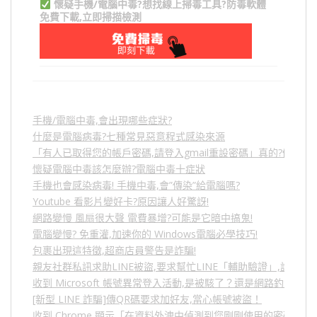
懷疑手機/電腦中毒?想找線上掃毒工具?防毒軟體
免費下載,立即掃描檢測
手機/電腦中毒,會出現哪些症狀?
什麼是電腦病毒?七種常見惡意程式感染來源
「有人已取得您的帳戶密碼,請登入gmail重設密碼」真的?假的?
懷疑電腦中毒該怎麼辦?電腦中毒十症狀
手機也會感染病毒! 手機中毒,會”傳染”給電腦嗎?
Youtube 看影片變好卡?原因讓人好驚訝!
網路變慢 風扇很大聲 電費暴增?可能是它暗中搞鬼!
電腦變慢? 免重灌,加速你的 Windows電腦必學技巧!
包裹出現這特徵,超商店員警告是詐騙!
親友社群私訊求助LINE被盜,要求幫忙LINE「輔助驗證」,詐騙
收到 Microsoft 帳號異常登入活動,是被駭了？還是網路釣魚？
[新型 LINE 詐騙]傳QR碼要求加好友,當心帳號被盜！
收到 Chrome 顯示「在資料外洩中偵測到您剛剛使用的密碼」