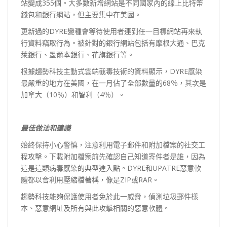
站變成355個。大多數新增網站是不同國家內的線上比特幣
錢包和銀行網站，但主要集中在美國。
更新過的DYRE變種會等待使用者連到任一目標網站再來執
行資料竊取行為。被針對的銀行網站包括有摩根大通、巴克
萊銀行、墨爾本銀行、花旗銀行等。
根據趨勢科技主動式雲端截毒技術的資料顯示，DYRE感染
最嚴重的地方在美國，在一月佔了全部數量的68％，其次是
加拿大（10％）和智利（4％）。
最佳做法和建議
始終保持小心警慎，注意利用電子郵件和附加檔案的社交工
程攻擊。下載附加檔案前先確認自己知道寄件者是誰，因為
這是這類病毒感染的典型進入點。DYRE和UPATRE惡意軟
體都以會利用壓縮檔著稱，像是ZIP或RAR。
趨勢科技能夠保護使用者免於此一威脅，偵測垃圾郵件樣
本、惡意網址及所有與此攻擊相關的惡意軟體。