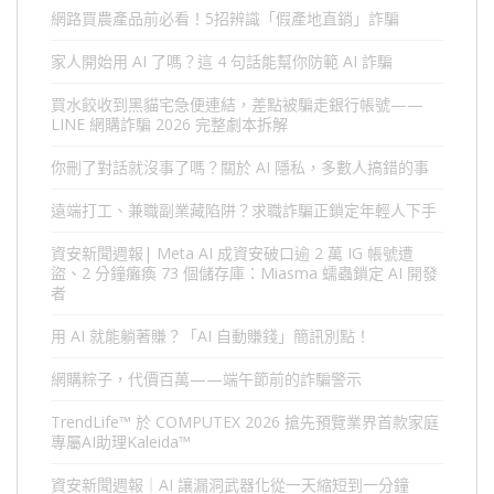
網路買農產品前必看！5招辨識「假產地直銷」詐騙
家人開始用 AI 了嗎？這 4 句話能幫你防範 AI 詐騙
買水餃收到黑貓宅急便連結，差點被騙走銀行帳號——
LINE 網購詐騙 2026 完整劇本拆解
你刪了對話就沒事了嗎？關於 AI 隱私，多數人搞錯的事
遠端打工、兼職副業藏陷阱？求職詐騙正鎖定年輕人下手
資安新聞週報| Meta AI 成資安破口逾 2 萬 IG 帳號遭
盜、2 分鐘癱瘓 73 個儲存庫：Miasma 蠕蟲鎖定 AI 開發
者
用 AI 就能躺著賺？「AI 自動賺錢」簡訊別點！
網購粽子，代價百萬——端午節前的詐騙警示
TrendLife™ 於 COMPUTEX 2026 搶先預覽業界首款家庭
專屬AI助理Kaleida™
資安新聞週報｜AI 讓漏洞武器化從一天縮短到一分鐘