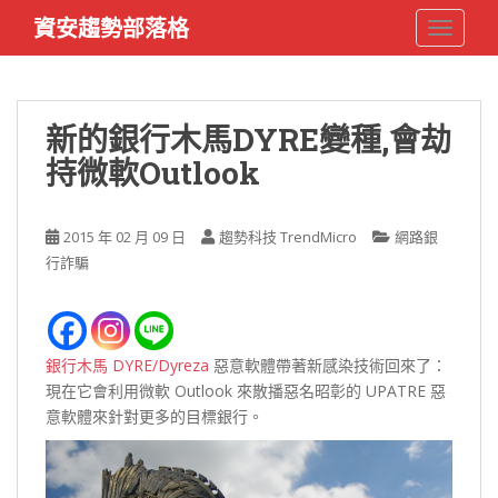
S
資安趨勢部落格
TOGGLE
k
i
p
t
新的銀行木馬DYRE變種,會劫
o
持微軟Outlook
m
a
i
2015 年 02 月 09 日
趨勢科技 TrendMicro
網路銀
n
行詐騙
c
o
n
t
銀行木馬 DYRE/Dyreza
惡意軟體帶著新感染技術回來了：
e
現在它會利用微軟 Outlook 來散播惡名昭彰的 UPATRE 惡
n
意軟體來針對更多的目標銀行。
t