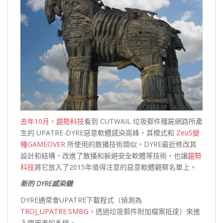
去年10月
，
趨勢科技
看到 CUTWAIL 垃圾郵件殭屍網路所產
生的 UPATRE-DYRE惡意軟體感染高峰，其模式和
ZeuS變
種GAMEOVER
所使用的散播技術類似。DYRE最近修改其
設計和結構，改進了散播和躲避安全軟體等技術，也讓
趨勢
科技
將它放入了2015年值得注意的惡意軟體觀察名單上。
新的 DYRE
感染鏈
DYRE通常會UPATRE下載程式（偵測為
TROJ_UPATRE.SMBG
，透過垃圾郵件附加檔案抵達）來進
入使用者的系統。