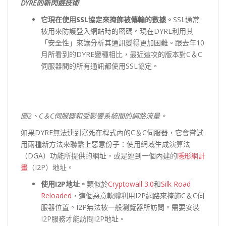
DYRE
的新閃避技術
它現在使用SSL
協定來掩飾被傳輸的數據。
SSL通常
被用來防護登入網站時的密碼。現在DYRE利用其
「安全性」來讓分析其通訊變得更加困難。跟去年10
月所看到的DYRE變種相比，最近這次的版本對C＆C
伺服器間的所有通訊都使用SSL協定。
圖2
、C
＆C
伺服器和受影響系統間的網路流量。
如果DYRE無法連到寫死在程式內的C＆C伺服器，它會嘗試
用兩種新方法來聯繫上惡意份子：使用網域生成演算法
（DGA）功能所提供的網址，或是連到一個內建的
隱形網計
畫
（I2P）地址。
使用I2P
地址。
類似於
Cryptowall 3.0
和
Silk Road
Reloaded
，這個惡意軟體利用I2P網路來掩飾C＆C伺
服器位置。I2P無法被一般瀏覽器所訪問。需要安裝
I2P服務才能訪問I2P地址。