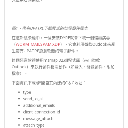
圖1
、帶有UPATRE
下載程式的垃圾郵件樣本
在這新感染鏈中，一旦安裝DYRE就會下載一個蠕蟲病毒
（
WORM_MAILSPAM.XDP
），它會利用微軟Outlook來產
生帶有UPATRE惡意軟體的電子郵件。
這個惡意軟體使用msmapi32.dll程式庫（來自微軟
Outlook）來執行郵件相關動作（如登入、發送郵件、附加
檔案）。
下面資訊下載/解開自其內建的C＆C地址：
type
send_to_all
additional_emails
client_connection_id
message_attach
attach_type