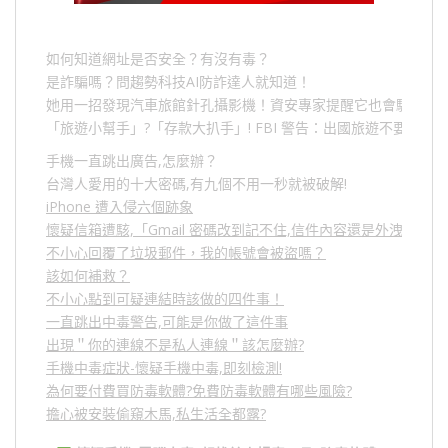
如何知道網址是否安全？有沒有毒？
是詐騙嗎？問趨勢科技AI防詐達人就知道！
她用一招發現汽車旅館針孔攝影機！資安專家提醒它也會駭人成
「旅遊小幫手」
?
「存款大扒手」
! FBI
警告：出國旅遊不要做的
手機一直跳出廣告,怎麼辦？
台灣人愛用的十大密碼,有九個不用一秒就被破解!
iPhone 遭入侵六個跡象
懷疑信箱遭駭,「Gmail 密碼改到記不住,信件內容還是外洩？」
不小心回覆了垃圾郵件，我的帳號會被盜嗎？
該如何補救？
不小心點到可疑連結時該做的四件事！
一直跳出中毒警告,可能是你做了這件事
出現＂你的連線不是私人連線＂該怎麼辦?
手機中毒症狀-懷疑手機中毒,即刻檢測!
為何要付費買防毒軟體?免費防毒軟體有哪些風險?
擔心被安裝偷窺木馬,私生活全都露?