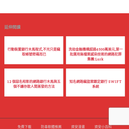
延伸閱讀
行動裝置銀行木馬程式,不光只是竊
洗劫金融機構超過4500萬美元,第一
取帳號密碼而已
批運用無檔案感染技術的網路犯罪
集團:Lurk
12 個惡名昭彰的網路銀行木馬與五
知名網路竊盜案鎖定銀行 SWIFT
個不讓存款人間蒸發的方法
系統
免費下載
防毒軟體推薦
資安漫畫
資安小百科