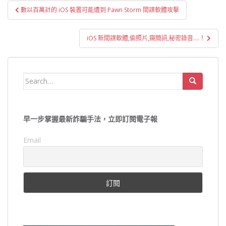
文
數以百萬計的 iOS 裝置可能遭到 Pawn Storm 間諜軟體攻擊
章
導
iOS 新間諜軟體,偷照片,窺簡訊,秘密錄音….！
覽
Search
for:
早一步掌握最新詐騙手法，立即訂閱電子報
Email