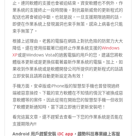
止，連同軟體的支援也會被迫結束。資安軟體也不例外，作
業系統的支援終止一段時間後，對抗最新威脅的更新程式的
配送也將會被迫中斷。也就是說，一旦支援期限過期的話，
即便在作業系統上發現漏洞也束手無策，感染上病毒也只能
束手無策了。
根據上述理由，老舊的電腦在網路上對抗危險的防禦力大大
降低。還在使用搭載著已經終止作業系統支援的
Windows
XP
或是Windows Vista的過舊電腦的用戶的您，建議您將軟
體版本更新或是更換搭載著最新作業系統的電腦。加上，如
果收到作業系統或是軟體開發公司所提供的更新程式的話請
立即安裝且請將自動更新設定為有效！
手機方面，安卓版或iPhone版的智慧型手機也曾發現過終
端被惡意操控、下載的官方軟體在不知情的情況下被換成惡
意軟體等的案件。因此從現在開始您的智慧型手機一但收到
了軟體更新通知時，當下請立即進行更新安裝吧！
看完這篇文章，還不趕緊去查看一下您的作業系統是否能在
支援期限內!!!
Android
用戶趕緊安裝
i3C app
，趨勢科技專業線上客服