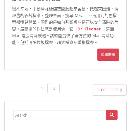
很不幸地，手動清除硬碟空間聽起來容易、做起來困難。清
理舊的影片檔案、整理桌面、搜尋 Mac 上不再用到的舊檔
案都還算簡單。困難的是如何判斷哪些是可以安全清除的內
容。最簡單的作法就是使用像一套「
Dr. Cleaner
」這類
Mac 電腦清除軟體。該軟體提供了全方位的 Mac 清除功
能，包括清除垃圾檔案、超大檔案及重複檔案。
繼續閱讀
文
1
2
OLDER POSTS
章
導
覽
Search
for: