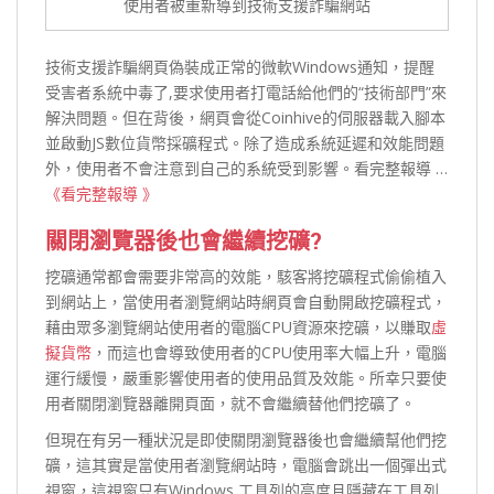
使用者被重新導到技術支援詐騙網站
技術支援詐騙網頁偽裝成正常的微軟Windows通知，提醒
受害者系統中毒了,要求使用者打電話給他們的“技術部門”來
解決問題。但在背後，網頁會從Coinhive的伺服器載入腳本
並啟動JS數位貨幣採礦程式。除了造成系統延遲和效能問題
外，使用者不會注意到自己的系統受到影響。看完整報導 …
《看完整報導 》
關閉瀏覽器後也會繼續挖礦?
挖礦通常都會需要非常高的效能，駭客將挖礦程式偷偷植入
到網站上，當使用者瀏覽網站時網頁會自動開啟挖礦程式，
藉由眾多瀏覽網站使用者的電腦CPU資源來挖礦，以賺取
虛
擬貨幣
，而這也會導致使用者的CPU使用率大幅上升，電腦
運行緩慢，嚴重影響使用者的使用品質及效能。所幸只要使
用者關閉瀏覽器離開頁面，就不會繼續替他們挖礦了。
但現在有另一種狀況是即使關閉瀏覽器後也會繼續幫他們挖
礦，這其實是當使用者瀏覽網站時，電腦會跳出一個彈出式
視窗，這視窗只有Windows 工具列的高度且隱藏在工具列