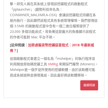
擊。研究人員在其系統上發現該挖礦程式的啟動程式
「pplauncher」 (趨勢科技命名為：
COINMINER_MALXMR.A-OSX) 會讓該挖礦程式持續在系
統內執行，因此顯然該程式具有系統管理權限。我們發現這
個 3.5MB 的啟動程式當中含有一個二進位檔案提供了
23,000 多個功能函式。背負著這麼龐大的負擔顯示該程式
的作者可能對 Mac 平台不熟。
[延伸閱讀：
加密虛擬貨幣挖礦惡意程式：2018 年最新威
脅？
]
這個啟動程式會建立一個名為「mshelper」的執行程序並
利用開放原始碼挖礦工具
XMRig
來開採門羅幣 (Monero)。
Mshelper是一個歹徒所使用的挖礦軟體，由於該軟體可能
造成系統過熱並損壞風扇，因此最好將該軟體移除。
繼續閱讀