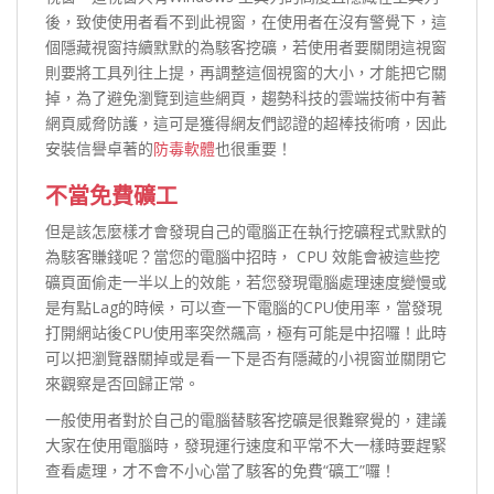
後，致使使用者看不到此視窗，在使用者在沒有警覺下，這
個隱藏視窗持續默默的為駭客挖礦，若使用者要關閉這視窗
則要將工具列往上提，再調整這個視窗的大小，才能把它關
掉，為了避免瀏覽到這些網頁，趨勢科技的雲端技術中有著
網頁威脅防護，這可是獲得網友們認證的超棒技術唷，因此
安裝信譽卓著的
防毒軟體
也很重要！
不當免費礦工
但是該怎麼樣才會發現自己的電腦正在執行挖礦程式默默的
為駭客賺錢呢？當您的電腦中招時， CPU 效能會被這些挖
礦頁面偷走一半以上的效能，若您發現電腦處理速度變慢或
是有點Lag的時候，可以查一下電腦的CPU使用率，當發現
打開網站後CPU使用率突然飆高，極有可能是中招囉！此時
可以把瀏覽器關掉或是看一下是否有隱藏的小視窗並關閉它
來觀察是否回歸正常。
一般使用者對於自己的電腦替駭客挖礦是很難察覺的，建議
大家在使用電腦時，發現運行速度和平常不大一樣時要趕緊
查看處理，才不會不小心當了駭客的免費“礦工”囉！