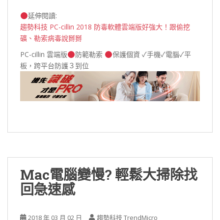
延伸閱讀:
趨勢科技 PC-cillin 2018 防毒軟體雲端版好強大！跟偷挖
礦、勒索病毒說掰掰
PC-cillin 雲端版
防範勒索
保護個資 ✓手機✓電腦✓平
板，跨平台防護３到位
Mac電腦變慢? 輕鬆大掃除找
回急速感
2018 年 03 月 02 日
趨勢科技 TrendMicro