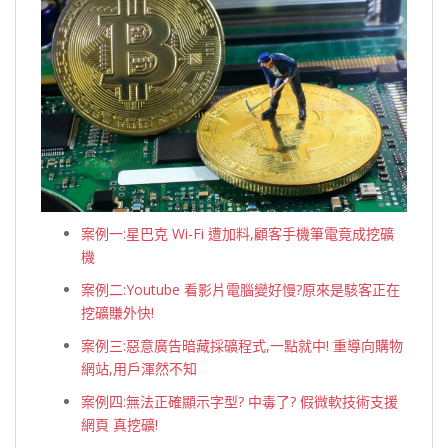
案例一:星巴克 Wi-Fi 遭加料,顧客手機筆電竟成挖礦
機
案例二:Youtube 看影片電腦變好慢?原來是駭客正在
挖礦賺外快!
案例三:惡意廣告暗藏採礦程式,一點就中! 重導向購物
網站,用戶渾然不知
案例四:無法正確顯示字型? 中毒了? 假微軟技術支援
網頁 真挖礦!