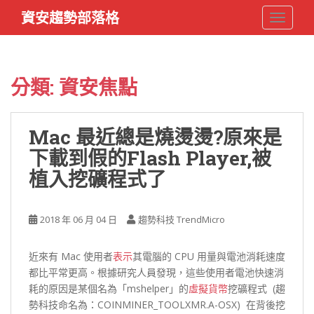
S
資安趨勢部落格
TOGGLE
k
i
p
t
分類:
資安焦點
o
m
a
Mac 最近總是燒燙燙?原來是
i
下載到假的Flash Player,被
n
c
植入挖礦程式了
o
n
t
2018 年 06 月 04 日
趨勢科技 TrendMicro
e
n
近來有 Mac 使用者
表示
其電腦的 CPU 用量與電池消耗速度
t
都比平常更高。根據研究人員發現，這些使用者電池快速消
耗的原因是某個名為「mshelper」的
虛擬貨幣
挖礦程式 (趨
勢科技命名為：COINMINER_TOOLXMR.A-OSX) 在背後挖