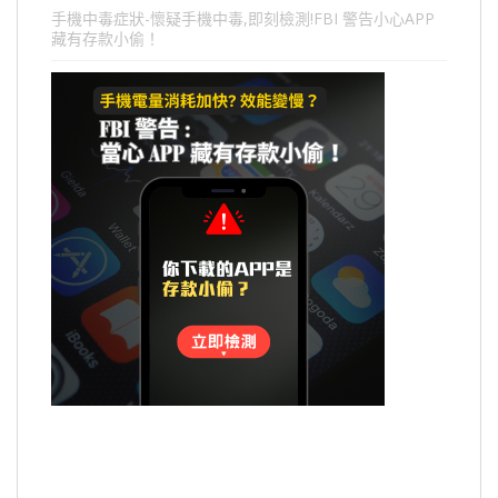
手機中毒症狀-懷疑手機中毒,即刻檢測!FBI 警告小心APP
藏有存款小偷！