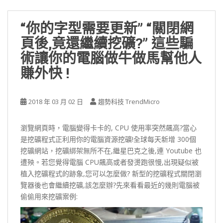
“你的字型需要更新” “關閉網
頁後,竟還繼續挖礦?” 這些騙
術讓你的電腦做牛做馬幫他人
賺外快 !
2018 年 03 月 02 日
趨勢科技 TrendMicro
瀏覽網頁時，電腦變得卡卡的, CPU 使用率突然飆高?當心
是挖礦程式正利用你的電腦資源挖礦!全球每天新增 300個
挖礦網站，挖礦綁架無所不在,繼星巴克之後,連 Youtube 也
遭殃。若您覺得電腦 CPU飆高或者發燙跑很慢,出現疑似被
植入挖礦程式的跡象,您可以怎麼做? 新型的挖礦程式關閉瀏
覽器後也會繼續挖礦,該怎麼辦?先來看看最近的幾則電腦被
偷偷用來挖礦案例: