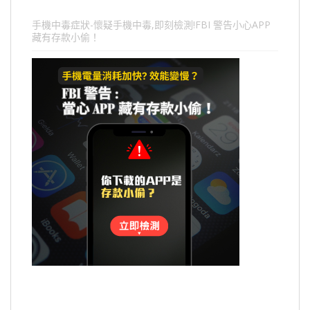
手機中毒症狀-懷疑手機中毒,即刻檢測!FBI 警告小心APP
藏有存款小偷！