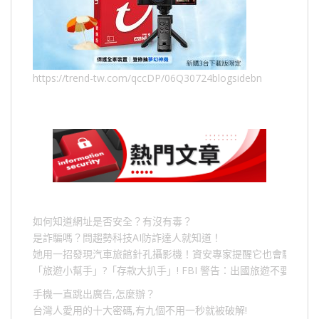
https://trend-tw.com/qccDP/06Q30724blogsidebn
如何知道網址是否安全？有沒有毒？
是詐騙嗎？問趨勢科技AI防詐達人就知道！
她用一招發現汽車旅館針孔攝影機！資安專家提醒它也會駭人成
「旅遊小幫手」
?
「存款大扒手」
! FBI
警告：出國旅遊不要做的
手機一直跳出廣告,怎麼辦？
台灣人愛用的十大密碼,有九個不用一秒就被破解!