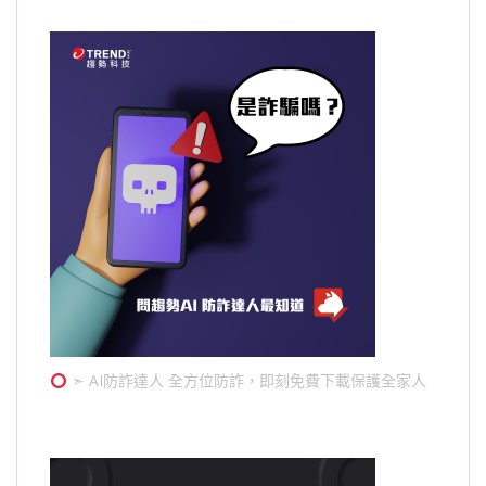
➣ AI防詐達人 全方位防詐，即刻免費下載保護全家人