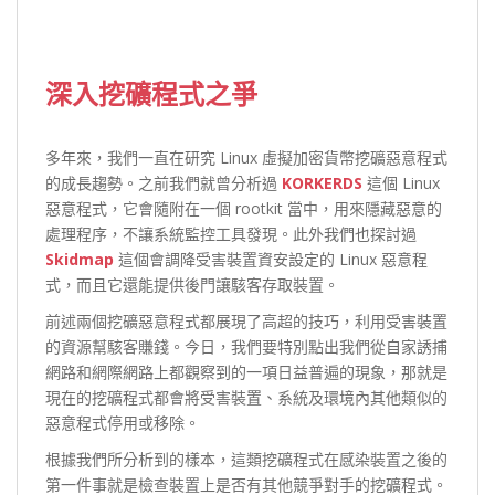
深入挖礦程式之爭
多年來，我們一直在研究 Linux 虛擬加密貨幣挖礦惡意程式
的成長趨勢。之前我們就曾分析過
KORKERDS
這個 Linux
惡意程式，它會隨附在一個 rootkit 當中，用來隱藏惡意的
處理程序，不讓系統監控工具發現。此外我們也探討過
Skidmap
這個會調降受害裝置資安設定的 Linux 惡意程
式，而且它還能提供後門讓駭客存取裝置。
前述兩個挖礦惡意程式都展現了高超的技巧，利用受害裝置
的資源幫駭客賺錢。今日，我們要特別點出我們從自家誘捕
網路和網際網路上都觀察到的一項日益普遍的現象，那就是
現在的挖礦程式都會將受害裝置、系統及環境內其他類似的
惡意程式停用或移除。
根據我們所分析到的樣本，這類挖礦程式在感染裝置之後的
第一件事就是檢查裝置上是否有其他競爭對手的挖礦程式。