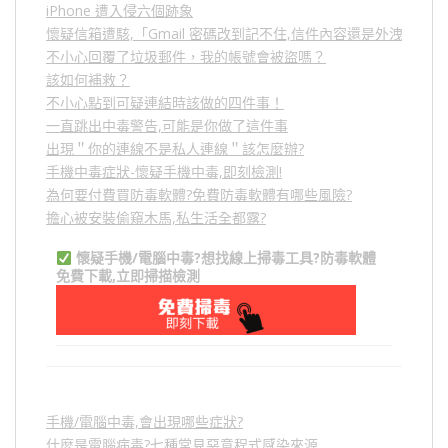
iPhone 遭入侵六個跡象
懷疑信箱遭駭,「Gmail 密碼改到記不住,信件內容還是外洩？」
不小心回覆了垃圾郵件，我的帳號會被盜嗎？
該如何補救？
不小心點到可疑連結時該做的四件事！
一直跳出中毒警告,可能是你做了這件事
出現＂你的連線不是私人連線＂該怎麼辦?
手機中毒症狀-懷疑手機中毒,即刻檢測!
為何要付費買防毒軟體?免費防毒軟體有哪些風險?
擔心被安裝偷窺木馬,私生活全都露?
懷疑手機/電腦中毒?想找線上掃毒工具?防毒軟體
免費下載,立即掃描檢測
手機/電腦中毒,會出現哪些症狀?
什麼是電腦病毒?七種常見惡意程式感染來源