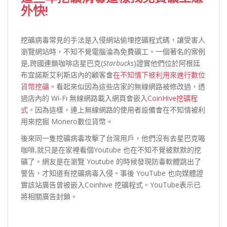
外快!
挖礦病毒常見的手法是入侵網站偷埋挖礦程式碼，讓受害人
瀏覽網站時，不知不覺電腦淪為免費礦工。一個著名的案例
是,跨國連鎖咖啡店星巴克(
Starbucks
)證實他們位於阿根廷
布宜諾斯艾利斯店內的顧客會
在不知情下被利用來進行數位
貨幣挖礦
。看起來似因為這些店家的無線網路被修改過，透
過店內的 Wi-Fi 無線網路載入網頁會嵌入
CoinHive挖礦程
式
。因為這樣，連上無線網路的使用者設備會在不知情被利
用來挖掘 Monero數位貨幣。
後來同一隻挖礦病毒攻擊了台灣用戶，他們沒有去星巴克喝
咖啡,就只是在家裡看個Youtube 也在不知不覺被默默的挖
礦了。網友是在瀏覽 Youtube 的時候發現防毒軟體跳出了
警告，才知道有挖礦病毒入侵。事後 YouTube 也向媒體證
實該站廣告曾被嵌入Coinhive 挖礦程式。YouTube表示已
將相關廣告封鎖。