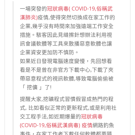
一場突發的
冠狀病毒( COVID-19,俗稱武
漢肺炎)
疫情,使得突然切換成在家工作的
企業,幾乎沒有時間來加強遠端工作安全
措施。駭客因此見縫擦針想辦法利用視
訊會議軟體等工具來散播惡意軟體也讓
企業資安更加防不慎防。
如果近日發現電腦速度變慢，先回想看
看是不是曾在非官方下載中心,下載了夾
帶惡意程式的視訊軟體,導致電腦偷偷被
「 挖儣 」了!
提醒大家,挖礦程式習慣假冒成熱門的程
式, 比如看似正常的更新程式,或是利用社
交工程手法,如近期爆量的
冠狀病毒
(COVID-19,俗稱武漢病毒) 疫情
網路釣魚
事件，在家工作者下載任何軟體都要隨