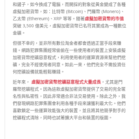
和鏟子，如今換成了電腦，而開採的對象從黃金變成了各種
虛擬加密貨幣，如：比特幣 (Bitcoin)、門羅幣 (Monero)、
乙太幣 (Ethereum)、XRP 等等。隨著
虛擬加密貨幣的市值
突破 3,500 億美元，虛擬加密貨幣已名符其實成為一種數位
金礦。
但很不幸的，並非所有數位淘金者都會透過正當手段來賺
錢。網路犯罪集團經常偷偷在一些使用者的裝置上安裝虛擬
加密貨幣挖礦惡意程式，利用使用者的運算資源來幫他們挖
礦，完全不經使用者同意。如此一來，他們完全不需投資任
何挖礦設備就能輕鬆賺錢。
近年來，
虛擬加密貨幣挖礦惡意程式大量成長
，尤其是門
羅幣挖礦程式。因為這款虛擬加密貨幣提供了交易的完全匿
名性與私密性，因此非常適合非法交易使用。除此之外，我
們發現網路犯罪集團會利用各種手段來讓獲利最大化。他們
喜歡鎖定一些運算效能強大的裝置，並且將其他競爭對手的
挖礦程式清除，同時也試著擴大平台和裝置的版圖。