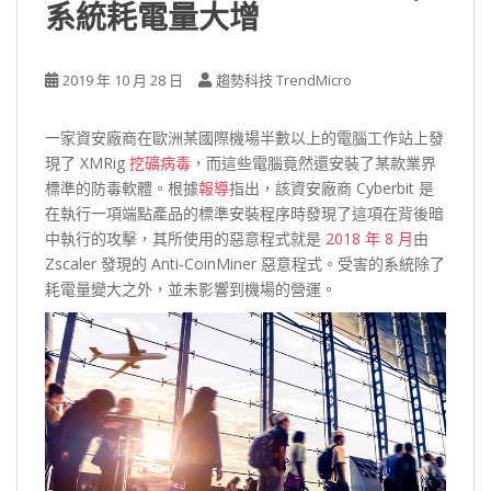
系統耗電量大增
2019 年 10 月 28 日
趨勢科技 TrendMicro
一家資安廠商在歐洲某國際機場半數以上的電腦工作站上發
現了 XMRig
挖礦病毒
，而這些電腦竟然還安裝了某款業界
標準的防毒軟體。根據
報導
指出，該資安廠商 Cyberbit 是
在執行一項端點產品的標準安裝程序時發現了這項在背後暗
中執行的攻擊，其所使用的惡意程式就是
2018 年 8 月
由
Zscaler 發現的 Anti-CoinMiner 惡意程式。受害的系統除了
耗電量變大之外，並未影響到機場的營運。