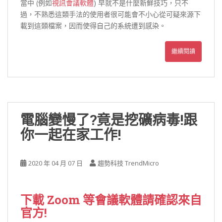
當中 (例如
視訊會議軟體
) 早就不是什麼新鮮技巧，只不
過，不熟悉這類手法的使用者很可能會不小心從可疑來源下
載到這類檔案，因而使得自己的系統遭到感染。
繼續閱讀
電腦變慢了?竟是挖礦病毒!跟
你一起在家工作!
2020 年 04 月 07 日
趨勢科技 TrendMicro
下載 Zoom 等會議軟體請確認來自
官方!