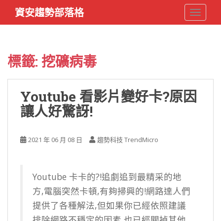
S
資安趨勢部落格
TOGGLE
k
i
p
t
標籤:
挖礦病毒
o
m
a
Youtube 看影片變好卡?原因
i
讓人好驚訝!
n
c
o
2021 年 06 月 08 日
趨勢科技 TrendMicro
n
t
e
n
Youtube 卡卡的?!追劇追到最精采的地
t
方,電腦突然卡頓,有夠掃興的!網路達人們
提供了各種解法,但如果你已經依照建議
排除網路不穩定的因素,也已經關掉其他