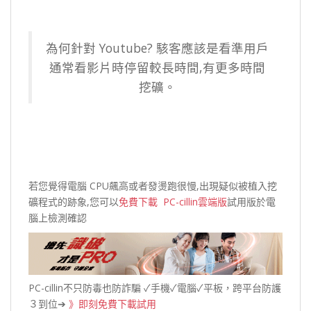
為何針對 Youtube? 駭客應該是看準用戶
通常看影片時停留較長時間,有更多時間
挖礦。
若您覺得電腦 CPU飆高或者發燙跑很慢,出現疑似被植入挖
礦程式的跡象,您可以
免費下載 PC-cillin雲端版
試用版於電
腦上檢測確認
PC-cillin不只防毒也防詐騙 ✓手機✓電腦✓平板，跨平台防護
３到位➔
》即刻免費下載試用