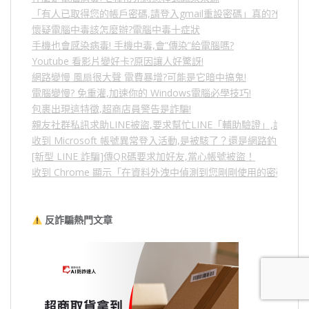
「有人已取得您的帳戶密碼,請登入gmail重設密碼」真的?假的?
懷疑電腦中毒該怎麼辦?電腦中毒十症狀
手機也會感染病毒! 手機中毒,會”傳染”給電腦嗎?
Youtube 看影片變好卡?原因讓人好驚訝!
網路變慢 風扇很大聲 電費暴增?可能是它暗中搞鬼!
電腦變慢? 免重灌,加速你的 Windows電腦必學技巧!
包裹出現這特徵,超商店員警告是詐騙!
親友社群私訊求助LINE被盜,要求幫忙LINE「輔助驗證」,詐騙
收到 Microsoft 帳號異常登入活動,是被駭了？還是網路釣魚？
[新型 LINE 詐騙]傳QR碼要求加好友,當心帳號被盜！
收到 Chrome 顯示「在資料外洩中偵測到您剛剛使用的密碼」
反詐騙熱門文章