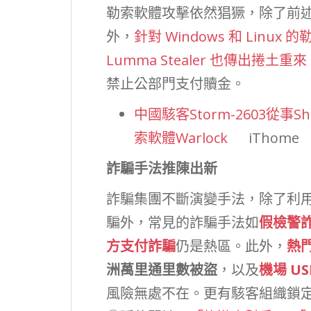
勒索軟體攻擊依然猖獗，除了前述利用 
外，
針對 Windows 和 Linux 
Lumma Stealer 也傳出捲土重來
禁止公部門支付贖金。
中國駭客Storm-2603從事
索軟體Warlock
iThome
詐騙手法推陳出新
詐騙集團不斷演變手法，除了利
騙外，常見的詐騙手法如
假檢警
方支付詐騙
仍是熱區。此外，
熱門
洲萬里通里數被盜
，以及
機場 U
風險無處不在。更有駭客組織鎖定中