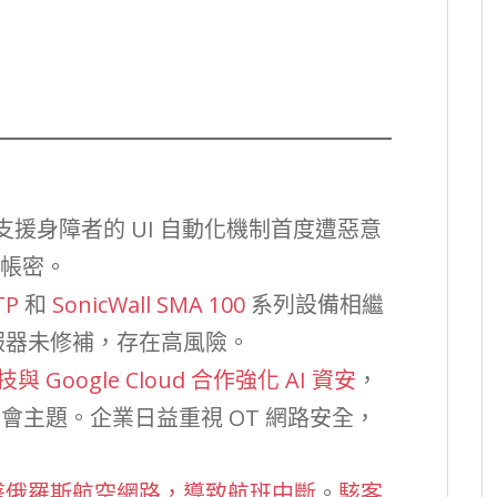
支援身障者的 UI 自動化機制首度遭惡意
融帳密。
TP
和
SonicWall SMA 100
系列設備相繼
服器未修補，存在高風險。
與 Google Cloud 合作強化 AI 資安
，
峰會主題。企業日益重視 OT 網路安全，
擊俄羅斯航空網路，導致航班中斷
。
駭客