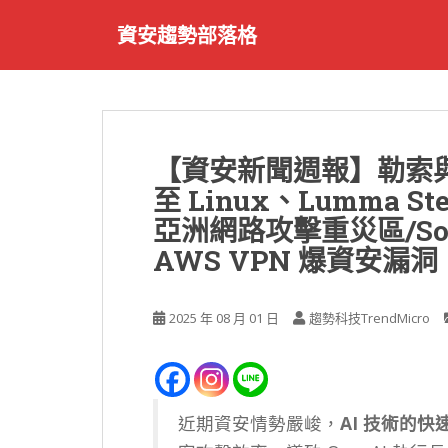
S
資安趨勢部落格
k
i
p
t
o
m
【資安新聞週報】勒索與
a
至 Linux、Lumma S
i
n
亞洲網路攻擊重災區/Soni
c
AWS VPN 爆資安漏
o
n
t
2025 年 08 月 01 日
趨勢科技TrendMicro
e
n
t
近期資安情勢嚴峻，
AI 技術的