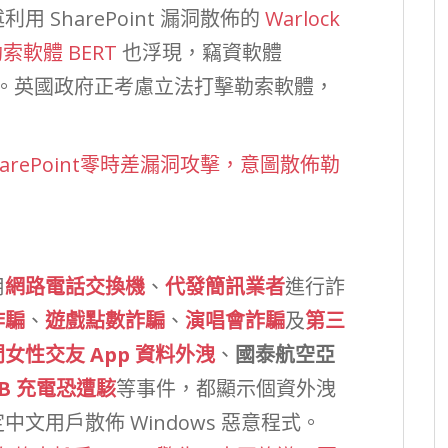
SharePoint 漏洞散佈的
Warlock
的勒索軟體 BERT
也浮現，竊資軟體
。英國政府正考慮立法打擊勒索軟體，
SharePoint零時差漏洞攻擊，意圖散佈勒
用
網路電話交換機
、
代發簡訊業者
進行詐
詐騙
、
遊戲點數詐騙
、
演唱會詐騙
及
第三
女性交友 App 資料外洩
、
國泰航空亞
SB 充電恐遭駭
等事件，都顯示個資外洩
文用戶散佈 Windows 惡意程式。