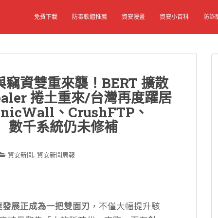
免費下載
防毒軟體推薦
資安漫畫
資安小百科
防詐
竊資雙重來襲！BERT 擴散
tealer 捲土重來/台灣再度躍居
cWall、CrushFTP、
洞 數千系統仍未修補
,
資安新聞
資安新聞周報
快速發展正成為一把雙面刃
，不僅大幅提升駭