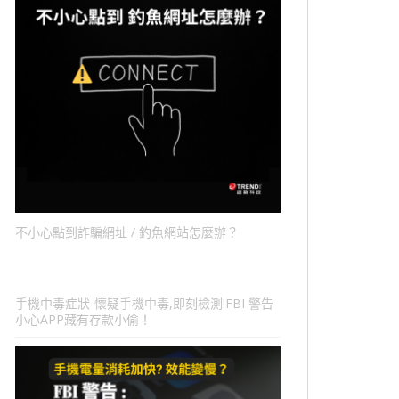
不小心點到詐騙網址 / 釣魚網站怎麼辦？
手機中毒症狀-懷疑手機中毒,即刻檢測!FBI 警告
小心APP藏有存款小偷！