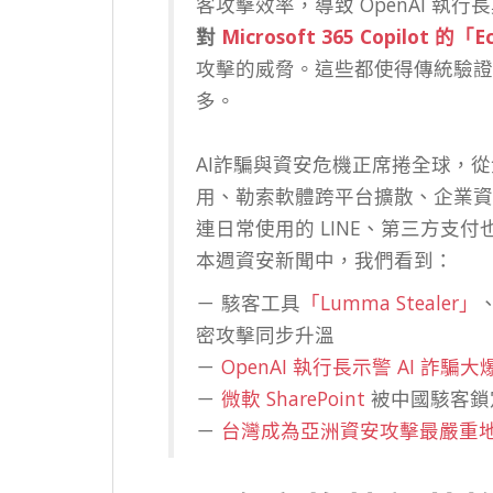
客攻擊效率，導致 OpenAI 
對
Microsoft 365 Copilot 的
攻擊的威脅。這些都使得傳統驗證方
多。
AI詐騙與資安危機正席捲全球，從
用、勒索軟體跨平台擴散、企業資
連日常使用的 LINE、第三方支
本週資安新聞中，我們看到：
－ 駭客工具
「Lumma Stealer」
密攻擊同步升溫
－
OpenAI 執行長示警 AI 
－
微軟 SharePoint
被中國駭客鎖
－
台灣成為亞洲資安攻擊最嚴重