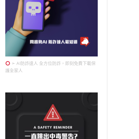
➣ AI防詐達人 全方位防詐，即刻免費下載保
護全家人