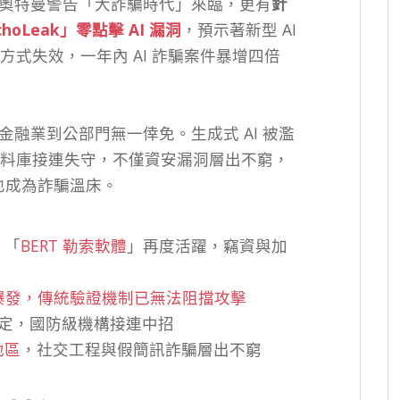
執行長奧特曼警告「大詐騙時代」來臨，更有
針
「EchoLeak」零點擊 AI 漏洞
，預示著新型 AI
式失效，一年內 AI 詐騙案件暴增四倍
金融業到公部門無一倖免。生成式 AI 被濫
料庫接連失守，不僅資安漏洞層出不窮，
付也成為詐騙溫床。
、「
BERT 勒索軟體
」再度活躍，竊資與加
詐騙大爆發，傳統驗證機制已無法阻擋攻擊
定，國防級機構接連中招
地區
，社交工程與假簡訊詐騙層出不窮