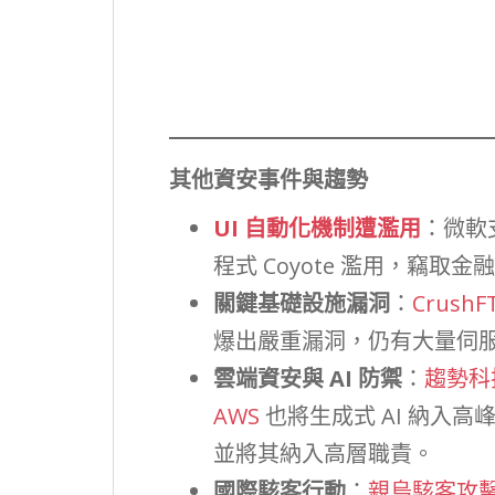
其他資安事件與趨勢
UI 自動化機制遭濫用
：微軟
程式 Coyote 濫用，竊取金
關鍵基礎設施漏洞
：
CrushF
爆出嚴重漏洞，仍有大量伺
雲端資安與 AI 防禦
：
趨勢科技
AWS
也將生成式 AI 納入高
並將其納入高層職責。
國際駭客行動
：
親烏駭客攻