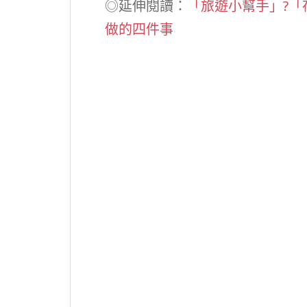
◎延伸閱讀：
「旅遊小幫手」?「存
做的四件事