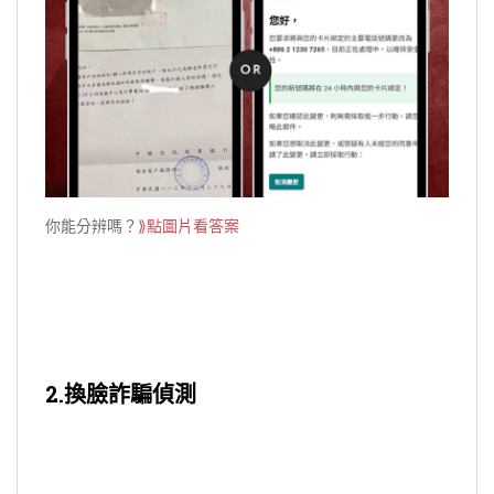
你能分辨
嗎？
⟫點圖片看答案
2.換臉詐騙偵測