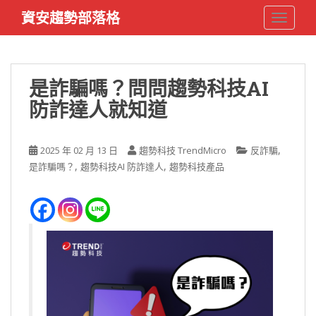
S
資安趨勢部落格
TOGGLE
k
i
p
t
是詐騙嗎？問問趨勢科技AI
o
防詐達人就知道
m
a
i
,
2025 年 02 月 13 日
趨勢科技 TrendMicro
反詐騙
n
,
,
是詐騙嗎？
趨勢科技AI 防詐達人
趨勢科技產品
c
o
n
t
e
n
t