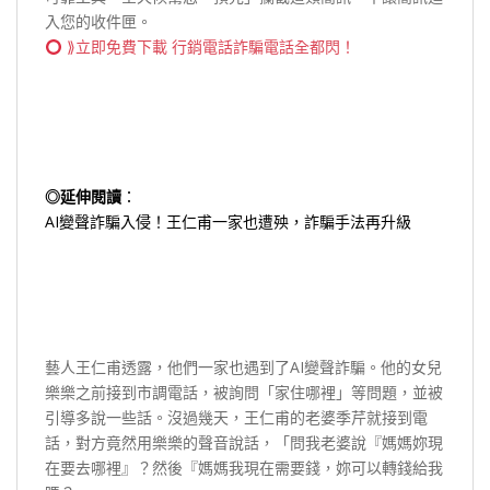
入您的收件匣。
⟫立即免費下載 行銷電話詐騙電話全都閃！
◎延伸閱讀
：
AI變聲詐騙入侵！王仁甫一家也遭殃，詐騙手法再升級
藝人王仁甫透露，他們一家也遇到了AI變聲詐騙。他的女兒
樂樂之前接到市調電話，被詢問「家住哪裡」等問題，並被
引導多說一些話。沒過幾天，王仁甫的老婆季芹就接到電
話，對方竟然用樂樂的聲音說話，「問我老婆說『媽媽妳現
在要去哪裡』？然後『媽媽我現在需要錢，妳可以轉錢給我