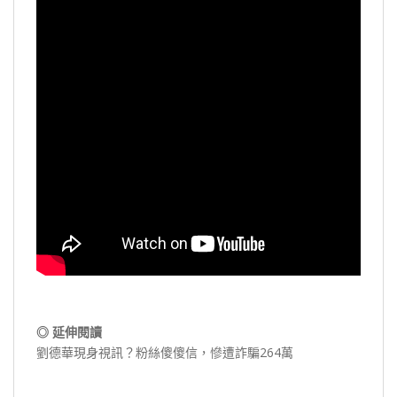
◎ 延伸閱讀
劉德華現身視訊？粉絲傻傻信，慘遭詐騙
264萬