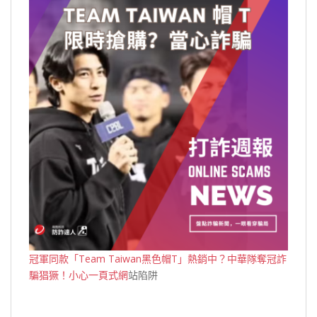
冠軍同款「Team Taiwan黑色帽T」熱銷中？中華隊奪冠詐
騙猖獗！小心一頁式網
站陷阱