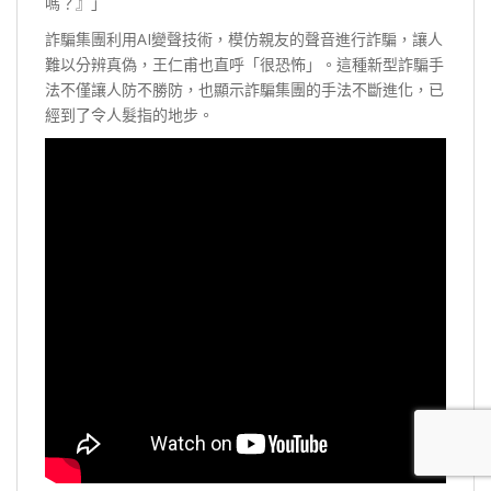
嗎？』」
詐騙集團利用AI變聲技術，模仿親友的聲音進行詐騙，讓人
難以分辨真偽，王仁甫也直呼「很恐怖」。這種新型詐騙手
法不僅讓人防不勝防，也顯示詐騙集團的手法不斷進化，已
經到了令人髮指的地步。