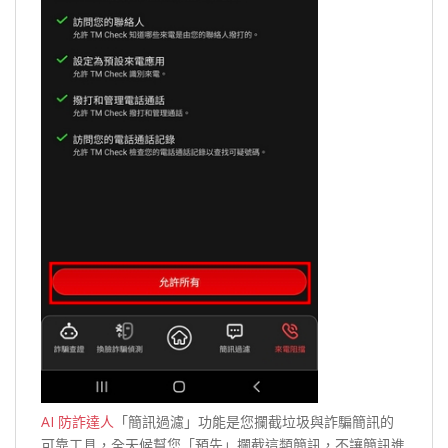
AI 防詐達人
「簡訊過濾」功能是您攔截垃圾與詐騙簡訊的
可靠工具，全天候幫您「預先」攔截這類簡訊，不讓簡訊進