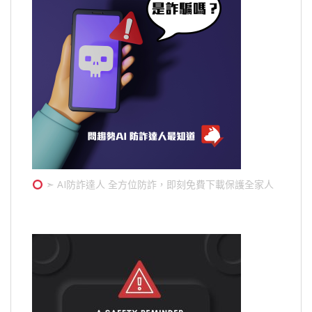
➣ AI防詐達人 全方位防詐，即刻免費下載保護全家人