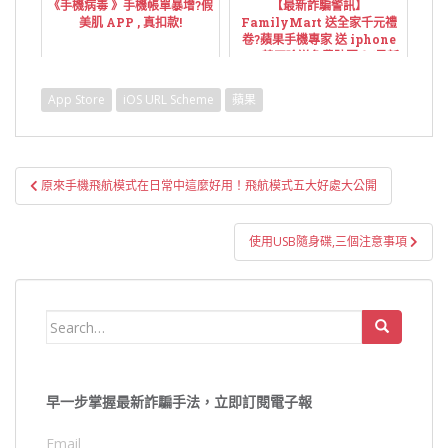
《手機病毒 》手機帳單暴增?假
【最新詐騙警訊】
美肌 APP , 真扣款!
FamilyMart 送全家千元禮
卷?蘋果手機專家 送 iphone
xs? 韓國瑜送免費貼圖？(最新
LINE詐騙 /網路詐騙一覽表！)
App Store
iOS URL Scheme
蘋果
文
原來手機飛航模式在日常中這麼好用！飛航模式五大好處大公開
章
導
使用USB隨身碟,三個注意事項
覽
Search
for:
早一步掌握最新詐騙手法，立即訂閱電子報
Email