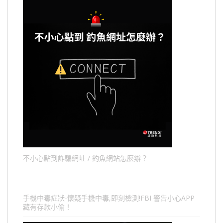
不小心點到詐騙網址 / 釣魚網站怎麼辦？
手機中毒症狀-懷疑手機中毒,即刻檢測!FBI 警告小心APP
藏有存款小偷！