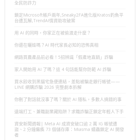
全民防詐力
鎖定Microsoft帳戶兩年,Sneaky2FA進化版Kratos釣魚平
台遭瓦解,TrendAI情資助攻破案
用 AI 的同時，你家正在被偷渡走什麼？
你還在曬娃嗎？AI 時代家長必知的恐怖真相
網路買農產品前必看！5招辨識「假產地直銷」詐騙
家人開始用 AI 了嗎？這 4 句話能幫你防範 AI 詐騙
買水餃收到黑貓宅急便連結，差點被騙走銀行帳號——
LINE 網購詐騙 2026 完整劇本拆解
你刪了對話就沒事了嗎？關於 AI 隱私，多數人搞錯的事
遠端打工、兼職副業藏陷阱？求職詐騙正鎖定年輕人下手
資安新聞週報| Meta AI 成資安破口逾 2 萬 IG 帳號遭
盜、2 分鐘癱瘓 73 個儲存庫：Miasma 蠕蟲鎖定 AI 開發
者