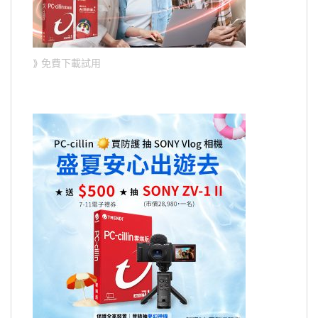
⟫ 免費下載試用