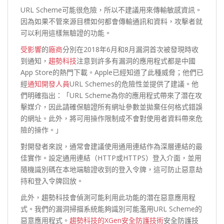
URL Scheme可能很危險，所以不建議用來傳輸敏感資訊。
因為如果不管來源目標如何都會傳輸通訊和資料，攻擊者就
可以利用這樣無驗證的功能。
受影響
的
廠商
分別在2018年6月和8月漏洞首次被發現時收
到通知，
趨勢科技
注意到許多有漏洞的應用程式都是中國
App Store的熱門下載。Apple已經知道了此種威脅；他們已
經
通知開發人員
URL Schemes的危險性並提供了建議。他
們明確指出：「URL Scheme為你的應用程式帶來了潛在攻
擊媒介，因此請確保驗證所有網址參數並拋棄任何格式錯誤
的網址。此外，將可用操作限制成不會對使用者資料帶來危
險的操作。」
對開發者來說，通常會建議使用通用連結作為深層連結的最
佳實作。設定通用連結（HTTP或HTTPS）登入介面，並用
隨機識別碼在本地端驗證收到的登入令牌，這可防止惡意劫
持和登入令牌回放。
此外，趨勢科技會偵測可能利用此功能的潛在惡意應用程
式。我們的漏洞掃描系統能夠識別可能濫用URL Scheme的
惡意應用程式。
趨勢科技的XGen安全防護技術
安全防護技