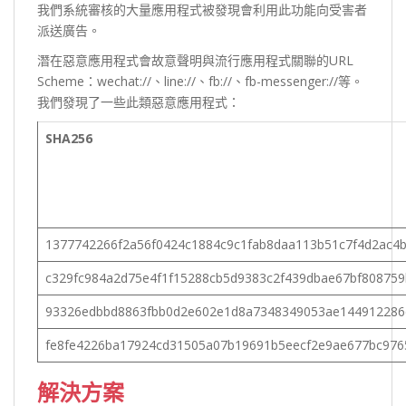
我們系統審核的大量應用程式被發現會利用此功能向受害者
派送廣告。
潛在惡意應用程式會故意聲明與流行應用程式關聯的URL
Scheme：wechat://、line://、fb://、fb-messenger://等。
我們發現了一些此類惡意應用程式：
SHA256
1377742266f2a56f0424c1884c9c1fab8daa113b51c7f4d2ac4b
c329fc984a2d75e4f1f15288cb5d9383c2f439dbae67bf80875
93326edbbd8863fbb0d2e602e1d8a7348349053ae144912286
fe8fe4226ba17924cd31505a07b19691b5eecf2e9ae677bc97
解決方案