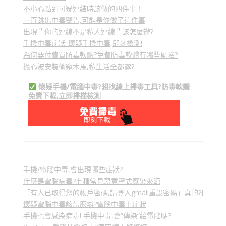
不小心點到可疑連結時該做的四件事！
一直跳出中毒警告,可能是你做了這件事
出現＂你的連線不是私人連線＂該怎麼辦?
手機中毒症狀-懷疑手機中毒,即刻檢測!
為何要付費買防毒軟體?免費防毒軟體有哪些風險?
擔心被安裝偷窺木馬,私生活全都露?
懷疑手機/電腦中毒?想找線上掃毒工具?防毒軟體
免費下載,立即掃描檢測
手機/電腦中毒,會出現哪些症狀?
什麼是電腦病毒?七種常見惡意程式感染來源
「有人已取得您的帳戶密碼,請登入gmail重設密碼」真的?假的?
懷疑電腦中毒該怎麼辦?電腦中毒十症狀
手機也會感染病毒! 手機中毒,會”傳染”給電腦嗎?