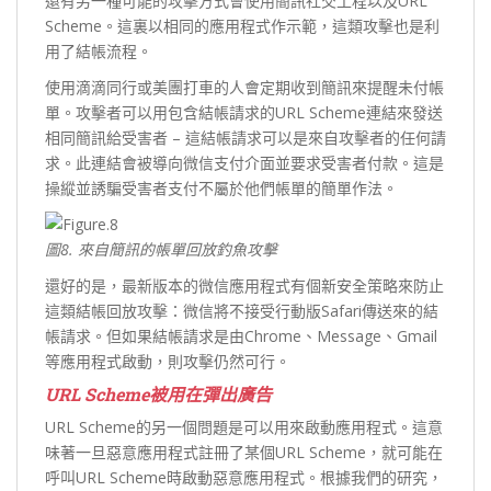
還有另一種可能的攻擊方式會使用簡訊社交工程以及URL
Scheme。這裏以相同的應用程式作示範，這類攻擊也是利
用了結帳流程。
使用滴滴同行或美團打車的人會定期收到簡訊來提醒未付帳
單。攻擊者可以用包含結帳請求的URL Scheme連結來發送
相同簡訊給受害者 – 這結帳請求可以是來自攻擊者的任何請
求。此連結會被導向微信支付介面並要求受害者付款。這是
操縱並誘騙受害者支付不屬於他們帳單的簡單作法。
圖8.
來自簡訊的帳單回放釣魚攻擊
還好的是，最新版本的微信應用程式有個新安全策略來防止
這類結帳回放攻擊：微信將不接受行動版Safari傳送來的結
帳請求。但如果結帳請求是由Chrome、Message、Gmail
等應用程式啟動，則攻擊仍然可行。
URL Scheme
被用在彈出廣告
URL Scheme的另一個問題是可以用來啟動應用程式。這意
味著一旦惡意應用程式註冊了某個URL Scheme，就可能在
呼叫URL Scheme時啟動惡意應用程式。根據我們的研究，