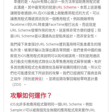
幸運的是，Apple有精心設計一些方法來協助應用程式彼
此溝通，其中最常見的就是
URL Scheme
。本質上這是種
讓開發者通過URL在iOS設備上啟動應用程式的方式。可以
讓應用程式傳遞資訊到另一個應用程式。例如開啟帶有
facetime://的URL時會讓FaceTime撥打出去，而這就是
URL Scheme發揮作用的地方。這是條非常方便的捷徑；但
是URL Scheme是以溝通為出發點來設計，而非安全性。
我們接下來會探討URL Scheme遭到濫用時可能會產生的隱
私外洩、帳單詐騙以及彈出廣告等問題。我們會用中國的幾
款官方iOS應用程式來說明可以如何被誤用，特別是用通訊
及行動支付應用程式微信以及零售應用程式蘇寧易購。有許
多其他應用程式也有跟微信及蘇寧易購同樣的功能，所以它
們也可能遭受底下所談到的攻擊。我們已經通知了廠商並與
之協作（特別是
微信
），並將這類攻擊回報給零時差計畫
（ZDI）。
攻擊如何運作？
iOS允許多款應用程式聲明同一個URL Scheme。例如
Sample://可以被兩個完全無關的應用程式用來實作URL