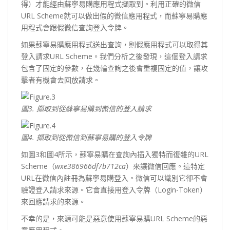
得）才能經由蘇寧易購應用程式擷取到。利用正確的微信
URL Scheme就可以做出假的微信應用程式，而蘇寧易購應
用程式會跟假微信查詢登入令牌。
如果蘇寧易購應用程式送出查詢，則假應用程式可以取得其
登入請求URL Scheme。我們分析之後發現，這個登入請求
包含了固定的參數，在幾輪查詢之後會重複固定的值，讓攻
擊者有機會去回放請求。
圖3.
擷取到從蘇寧易購到微信的登入請求
圖4.
擷取到從微信到蘇寧易購的登入令牌
如圖3和圖4所示，蘇寧易購在查詢內插入獨特而復雜的URL
Scheme（
wxe386966df7b712ca
）來讓微信回應。這特定
URL在微信內註冊為蘇寧易購登入。微信可以識別它卻不會
驗證登入請求來源。它會直接用登入令牌（Login-Token）
來回應請求的來源。
不幸的是，來源可能是惡意使用蘇寧易購URL Scheme的惡