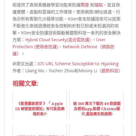
術提供了高保真機器學習功能來防護
閘道
和
端點
，並且保
護實體、虛擬和雲端的工作環境。使用網頁/網址過濾、行
為分析和客製化沙箱等功能，XGen安全防護技術可以抵禦
不斷進化來繞過傳統安全控制和針對已知或未知漏洞的攻
擊。XGen安全防護技術驅動著趨勢科技一系列的安全解決
方案：
Hybrid Cloud Security(混合雲防護)
，
User
Protection (使用者防護
)，
Network Defense（網路防
護）
。
@原文出處：
iOS URL Scheme Susceptible to Hijacking
作者：Lilang Wu、Yuchen Zhou和Moony Li（
趨勢科技
）
相關文章:
《看漫畫談資安 》「 Apple
逾 300 萬次下載的 49 款遊戲
ID 帳號復原通知」有可能是網
及照相app,點選 Chrome圖
路釣魚?!
示,蓋版廣告就展開!