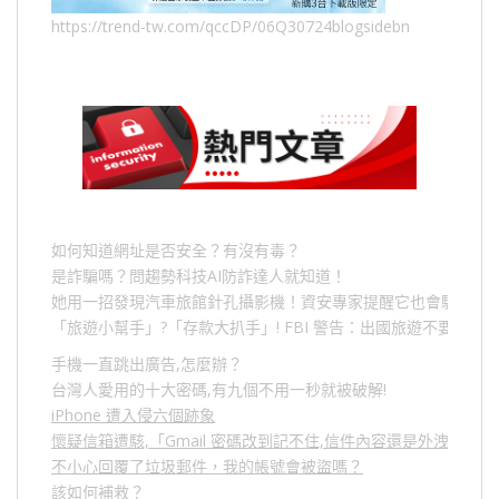
https://trend-tw.com/qccDP/06Q30724blogsidebn
如何知道網址是否安全？有沒有毒？
是詐騙嗎？問趨勢科技AI防詐達人就知道！
她用一招發現汽車旅館針孔攝影機！資安專家提醒它也會駭人成
「旅遊小幫手」
?
「存款大扒手」
! FBI
警告：出國旅遊不要做的
手機一直跳出廣告,怎麼辦？
台灣人愛用的十大密碼,有九個不用一秒就被破解!
iPhone 遭入侵六個跡象
懷疑信箱遭駭,「Gmail 密碼改到記不住,信件內容還是外洩？」
不小心回覆了垃圾郵件，我的帳號會被盜嗎？
該如何補救？