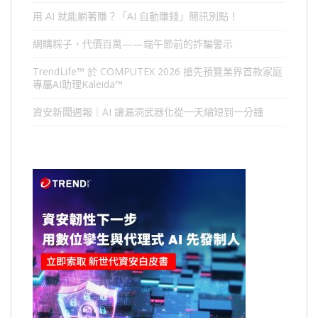
用 AI 就能躺著賺？「AI 自動賺錢」簡訊別點！
網購粽子，代價百萬——端午節前的詐騙警示
TrendLife™ 於 COMPUTEX 2026 搶先預覽業界首款家庭
專屬AI助理Kaleida™
資安新聞週報｜AI 讓漏洞武器化從一天縮短到一分鐘