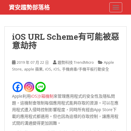
S
資安趨勢部落格
TOGGLE
k
i
p
t
iOS URL Scheme有可能被惡
o
意劫持
m
a
i
2019 年 07 月 22 日
趨勢科技 TrendMicro
Apple
n
,
,
,
,
Store
apple 蘋果
iOS
iOS
手機病毒/手機平板行動安全
c
o
n
t
Apple利用
iOS沙箱機制
來管理應用程式的安全性及隱私問
e
題，這機制會限制每個應用程式能夠存取的資源。可以在應
n
用程式遭入侵時控制影響程度，同時所有經由App Store下
t
載的應用程式都適用。但也因為這樣的存取控制，讓應用程
式間的溝通變得更加困難。