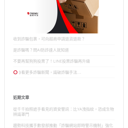
收到詐騙包裹，可向超商申請退貨退款？
是詐騙嗎？問AI防詐達人就知道
不要再幫狗狗投票了！LINE投票詐騙再升級
⟫看更多詐騙新聞，識破詐騙手法….
近期文章
從千千拍照遮手看見的資安警訊：比YA洩指紋，恐成生物
辨識罩門
趨勢科技攜手數發部推動「詐騙網站即時警示機制」強化