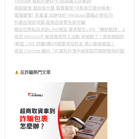
Youtube 看影片變好卡?原因讓人好驚訝!
網路變慢 風扇很大聲 電費暴增?可能是它暗中搞鬼!
電腦變慢? 免重灌,加速你的 Windows電腦必學技巧!
包裹出現這特徵,超商店員警告是詐騙!
親友社群私訊求助LINE被盜,要求幫忙LINE「輔助驗證」,詐騙
收到 Microsoft 帳號異常登入活動,是被駭了？還是網路釣魚？
[新型 LINE 詐騙]傳QR碼要求加好友,當心帳號被盜！
收到 Chrome 顯示「在資料外洩中偵測到您剛剛使用的密碼」
反詐騙熱門文章