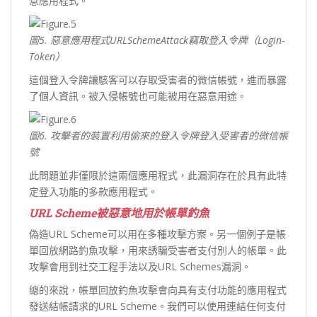
意應用程式。
圖5.
惡意應用程式URLSchemeAttack
竊取登入令牌（Login-
Token
）
這個登入令牌讓駭客可以存取受害者的微信帳號，進而暴露
了個人資訊。被入侵帳號也可能被用在惡意用途。
圖6.
攻擊者的裝置利用偷來的登入令牌登入受害者的微信帳
號
此問題並非僅限於這兩個應用程式，此漏洞存在於具有此特
定登入功能的多款應用程式。
URL Scheme
被惡意地用於帳單釣魚
偽造URL Scheme可以用在多種攻擊方案。另一個例子是帳
單回放網路釣魚攻擊，用來誘騙受害者支付別人的帳單。此
攻擊會用到社交工程手法以及URL Schemes漏洞。
總的來說，帳單回放釣魚攻擊會向具有支付功能的應用程式
發送結帳請求的URL Scheme。我們可以使用連結任何支付