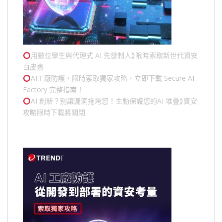
用數位孿生與代理式 AI 先發制人⟫限時索取新世代資安
白皮書
AI工廠防護，限時索取獨家攻略，立即下載 Secure AI
Factory 完整指南！
AI 創新？別讓漏洞拖垮您！主動保護您的
AI 堆疊
⟫資安
攻略限時下載將關閉