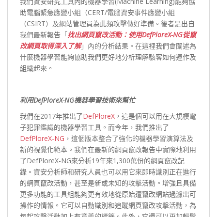
我們資安研究工具內的機器學習(Machine Learning)能夠協
助電腦緊急應變小組（CERT/電腦資安事件應變小組
（CSIRT）及網站管理員為此類攻擊做好準備。後者是出自
我們最新報告「
找出網頁竄改活動：使用DefPloreX-NG從竄
改網頁取得深入了解
」內的分析結果。在這裡我們會闡述為
什麼機器學習能夠協助我們更好地分析理解駭客如何運作及
組織起來。
利用DefPloreX-NG
機器學習技術來幫忙
我們在2017年推出了
DefPloreX
，這是個可以用在大規模電
子犯罪鑑識的機器學習工具。而今年，我們推出了
DefPloreX-NG
，這個版本整合了強化的機器學習演算法及
新的視覺化範本。我們在最新的網頁竄改報告中實際地利用
了DefPloreX-NG來分析19年來1,300萬份的網頁竄改記
錄。資安分析師和研究人員也可以用它來即時識別正在進行
的網頁竄改活動，甚至是新或未知的攻擊活動。增強且具備
更多功能的工具組能夠更有效地從原始遭竄改網站過濾出可
操作的情報。它可以自動識別和追蹤網頁竄改攻擊活動，為
每起攻擊活動加上有意義的標籤。此外，它還可以更加輕鬆