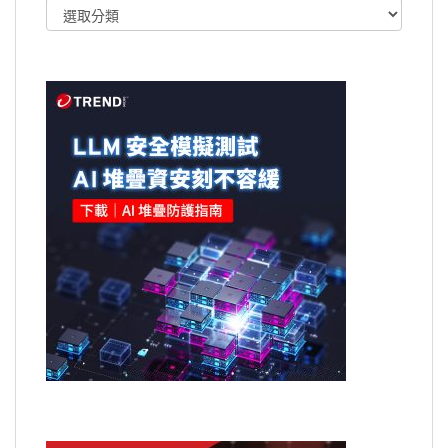
文
章
類
別