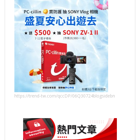
https://trend-tw.com/qccDP/06Q30724blogsidebn