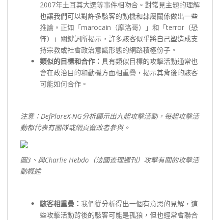
2007年土耳其大選等事件相吻合。對常見主題的理解
也讓我們可以對許多駭客的動機和隸屬關係做出一些
推論。正如「marocain（摩洛哥）」和「terror（恐
怖）」關鍵詞所揭示，許多駭客似乎將自己塑造成支
持宗教或社會政治意識形態的網路積極份子。
類似的目標和合作：
具有類似目標的攻擊活動通常也
會在政治目的和動機方面相重疊，揭示其背後的駭客
可能如何合作。
注意：DefPloreX-NG
分析顯示出九起攻擊活動，每起攻擊活
動都代表有團隊或網頁竄改者參與。
圖3
、與Charlie Hebdo
（法國查理週刊）攻擊有關的攻擊活
動概述
駭客相重疊：
我們從分析得出一個有意思的見解，這
些攻擊活動背後的駭客可能是孤狼，但也經常會聯合