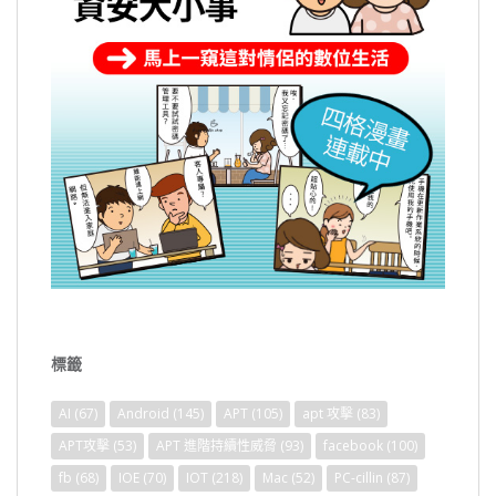
標籤
AI
(67)
Android
(145)
APT
(105)
apt 攻擊
(83)
APT攻擊
(53)
APT 進階持續性威脅
(93)
facebook
(100)
fb
(68)
IOE
(70)
IOT
(218)
Mac
(52)
PC-cillin
(87)