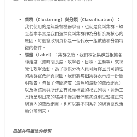
集群（Clustering
）與分類（Classification
）：
我們使用的是無監督機器學習，也就是資料集群。缺
乏基本事實是我們選擇資料集群作為分析系統核心的
原因，每個竄改網頁都是一個代表一組數值和分類特
徵的物件。
標籤（Label
）：
集群之後，我們標記集群並根據各
種維度（如時間長度、攻擊者、目標、主題等）來視
覺化攻擊活動。為了提供分析人員可解釋且具可讀性
的集群竄改網頁視圖，我們將每個集群表示成一份簡
明報告，包含了時間跨度（最舊和最新的竄改網頁）
以及為該集群所建立有意義標籤的模式列表。透過工
具所呈現出來的結果不僅讓我們能夠識別受監控正常
網頁內的竄改網頁，也可以將不同系列的網頁竄改活
動分辨開來。
根據共同屬性的發現