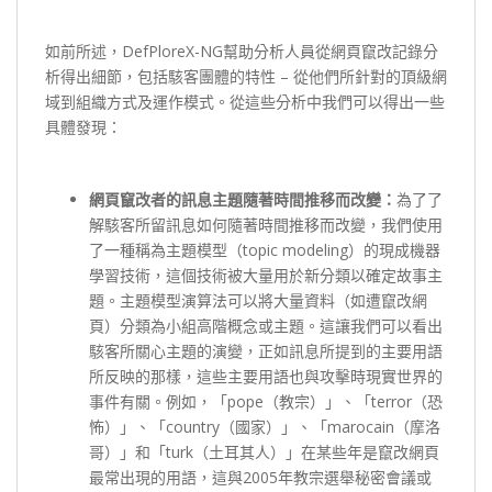
如前所述，DefPloreX-NG幫助分析人員從網頁竄改記錄分
析得出細節，包括駭客團體的特性 – 從他們所針對的頂級網
域到組織方式及運作模式。從這些分析中我們可以得出一些
具體發現：
網頁竄改者的訊息主題隨著時間推移而改變：
為了了
解駭客所留訊息如何隨著時間推移而改變，我們使用
了一種稱為主題模型（topic modeling）的現成機器
學習技術，這個技術被大量用於新分類以確定故事主
題。主題模型演算法可以將大量資料（如遭竄改網
頁）分類為小組高階概念或主題。這讓我們可以看出
駭客所關心主題的演變，正如訊息所提到的主要用語
所反映的那樣，這些主要用語也與攻擊時現實世界的
事件有關。例如，「pope（教宗）」、「terror（恐
怖）」、「country（國家）」、「marocain（摩洛
哥）」和「turk（土耳其人）」在某些年是竄改網頁
最常出現的用語，這與2005年教宗選舉秘密會議或