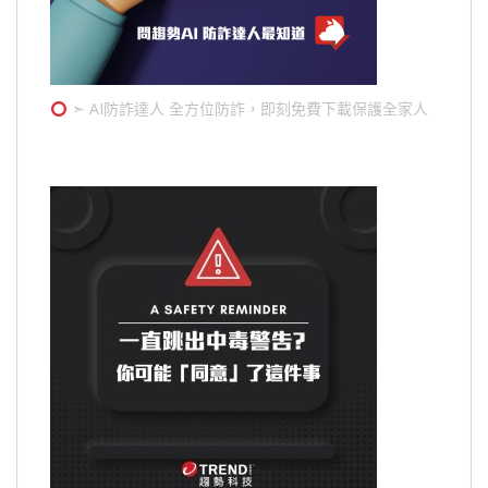
➣ AI防詐達人 全方位防詐，即刻免費下載保護全家人