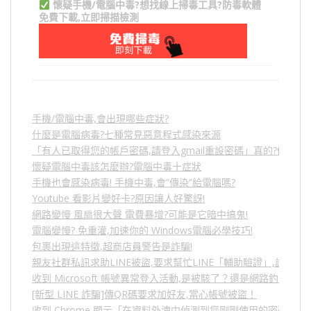
懷疑手機/電腦中毒?想找線上掃毒工具?防毒軟體
免費下載,立即掃描檢測
手機/電腦中毒,會出現哪些症狀?
什麼是電腦病毒?七種常見惡意程式感染來源
「有人已取得您的帳戶密碼,請登入gmail重設密碼」真的?假的?
懷疑電腦中毒該怎麼辦?電腦中毒十症狀
手機也會感染病毒! 手機中毒,會”傳染”給電腦嗎?
Youtube 看影片變好卡?原因讓人好驚訝!
網路變慢 風扇很大聲 電費暴增?可能是它暗中搞鬼!
電腦變慢? 免重灌,加速你的 Windows電腦必學技巧!
包裹出現這特徵,超商店員警告是詐騙!
親友社群私訊求助LINE被盜,要求幫忙LINE「輔助驗證」,詐騙
收到 Microsoft 帳號異常登入活動,是被駭了？還是網路釣魚？
[新型 LINE 詐騙]傳QR碼要求加好友,當心帳號被盜！
收到 Chrome 顯示「在資料外洩中偵測到您剛剛使用的密碼」