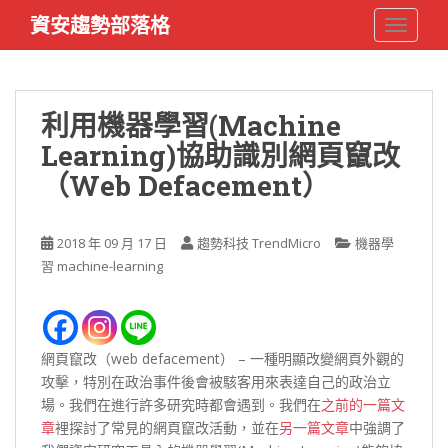
S
資安趨勢部落格
TOGGLE
k
i
p
t
利用機器學習(Machine
o
Learning)協助識別網頁竄改
m
a
（Web Defacement）
i
n
c
2018 年 09 月 17 日
趨勢科技 TrendMicro
機器學
o
習 machine-learning
n
t
e
n
網頁竄改（web defacement） – 一種明顯改變網頁外觀的
t
攻擊，特別在政治事件後會被駭客用來表達自己的政治立
場。我們在進行許多研究時都會遇到。我們在
之前的一篇文
章
裡探討了常見的網頁竄改活動，並在
另一篇文章
中強調了