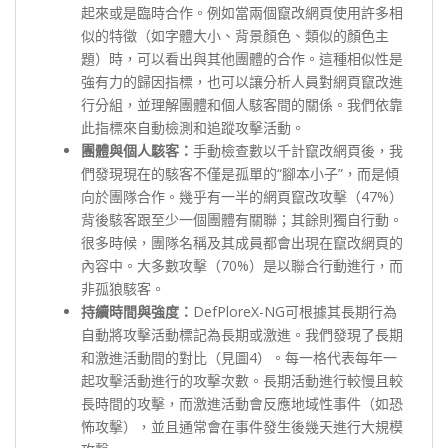
起來或是臨時合作。例如當兩個竄改網頁使用許多相
似的特徵（如字體大小、背景顏色、類似的顏色主
題）時，可以看出與其他團體的合作。這種相似性是
強有力的歸因指標，也可以讓分析人員對網頁竄改進
行分組，並理解團體和個人駭客間的關係。我們依靠
此指標來自動檢測和追蹤攻擊活動。
團體與個人駭客：
手動檢查數以千計竄改網頁後，我
們發現現在的駭客不僅是孤單的“腳本小子”，而是傾
向於團隊合作。幾乎有一半的網頁竄改攻擊（47%）
背後駭客跟至少一個團體有關聯；其餘則獨自行動。
很多時候，團隊名稱及其成員都會出現在竄改網頁的
內容中。大多數攻擊（70%）是以聯合行動進行，而
非孤狼駭客。
持續時間與強度：
DefPloreX-NG可根據其長期行為
自動將攻擊活動標記為長期或激進。我們發現了長期
和激進活動間的對比（見圖4）。每一格代表每年一
起攻擊活動進行的攻擊次數。長期活動進行較慢且較
長時間的攻擊，而激進活動會反應地域性事件（如恐
怖攻擊），並且通常會在事件發生後幾天進行大規模