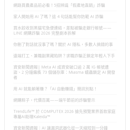
網路買農產品前必看！5招辨識「假產地直銷」詐騙
家人開始用 AI 了嗎？這 4 句話能幫你防範 AI 詐騙
買水餃收到黑貓宅急便連結，差點被騙走銀行帳號——
LINE 網購詐騙 2026 完整劇本拆解
你刪了對話就沒事了嗎？關於 AI 隱私，多數人搞錯的事
遠端打工、兼職副業藏陷阱？求職詐騙正鎖定年輕人下手
資安新聞週報| Meta AI 成資安破口逾 2 萬 IG 帳號遭
盜、2 分鐘癱瘓 73 個儲存庫：Miasma 蠕蟲鎖定 AI 開發
者
用 AI 就能躺著賺？「AI 自動賺錢」簡訊別點！
網購粽子，代價百萬——端午節前的詐騙警示
TrendLife™ 於 COMPUTEX 2026 搶先預覽業界首款家庭
專屬AI助理Kaleida™
資安新聞週報｜AI 讓漏洞武器化從一天縮短到一分鐘