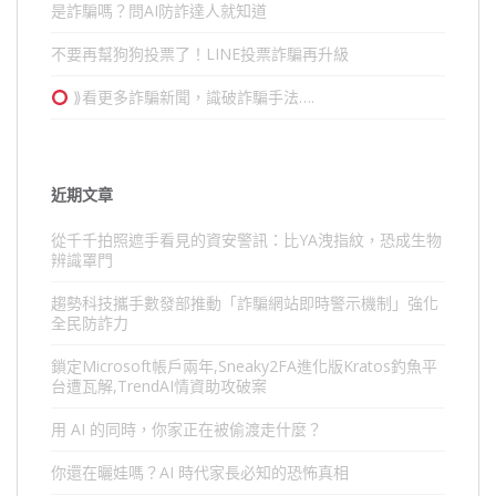
是詐騙嗎？問AI防詐達人就知道
不要再幫狗狗投票了！LINE投票詐騙再升級
⟫看更多詐騙新聞，識破詐騙手法….
近期文章
從千千拍照遮手看見的資安警訊：比YA洩指紋，恐成生物
辨識罩門
趨勢科技攜手數發部推動「詐騙網站即時警示機制」強化
全民防詐力
鎖定Microsoft帳戶兩年,Sneaky2FA進化版Kratos釣魚平
台遭瓦解,TrendAI情資助攻破案
用 AI 的同時，你家正在被偷渡走什麼？
你還在曬娃嗎？AI 時代家長必知的恐怖真相