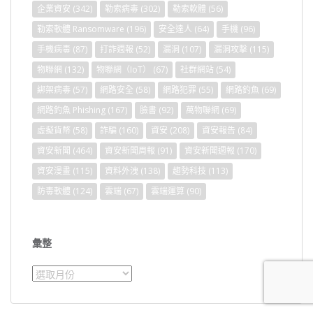
企業資安
(342)
勒索病毒
(302)
勒索軟體
(56)
勒索軟體 Ransomware
(196)
安全達人
(64)
手機
(96)
手機病毒
(87)
打詐週報
(52)
漏洞
(107)
漏洞攻擊
(115)
物聯網
(132)
物聯網（IoT）
(67)
社群網站
(54)
綁架病毒
(57)
網路安全
(58)
網路犯罪
(55)
網路釣魚
(69)
網路釣魚 Phishing
(167)
臉書
(92)
萬物聯網
(69)
虛擬貨幣
(58)
詐騙
(160)
資安
(208)
資安報告
(84)
資安新聞
(464)
資安新聞周報
(91)
資安新聞週報
(170)
資安漫畫
(115)
資料外洩
(138)
趨勢科技
(113)
防毒軟體
(124)
雲端
(67)
雲端運算
(90)
彙整
彙
整