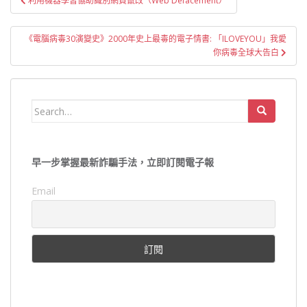
利用機器學習協助識別網頁竄改（Web Defacement）
章
導
《電腦病毒30演變史》2000年史上最毒的電子情書: 「ILOVEYOU」我愛
覽
你病毒全球大告白
Search
for:
早一步掌握最新詐騙手法，立即訂閱電子報
Email