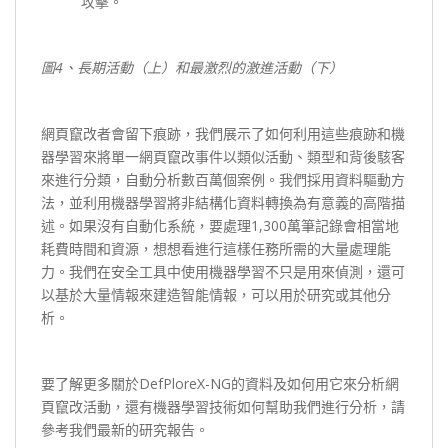
攻擊。
圖4
、長期活動（上）和最激烈的激進活動（下）
網頁竄改者會留下痕跡，我們展示了如何利用這些痕跡和機
器學習來將單一網頁竄改事件以類似活動、類型和背後駭客
來進行分類，自動分析數百萬個案例。我們採用資料驅動方
法，並利用機器學習將非結構化資料轉換為有意義的高階描
述。如果沒有自動化系統，要處理1,300萬筆記錄會相當地
耗費時間和資源，想想看進行這樣任務所需的大量處理能
力。我們在安全工具中使用機器學習不只是用來偵測，還可
以基於大量情報來建造智能情報，可以用於研究或其他分
析。
要了解更多關於DefPloreX-NG的資料及如何用它來分析網
頁竄改活動，還有機器學習技術如何幫助我們進行分析，請
參考我們最新的研究報告。