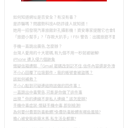
如何知道網址是否安全？有沒有毒？
是詐騙嗎？問趨勢科技AI防詐達人就知道！
她用一招發現汽車旅館針孔攝影機！資安專家提醒它也會駭人成
「旅遊小幫手」
?
「存款大扒手」
! FBI
警告：出國旅遊不要做的
手機一直跳出廣告,怎麼辦？
台灣人愛用的十大密碼,有九個不用一秒就被破解!
iPhone 遭入侵六個跡象
懷疑信箱遭駭,「Gmail 密碼改到記不住,信件內容還是外洩？」
不小心回覆了垃圾郵件，我的帳號會被盜嗎？
該如何補救？
不小心點到可疑連結時該做的四件事！
一直跳出中毒警告,可能是你做了這件事
出現＂你的連線不是私人連線＂該怎麼辦?
手機中毒症狀-懷疑手機中毒,即刻檢測!
為何要付費買防毒軟體?免費防毒軟體有哪些風險?
擔心被安裝偷窺木馬,私生活全都露?