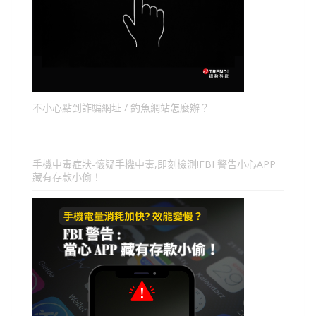
不小心點到詐騙網址 / 釣魚網站怎麼辦？
手機中毒症狀-懷疑手機中毒,即刻檢測!FBI 警告小心APP
藏有存款小偷！