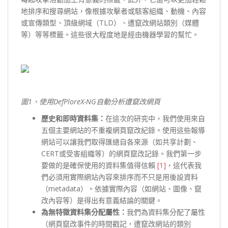
地排序和搜尋網站，像根據攻擊者或駭客組織、動機、內容
或宣傳類型、頂級網域（TLD）、遭竄改網站類別（媒體
等）等等標籤。這些很大程度地是經由機器學習的幫忙。
圖1
、使用DefPloreX-NG
自動分析遭竄改網頁
歷史和即時資料集：
在這次的研究中，我們使用來自
五個主要網站的不重複網頁竄改紀錄。使用這些報導
網站可以讓我們取得匯總自各來源（如共享計劃、
CERT或受害組織等）的網頁竄改記錄。我們第一步
要做的是確保使用的資料集值得信賴
[1]
，這代表我
們必須用實際網站內容來排序而不只是用後設資料
（metadata）。依據實際內容（如網站、圖像、竄
改內容等）是得出有意義結論的關鍵。
為無特徵資料集分配屬性：
我們為資料集分配了屬性
（網頁竄改事件的時間戳記，遭竄改網站的類別