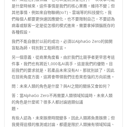
是什麼時候來，這件事情是我們的核心業務，維持不變；但
其他事情，例如來自物聯網(IoT)、雲端等的科技變化，我
們每個人都要更快速因應變化，也不要限制自己，不要認為
病毒或駭客一定是從怎樣的模式進來，需要拿掉頭腦既存的
各種假設。
我們不能自傲於以前的成功，必須以AlphaGo Zero的拋開
盲點為師，特別對工程師而言。
另一個意義，從商業角度看，由於我們比競爭者更早思考這
件事，我們也有將近1,000名AI高手，這是我們的優勢。目
前我們的要求就是，若產品未來沒有AI，那就別談了，因此
在技術角度方面，這將會帶領我們往愈來愈強的方向前進。
問：未來人類的角色是什麼？與AI之間的關係又會如何？
答：當AlphaGo Zero不再需要人類領域知識時，未來人類
的角色是什麼呢？很多人都討論過類似議
題。
有些人認為，未來娛樂時間變多，因此人類將負責娛樂；但
我覺得這樣的推測或討論，都還是限於人類擁有領域知識、