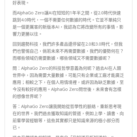
好表現。
而AlphaGo Zero讓AI在短短的1年半之間，從2.0時代快速
跳到4.0時代，一個不需要任何數據的時代。它並不單純只
是一個更厲害的新版本AI，我認為它將改變所有的事情，影
響力更勝以往。
回到趨勢科技，我們許多產品還停留在2.0和3.0時代，但我
們也警惕自己，倘若未來不再需要數據，我們的優勢何在？
而哪些領域仍需要數據，哪些領域又不需要數據呢？
問：AlphaGo Zero的科技哲學意義為何呢？過去AI在人類
世界中，因為需要大量數據，可能只有企業或工廠才能廣泛
應用；相較之下，在個人用情境裡，或許因為缺乏數據，至
今沒有較好的應用。AlphaGo Zero問世後，未來會有怎樣
的想像世界呢？
答：AlphaGo Zero讓我開始從哲學性的脈絡，重新思考現
在的世界。我們過去獲取知識的管道，例如上學、讀書、向
前輩學習經驗等，這些其實都只是知識來源的極小部分而
已。