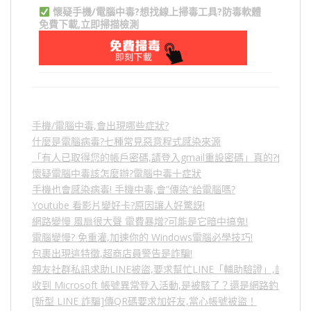
懷疑手機/電腦中毒?想找線上掃毒工具?防毒軟體
免費下載,立即掃描檢測
手機/電腦中毒,會出現哪些症狀?
什麼是電腦病毒?七種常見惡意程式感染來源
「有人已取得您的帳戶密碼,請登入gmail重設密碼」真的?假的?
懷疑電腦中毒該怎麼辦?電腦中毒十症狀
手機也會感染病毒! 手機中毒,會”傳染”給電腦嗎?
Youtube 看影片變好卡?原因讓人好驚訝!
網路變慢 風扇很大聲 電費暴增?可能是它暗中搞鬼!
電腦變慢? 免重灌,加速你的 Windows電腦必學技巧!
包裹出現這特徵,超商店員警告是詐騙!
親友社群私訊求助LINE被盜,要求幫忙LINE「輔助驗證」,詐騙
收到 Microsoft 帳號異常登入活動,是被駭了？還是網路釣魚？
[新型 LINE 詐騙]傳QR碼要求加好友,當心帳號被盜！