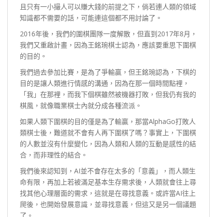
且只有一小撮人可以賺大錢的前提之下，倘若連人類的領域
知識都不需要的話，可能連這個都不用討論了。
2016年後，我們的圍棋團隊一度解散，但直到2017年8月，
我們又重啟計畫，因為王銘琬棋士認為，應該要重思下圍棋
的目的。
我們過去參加比賽，是為了爭輸贏，但王銘琬認為，下棋的
目的是讓人類進行情感的溝通，因為在那一個時間點裡，
「我」在那裡，而我下個棋雖然被機器打敗，但我仍有我的
棋風，就像職業棋士內就分成各種流派。
如果人類下圍棋的目的僅是為了輸贏，那當AlphaGo打敗人
類棋士後，難道就不會有人再下圍棋了嗎？事實上，下圍棋
的人數並沒有什麼變化，因為人類和人類的互動是感性的結
合，而非理性的結合。
我們後來認知到，AI並不會存在太多的「意義」，而人類生
命有限，再加上若被滿足基本生存需求後，人類就會往上尋
找其他心理層面的需求，這就是在尋找意義。或許當AI往上
爬後，也開始發展意識，並尋找意義，但這又是另一個議題
了。