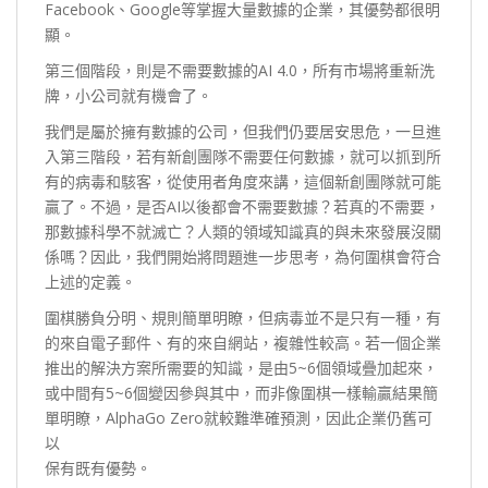
Facebook、Google等掌握大量數據的企業，其優勢都很明
顯。
第三個階段，則是不需要數據的AI 4.0，所有市場將重新洗
牌，小公司就有機會了。
我們是屬於擁有數據的公司，但我們仍要居安思危，一旦進
入第三階段，若有新創團隊不需要任何數據，就可以抓到所
有的病毒和駭客，從使用者角度來講，這個新創團隊就可能
贏了。不過，是否AI以後都會不需要數據？若真的不需要，
那數據科學不就滅亡？人類的領域知識真的與未來發展沒關
係嗎？因此，我們開始將問題進一步思考，為何圍棋會符合
上述的定義。
圍棋勝負分明、規則簡單明瞭，但病毒並不是只有一種，有
的來自電子郵件、有的來自網站，複雜性較高。若一個企業
推出的解決方案所需要的知識，是由5~6個領域疊加起來，
或中間有5~6個變因參與其中，而非像圍棋一樣輸贏結果簡
單明瞭，AlphaGo Zero就較難準確預測，因此企業仍舊可
以
保有既有優勢。