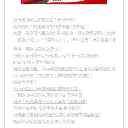
如何知道網址是否安全？有沒有毒？
是詐騙嗎？問趨勢科技AI防詐達人就知道！
她用一招發現汽車旅館針孔攝影機！資安專家提醒它也會駭人成
「旅遊小幫手」
?
「存款大扒手」
! FBI
警告：出國旅遊不要做的
手機一直跳出廣告,怎麼辦？
台灣人愛用的十大密碼,有九個不用一秒就被破解!
iPhone 遭入侵六個跡象
懷疑信箱遭駭,「Gmail 密碼改到記不住,信件內容還是外洩？」
不小心回覆了垃圾郵件，我的帳號會被盜嗎？
該如何補救？
不小心點到可疑連結時該做的四件事！
一直跳出中毒警告,可能是你做了這件事
出現＂你的連線不是私人連線＂該怎麼辦?
手機中毒症狀-懷疑手機中毒,即刻檢測!
為何要付費買防毒軟體?免費防毒軟體有哪些風險?
擔心被安裝偷窺木馬,私生活全都露?