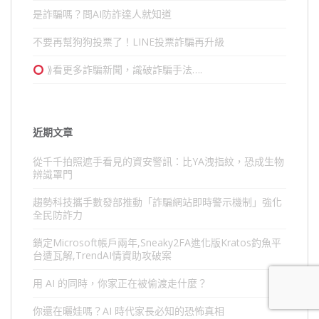
是詐騙嗎？問AI防詐達人就知道
不要再幫狗狗投票了！LINE投票詐騙再升級
⟫看更多詐騙新聞，識破詐騙手法….
近期文章
從千千拍照遮手看見的資安警訊：比YA洩指紋，恐成生物
辨識罩門
趨勢科技攜手數發部推動「詐騙網站即時警示機制」強化
全民防詐力
鎖定Microsoft帳戶兩年,Sneaky2FA進化版Kratos釣魚平
台遭瓦解,TrendAI情資助攻破案
用 AI 的同時，你家正在被偷渡走什麼？
你還在曬娃嗎？AI 時代家長必知的恐怖真相