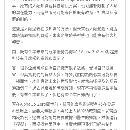
事，原有的人類知識或科技解決方案，也可能都限制了人類
的潛在能力，而這些限制可能來自於既有教育、社會以及家
庭的制約。
這些是人類過去獲取知識的方法，但未來若人類覺醒，跳脫
傳統獲取知識的管道，未來企業競爭型態也可能會有很大的
轉變。
問：既有企業未來的競爭優勢為何呢？AlphaGoZero對趨勢
科技有什麼樣的意義和啟示？
答：很多企業可能認為自己擁有很多數據，覺得自己很厲
害，但其實我們的盲點太多，許多我們認為的假設可能都要
一掃而空，才能應對未來的世界變化。就像前述提及的語音
通話例子，過去以距離和時間算錢，現在不再需要這些單位
後，有些企業崛起了，但也有些企業日薄西山了。
若在AlphaGo Zero問世前，我可能會覺得趨勢科技在發展
AI應用上，需要大量數據，再加上人類的領域知識。以醫療
領域為例，過去可能認為需要數據和醫生的知識，然後進行
「模擬」，而模擬這兩個字，其實就顯現我們已經被制約