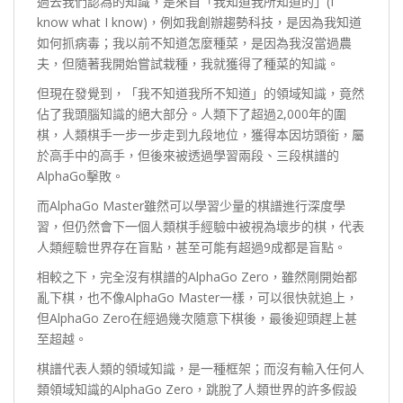
過去我們認為的知識，是來自「我知道我所知道的」(I
know what I know)，例如我創辦趨勢科技，是因為我知道
如何抓病毒；我以前不知道怎麼種菜，是因為我沒當過農
夫，但隨著我開始嘗試栽種，我就獲得了種菜的知識。
但現在發覺到，「我不知道我所不知道」的領域知識，竟然
佔了我頭腦知識的絕大部分。人類下了超過2,000年的圍
棋，人類棋手一步一步走到九段地位，獲得本因坊頭銜，屬
於高手中的高手，但後來被透過學習兩段、三段棋譜的
AlphaGo擊敗。
而AlphaGo Master雖然可以學習少量的棋譜進行深度學
習，但仍然會下一個人類棋手經驗中被視為壞步的棋，代表
人類經驗世界存在盲點，甚至可能有超過9成都是盲點。
相較之下，完全沒有棋譜的AlphaGo Zero，雖然剛開始都
亂下棋，也不像AlphaGo Master一樣，可以很快就追上，
但AlphaGo Zero在經過幾次隨意下棋後，最後迎頭趕上甚
至超越。
棋譜代表人類的領域知識，是一種框架；而沒有輸入任何人
類領域知識的AlphaGo Zero，跳脫了人類世界的許多假設