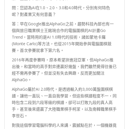
問：您認為AI在1.0、2.0、3.0和4.0時代，分別有何特色
呢？對產業又有何意義？
答：早在Google推出AlphaGo之前，趨勢科技內部也有一
個與旅日職業棋士王銘琬合作的電腦圍棋的AI計畫Go
Trend，當時用的是AI 1.0時代的技術，諸如蒙地卡羅
(Monte Carlo)等方法，也從2015年開始參與電腦圍棋競
賽，首次參賽就拿下第六名。
2016年再度參賽時，原本希望拚進冠亞軍，但AlphaGo推
出後，和當時的高手對弈連贏好幾盤，我們雖然覺得往後已
經不需再參賽了，但並沒有失去興趣，反而更加關注
AlphaGo。
AlphaGo屬於AI 2.0時代，是透過輸入約3,000萬盤圍棋棋
譜，讓他一直玩、一直自我學習，但這些棋譜程度不一，同
時包含二段到六段等級的棋譜，卻可以打敗九段的真人高
手，甚至後來還贏了大陸職業棋手柯潔，以及南韓職業棋手
李世石。
對我這個學習電腦科學的人來講，震撼點在於，一個機器竟