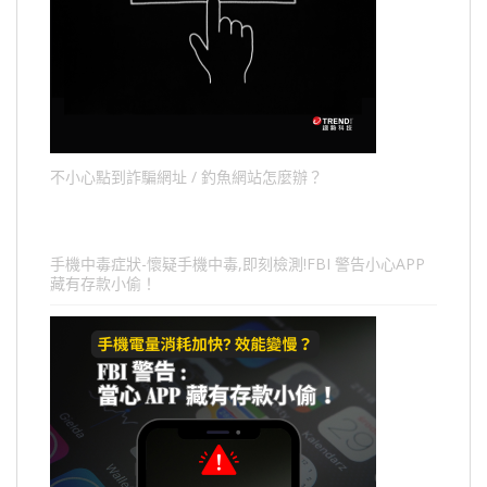
不小心點到詐騙網址 / 釣魚網站怎麼辦？
手機中毒症狀-懷疑手機中毒,即刻檢測!FBI 警告小心APP
藏有存款小偷！