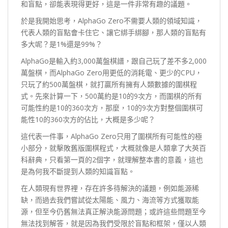
和盲點，卻能表現得更好，這是一件非常有趣的議題。
於是我開始思考，AlphaGo Zero不需要人類的領域知識，
代表人類的盲點會卡住它、讓它綁手綁腳，那人類的盲點有
多大呢？是1%還是99%？
AlphaGo是輸入約3,000萬盤棋譜，跟自己玩了差不多2,000
萬盤棋，而AlphaGo Zero用更低的消耗電、更少的CPU，
只玩了約500萬盤棋，就打贏所有擁有人類數據的圍棋程
式。先來計算一下，500萬約是10的9次方，而圍棋的所有
可能性約是10的360次方，那麼，10的9次方對整個圍棋可
能性10的360次方的佔比，大概是多少呢？
這代表一件事，AlphaGo Zero只用了圍棋所有可能性的極
小部分，就擊敗舊版圍棋程式，大概就像是人類拿了大英百
科辭典，只看第一頁的2個字，就理解整本書的意義，這也
是為何我不斷提到人類的知識盲點。
在人類現有世界裡，存在許多待解決的議題，例如能源稀
缺，而過去我們嘗試從太陽能、風力、海流等方式獲取能
源，但至今仍舊無法真正解決能源問題；或許這些問題至今
無法找到解答，就是因為我們受限於盲點和框架，僅以人類