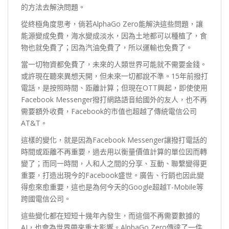
的方法去解決問題。
從終極角度思考，倘若AlphaGo Zero能解決這些問題，讓
能源變成免費，海水變成淡水，因為土地都可以種植了，食
物也就免費了；因為汽油免費了，所以運輸也免費了。
當一切物資都免費了，未來的人類世界可能就不需要金錢。
或許現在聽來異想天開，但未來一切都說不準。15年前撥打
電話，是按照時間、距離計算；但現在OTT興起，即使使用
Facebook Messenger撥打網路語音給國外的友人，也不再
需要額外收費，Facebook的市值也超越了傳統電信公司
AT&T。
這樣的變化，就是因為Facebook Messenger讓撥打電話的
時間或距離不再重要，過去用以衡量價值計算的單位因而轉
變了；而同一時間，人和人之間的分享、互動、聯繫變得更
重要，打造出現今的Facebook盛世。廣告、行銷也因此變
得愈來愈重要，這也是為何今天的Google超越T-Mobile等
跨國電信公司。
這些變化都在短短十幾年內發生，而這個不再需要數據的
AI，也會為世界帶來重大影響。AlphaGo Zero傳達了一件