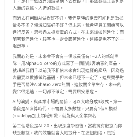
了，是在一個既有知識架構下去模擬，而那些數據其實也是
人類的數據、人造的數據。
而過去在判斷AI做得好不好，我們當時的定義可能也是數據
量多不多？領域知識好不好？但未來，我希望員工開始可以
進行反省，思考過去抓病毒的方式，在未來該如何進化；而
隨著我們進化，駭客也一定會跟著進化，這將是免不了的一
場戰爭。
我關心的是，未來會不會有一個成員僅有1~2人的新創團
隊，用AlphaGo Zero的方式寫了一個防駭客病毒的產品，
就超越我們？以前我不相信未來會出現這樣的產品，因為過
去需要以數據做為基礎，但未來已經不一定了，這與競爭對
手是否關注AlphaGo Zero無關，這攸關企業生存，未來的
變化很迅速，一切都不確定，需要居安思危。
AI的演變，與產業市場的關係，可以大略分成3段式。第一
階段是AI演算時代，不需要太多數據，只要有1個AI模型
(model)再加上領域知識，就能與大企業齊名。
第二個階段是AI 2.0，出現深度學習後，當我擁有數據而你
缺乏數據，我的效能就會大幅提升。在這個階段，包括