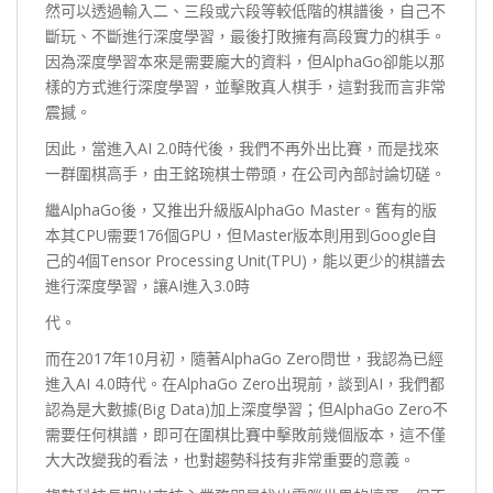
然可以透過輸入二、三段或六段等較低階的棋譜後，自己不
斷玩、不斷進行深度學習，最後打敗擁有高段實力的棋手。
因為深度學習本來是需要龐大的資料，但AlphaGo卻能以那
樣的方式進行深度學習，並擊敗真人棋手，這對我而言非常
震撼。
因此，當進入AI 2.0時代後，我們不再外出比賽，而是找來
一群圍棋高手，由王銘琬棋士帶頭，在公司內部討論切磋。
繼AlphaGo後，又推出升級版AlphaGo Master。舊有的版
本其CPU需要176個GPU，但Master版本則用到Google自
己的4個Tensor Processing Unit(TPU)，能以更少的棋譜去
進行深度學習，讓AI進入3.0時
代。
而在2017年10月初，隨著AlphaGo Zero問世，我認為已經
進入AI 4.0時代。在AlphaGo Zero出現前，談到AI，我們都
認為是大數據(Big Data)加上深度學習；但AlphaGo Zero不
需要任何棋譜，即可在圍棋比賽中擊敗前幾個版本，這不僅
大大改變我的看法，也對趨勢科技有非常重要的意義。