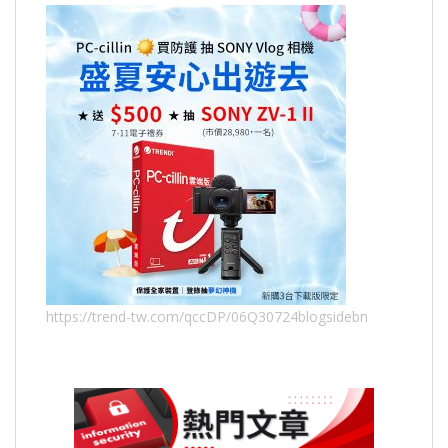
https://trend-tw.com/qccDP/06Q30724blogsidebn