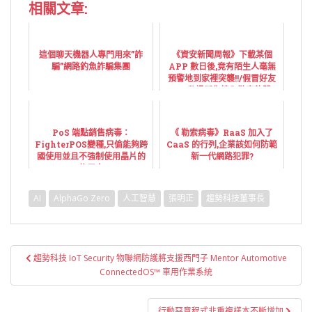
相關文章:
這個聊天機器人專門用來”詐
《資安新聞周報》下載某個
騙”網路釣魚詐騙集團
APP 數日後,竟有陌生人毫無
預警地到家裡突襲!!/假冒好友
FB,私訊騙你植入勒索軟體
Locky
PoS 端點銷售病毒：
《 勒索病毒》RaaS 加入了
FighterPOS變種,只偷能夠跨
CaaS 的行列,企業該如何防範
國使用並且不強制使用晶片的
新一代網路犯罪?
信用卡
AI
AlphaGo Zero
人工智慧
張明正
趨勢科技董事長
文
趨勢科技 IoT Security 物聯網防護將支援西門子 Mentor Automotive
章
ConnectedOS™ 車用作業系統
導
覽
行動惡意程式非重複樣本不斷增加