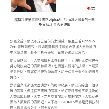
趨勢科技董事長張明正:AlphaGo Zero讓人類看到 自
身盲點,企業應更謙卑
欽佩之餘，他也不諱言目前有危機感，更直言若AlphaGo
Zero發展到極致，諸如趨勢科技這類過去掌握大量數據的
中大型企業，將不再具有優勢，企業必須居安思危。
他反覆講著，「人類知識有太多盲點了。」張明正彷彿也在
努力跳脫自己的盲點和框架，包括過去習得的技術、市場競
爭等經驗，嘗試從科技哲學角度，給予產業一個不同的思考
路徑。
對於企業未來該怎麼應對AI的終極發展，他沒有給出一個明
確的答案，但這個不明確的答案，恰好正呼應他不斷提及的
人類知識盲點。因為，之所以會問出這樣的問題，大概就是
因為人類世界的盲點吧。以下為DIGITIMES專訪趨勢科技創
辦人暨董事長張明正的全文內容。