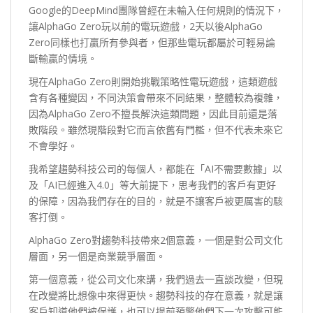
Google的DeepMind團隊曾經在未輸入任何規則的情況下，
讓AlphaGo Zero玩以前的電玩遊戲，2天以後AlphaGo
Zero同樣也打贏所有參與者，但那些電玩都屬於可輕易論
斷輸贏的情境。
現在AlphaGo Zero則開始挑戰策略性電玩遊戲，這類遊戲
含有各種變因，不同決策會帶來不同結果，整體較為複雜，
因為AlphaGo Zero不擅長解決這類問題，因此目前還是落
敗階段。雖然現階段對它而言依舊有門檻，但不代表未來它
不會學好。
我希望趨勢科技公司的每個人，都能在「AI不需要數據」以
及「AI已經進入4.0」等大前提下，思考我們的客戶有更好
的保障，因為我們存在的目的，就是不讓客戶被更厲害的駭
客打倒。
AlphaGo Zero對趨勢科技帶來2個意義，一個是對公司文化
層面，另一個是商業競爭層面。
第一個意義，從公司文化來講，我們過去一直談改變，但現
在改變將比想像中來得更快。趨勢科技的存在意義，就是讓
客戶知道他們被保護，也可以提前預警他們下一次攻擊可能