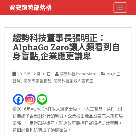
S
資安趨勢部落格
TOGGLE
k
i
p
t
趨勢科技董事長張明正：
o
AlphaGo Zero讓人類看到自
m
a
身盲點,企業應更謙卑
i
n
c
2017 年 12 月 01 日
趨勢科技TrendMicro
AI (人工
o
,
,
智慧)
趨勢專家談趨勢
趨勢科技創辦人張明正
n
t
e
n
從2016年AlphaGo打敗人類棋士後，「人工智慧」(AI)一詞
t
彷彿成了企業對外行銷利器。企業推出產品或宣布未來布局
策略，一定得跟AI掛勾，就連政府機構在審核補助計畫時，
這個詞彙也彷彿成了通關密語。