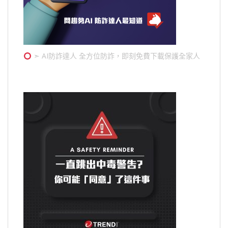
➣ AI防詐達人 全方位防詐，即刻免費下載保護全家人