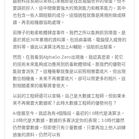
趨勢科技長期以來核心業務即是找出電腦世界的壞蛋，但不
要誤抓好人。這中間需要強大的預測能力和概率能力，其中
也包含一些人類經驗的成分，這個過程就像是將規則做成棋
譜，再丟給機器協助處理。
前陣子的勒索軟體肆虐事件，我們之所以能夠抓到壞蛋，是
基於將近30年累積的資料庫，包括病毒碼、電腦侵入威脅的
資料等，據此以演算法再加上AI輔助，協助抓出駭客。
然而，在我看到AlphaGo Zero出現後，我認真思索，若它
的技術未來能夠成功應用到防毒軟體領域，那我們的優勢可
能就會消失了。這種衝擊就像是以前照相需要底片，但出現
數位相機後，未來不再需要底片，卻可以照更多的相片，這
對相關產業的衝擊將會很大。
以前的工程師還可以宣稱，自己是大數據工程師，但如果未
來不再需要大數據呢？此時大數據工程師的優勢何在？
AI發展至今，我認為有4個階段。最初的1.0時代是演算法，
2.0時代是大數據，數據的多寡決定你的表現；3.0時代雖然
仍然需要數據，但即使只有少量數據，只要再加上他人訓練
過後的資料，仍然可以有